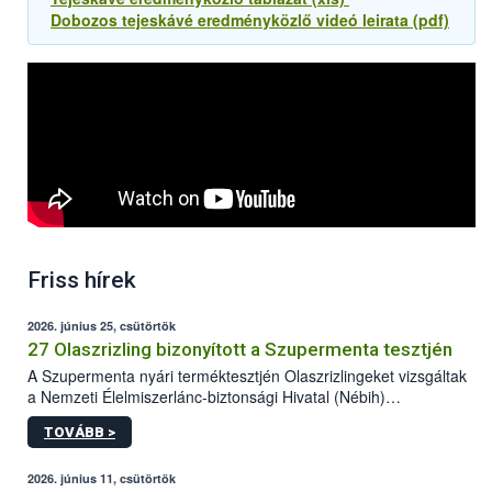
Dobozos tejeskávé eredményközlő videó leirata (pdf)
Friss hírek
2026. június 25, csütörtök
27 Olaszrizling bizonyított a Szupermenta tesztjén
A Szupermenta nyári terméktesztjén Olaszrizlingeket vizsgáltak
a Nemzeti Élelmiszerlánc-biztonsági Hivatal (Nébih)
szakemberei. Összesen 27 bor került „nagyító alá”, melyek az
TOVÁBB >
élelmiszerbiztonsági és -minőségi vizsgálatok, valamint a
jelölés-ellenőrzés szempontjából is megfeleltek. A kedveltségi
vizsgálaton az is kiderült, melyek a kóstolók által
2026. június 11, csütörtök