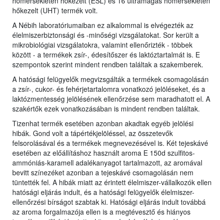
hőmérsékleten hőkezelt (ESL) és 16 ultramagas hőmérsékleten
hőkezelt (UHT) termék volt.
A Nébih laboratóriumaiban ez alkalommal is elvégezték az
élelmiszerbiztonsági és -minőségi vizsgálatokat. Sor került a
mikrobiológiai vizsgálatokra, valamint ellenőrizték - többek
között - a termékek zsír-, édesítőszer és laktóztartalmát is. E
szempontok szerint mindent rendben találtak a szakemberek.
A hatósági felügyelők megvizsgálták a termékek csomagolásán
a zsír-, cukor- és fehérjetartalomra vonatkozó jelöléseket, és a
laktózmentesség jelölésének ellenőrzése sem maradhatott el. A
szakértők ezek vonatkozásában is mindent rendben találtak.
Tizenhat termék esetében azonban akadtak egyéb jelölési
hibák. Gond volt a tápértékjelöléssel, az összetevők
felsorolásával és a termékek megnevezésével is. Két tejeskávé
esetében az előállításhoz használt aroma E 150d szulfitos-
ammóniás-karamell adalékanyagot tartalmazott, az aromával
bevitt színezéket azonban a tejeskávé csomagolásán nem
tüntették fel. A hibák miatt az érintett élelmiszer-vállalkozók ellen
hatósági eljárás indult, és a hatósági felügyelők élelmiszer-
ellenőrzési bírságot szabtak ki. Hatósági eljárás indult továbbá
az aroma forgalmazója ellen is a megtévesztő és hiányos