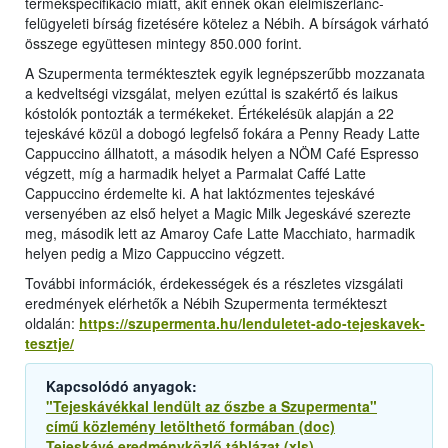
termékspecifikáció miatt, akit ennek okán élelmiszerlánc-
felügyeleti bírság fizetésére kötelez a Nébih. A bírságok várható
összege együttesen mintegy 850.000 forint.
A Szupermenta terméktesztek egyik legnépszerűbb mozzanata
a kedveltségi vizsgálat, melyen ezúttal is szakértő és laikus
kóstolók pontozták a termékeket. Értékelésük alapján a 22
tejeskávé közül a dobogó legfelső fokára a Penny Ready Latte
Cappuccino állhatott, a második helyen a NÖM Café Espresso
végzett, míg a harmadik helyet a Parmalat Caffé Latte
Cappuccino érdemelte ki. A hat laktózmentes tejeskávé
versenyében az első helyet a Magic Milk Jegeskávé szerezte
meg, második lett az Amaroy Cafe Latte Macchiato, harmadik
helyen pedig a Mizo Cappuccino végzett.
További információk, érdekességek és a részletes vizsgálati
eredmények elérhetők a Nébih Szupermenta termékteszt
oldalán:
https://szupermenta.hu/lenduletet-ado-tejeskavek-
tesztje/
Kapcsolódó anyagok:
"Tejeskávékkal lendült az őszbe a Szupermenta"
című közlemény letölthető formában (doc)
Tejeskávé eredményközlő táblázat (xls)