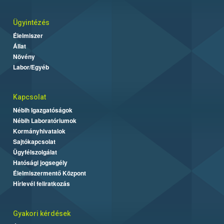
Ügyintézés
Élelmiszer
Állat
Növény
Labor/Egyéb
Kapcsolat
Nébih Igazgatóságok
Nébih Laboratóriumok
Kormányhivatalok
Sajtókapcsolat
Ügyfélszolgálat
Hatósági jogsegély
Élelmiszermentő Központ
Hírlevél feliratkozás
Gyakori kérdések