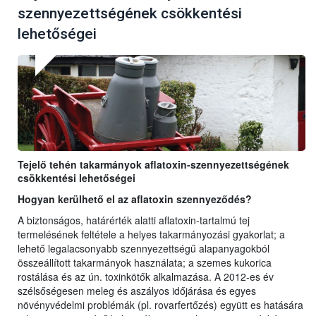
szennyezettségének csökkentési
lehetőségei
Tejelő tehén takarmányok aflatoxin-szennyezettségének
csökkentési lehetőségei
Hogyan kerülhető el az aflatoxin szennyeződés?
A biztonságos, határérték alatti aflatoxin-tartalmú tej
termelésének feltétele a helyes takarmányozási gyakorlat; a
lehető legalacsonyabb szennyezettségű alapanyagokból
összeállított takarmányok használata; a szemes kukorica
rostálása és az ún. toxinkötők alkalmazása. A 2012-es év
szélsőségesen meleg és aszályos időjárása és egyes
növényvédelmi problémák (pl. rovarfertőzés) együtt es hatására