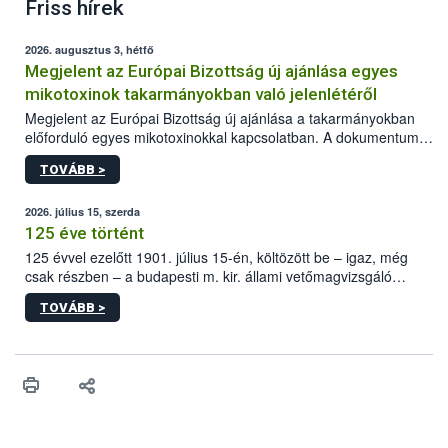
Friss hírek
2026. augusztus 3, hétfő
Megjelent az Európai Bizottság új ajánlása egyes
mikotoxinok takarmányokban való jelenlétéről
Megjelent az Európai Bizottság új ajánlása a takarmányokban
előforduló egyes mikotoxinokkal kapcsolatban. A dokumentum
2027-től új irányértékek alkalmazását írja elő, és a jelenleg
TOVÁBB >
hatályos uniós ajánlások helyébe lép.
2026. július 15, szerda
125 éve történt
125 évvel ezelőtt 1901. július 15-én, költözött be – igaz, még
csak részben – a budapesti m. kir. állami vetőmagvizsgáló
állomás a Kis Rókus utca 15. szám alatti, Czigler Győző által
TOVÁBB >
tervezett új épületébe.