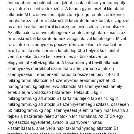
önmagában megoldást nem jelent, csak hatékonyan támogatja
az aflatoxin elleni védekezést. A tejben gyorsteszttel kimutatott
aflatoxin M1 szennyezés tájékoztató jellegű, pontos értékének
meghatározását erre akkreditált laboratóriumok tudják elvégezni
és a mintavétel módjáról is részletes uniós előírás rendelkezik.
Az afltatoxin szennyezettségének pontos meghatározása is az
erre akkreditált laboratóriumok vizsgálataival lehetséges. Mivel
az aflatoxin-szennyezés gócszerűen van jelen a kukoricában,
ezért a mintavétel során a lehető legtöbb helyről kell mintát
venni, ezeket össze kell keverni és az összekevert ún.
elegymintát kell vizsgáltatni. A takarmánnyal bevitt aflatoxin-
szennyezés mértékből számítható a tej várható aflatoxin-
szennyezése. Tehenenként naponta összesen bevitt 40-50
mikrogramm aflatoxin B1 szennyezés eredményezhet 50
nanogramm/ kg tejben levő aflatoxin M1 szennyezést, amely
érték a tejre vonatkozó határérték. Például: 5 kg 4
mikrogramm/kg afl atoxin B1 tartalmú tejelő táp és 15 kg 2
mikrogramm/kg afl atoxin B1 szennyezettségű szilázs, összesen
50 mikrogramm/kg napi szennyezést jelent, amely már kiváltja a
tejben a határérték felett aflatoxin M1 tartalmat. Az EFSA egy
regressziós egyenletet javasol a „carryover” hatás
kiszámítására, amellyel a napi takarmányadag aflatoxin B1