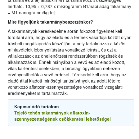
tartalma és a tej aflatoxin M1 tartalma között összefüggés
leírható. 10,95 + 0,787 x mikrogramm B1/napi adag takarmány
= M1 nanogramm/kg tej.
Mire figyeljünk takarmánybeszerzéskor?
A takarmányok kereskedelme során fokozott figyelmet kell
fordítani arra, hogy az eladó és a termék vásárlója között olyan
írásbeli megállapodás készüljön, amely tartalmazza a közös
mintavételek lebonyolítására vonatkozó leírást, és ezt a
vállalkozások az önellenőrzési rendszerükben rögzítsék és
alkalmazzák is. Ennek hiányában a vevő és az eladó között,
vitás kártérítési esetekben, a bírósági ügyekben nehezen
érvényesíthetők a vevő érdekei. Törekedni kell arra, hogy az
eladó által kiadott minőségi tanúsítványok az adott tételre
vonatkozó aflatoxin-szennyezettségre vonatkozó vizsgálati
eredményeket is tartalmazzák.
Kapcsolódó tartalom
Tejelő tehén takarmányok aflatoxin-
szennyezettségének csökkentési lehetőségei