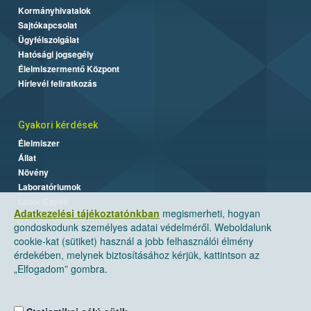
Kormányhivatalok
Sajtókapcsolat
Ügyfélszolgálat
Hatósági jogsegély
Élelmiszermentő Központ
Hírlevél feliratkozás
Gyakori kérdések
Élelmiszer
Állat
Növény
Laboratóriumok
Labor/Egyéb
Adatkezelési tájékoztatónkban
megismerheti, hogyan
gondoskodunk személyes adatai védelméről. Weboldalunk
cookie-kat (sütiket) használ a jobb felhasználói élmény
érdekében, melynek biztosításához kérjük, kattintson az
„Elfogadom” gombra.