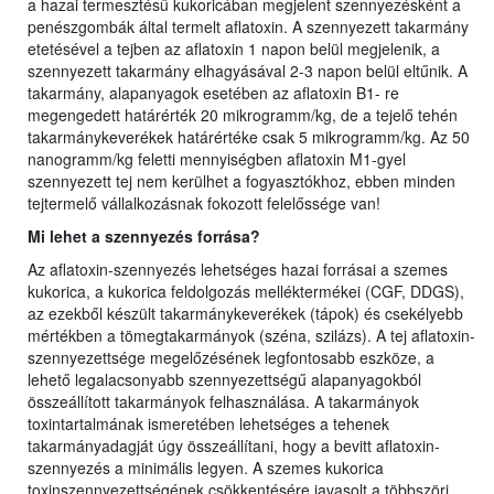
a hazai termesztésű kukoricában megjelent szennyezésként a
penészgombák által termelt aflatoxin. A szennyezett takarmány
etetésével a tejben az aflatoxin 1 napon belül megjelenik, a
szennyezett takarmány elhagyásával 2-3 napon belül eltűnik. A
takarmány, alapanyagok esetében az aflatoxin B1- re
megengedett határérték 20 mikrogramm/kg, de a tejelő tehén
takarmánykeverékek határértéke csak 5 mikrogramm/kg. Az 50
nanogramm/kg feletti mennyiségben aflatoxin M1-gyel
szennyezett tej nem kerülhet a fogyasztókhoz, ebben minden
tejtermelő vállalkozásnak fokozott felelőssége van!
Mi lehet a szennyezés forrása?
Az aflatoxin-szennyezés lehetséges hazai forrásai a szemes
kukorica, a kukorica feldolgozás melléktermékei (CGF, DDGS),
az ezekből készült takarmánykeverékek (tápok) és csekélyebb
mértékben a tömegtakarmányok (széna, szilázs). A tej aflatoxin-
szennyezettsége megelőzésének legfontosabb eszköze, a
lehető legalacsonyabb szennyezettségű alapanyagokból
összeállított takarmányok felhasználása. A takarmányok
toxintartalmának ismeretében lehetséges a tehenek
takarmányadagját úgy összeállítani, hogy a bevitt aflatoxin-
szennyezés a minimális legyen. A szemes kukorica
toxinszennyezettségének csökkentésére javasolt a többszöri,