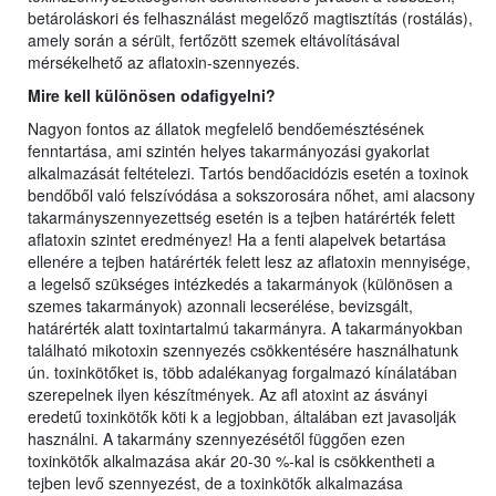
betároláskori és felhasználást megelőző magtisztítás (rostálás),
amely során a sérült, fertőzött szemek eltávolításával
mérsékelhető az aflatoxin-szennyezés.
Mire kell különösen odafigyelni?
Nagyon fontos az állatok megfelelő bendőemésztésének
fenntartása, ami szintén helyes takarmányozási gyakorlat
alkalmazását feltételezi. Tartós bendőacidózis esetén a toxinok
bendőből való felszívódása a sokszorosára nőhet, ami alacsony
takarmányszennyezettség esetén is a tejben határérték felett
aflatoxin szintet eredményez! Ha a fenti alapelvek betartása
ellenére a tejben határérték felett lesz az aflatoxin mennyisége,
a legelső szükséges intézkedés a takarmányok (különösen a
szemes takarmányok) azonnali lecserélése, bevizsgált,
határérték alatt toxintartalmú takarmányra. A takarmányokban
található mikotoxin szennyezés csökkentésére használhatunk
ún. toxinkötőket is, több adalékanyag forgalmazó kínálatában
szerepelnek ilyen készítmények. Az afl atoxint az ásványi
eredetű toxinkötők köti k a legjobban, általában ezt javasolják
használni. A takarmány szennyezésétől függően ezen
toxinkötők alkalmazása akár 20-30 %-kal is csökkentheti a
tejben levő szennyezést, de a toxinkötők alkalmazása