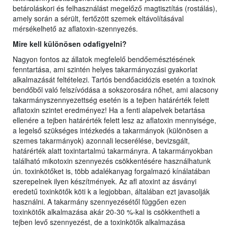
betároláskori és felhasználást megelőző magtisztítás (rostálás),
amely során a sérült, fertőzött szemek eltávolításával
mérsékelhető az aflatoxin-szennyezés.
Mire kell különösen odafigyelni?
Nagyon fontos az állatok megfelelő bendőemésztésének
fenntartása, ami szintén helyes takarmányozási gyakorlat
alkalmazását feltételezi. Tartós bendőacidózis esetén a toxinok
bendőből való felszívódása a sokszorosára nőhet, ami alacsony
takarmányszennyezettség esetén is a tejben határérték felett
aflatoxin szintet eredményez! Ha a fenti alapelvek betartása
ellenére a tejben határérték felett lesz az aflatoxin mennyisége,
a legelső szükséges intézkedés a takarmányok (különösen a
szemes takarmányok) azonnali lecserélése, bevizsgált,
határérték alatt toxintartalmú takarmányra. A takarmányokban
található mikotoxin szennyezés csökkentésére használhatunk
ún. toxinkötőket is, több adalékanyag forgalmazó kínálatában
szerepelnek ilyen készítmények. Az afl atoxint az ásványi
eredetű toxinkötők köti k a legjobban, általában ezt javasolják
használni. A takarmány szennyezésétől függően ezen
toxinkötők alkalmazása akár 20-30 %-kal is csökkentheti a
tejben levő szennyezést, de a toxinkötők alkalmazása