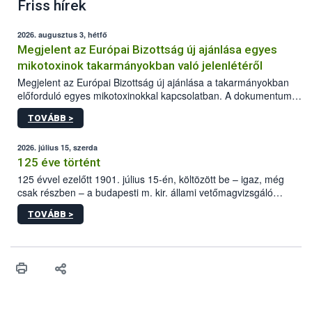
Friss hírek
2026. augusztus 3, hétfő
Megjelent az Európai Bizottság új ajánlása egyes
mikotoxinok takarmányokban való jelenlétéről
Megjelent az Európai Bizottság új ajánlása a takarmányokban
előforduló egyes mikotoxinokkal kapcsolatban. A dokumentum
2027-től új irányértékek alkalmazását írja elő, és a jelenleg
TOVÁBB >
hatályos uniós ajánlások helyébe lép.
2026. július 15, szerda
125 éve történt
125 évvel ezelőtt 1901. július 15-én, költözött be – igaz, még
csak részben – a budapesti m. kir. állami vetőmagvizsgáló
állomás a Kis Rókus utca 15. szám alatti, Czigler Győző által
TOVÁBB >
tervezett új épületébe.