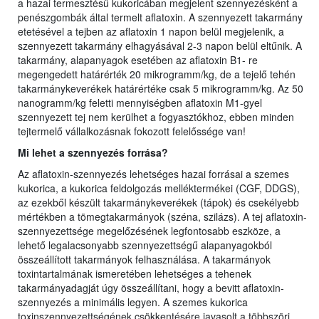
a hazai termesztésű kukoricában megjelent szennyezésként a
penészgombák által termelt aflatoxin. A szennyezett takarmány
etetésével a tejben az aflatoxin 1 napon belül megjelenik, a
szennyezett takarmány elhagyásával 2-3 napon belül eltűnik. A
takarmány, alapanyagok esetében az aflatoxin B1- re
megengedett határérték 20 mikrogramm/kg, de a tejelő tehén
takarmánykeverékek határértéke csak 5 mikrogramm/kg. Az 50
nanogramm/kg feletti mennyiségben aflatoxin M1-gyel
szennyezett tej nem kerülhet a fogyasztókhoz, ebben minden
tejtermelő vállalkozásnak fokozott felelőssége van!
Mi lehet a szennyezés forrása?
Az aflatoxin-szennyezés lehetséges hazai forrásai a szemes
kukorica, a kukorica feldolgozás melléktermékei (CGF, DDGS),
az ezekből készült takarmánykeverékek (tápok) és csekélyebb
mértékben a tömegtakarmányok (széna, szilázs). A tej aflatoxin-
szennyezettsége megelőzésének legfontosabb eszköze, a
lehető legalacsonyabb szennyezettségű alapanyagokból
összeállított takarmányok felhasználása. A takarmányok
toxintartalmának ismeretében lehetséges a tehenek
takarmányadagját úgy összeállítani, hogy a bevitt aflatoxin-
szennyezés a minimális legyen. A szemes kukorica
toxinszennyezettségének csökkentésére javasolt a többszöri,