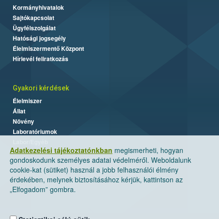
Kormányhivatalok
Sajtókapcsolat
Ügyfélszolgálat
Hatósági jogsegély
Élelmiszermentő Központ
Hírlevél feliratkozás
Gyakori kérdések
Élelmiszer
Állat
Növény
Laboratóriumok
Labor/Egyéb
Adatkezelési tájékoztatónkban
megismerheti, hogyan
gondoskodunk személyes adatai védelméről. Weboldalunk
cookie-kat (sütiket) használ a jobb felhasználói élmény
érdekében, melynek biztosításához kérjük, kattintson az
„Elfogadom” gombra.