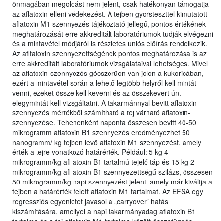
önmagában megoldást nem jelent, csak hatékonyan támogatja
az aflatoxin elleni védekezést. A tejben gyorsteszttel kimutatott
aflatoxin M1 szennyezés tájékoztató jellegű, pontos értékének
meghatározását erre akkreditált laboratóriumok tudják elvégezni
és a mintavétel módjáról is részletes uniós előírás rendelkezik.
Az afltatoxin szennyezettségének pontos meghatározása is az
erre akkreditált laboratóriumok vizsgálataival lehetséges. Mivel
az aflatoxin-szennyezés gócszerűen van jelen a kukoricában,
ezért a mintavétel során a lehető legtöbb helyről kell mintát
venni, ezeket össze kell keverni és az összekevert ún.
elegymintát kell vizsgáltatni. A takarmánnyal bevitt aflatoxin-
szennyezés mértékből számítható a tej várható aflatoxin-
szennyezése. Tehenenként naponta összesen bevitt 40-50
mikrogramm aflatoxin B1 szennyezés eredményezhet 50
nanogramm/ kg tejben levő aflatoxin M1 szennyezést, amely
érték a tejre vonatkozó határérték. Például: 5 kg 4
mikrogramm/kg afl atoxin B1 tartalmú tejelő táp és 15 kg 2
mikrogramm/kg afl atoxin B1 szennyezettségű szilázs, összesen
50 mikrogramm/kg napi szennyezést jelent, amely már kiváltja a
tejben a határérték felett aflatoxin M1 tartalmat. Az EFSA egy
regressziós egyenletet javasol a „carryover” hatás
kiszámítására, amellyel a napi takarmányadag aflatoxin B1