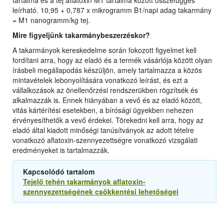
tartalma és a tej aflatoxin M1 tartalma között összefüggés
leírható. 10,95 + 0,787 x mikrogramm B1/napi adag takarmány
= M1 nanogramm/kg tej.
Mire figyeljünk takarmánybeszerzéskor?
A takarmányok kereskedelme során fokozott figyelmet kell
fordítani arra, hogy az eladó és a termék vásárlója között olyan
írásbeli megállapodás készüljön, amely tartalmazza a közös
mintavételek lebonyolítására vonatkozó leírást, és ezt a
vállalkozások az önellenőrzési rendszerükben rögzítsék és
alkalmazzák is. Ennek hiányában a vevő és az eladó között,
vitás kártérítési esetekben, a bírósági ügyekben nehezen
érvényesíthetők a vevő érdekei. Törekedni kell arra, hogy az
eladó által kiadott minőségi tanúsítványok az adott tételre
vonatkozó aflatoxin-szennyezettségre vonatkozó vizsgálati
eredményeket is tartalmazzák.
Kapcsolódó tartalom
Tejelő tehén takarmányok aflatoxin-
szennyezettségének csökkentési lehetőségei