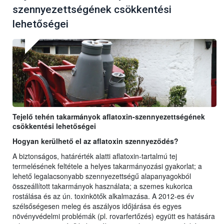
szennyezettségének csökkentési
lehetőségei
Tejelő tehén takarmányok aflatoxin-szennyezettségének
csökkentési lehetőségei
Hogyan kerülhető el az aflatoxin szennyeződés?
A biztonságos, határérték alatti aflatoxin-tartalmú tej
termelésének feltétele a helyes takarmányozási gyakorlat; a
lehető legalacsonyabb szennyezettségű alapanyagokból
összeállított takarmányok használata; a szemes kukorica
rostálása és az ún. toxinkötők alkalmazása. A 2012-es év
szélsőségesen meleg és aszályos időjárása és egyes
növényvédelmi problémák (pl. rovarfertőzés) együtt es hatására