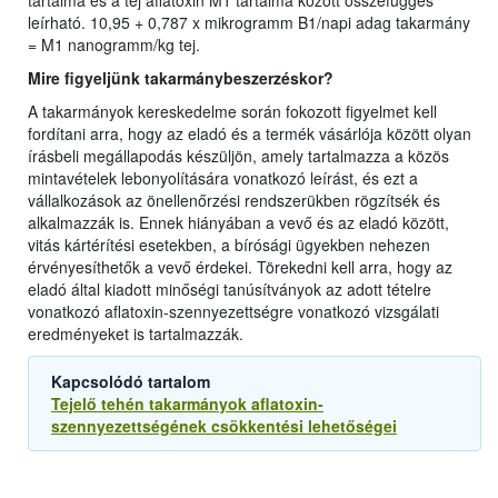
tartalma és a tej aflatoxin M1 tartalma között összefüggés
leírható. 10,95 + 0,787 x mikrogramm B1/napi adag takarmány
= M1 nanogramm/kg tej.
Mire figyeljünk takarmánybeszerzéskor?
A takarmányok kereskedelme során fokozott figyelmet kell
fordítani arra, hogy az eladó és a termék vásárlója között olyan
írásbeli megállapodás készüljön, amely tartalmazza a közös
mintavételek lebonyolítására vonatkozó leírást, és ezt a
vállalkozások az önellenőrzési rendszerükben rögzítsék és
alkalmazzák is. Ennek hiányában a vevő és az eladó között,
vitás kártérítési esetekben, a bírósági ügyekben nehezen
érvényesíthetők a vevő érdekei. Törekedni kell arra, hogy az
eladó által kiadott minőségi tanúsítványok az adott tételre
vonatkozó aflatoxin-szennyezettségre vonatkozó vizsgálati
eredményeket is tartalmazzák.
Kapcsolódó tartalom
Tejelő tehén takarmányok aflatoxin-
szennyezettségének csökkentési lehetőségei