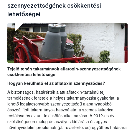
szennyezettségének csökkentési
lehetőségei
Tejelő tehén takarmányok aflatoxin-szennyezettségének
csökkentési lehetőségei
Hogyan kerülhető el az aflatoxin szennyeződés?
A biztonságos, határérték alatti aflatoxin-tartalmú tej
termelésének feltétele a helyes takarmányozási gyakorlat; a
lehető legalacsonyabb szennyezettségű alapanyagokból
összeállított takarmányok használata; a szemes kukorica
rostálása és az ún. toxinkötők alkalmazása. A 2012-es év
szélsőségesen meleg és aszályos időjárása és egyes
növényvédelmi problémák (pl. rovarfertőzés) együtt es hatására