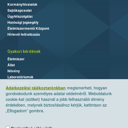
Kormányhivatalok
Sajtókapcsolat
Ügyfélszolgálat
Hatósági jogsegély
Élelmiszermentő Központ
Hírlevél feliratkozás
Gyakori kérdések
Élelmiszer
Állat
Növény
Laboratóriumok
Labor/Egyéb
Adatkezelési tájékoztatónkban
megismerheti, hogyan
gondoskodunk személyes adatai védelméről. Weboldalunk
cookie-kat (sütiket) használ a jobb felhasználói élmény
érdekében, melynek biztosításához kérjük, kattintson az
„Elfogadom” gombra.