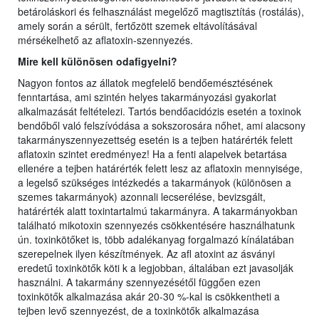
betároláskori és felhasználást megelőző magtisztítás (rostálás),
amely során a sérült, fertőzött szemek eltávolításával
mérsékelhető az aflatoxin-szennyezés.
Mire kell különösen odafigyelni?
Nagyon fontos az állatok megfelelő bendőemésztésének
fenntartása, ami szintén helyes takarmányozási gyakorlat
alkalmazását feltételezi. Tartós bendőacidózis esetén a toxinok
bendőből való felszívódása a sokszorosára nőhet, ami alacsony
takarmányszennyezettség esetén is a tejben határérték felett
aflatoxin szintet eredményez! Ha a fenti alapelvek betartása
ellenére a tejben határérték felett lesz az aflatoxin mennyisége,
a legelső szükséges intézkedés a takarmányok (különösen a
szemes takarmányok) azonnali lecserélése, bevizsgált,
határérték alatt toxintartalmú takarmányra. A takarmányokban
található mikotoxin szennyezés csökkentésére használhatunk
ún. toxinkötőket is, több adalékanyag forgalmazó kínálatában
szerepelnek ilyen készítmények. Az afl atoxint az ásványi
eredetű toxinkötők köti k a legjobban, általában ezt javasolják
használni. A takarmány szennyezésétől függően ezen
toxinkötők alkalmazása akár 20-30 %-kal is csökkentheti a
tejben levő szennyezést, de a toxinkötők alkalmazása