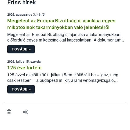
Friss hírek
2026. augusztus 3, hétfő
Megjelent az Európai Bizottság új ajánlása egyes
mikotoxinok takarmányokban való jelenlétéről
Megjelent az Európai Bizottság új ajánlása a takarmányokban
előforduló egyes mikotoxinokkal kapcsolatban. A dokumentum
2027-től új irányértékek alkalmazását írja elő, és a jelenleg
TOVÁBB >
hatályos uniós ajánlások helyébe lép.
2026. július 15, szerda
125 éve történt
125 évvel ezelőtt 1901. július 15-én, költözött be – igaz, még
csak részben – a budapesti m. kir. állami vetőmagvizsgáló
állomás a Kis Rókus utca 15. szám alatti, Czigler Győző által
TOVÁBB >
tervezett új épületébe.