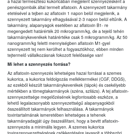
a hazai termesztésű kukoricában megjelent szennyezésként a
penészgombák által termelt aflatoxin. A szennyezett takarmány
etetésével a tejben az aflatoxin 1 napon belül megjelenik, a
szennyezett takarmány elhagyásával 2-3 napon belül eltűnik. A
takarmány, alapanyagok esetében az aflatoxin B1- re
megengedett határérték 20 mikrogramm/kg, de a tejelő tehén
takarmánykeverékek határértéke csak 5 mikrogramm/kg. Az 50
nanogramm/kg feletti mennyiségben aflatoxin M1-gyel
szennyezett tej nem kerülhet a fogyasztókhoz, ebben minden
tejtermelő vállalkozásnak fokozott felelőssége van!
Mi lehet a szennyezés forrása?
Az aflatoxin-szennyezés lehetséges hazai forrásai a szemes
kukorica, a kukorica feldolgozás melléktermékei (CGF, DDGS),
az ezekből készült takarmánykeverékek (tápok) és csekélyebb
mértékben a tömegtakarmányok (széna, szilázs). A tej aflatoxin-
szennyezettsége megelőzésének legfontosabb eszköze, a
lehető legalacsonyabb szennyezettségű alapanyagokból
összeállított takarmányok felhasználása. A takarmányok
toxintartalmának ismeretében lehetséges a tehenek
takarmányadagját úgy összeállítani, hogy a bevitt aflatoxin-
szennyezés a minimális legyen. A szemes kukorica
toxinszennyezettségének csökkentésére javasolt a többszöri,