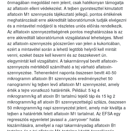
önmagában megoldást nem jelent, csak hatékonyan támogatja
az aflatoxin elleni védekezést. A tejben gyorsteszttel kimutatott
aflatoxin M1 szennyezés tájékoztató jellegű, pontos értékének
meghatározását erre akkreditált laboratóriumok tudják elvégezni
és a mintavétel módjáról is részletes uniós előírás rendelkezik.
Az afltatoxin szennyezettségének pontos meghatározása is az
erre akkreditált laboratóriumok vizsgálataival lehetséges. Mivel
az aflatoxin-szennyezés gócszerűen van jelen a kukoricában,
ezért a mintavétel során a lehető legtöbb helyről kell mintát
venni, ezeket össze kell keverni és az összekevert ún.
elegymintát kell vizsgáltatni. A takarmánnyal bevitt aflatoxin-
szennyezés mértékből számítható a tej várható aflatoxin-
szennyezése. Tehenenként naponta összesen bevitt 40-50
mikrogramm aflatoxin B1 szennyezés eredményezhet 50
nanogramm/ kg tejben levő aflatoxin M1 szennyezést, amely
érték a tejre vonatkozó határérték. Például: 5 kg 4
mikrogramm/kg afl atoxin B1 tartalmú tejelő táp és 15 kg 2
mikrogramm/kg afl atoxin B1 szennyezettségű szilázs, összesen
50 mikrogramm/kg napi szennyezést jelent, amely már kiváltja a
tejben a határérték felett aflatoxin M1 tartalmat. Az EFSA egy
regressziós egyenletet javasol a „carryover” hatás
kiszámítására, amellyel a napi takarmányadag aflatoxin B1