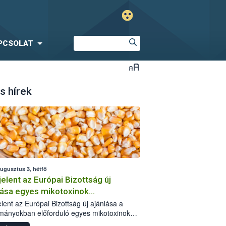
PCSOLAT
s hírek
augusztus 3, hétfő
elent az Európai Bizottság új
lása egyes mikotoxinok
rmányokban való jelenlétéről
lent az Európai Bizottság új ajánlása a
mányokban előforduló egyes mikotoxinokkal
olatban. A dokumentum 2027-től új