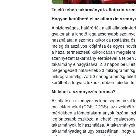
Tejelő tehén takarmányok aflatoxin-sze
Hogyan kerülhető el az aflatoxin szenn
A biztonságos, határérték alatti aflatoxin-t
gyakorlat; a lehető legalacsonyabb szennye
használata; a szemes kukorica rostálása és
meleg és aszályos időjárása és egyes növén
a hazai termesztésű kukoricában megjelent 
szennyezett takarmány etetésével a tejben a
takarmány elhagyásával 2-3 napon belül elt
megengedett határérték 20 mikrogramm/kg, 
mikrogramm/kg. Az 50 nanogramm/kg feletti
kerülhet a fogyasztókhoz, ebben minden tejt
Mi lehet a szennyezés forrása?
Az aflatoxin-szennyezés lehetséges hazai fo
melléktermékei (CGF, DDGS), az ezekből ké
mértékben a tömegtakarmányok (széna, szil
legfontosabb eszköze, a lehető legalacsony
takarmányok felhasználása. A takarmányok 
takarmányadagját úgy összeállítani, hogy a 