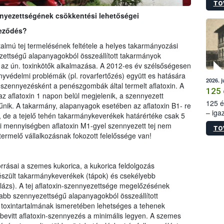
TO
irány
nnyezettségének csökkentési lehetőségei
hatál
yeződés?
artalmú tej termelésének feltétele a helyes takarmányozási
zettségű alapanyagokból összeállított takarmányok
 az ún. toxinkötők alkalmazása. A 2012-es év szélsőségesen
yvédelmi problémák (pl. rovarfertőzés) együtt es hatására
2026. j
szennyezésként a penészgombák által termelt aflatoxin. A
125 
z aflatoxin 1 napon belül megjelenik, a szennyezett
125 é
űnik. A takarmány, alapanyagok esetében az aflatoxin B1- re
– iga
de a tejelő tehén takarmánykeverékek határértéke csak 5
állam
 mennyiségben aflatoxin M1-gyel szennyezett tej nem
TO
15. sz
ermelő vállalkozásnak fokozott felelőssége van!
épüle
rrásai a szemes kukorica, a kukorica feldolgozás
szült takarmánykeverékek (tápok) és csekélyebb
ázs). A tej aflatoxin-szennyezettsége megelőzésének
abb szennyezettségű alapanyagokból összeállított
toxintartalmának ismeretében lehetséges a tehenek
bevitt aflatoxin-szennyezés a minimális legyen. A szemes