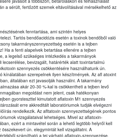
ére javasolt a többszöri, betároláskori és felhasználást
án a sérült, fertőzött szemek eltávolításával mérsékelhető az
mésztésének fenntartása, ami szintén helyes
telezi. Tartós bendőacidózis esetén a toxinok bendőből való
acsony takarmányszennyezettség esetén is a tejben
z! Ha a fenti alapelvek betartása ellenére a tejben
ége, a legelső szükséges intézkedés a takarmányok
ecserélése, bevizsgált, határérték alatt toxintartalmú
ikotoxin szennyezés csökkentésére használhatunk ún.
ó kínálatában szerepelnek ilyen készítmények. Az afl atoxint
bban, általában ezt javasolják használni. A takarmány
almazása akár 20-30 %-kal is csökkentheti a tejben levő
 önmagában megoldást nem jelent, csak hatékonyan
tejben gyorsteszttel kimutatott aflatoxin M1 szennyezés
tározását erre akkreditált laboratóriumok tudják elvégezni
előírás rendelkezik. Az afltatoxin szennyezettségének pontos
óriumok vizsgálataival lehetséges. Mivel az aflatoxin-
an, ezért a mintavétel során a lehető legtöbb helyről kell
 összekevert ún. elegymintát kell vizsgáltatni. A
rtékből számítható a tej várható aflatoxin-szennyezése.