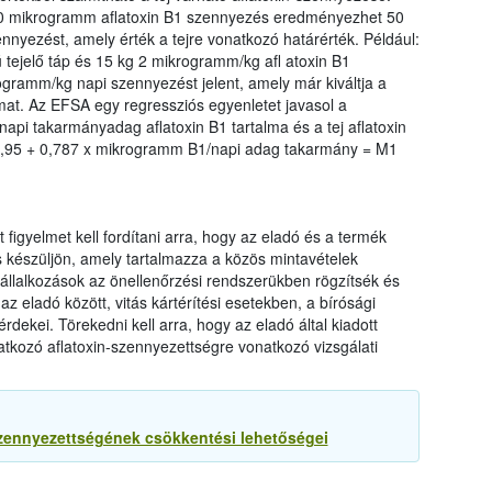
0 mikrogramm aflatoxin B1 szennyezés eredményezhet 50
nyezést, amely érték a tejre vonatkozó határérték. Például:
 tejelő táp és 15 kg 2 mikrogramm/kg afl atoxin B1
gramm/kg napi szennyezést jelent, amely már kiváltja a
almat. Az EFSA egy regressziós egyenletet javasol a
napi takarmányadag aflatoxin B1 tartalma és a tej aflatoxin
10,95 + 0,787 x mikrogramm B1/napi adag takarmány = M1
igyelmet kell fordítani arra, hogy az eladó és a termék
s készüljön, amely tartalmazza a közös mintavételek
 vállalkozások az önellenőrzési rendszerükben rögzítsék és
 eladó között, vitás kártérítési esetekben, a bírósági
ekei. Törekedni kell arra, hogy az eladó által kiadott
atkozó aflatoxin-szennyezettségre vonatkozó vizsgálati
szennyezettségének csökkentési lehetőségei