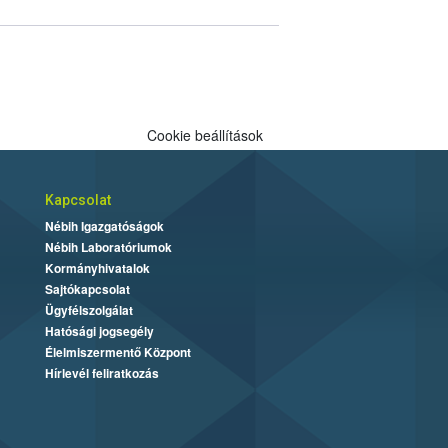
Cookie beállítások
Kapcsolat
Nébih Igazgatóságok
Nébih Laboratóriumok
Kormányhivatalok
Sajtókapcsolat
Ügyfélszolgálat
Hatósági jogsegély
Élelmiszermentő Központ
Hírlevél feliratkozás