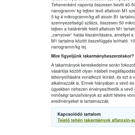
Tehenenként naponta összesen bevitt 40-5
nanogramm/ kg tejben levő aflatoxin M1 szen
5 kg 4 mikrogramm/kg afl atoxin B1 tartalmú
szennyezettségű szilázs, összesen 50 mikro
tejben a határérték felett aflatoxin M1 tart
„carryover” hatás kiszámítására, amellyel a 
M1 tartalma között összefüggés leírható. 
nanogramm/kg tej.
Mire figyeljünk takarmánybeszerzéskor?
A takarmányok kereskedelme során fokozott f
vásárlója között olyan írásbeli megállapodá
lebonyolítására vonatkozó leírást, és ezt a
alkalmazzák is. Ennek hiányában a vevő és az
ügyekben nehezen érvényesíthetők a vevő érd
minőségi tanúsítványok az adott tételre von
eredményeket is tartalmazzák.
Kapcsolódó tartalom
Tejelő tehén takarmányok aflatoxin-