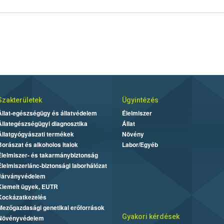
Szakterületek
Ügyintézés
Állat-egészségügy és állatvédelem
Élelmiszer
Állategészségügyi diagnosztika
Állat
Állatgyógyászati termékek
Növény
Borászat és alkoholos italok
Labor/Egyéb
Élelmiszer- és takarmánybiztonság
Élelmiszerlánc-biztonsági laborhálózat
Járványvédelem
Kiemelt ügyek, EUTR
Kockázatkezelés
Mezőgazdasági genetikai erőforrások
Gyakori kérdések
Növényvédelem