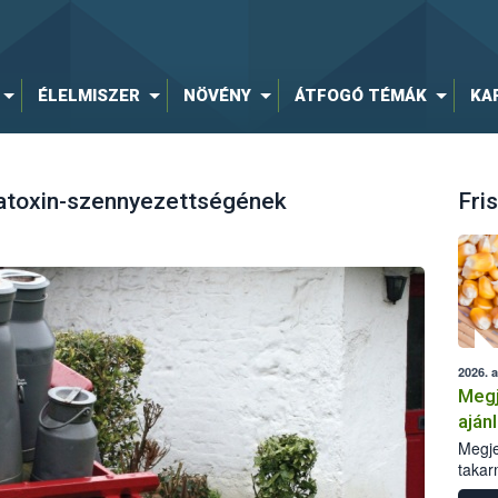
ÉLELMISZER
NÖVÉNY
ÁTFOGÓ TÉMÁK
KA
latoxin-szennyezettségének
Fris
2026. 
Megj
aján
taka
Megje
takar
kapcs