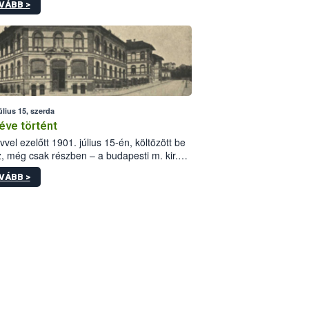
VÁBB >
értékek alkalmazását írja elő, és a jelenleg
yos uniós ajánlások helyébe lép.
úlius 15, szerda
éve történt
vvel ezelőtt 1901. július 15-én, költözött be
z, még csak részben – a budapesti m. kir.
i vetőmagvizsgáló állomás a Kis Rókus utca
VÁBB >
ám alatti, Czigler Győző által tervezett új
tébe.