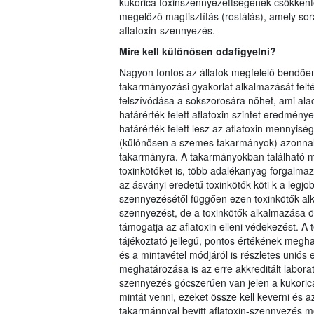
kukorica toxinszennyezettségének csökkentés
megelőző magtisztítás (rostálás), amely sor
aflatoxin-szennyezés.
Mire kell különösen odafigyelni?
Nagyon fontos az állatok megfelelő bendőe
takarmányozási gyakorlat alkalmazását felté
felszívódása a sokszorosára nőhet, ami al
határérték felett aflatoxin szintet eredménye
határérték felett lesz az aflatoxin mennyis
(különösen a szemes takarmányok) azonnali l
takarmányra. A takarmányokban található m
toxinkötőket is, több adalékanyag forgalmaz
az ásványi eredetű toxinkötők köti k a legjo
szennyezésétől függően ezen toxinkötők alk
szennyezést, de a toxinkötők alkalmazása
támogatja az aflatoxin elleni védekezést. A 
tájékoztató jellegű, pontos értékének megha
és a mintavétel módjáról is részletes uniós 
meghatározása is az erre akkreditált laborat
szennyezés gócszerűen van jelen a kukoricáb
mintát venni, ezeket össze kell keverni és az
takarmánnyal bevitt aflatoxin-szennyezés mé