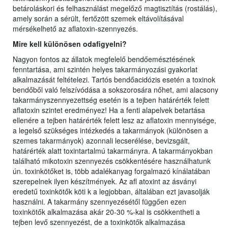
betároláskori és felhasználást megelőző magtisztítás (rostálás),
amely során a sérült, fertőzött szemek eltávolításával
mérsékelhető az aflatoxin-szennyezés.
Mire kell különösen odafigyelni?
Nagyon fontos az állatok megfelelő bendőemésztésének
fenntartása, ami szintén helyes takarmányozási gyakorlat
alkalmazását feltételezi. Tartós bendőacidózis esetén a toxinok
bendőből való felszívódása a sokszorosára nőhet, ami alacsony
takarmányszennyezettség esetén is a tejben határérték felett
aflatoxin szintet eredményez! Ha a fenti alapelvek betartása
ellenére a tejben határérték felett lesz az aflatoxin mennyisége,
a legelső szükséges intézkedés a takarmányok (különösen a
szemes takarmányok) azonnali lecserélése, bevizsgált,
határérték alatt toxintartalmú takarmányra. A takarmányokban
található mikotoxin szennyezés csökkentésére használhatunk
ún. toxinkötőket is, több adalékanyag forgalmazó kínálatában
szerepelnek ilyen készítmények. Az afl atoxint az ásványi
eredetű toxinkötők köti k a legjobban, általában ezt javasolják
használni. A takarmány szennyezésétől függően ezen
toxinkötők alkalmazása akár 20-30 %-kal is csökkentheti a
tejben levő szennyezést, de a toxinkötők alkalmazása