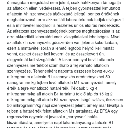
önmagában megoldást nem jelent, csak hatékonyan támogatja
az aflatoxin elleni védekezést. A tejben gyorsteszttel kimutatott
aflatoxin M1 szennyezés tájékoztató jellegű, pontos értékének
meghatározását erre akkreditált laboratóriumok tudják elvégezni
és a mintavétel módjáról is részletes uniós előírás rendelkezik.
Az afltatoxin szennyezettségének pontos meghatározása is az
erre akkreditált laboratóriumok vizsgálataival lehetséges. Mivel
az aflatoxin-szennyezés gócszerűen van jelen a kukoricában,
ezért a mintavétel során a lehető legtöbb helyről kell mintát
venni, ezeket össze kell keverni és az összekevert ún.
elegymintát kell vizsgáltatni. A takarmánnyal bevitt aflatoxin-
szennyezés mértékből számítható a tej várható aflatoxin-
szennyezése. Tehenenként naponta összesen bevitt 40-50
mikrogramm aflatoxin B1 szennyezés eredményezhet 50
nanogramm/ kg tejben levő aflatoxin M1 szennyezést, amely
érték a tejre vonatkozó határérték. Például: 5 kg 4
mikrogramm/kg afl atoxin B1 tartalmú tejelő táp és 15 kg 2
mikrogramm/kg afl atoxin B1 szennyezettségű szilázs, összesen
50 mikrogramm/kg napi szennyezést jelent, amely már kiváltja a
tejben a határérték felett aflatoxin M1 tartalmat. Az EFSA egy
regressziós egyenletet javasol a „carryover” hatás
kiszámítására, amellyel a napi takarmányadag aflatoxin B1