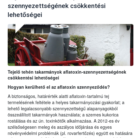
szennyezettségének csökkentési
lehetőségei
Tejelő tehén takarmányok aflatoxin-szennyezettségének
csökkentési lehetőségei
Hogyan kerülhető el az aflatoxin szennyeződés?
A biztonságos, határérték alatti aflatoxin-tartalmú tej
termelésének feltétele a helyes takarmányozási gyakorlat; a
lehető legalacsonyabb szennyezettségű alapanyagokból
összeállított takarmányok használata; a szemes kukorica
rostálása és az ún. toxinkötők alkalmazása. A 2012-es év
szélsőségesen meleg és aszályos időjárása és egyes
növényvédelmi problémák (pl. rovarfertőzés) együtt es hatására