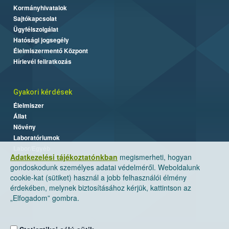
Kormányhivatalok
Sajtókapcsolat
Ügyfélszolgálat
Hatósági jogsegély
Élelmiszermentő Központ
Hírlevél feliratkozás
Gyakori kérdések
Élelmiszer
Állat
Növény
Laboratóriumok
Labor/Egyéb
Adatkezelési tájékoztatónkban
megismerheti, hogyan
gondoskodunk személyes adatai védelméről. Weboldalunk
cookie-kat (sütiket) használ a jobb felhasználói élmény
érdekében, melynek biztosításához kérjük, kattintson az
„Elfogadom” gombra.