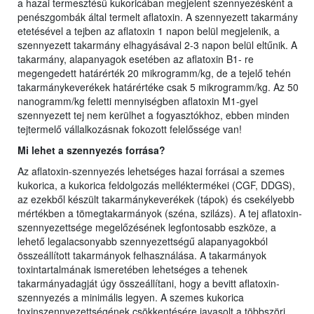
a hazai termesztésű kukoricában megjelent szennyezésként a
penészgombák által termelt aflatoxin. A szennyezett takarmány
etetésével a tejben az aflatoxin 1 napon belül megjelenik, a
szennyezett takarmány elhagyásával 2-3 napon belül eltűnik. A
takarmány, alapanyagok esetében az aflatoxin B1- re
megengedett határérték 20 mikrogramm/kg, de a tejelő tehén
takarmánykeverékek határértéke csak 5 mikrogramm/kg. Az 50
nanogramm/kg feletti mennyiségben aflatoxin M1-gyel
szennyezett tej nem kerülhet a fogyasztókhoz, ebben minden
tejtermelő vállalkozásnak fokozott felelőssége van!
Mi lehet a szennyezés forrása?
Az aflatoxin-szennyezés lehetséges hazai forrásai a szemes
kukorica, a kukorica feldolgozás melléktermékei (CGF, DDGS),
az ezekből készült takarmánykeverékek (tápok) és csekélyebb
mértékben a tömegtakarmányok (széna, szilázs). A tej aflatoxin-
szennyezettsége megelőzésének legfontosabb eszköze, a
lehető legalacsonyabb szennyezettségű alapanyagokból
összeállított takarmányok felhasználása. A takarmányok
toxintartalmának ismeretében lehetséges a tehenek
takarmányadagját úgy összeállítani, hogy a bevitt aflatoxin-
szennyezés a minimális legyen. A szemes kukorica
toxinszennyezettségének csökkentésére javasolt a többszöri,