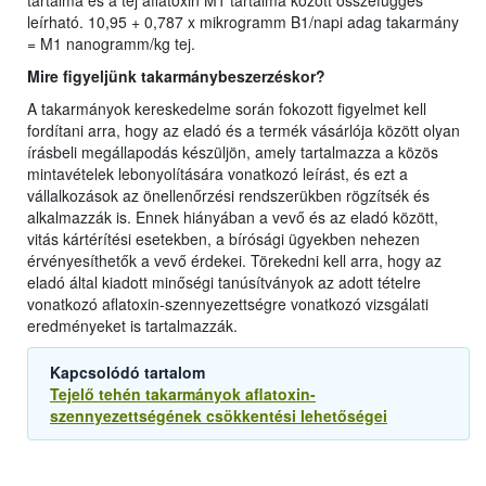
tartalma és a tej aflatoxin M1 tartalma között összefüggés
leírható. 10,95 + 0,787 x mikrogramm B1/napi adag takarmány
= M1 nanogramm/kg tej.
Mire figyeljünk takarmánybeszerzéskor?
A takarmányok kereskedelme során fokozott figyelmet kell
fordítani arra, hogy az eladó és a termék vásárlója között olyan
írásbeli megállapodás készüljön, amely tartalmazza a közös
mintavételek lebonyolítására vonatkozó leírást, és ezt a
vállalkozások az önellenőrzési rendszerükben rögzítsék és
alkalmazzák is. Ennek hiányában a vevő és az eladó között,
vitás kártérítési esetekben, a bírósági ügyekben nehezen
érvényesíthetők a vevő érdekei. Törekedni kell arra, hogy az
eladó által kiadott minőségi tanúsítványok az adott tételre
vonatkozó aflatoxin-szennyezettségre vonatkozó vizsgálati
eredményeket is tartalmazzák.
Kapcsolódó tartalom
Tejelő tehén takarmányok aflatoxin-
szennyezettségének csökkentési lehetőségei