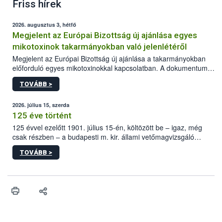
Friss hírek
2026. augusztus 3, hétfő
Megjelent az Európai Bizottság új ajánlása egyes
mikotoxinok takarmányokban való jelenlétéről
Megjelent az Európai Bizottság új ajánlása a takarmányokban
előforduló egyes mikotoxinokkal kapcsolatban. A dokumentum
2027-től új irányértékek alkalmazását írja elő, és a jelenleg
TOVÁBB >
hatályos uniós ajánlások helyébe lép.
2026. július 15, szerda
125 éve történt
125 évvel ezelőtt 1901. július 15-én, költözött be – igaz, még
csak részben – a budapesti m. kir. állami vetőmagvizsgáló
állomás a Kis Rókus utca 15. szám alatti, Czigler Győző által
TOVÁBB >
tervezett új épületébe.