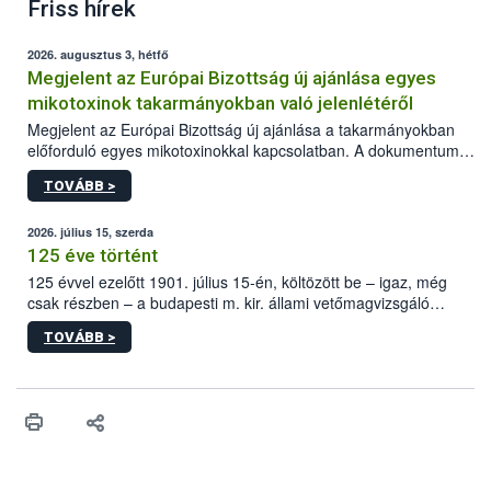
Friss hírek
2026. augusztus 3, hétfő
Megjelent az Európai Bizottság új ajánlása egyes
mikotoxinok takarmányokban való jelenlétéről
Megjelent az Európai Bizottság új ajánlása a takarmányokban
előforduló egyes mikotoxinokkal kapcsolatban. A dokumentum
2027-től új irányértékek alkalmazását írja elő, és a jelenleg
TOVÁBB >
hatályos uniós ajánlások helyébe lép.
2026. július 15, szerda
125 éve történt
125 évvel ezelőtt 1901. július 15-én, költözött be – igaz, még
csak részben – a budapesti m. kir. állami vetőmagvizsgáló
állomás a Kis Rókus utca 15. szám alatti, Czigler Győző által
TOVÁBB >
tervezett új épületébe.