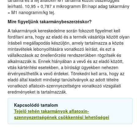
tartalma és a tej aflatoxin M1 tartalma között összefüggés
leírható. 10,95 + 0,787 x mikrogramm B1/napi adag takarmány
= M1 nanogramm/kg tej.
Mire figyeljünk takarmánybeszerzéskor?
A takarmányok kereskedelme során fokozott figyelmet kell
fordítani arra, hogy az eladó és a termék vásárlója között olyan
írásbeli megállapodás készüljön, amely tartalmazza a közös
mintavételek lebonyolítására vonatkozó leírást, és ezt a
vállalkozások az önellenőrzési rendszerükben rögzítsék és
alkalmazzák is. Ennek hiányában a vevő és az eladó között,
vitás kártérítési esetekben, a bírósági ügyekben nehezen
érvényesíthetők a vevő érdekei. Törekedni kell arra, hogy az
eladó által kiadott minőségi tanúsítványok az adott tételre
vonatkozó aflatoxin-szennyezettségre vonatkozó vizsgálati
eredményeket is tartalmazzák.
Kapcsolódó tartalom
Tejelő tehén takarmányok aflatoxin-
szennyezettségének csökkentési lehetőségei