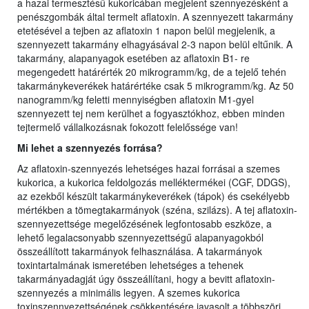
a hazai termesztésű kukoricában megjelent szennyezésként a
penészgombák által termelt aflatoxin. A szennyezett takarmány
etetésével a tejben az aflatoxin 1 napon belül megjelenik, a
szennyezett takarmány elhagyásával 2-3 napon belül eltűnik. A
takarmány, alapanyagok esetében az aflatoxin B1- re
megengedett határérték 20 mikrogramm/kg, de a tejelő tehén
takarmánykeverékek határértéke csak 5 mikrogramm/kg. Az 50
nanogramm/kg feletti mennyiségben aflatoxin M1-gyel
szennyezett tej nem kerülhet a fogyasztókhoz, ebben minden
tejtermelő vállalkozásnak fokozott felelőssége van!
Mi lehet a szennyezés forrása?
Az aflatoxin-szennyezés lehetséges hazai forrásai a szemes
kukorica, a kukorica feldolgozás melléktermékei (CGF, DDGS),
az ezekből készült takarmánykeverékek (tápok) és csekélyebb
mértékben a tömegtakarmányok (széna, szilázs). A tej aflatoxin-
szennyezettsége megelőzésének legfontosabb eszköze, a
lehető legalacsonyabb szennyezettségű alapanyagokból
összeállított takarmányok felhasználása. A takarmányok
toxintartalmának ismeretében lehetséges a tehenek
takarmányadagját úgy összeállítani, hogy a bevitt aflatoxin-
szennyezés a minimális legyen. A szemes kukorica
toxinszennyezettségének csökkentésére javasolt a többszöri,