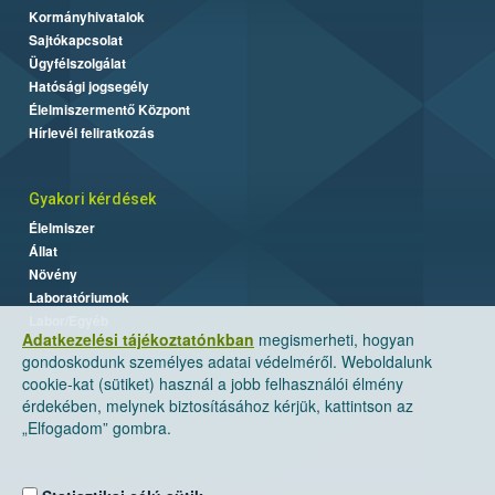
Kormányhivatalok
Sajtókapcsolat
Ügyfélszolgálat
Hatósági jogsegély
Élelmiszermentő Központ
Hírlevél feliratkozás
Gyakori kérdések
Élelmiszer
Állat
Növény
Laboratóriumok
Labor/Egyéb
Adatkezelési tájékoztatónkban
megismerheti, hogyan
gondoskodunk személyes adatai védelméről. Weboldalunk
cookie-kat (sütiket) használ a jobb felhasználói élmény
érdekében, melynek biztosításához kérjük, kattintson az
„Elfogadom” gombra.