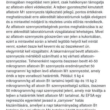
önmagában megoldást nem jelent, csak hatékonyan támogatja
az aflatoxin elleni védekezést. A tejben gyorsteszttel kimutatott
aflatoxin M1 szennyezés tájékoztató jellegű, pontos értékének
meghatározását erre akkreditált laboratóriumok tudják elvégezni
és a mintavétel módjáról is részletes uniós előírás rendelkezik.
Az afltatoxin szennyezettségének pontos meghatározása is az
erre akkreditált laboratóriumok vizsgálataival lehetséges. Mivel
az aflatoxin-szennyezés gócszerűen van jelen a kukoricában,
ezért a mintavétel során a lehető legtöbb helyről kell mintát
venni, ezeket össze kell keverni és az összekevert ún.
elegymintát kell vizsgáltatni. A takarmánnyal bevitt aflatoxin-
szennyezés mértékből számítható a tej várható aflatoxin-
szennyezése. Tehenenként naponta összesen bevitt 40-50
mikrogramm aflatoxin B1 szennyezés eredményezhet 50
nanogramm/ kg tejben levő aflatoxin M1 szennyezést, amely
érték a tejre vonatkozó határérték. Például: 5 kg 4
mikrogramm/kg afl atoxin B1 tartalmú tejelő táp és 15 kg 2
mikrogramm/kg afl atoxin B1 szennyezettségű szilázs, összesen
50 mikrogramm/kg napi szennyezést jelent, amely már kiváltja a
tejben a határérték felett aflatoxin M1 tartalmat. Az EFSA egy
regressziós egyenletet javasol a „carryover” hatás
kiszámítására, amellyel a napi takarmányadag aflatoxin B1