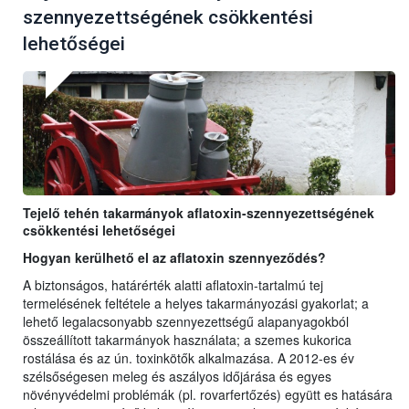
szennyezettségének csökkentési
lehetőségei
Tejelő tehén takarmányok aflatoxin-szennyezettségének
csökkentési lehetőségei
Hogyan kerülhető el az aflatoxin szennyeződés?
A biztonságos, határérték alatti aflatoxin-tartalmú tej
termelésének feltétele a helyes takarmányozási gyakorlat; a
lehető legalacsonyabb szennyezettségű alapanyagokból
összeállított takarmányok használata; a szemes kukorica
rostálása és az ún. toxinkötők alkalmazása. A 2012-es év
szélsőségesen meleg és aszályos időjárása és egyes
növényvédelmi problémák (pl. rovarfertőzés) együtt es hatására