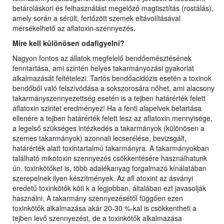
betároláskori és felhasználást megelőző magtisztítás (rostálás),
amely során a sérült, fertőzött szemek eltávolításával
mérsékelhető az aflatoxin-szennyezés.
Mire kell különösen odafigyelni?
Nagyon fontos az állatok megfelelő bendőemésztésének
fenntartása, ami szintén helyes takarmányozási gyakorlat
alkalmazását feltételezi. Tartós bendőacidózis esetén a toxinok
bendőből való felszívódása a sokszorosára nőhet, ami alacsony
takarmányszennyezettség esetén is a tejben határérték felett
aflatoxin szintet eredményez! Ha a fenti alapelvek betartása
ellenére a tejben határérték felett lesz az aflatoxin mennyisége,
a legelső szükséges intézkedés a takarmányok (különösen a
szemes takarmányok) azonnali lecserélése, bevizsgált,
határérték alatt toxintartalmú takarmányra. A takarmányokban
található mikotoxin szennyezés csökkentésére használhatunk
ún. toxinkötőket is, több adalékanyag forgalmazó kínálatában
szerepelnek ilyen készítmények. Az afl atoxint az ásványi
eredetű toxinkötők köti k a legjobban, általában ezt javasolják
használni. A takarmány szennyezésétől függően ezen
toxinkötők alkalmazása akár 20-30 %-kal is csökkentheti a
tejben levő szennyezést, de a toxinkötők alkalmazása