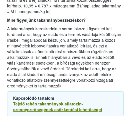
tartalma és a tej aflatoxin M1 tartalma között összefüggés
leírható. 10,95 + 0,787 x mikrogramm B1/napi adag takarmány
= M1 nanogramm/kg tej.
Mire figyeljünk takarmánybeszerzéskor?
A takarmányok kereskedelme során fokozott figyelmet kell
fordítani arra, hogy az eladó és a termék vásárlója között olyan
írásbeli megállapodás készüljön, amely tartalmazza a közös
mintavételek lebonyolítására vonatkozó leírást, és ezt a
vállalkozások az önellenőrzési rendszerükben rögzítsék és
alkalmazzák is. Ennek hiányában a vevő és az eladó között,
vitás kártérítési esetekben, a bírósági ügyekben nehezen
érvényesíthetők a vevő érdekei. Törekedni kell arra, hogy az
eladó által kiadott minőségi tanúsítványok az adott tételre
vonatkozó aflatoxin-szennyezettségre vonatkozó vizsgálati
eredményeket is tartalmazzák.
Kapcsolódó tartalom
Tejelő tehén takarmányok aflatoxin-
szennyezettségének csökkentési lehetőségei