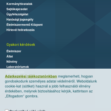
Kormányhivatalok
Sajtókapcsolat
Ügyfélszolgálat
Hatósági jogsegély
Élelmiszermentő Központ
Hírlevél feliratkozás
Gyakori kérdések
Élelmiszer
Állat
Növény
Laboratóriumok
Labor/Egyéb
Adatkezelési tájékoztatónkban
megismerheti, hogyan
gondoskodunk személyes adatai védelméről. Weboldalunk
cookie-kat (sütiket) használ a jobb felhasználói élmény
érdekében, melynek biztosításához kérjük, kattintson az
„Elfogadom” gombra.