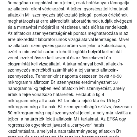
önmagában megoldást nem jelent, csak hatékonyan támogatja
az aflatoxin elleni védekezést. A tejben gyorsteszttel kimutatott
aflatoxin M1 szennyezés tájékoztató jellegű, pontos értékének
meghatározását erre akkreditált laboratóriumok tudják elvégezni
és a mintavétel módjáról is részletes uniós előírás rendelkezik.
Az afltatoxin szennyezettségének pontos meghatározása is az
erre akkreditált laboratóriumok vizsgálataival lehetséges. Mivel
az aflatoxin-szennyezés gócszerűen van jelen a kukoricában,
ezért a mintavétel során a lehető legtöbb helyről kell mintát
venni, ezeket össze kell keverni és az összekevert ún.
elegymintát kell vizsgáltatni. A takarmánnyal bevitt aflatoxin-
szennyezés mértékből számítható a tej várható aflatoxin-
szennyezése. Tehenenként naponta összesen bevitt 40-50
mikrogramm aflatoxin B1 szennyezés eredményezhet 50
nanogramm/ kg tejben levő aflatoxin M1 szennyezést, amely
érték a tejre vonatkozó határérték. Például: 5 kg 4
mikrogramm/kg afl atoxin B1 tartalmú tejelő táp és 15 kg 2
mikrogramm/kg afl atoxin B1 szennyezettségű szilázs, összesen
50 mikrogramm/kg napi szennyezést jelent, amely már kiváltja a
tejben a határérték felett aflatoxin M1 tartalmat. Az EFSA egy
regressziós egyenletet javasol a „carryover” hatás
kiszámítására, amellyel a napi takarmányadag aflatoxin B1