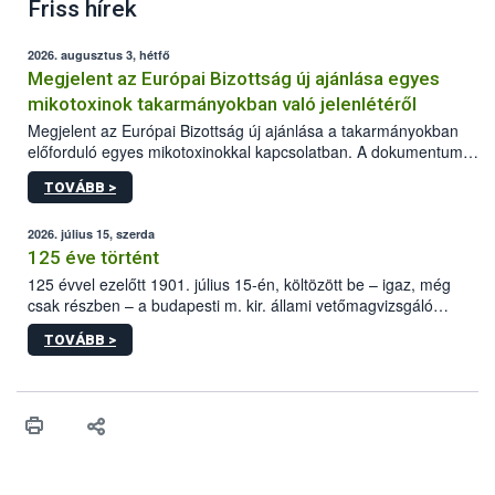
Friss hírek
2026. augusztus 3, hétfő
Megjelent az Európai Bizottság új ajánlása egyes
mikotoxinok takarmányokban való jelenlétéről
Megjelent az Európai Bizottság új ajánlása a takarmányokban
előforduló egyes mikotoxinokkal kapcsolatban. A dokumentum
2027-től új irányértékek alkalmazását írja elő, és a jelenleg
TOVÁBB >
hatályos uniós ajánlások helyébe lép.
2026. július 15, szerda
125 éve történt
125 évvel ezelőtt 1901. július 15-én, költözött be – igaz, még
csak részben – a budapesti m. kir. állami vetőmagvizsgáló
állomás a Kis Rókus utca 15. szám alatti, Czigler Győző által
TOVÁBB >
tervezett új épületébe.