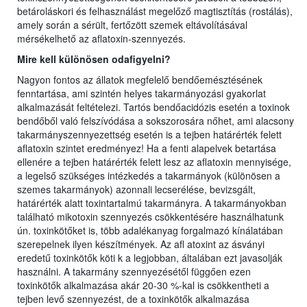
betároláskori és felhasználást megelőző magtisztítás (rostálás),
amely során a sérült, fertőzött szemek eltávolításával
mérsékelhető az aflatoxin-szennyezés.
Mire kell különösen odafigyelni?
Nagyon fontos az állatok megfelelő bendőemésztésének
fenntartása, ami szintén helyes takarmányozási gyakorlat
alkalmazását feltételezi. Tartós bendőacidózis esetén a toxinok
bendőből való felszívódása a sokszorosára nőhet, ami alacsony
takarmányszennyezettség esetén is a tejben határérték felett
aflatoxin szintet eredményez! Ha a fenti alapelvek betartása
ellenére a tejben határérték felett lesz az aflatoxin mennyisége,
a legelső szükséges intézkedés a takarmányok (különösen a
szemes takarmányok) azonnali lecserélése, bevizsgált,
határérték alatt toxintartalmú takarmányra. A takarmányokban
található mikotoxin szennyezés csökkentésére használhatunk
ún. toxinkötőket is, több adalékanyag forgalmazó kínálatában
szerepelnek ilyen készítmények. Az afl atoxint az ásványi
eredetű toxinkötők köti k a legjobban, általában ezt javasolják
használni. A takarmány szennyezésétől függően ezen
toxinkötők alkalmazása akár 20-30 %-kal is csökkentheti a
tejben levő szennyezést, de a toxinkötők alkalmazása