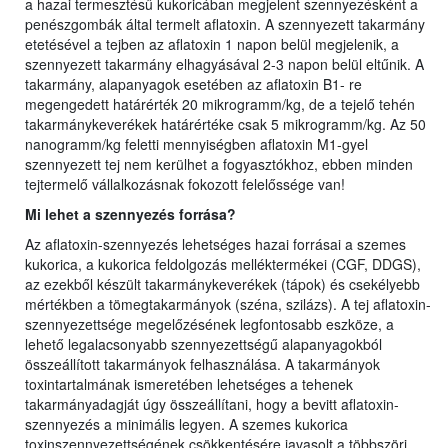
a hazai termesztésű kukoricában megjelent szennyezésként a
penészgombák által termelt aflatoxin. A szennyezett takarmány
etetésével a tejben az aflatoxin 1 napon belül megjelenik, a
szennyezett takarmány elhagyásával 2-3 napon belül eltűnik. A
takarmány, alapanyagok esetében az aflatoxin B1- re
megengedett határérték 20 mikrogramm/kg, de a tejelő tehén
takarmánykeverékek határértéke csak 5 mikrogramm/kg. Az 50
nanogramm/kg feletti mennyiségben aflatoxin M1-gyel
szennyezett tej nem kerülhet a fogyasztókhoz, ebben minden
tejtermelő vállalkozásnak fokozott felelőssége van!
Mi lehet a szennyezés forrása?
Az aflatoxin-szennyezés lehetséges hazai forrásai a szemes
kukorica, a kukorica feldolgozás melléktermékei (CGF, DDGS),
az ezekből készült takarmánykeverékek (tápok) és csekélyebb
mértékben a tömegtakarmányok (széna, szilázs). A tej aflatoxin-
szennyezettsége megelőzésének legfontosabb eszköze, a
lehető legalacsonyabb szennyezettségű alapanyagokból
összeállított takarmányok felhasználása. A takarmányok
toxintartalmának ismeretében lehetséges a tehenek
takarmányadagját úgy összeállítani, hogy a bevitt aflatoxin-
szennyezés a minimális legyen. A szemes kukorica
toxinszennyezettségének csökkentésére javasolt a többszöri,