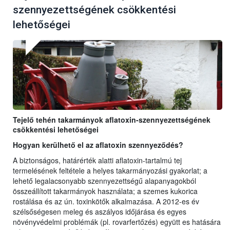
szennyezettségének csökkentési
lehetőségei
Tejelő tehén takarmányok aflatoxin-szennyezettségének
csökkentési lehetőségei
Hogyan kerülhető el az aflatoxin szennyeződés?
A biztonságos, határérték alatti aflatoxin-tartalmú tej
termelésének feltétele a helyes takarmányozási gyakorlat; a
lehető legalacsonyabb szennyezettségű alapanyagokból
összeállított takarmányok használata; a szemes kukorica
rostálása és az ún. toxinkötők alkalmazása. A 2012-es év
szélsőségesen meleg és aszályos időjárása és egyes
növényvédelmi problémák (pl. rovarfertőzés) együtt es hatására