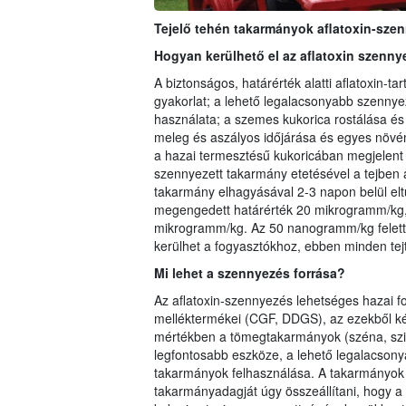
Tejelő tehén takarmányok aflatoxin-sze
Hogyan kerülhető el az aflatoxin szenn
A biztonságos, határérték alatti aflatoxin-t
gyakorlat; a lehető legalacsonyabb szennye
használata; a szemes kukorica rostálása és
meleg és aszályos időjárása és egyes növén
a hazai termesztésű kukoricában megjelent 
szennyezett takarmány etetésével a tejben a
takarmány elhagyásával 2-3 napon belül elt
megengedett határérték 20 mikrogramm/kg, 
mikrogramm/kg. Az 50 nanogramm/kg feletti
kerülhet a fogyasztókhoz, ebben minden tejt
Mi lehet a szennyezés forrása?
Az aflatoxin-szennyezés lehetséges hazai fo
melléktermékei (CGF, DDGS), az ezekből ké
mértékben a tömegtakarmányok (széna, szil
legfontosabb eszköze, a lehető legalacsony
takarmányok felhasználása. A takarmányok 
takarmányadagját úgy összeállítani, hogy a 