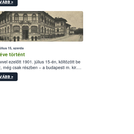
VÁBB >
értékek alkalmazását írja elő, és a jelenleg
yos uniós ajánlások helyébe lép.
úlius 15, szerda
éve történt
vvel ezelőtt 1901. július 15-én, költözött be
z, még csak részben – a budapesti m. kir.
i vetőmagvizsgáló állomás a Kis Rókus utca
VÁBB >
ám alatti, Czigler Győző által tervezett új
tébe.