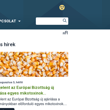
PCSOLAT
s hírek
augusztus 3, hétfő
elent az Európai Bizottság új
lása egyes mikotoxinok
rmányokban való jelenlétéről
lent az Európai Bizottság új ajánlása a
mányokban előforduló egyes mikotoxinokkal
olatban. A dokumentum 2027-től új