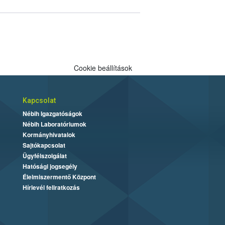
Cookie beállítások
Kapcsolat
Nébih Igazgatóságok
Nébih Laboratóriumok
Kormányhivatalok
Sajtókapcsolat
Ügyfélszolgálat
Hatósági jogsegély
Élelmiszermentő Központ
Hírlevél feliratkozás