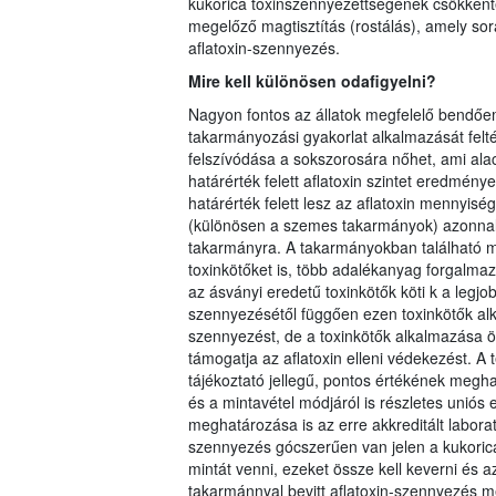
kukorica toxinszennyezettségének csökkentés
megelőző magtisztítás (rostálás), amely sor
aflatoxin-szennyezés.
Mire kell különösen odafigyelni?
Nagyon fontos az állatok megfelelő bendőe
takarmányozási gyakorlat alkalmazását felté
felszívódása a sokszorosára nőhet, ami al
határérték felett aflatoxin szintet eredménye
határérték felett lesz az aflatoxin mennyis
(különösen a szemes takarmányok) azonnali l
takarmányra. A takarmányokban található m
toxinkötőket is, több adalékanyag forgalmaz
az ásványi eredetű toxinkötők köti k a legjo
szennyezésétől függően ezen toxinkötők alk
szennyezést, de a toxinkötők alkalmazása
támogatja az aflatoxin elleni védekezést. A 
tájékoztató jellegű, pontos értékének megha
és a mintavétel módjáról is részletes uniós 
meghatározása is az erre akkreditált laborat
szennyezés gócszerűen van jelen a kukoricáb
mintát venni, ezeket össze kell keverni és az
takarmánnyal bevitt aflatoxin-szennyezés mé