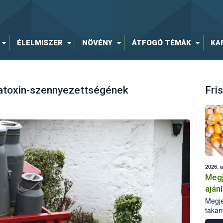
ÉLELMISZER
NÖVÉNY
ÁTFOGÓ TÉMÁK
KA
latoxin-szennyezettségének
Fris
2026. 
Megj
aján
taka
Megje
takar
kapcs