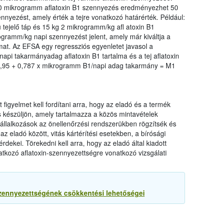
0 mikrogramm aflatoxin B1 szennyezés eredményezhet 50
nyezést, amely érték a tejre vonatkozó határérték. Például:
 tejelő táp és 15 kg 2 mikrogramm/kg afl atoxin B1
gramm/kg napi szennyezést jelent, amely már kiváltja a
almat. Az EFSA egy regressziós egyenletet javasol a
napi takarmányadag aflatoxin B1 tartalma és a tej aflatoxin
10,95 + 0,787 x mikrogramm B1/napi adag takarmány = M1
igyelmet kell fordítani arra, hogy az eladó és a termék
s készüljön, amely tartalmazza a közös mintavételek
 vállalkozások az önellenőrzési rendszerükben rögzítsék és
 eladó között, vitás kártérítési esetekben, a bírósági
ekei. Törekedni kell arra, hogy az eladó által kiadott
atkozó aflatoxin-szennyezettségre vonatkozó vizsgálati
szennyezettségének csökkentési lehetőségei