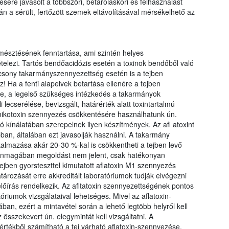
ére javasolt a többszöri, betároláskori és felhasználást
án a sérült, fertőzött szemek eltávolításával mérsékelhető az
mésztésének fenntartása, ami szintén helyes
telezi. Tartós bendőacidózis esetén a toxinok bendőből való
acsony takarmányszennyezettség esetén is a tejben
z! Ha a fenti alapelvek betartása ellenére a tejben
ége, a legelső szükséges intézkedés a takarmányok
ecserélése, bevizsgált, határérték alatt toxintartalmú
ikotoxin szennyezés csökkentésére használhatunk ún.
ó kínálatában szerepelnek ilyen készítmények. Az afl atoxint
bban, általában ezt javasolják használni. A takarmány
almazása akár 20-30 %-kal is csökkentheti a tejben levő
 önmagában megoldást nem jelent, csak hatékonyan
tejben gyorsteszttel kimutatott aflatoxin M1 szennyezés
tározását erre akkreditált laboratóriumok tudják elvégezni
előírás rendelkezik. Az afltatoxin szennyezettségének pontos
óriumok vizsgálataival lehetséges. Mivel az aflatoxin-
an, ezért a mintavétel során a lehető legtöbb helyről kell
 összekevert ún. elegymintát kell vizsgáltatni. A
rtékből számítható a tej várható aflatoxin-szennyezése.