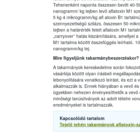
Tehenenként naponta összesen bevitt 40-5
nanogramm/ kg tejben levő aflatoxin M1 szen
5 kg 4 mikrogramm/kg afl atoxin B1 tartalmú
szennyezettségű szilázs, összesen 50 mikro
tejben a határérték felett aflatoxin M1 tart
„carryover” hatás kiszámítására, amellyel a 
M1 tartalma között összefüggés leírható. 
nanogramm/kg tej.
Mire figyeljünk takarmánybeszerzéskor?
A takarmányok kereskedelme során fokozott f
vásárlója között olyan írásbeli megállapodá
lebonyolítására vonatkozó leírást, és ezt a
alkalmazzák is. Ennek hiányában a vevő és az
ügyekben nehezen érvényesíthetők a vevő érd
minőségi tanúsítványok az adott tételre von
eredményeket is tartalmazzák.
Kapcsolódó tartalom
Tejelő tehén takarmányok aflatoxin-