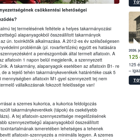
TO
irány
nnyezettségének csökkentési lehetőségei
hatál
yeződés?
artalmú tej termelésének feltétele a helyes takarmányozási
zettségű alapanyagokból összeállított takarmányok
 az ún. toxinkötők alkalmazása. A 2012-es év szélsőségesen
yvédelmi problémák (pl. rovarfertőzés) együtt es hatására
2026. j
szennyezésként a penészgombák által termelt aflatoxin. A
125 
z aflatoxin 1 napon belül megjelenik, a szennyezett
125 é
űnik. A takarmány, alapanyagok esetében az aflatoxin B1- re
– iga
de a tejelő tehén takarmánykeverékek határértéke csak 5
állam
 mennyiségben aflatoxin M1-gyel szennyezett tej nem
TO
15. sz
ermelő vállalkozásnak fokozott felelőssége van!
épüle
rrásai a szemes kukorica, a kukorica feldolgozás
szült takarmánykeverékek (tápok) és csekélyebb
ázs). A tej aflatoxin-szennyezettsége megelőzésének
abb szennyezettségű alapanyagokból összeállított
toxintartalmának ismeretében lehetséges a tehenek
bevitt aflatoxin-szennyezés a minimális legyen. A szemes