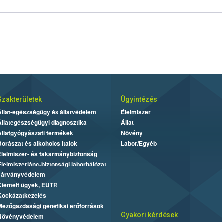
Szakterületek
Ügyintézés
Állat-egészségügy és állatvédelem
Élelmiszer
Állategészségügyi diagnosztika
Állat
Állatgyógyászati termékek
Növény
Borászat és alkoholos italok
Labor/Egyéb
Élelmiszer- és takarmánybiztonság
Élelmiszerlánc-biztonsági laborhálózat
Járványvédelem
Kiemelt ügyek, EUTR
Kockázatkezelés
Mezőgazdasági genetikai erőforrások
Gyakori kérdések
Növényvédelem