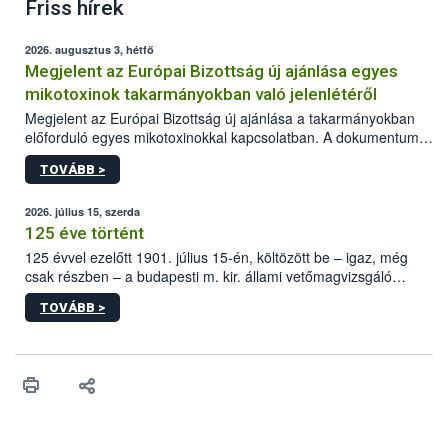
Friss hírek
2026. augusztus 3, hétfő
Megjelent az Európai Bizottság új ajánlása egyes
mikotoxinok takarmányokban való jelenlétéről
Megjelent az Európai Bizottság új ajánlása a takarmányokban
előforduló egyes mikotoxinokkal kapcsolatban. A dokumentum
2027-től új irányértékek alkalmazását írja elő, és a jelenleg
TOVÁBB >
hatályos uniós ajánlások helyébe lép.
2026. július 15, szerda
125 éve történt
125 évvel ezelőtt 1901. július 15-én, költözött be – igaz, még
csak részben – a budapesti m. kir. állami vetőmagvizsgáló
állomás a Kis Rókus utca 15. szám alatti, Czigler Győző által
TOVÁBB >
tervezett új épületébe.