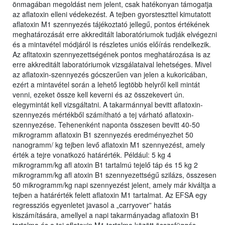
önmagában megoldást nem jelent, csak hatékonyan támogatja
az aflatoxin elleni védekezést. A tejben gyorsteszttel kimutatott
aflatoxin M1 szennyezés tájékoztató jellegű, pontos értékének
meghatározását erre akkreditált laboratóriumok tudják elvégezni
és a mintavétel módjáról is részletes uniós előírás rendelkezik.
Az afltatoxin szennyezettségének pontos meghatározása is az
erre akkreditált laboratóriumok vizsgálataival lehetséges. Mivel
az aflatoxin-szennyezés gócszerűen van jelen a kukoricában,
ezért a mintavétel során a lehető legtöbb helyről kell mintát
venni, ezeket össze kell keverni és az összekevert ún.
elegymintát kell vizsgáltatni. A takarmánnyal bevitt aflatoxin-
szennyezés mértékből számítható a tej várható aflatoxin-
szennyezése. Tehenenként naponta összesen bevitt 40-50
mikrogramm aflatoxin B1 szennyezés eredményezhet 50
nanogramm/ kg tejben levő aflatoxin M1 szennyezést, amely
érték a tejre vonatkozó határérték. Például: 5 kg 4
mikrogramm/kg afl atoxin B1 tartalmú tejelő táp és 15 kg 2
mikrogramm/kg afl atoxin B1 szennyezettségű szilázs, összesen
50 mikrogramm/kg napi szennyezést jelent, amely már kiváltja a
tejben a határérték felett aflatoxin M1 tartalmat. Az EFSA egy
regressziós egyenletet javasol a „carryover” hatás
kiszámítására, amellyel a napi takarmányadag aflatoxin B1