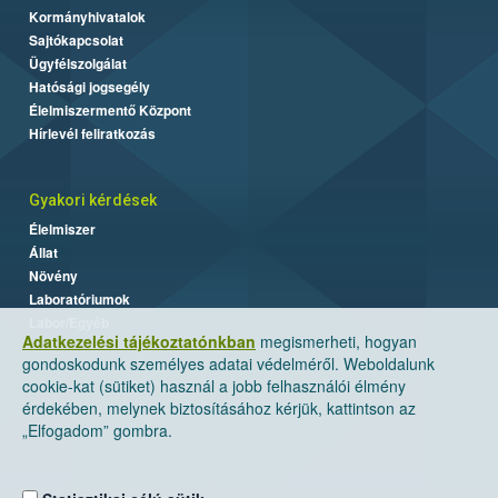
Kormányhivatalok
Sajtókapcsolat
Ügyfélszolgálat
Hatósági jogsegély
Élelmiszermentő Központ
Hírlevél feliratkozás
Gyakori kérdések
Élelmiszer
Állat
Növény
Laboratóriumok
Labor/Egyéb
Adatkezelési tájékoztatónkban
megismerheti, hogyan
gondoskodunk személyes adatai védelméről. Weboldalunk
cookie-kat (sütiket) használ a jobb felhasználói élmény
érdekében, melynek biztosításához kérjük, kattintson az
„Elfogadom” gombra.