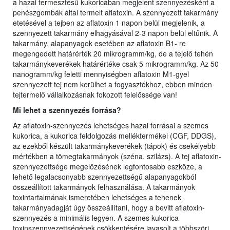
a hazai termesztésű kukoricában megjelent szennyezésként a
penészgombák által termelt aflatoxin. A szennyezett takarmány
etetésével a tejben az aflatoxin 1 napon belül megjelenik, a
szennyezett takarmány elhagyásával 2-3 napon belül eltűnik. A
takarmány, alapanyagok esetében az aflatoxin B1- re
megengedett határérték 20 mikrogramm/kg, de a tejelő tehén
takarmánykeverékek határértéke csak 5 mikrogramm/kg. Az 50
nanogramm/kg feletti mennyiségben aflatoxin M1-gyel
szennyezett tej nem kerülhet a fogyasztókhoz, ebben minden
tejtermelő vállalkozásnak fokozott felelőssége van!
Mi lehet a szennyezés forrása?
Az aflatoxin-szennyezés lehetséges hazai forrásai a szemes
kukorica, a kukorica feldolgozás melléktermékei (CGF, DDGS),
az ezekből készült takarmánykeverékek (tápok) és csekélyebb
mértékben a tömegtakarmányok (széna, szilázs). A tej aflatoxin-
szennyezettsége megelőzésének legfontosabb eszköze, a
lehető legalacsonyabb szennyezettségű alapanyagokból
összeállított takarmányok felhasználása. A takarmányok
toxintartalmának ismeretében lehetséges a tehenek
takarmányadagját úgy összeállítani, hogy a bevitt aflatoxin-
szennyezés a minimális legyen. A szemes kukorica
toxinszennyezettségének csökkentésére javasolt a többszöri,