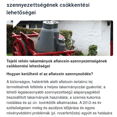
szennyezettségének csökkentési
lehetőségei
Tejelő tehén takarmányok aflatoxin-szennyezettségének
csökkentési lehetőségei
Hogyan kerülhető el az aflatoxin szennyeződés?
A biztonságos, határérték alatti aflatoxin-tartalmú tej
termelésének feltétele a helyes takarmányozási gyakorlat; a
lehető legalacsonyabb szennyezettségű alapanyagokból
összeállított takarmányok használata; a szemes kukorica
rostálása és az ún. toxinkötők alkalmazása. A 2012-es év
szélsőségesen meleg és aszályos időjárása és egyes
növényvédelmi problémák (pl. rovarfertőzés) együtt es hatására