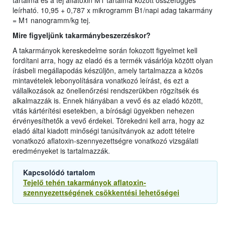
tartalma és a tej aflatoxin M1 tartalma között összefüggés
leírható. 10,95 + 0,787 x mikrogramm B1/napi adag takarmány
= M1 nanogramm/kg tej.
Mire figyeljünk takarmánybeszerzéskor?
A takarmányok kereskedelme során fokozott figyelmet kell
fordítani arra, hogy az eladó és a termék vásárlója között olyan
írásbeli megállapodás készüljön, amely tartalmazza a közös
mintavételek lebonyolítására vonatkozó leírást, és ezt a
vállalkozások az önellenőrzési rendszerükben rögzítsék és
alkalmazzák is. Ennek hiányában a vevő és az eladó között,
vitás kártérítési esetekben, a bírósági ügyekben nehezen
érvényesíthetők a vevő érdekei. Törekedni kell arra, hogy az
eladó által kiadott minőségi tanúsítványok az adott tételre
vonatkozó aflatoxin-szennyezettségre vonatkozó vizsgálati
eredményeket is tartalmazzák.
Kapcsolódó tartalom
Tejelő tehén takarmányok aflatoxin-
szennyezettségének csökkentési lehetőségei