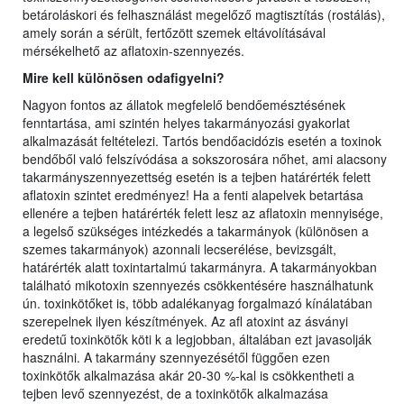
betároláskori és felhasználást megelőző magtisztítás (rostálás),
amely során a sérült, fertőzött szemek eltávolításával
mérsékelhető az aflatoxin-szennyezés.
Mire kell különösen odafigyelni?
Nagyon fontos az állatok megfelelő bendőemésztésének
fenntartása, ami szintén helyes takarmányozási gyakorlat
alkalmazását feltételezi. Tartós bendőacidózis esetén a toxinok
bendőből való felszívódása a sokszorosára nőhet, ami alacsony
takarmányszennyezettség esetén is a tejben határérték felett
aflatoxin szintet eredményez! Ha a fenti alapelvek betartása
ellenére a tejben határérték felett lesz az aflatoxin mennyisége,
a legelső szükséges intézkedés a takarmányok (különösen a
szemes takarmányok) azonnali lecserélése, bevizsgált,
határérték alatt toxintartalmú takarmányra. A takarmányokban
található mikotoxin szennyezés csökkentésére használhatunk
ún. toxinkötőket is, több adalékanyag forgalmazó kínálatában
szerepelnek ilyen készítmények. Az afl atoxint az ásványi
eredetű toxinkötők köti k a legjobban, általában ezt javasolják
használni. A takarmány szennyezésétől függően ezen
toxinkötők alkalmazása akár 20-30 %-kal is csökkentheti a
tejben levő szennyezést, de a toxinkötők alkalmazása