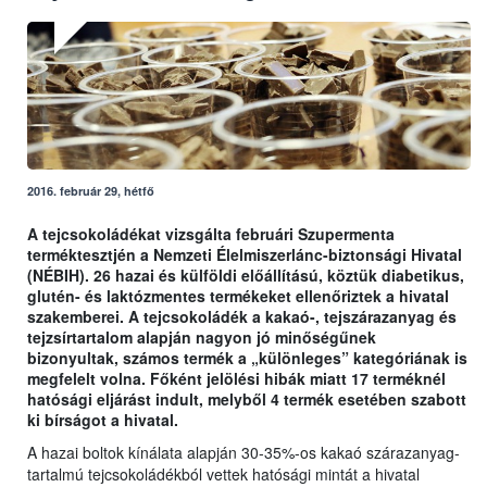
2016. február 29, hétfő
A tejcsokoládékat vizsgálta februári Szupermenta
terméktesztjén a Nemzeti Élelmiszerlánc-biztonsági Hivatal
(NÉBIH). 26 hazai és külföldi előállítású, köztük diabetikus,
glutén- és laktózmentes termékeket ellenőriztek a hivatal
szakemberei. A tejcsokoládék a kakaó-, tejszárazanyag és
tejzsírtartalom alapján nagyon jó minőségűnek
bizonyultak, számos termék a „különleges” kategóriának is
megfelelt volna. Főként jelölési hibák miatt 17 terméknél
hatósági eljárást indult, melyből 4 termék esetében szabott
ki bírságot a hivatal.
A hazai boltok kínálata alapján 30-35%-os kakaó szárazanyag-
tartalmú tejcsokoládékból vettek hatósági mintát a hivatal