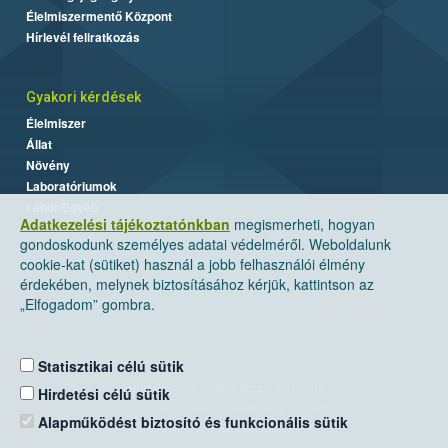
Élelmiszermentő Központ
Hírlevél feliratkozás
Gyakori kérdések
Élelmiszer
Állat
Növény
Laboratóriumok
Labor/Egyéb
Adatkezelési tájékoztatónkban
megismerheti, hogyan
gondoskodunk személyes adatai védelméről. Weboldalunk
cookie-kat (sütiket) használ a jobb felhasználói élmény
érdekében, melynek biztosításához kérjük, kattintson az
„Elfogadom” gombra.
Statisztikai célú sütik
Nemzeti Élelmiszerlánc-biztonsági Hivatal
Hirdetési célú sütik
Cím: 1024 Budapest, Keleti Károly utca. 24.
Alapműködést biztosító és funkcionális sütik
Levelezési cím: 1525 Budapest. Pf. 30.