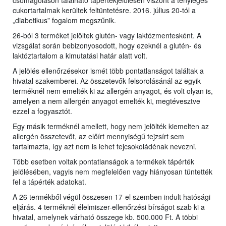
csomagoláson található tápértékjelölésen viszont a tényleges
cukortartalmak kerültek feltüntetésre. 2016. július 20-tól a
„diabetikus” fogalom megszűnik.
26-ból 3 terméket jelöltek glutén- vagy laktózmentesként. A
vizsgálat során bebizonyosodott, hogy ezeknél a glutén- és
laktóztartalom a kimutatási határ alatt volt.
A jelölés ellenőrzésekor ismét több pontatlanságot találtak a
hivatal szakemberei. Az összetevők felsorolásánál az egyik
terméknél nem emelték ki az allergén anyagot, és volt olyan is,
amelyen a nem allergén anyagot emelték ki, megtévesztve
ezzel a fogyasztót.
Egy másik terméknél amellett, hogy nem jelölték kiemelten az
allergén összetevőt, az előírt mennyiségű tejzsírt sem
tartalmazta, így azt nem is lehet tejcsokoládénak nevezni.
Több esetben voltak pontatlanságok a termékek tápérték
jelölésében, vagyis nem megfelelően vagy hiányosan tüntették
fel a tápérték adatokat.
A 26 termékből végül összesen 17-el szemben indult hatósági
eljárás. 4 terméknél élelmiszer-ellenőrzési bírságot szab ki a
hivatal, amelynek várható összege kb. 500.000 Ft. A többi