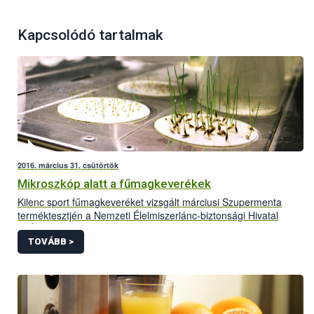
Kapcsolódó tartalmak
2016. március 31, csütörtök
Mikroszkóp alatt a fűmagkeverékek
Kilenc sport fűmagkeveréket vizsgált márciusi Szupermenta
terméktesztjén a Nemzeti Élelmiszerlánc-biztonsági Hivatal
(NÉBIH). Az alapos laboratóriumi vizsgálatok ezúttal sem
maradtak el, a rangsort pedig a valós ár-érték arány alapján
TOVÁBB >
állították fel a szakemberek. A helyzet „nem túl rózsás”, a kilenc
termékből ötöt ki kellett vonni a forgalomból különböző
problémák miatt.