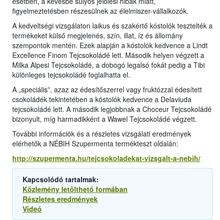
esetben, a kevésbé súlyos jelölési hibák miatt,
figyelmeztetésben részesülnek az élelmiszer-vállalkozók.
A kedveltségi vizsgálaton laikus és szakértő kóstolók tesztelték a
termékeket külső megjelenés, szín, illat, íz és állomány
szempontok mentén. Ezek alapján a kóstolók kedvence a Lindt
Excellence Finom Tejcsokoládé lett. Második helyen végzett a
Milka Alpesi Tejcsokoládé, a dobogó legalsó fokát pedig a Tibi
különleges tejcsokoládé foglalhatta el.
A „speciális”, azaz az édesítőszerrel vagy fruktózzal édesített
csokoládék tekintetében a kóstolók kedvence a Delaviuda
tejcsokoládé lett. A második legjobbnak a Choceur Tejcsokoládé
bizonyult, míg harmadikként a Wawel Tejcsokoládé végzett.
További információk és a részletes vizsgálati eredmények
elérhetők a NÉBIH Szupermenta termékteszt oldalán:
http://szupermenta.hu/tejcsokoladekat-vizsgalt-a-nebih/
Kapcsolódó tartalmak:
Közlemény letölthető formában
Részletes eredmények
Videó