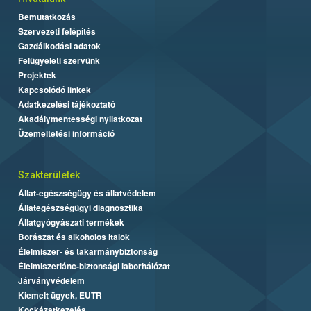
Bemutatkozás
Szervezeti felépítés
Gazdálkodási adatok
Felügyeleti szervünk
Projektek
Kapcsolódó linkek
Adatkezelési tájékoztató
Akadálymentességi nyilatkozat
Üzemeltetési információ
Szakterületek
Állat-egészségügy és állatvédelem
Állategészségügyi diagnosztika
Állatgyógyászati termékek
Borászat és alkoholos italok
Élelmiszer- és takarmánybiztonság
Élelmiszerlánc-biztonsági laborhálózat
Járványvédelem
Kiemelt ügyek, EUTR
Kockázatkezelés