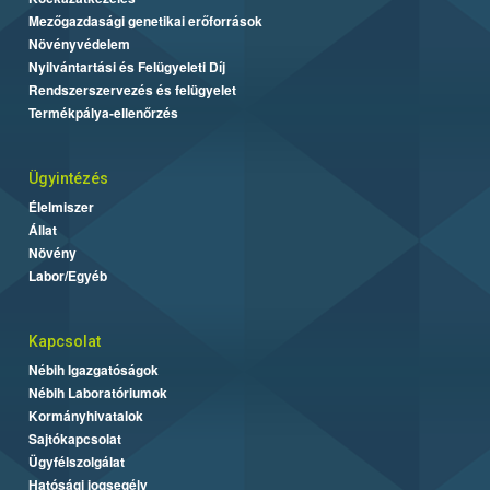
Mezőgazdasági genetikai erőforrások
Növényvédelem
Nyilvántartási és Felügyeleti Díj
Rendszerszervezés és felügyelet
Termékpálya-ellenőrzés
Ügyintézés
Élelmiszer
Állat
Növény
Labor/Egyéb
Kapcsolat
Nébih Igazgatóságok
Nébih Laboratóriumok
Kormányhivatalok
Sajtókapcsolat
Ügyfélszolgálat
Hatósági jogsegély