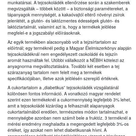
munkatársai. A tejcsokoládék ellenőrzése során a szakemberek
megvizsgálták – többek között – a biztonsági paramétereket, a
tápanyagok mennyiségét, a kakaóvajtól eltérő növényi zsírok
jelenlétét, a glutén- és laktózmentes édességek glutén- és
laktóztartalmát, valamint azt is, hogy a termékek jelölése
megfelel-e a jogszabályi előírásoknak.
Az egyik termékben alacsonyabb volt a tejzsírtartalom az
előírtnál; egy terméknél pedig a Magyar Élelmiszerkönyv alapján
tejcsokoládéknál nem engedélyezett csokoládé és tejszín
aromát használtak fel. Utóbbi vállalkozót a NÉBIH kötelezi az
anyagnorma megváltoztatására. További két esetben a tej
szárazanyag tartalom nem felelt meg a termékek
specifikációjában, illetve azok jelölésén szereplő értéknek.
A cukortartalom a „diabetikus” tejcsokoládék vizsgálatánál
különösen fontos információ. A vonatkozó magyar rendelet
szerint ezen termékeknél a cukormennyiség legfeljebb 3% lehet,
amit a tejcsokoládé kizárólag a felhasznált alapanyagok
cukortartalmából eredően, természetes módon tartalmazhat, e
mennyiségbe azonban nem számít bele a fruktóz. 3 terméknél a
mérési eredmény meghaladta a megengedett legfeljebb 3%-os
értéket, így azokat nem lehet diabetikusnak hívni. A