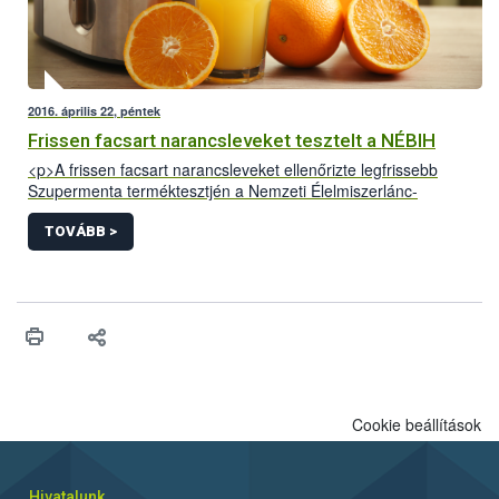
2016. április 22, péntek
Frissen facsart narancsleveket tesztelt a NÉBIH
<p>A frissen facsart narancsleveket ellenőrizte legfrissebb
Szupermenta terméktesztjén a Nemzeti Élelmiszerlánc-
biztonsági Hivatal (NÉBIH). A hatóság munkatársai tíz
vendéglátóhelyen vizsgálták a termékek előállítását és
TOVÁBB >
forgalmazását, az alapanyagok minőségét és nyomon
követhetőségét. A 160 levett mintából mintegy 3800 paramétert
– többek között C-vitamin és cukortartalmat – mértek meg a
szakemberek.</p>
Cookie beállítások
Hivatalunk