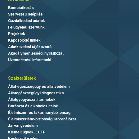
Bemutatkozás
Szervezeti felépítés
Gazdálkodási adatok
Felügyeleti szervünk
Projektek
Kapcsolódó linkek
Adatkezelési tájékoztató
Akadálymentességi nyilatkozat
Üzemeltetési információ
Szakterületek
Állat-egészségügy és állatvédelem
Állategészségügyi diagnosztika
Állatgyógyászati termékek
Borászat és alkoholos italok
Élelmiszer- és takarmánybiztonság
Élelmiszerlánc-biztonsági laborhálózat
Járványvédelem
Kiemelt ügyek, EUTR
Kockázatkezelés