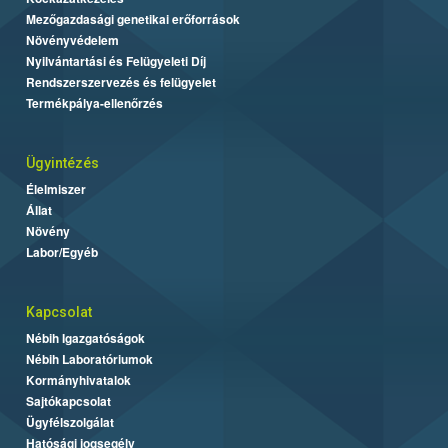
Mezőgazdasági genetikai erőforrások
Növényvédelem
Nyilvántartási és Felügyeleti Díj
Rendszerszervezés és felügyelet
Termékpálya-ellenőrzés
Ügyintézés
Élelmiszer
Állat
Növény
Labor/Egyéb
Kapcsolat
Nébih Igazgatóságok
Nébih Laboratóriumok
Kormányhivatalok
Sajtókapcsolat
Ügyfélszolgálat
Hatósági jogsegély