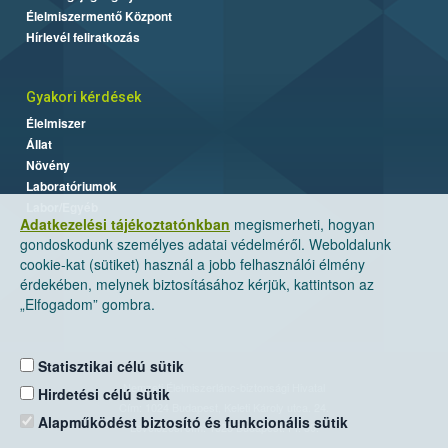
Élelmiszermentő Központ
Hírlevél feliratkozás
Gyakori kérdések
Élelmiszer
Állat
Növény
Laboratóriumok
Labor/Egyéb
Adatkezelési tájékoztatónkban
megismerheti, hogyan
gondoskodunk személyes adatai védelméről. Weboldalunk
cookie-kat (sütiket) használ a jobb felhasználói élmény
érdekében, melynek biztosításához kérjük, kattintson az
„Elfogadom” gombra.
Statisztikai célú sütik
Nemzeti Élelmiszerlánc-biztonsági Hivatal
Hirdetési célú sütik
Cím: 1024 Budapest, Keleti Károly utca. 24.
Alapműködést biztosító és funkcionális sütik
Levelezési cím: 1525 Budapest. Pf. 30.