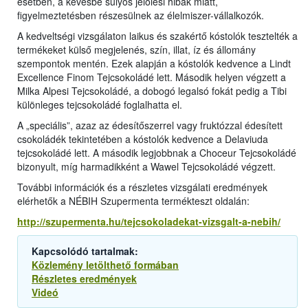
esetben, a kevésbé súlyos jelölési hibák miatt,
figyelmeztetésben részesülnek az élelmiszer-vállalkozók.
A kedveltségi vizsgálaton laikus és szakértő kóstolók tesztelték a
termékeket külső megjelenés, szín, illat, íz és állomány
szempontok mentén. Ezek alapján a kóstolók kedvence a Lindt
Excellence Finom Tejcsokoládé lett. Második helyen végzett a
Milka Alpesi Tejcsokoládé, a dobogó legalsó fokát pedig a Tibi
különleges tejcsokoládé foglalhatta el.
A „speciális”, azaz az édesítőszerrel vagy fruktózzal édesített
csokoládék tekintetében a kóstolók kedvence a Delaviuda
tejcsokoládé lett. A második legjobbnak a Choceur Tejcsokoládé
bizonyult, míg harmadikként a Wawel Tejcsokoládé végzett.
További információk és a részletes vizsgálati eredmények
elérhetők a NÉBIH Szupermenta termékteszt oldalán:
http://szupermenta.hu/tejcsokoladekat-vizsgalt-a-nebih/
Kapcsolódó tartalmak:
Közlemény letölthető formában
Részletes eredmények
Videó