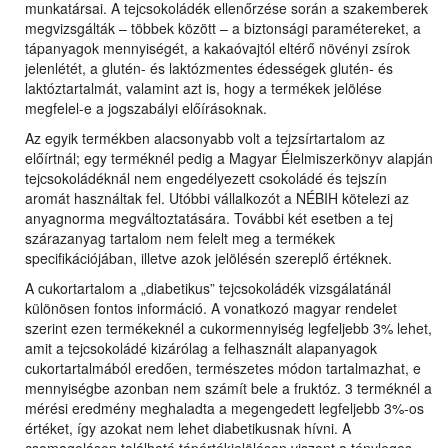
munkatársai. A tejcsokoládék ellenőrzése során a szakemberek
megvizsgálták – többek között – a biztonsági paramétereket, a
tápanyagok mennyiségét, a kakaóvajtól eltérő növényi zsírok
jelenlétét, a glutén- és laktózmentes édességek glutén- és
laktóztartalmát, valamint azt is, hogy a termékek jelölése
megfelel-e a jogszabályi előírásoknak.
Az egyik termékben alacsonyabb volt a tejzsírtartalom az
előírtnál; egy terméknél pedig a Magyar Élelmiszerkönyv alapján
tejcsokoládéknál nem engedélyezett csokoládé és tejszín
aromát használtak fel. Utóbbi vállalkozót a NÉBIH kötelezi az
anyagnorma megváltoztatására. További két esetben a tej
szárazanyag tartalom nem felelt meg a termékek
specifikációjában, illetve azok jelölésén szereplő értéknek.
A cukortartalom a „diabetikus” tejcsokoládék vizsgálatánál
különösen fontos információ. A vonatkozó magyar rendelet
szerint ezen termékeknél a cukormennyiség legfeljebb 3% lehet,
amit a tejcsokoládé kizárólag a felhasznált alapanyagok
cukortartalmából eredően, természetes módon tartalmazhat, e
mennyiségbe azonban nem számít bele a fruktóz. 3 terméknél a
mérési eredmény meghaladta a megengedett legfeljebb 3%-os
értéket, így azokat nem lehet diabetikusnak hívni. A