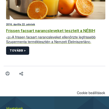
2016. április 22, péntek
Frissen facsart narancsleveket tesztelt a NÉBIH
<p>A frissen facsart narancsleveket ellenőrizte legfrissebb
Szupermenta terméktesztjén a Nemzeti Élelmiszerlánc-
biztonsági Hivatal (NÉBIH). A hatóság munkatársai tíz
vendéglátóhelyen vizsgálták a termékek előállítását és
TOVÁBB >
forgalmazását, az alapanyagok minőségét és nyomon
követhetőségét. A 160 levett mintából mintegy 3800 paramétert
– többek között C-vitamin és cukortartalmat – mértek meg a
szakemberek.</p>
Cookie beállítások
Hivatalunk