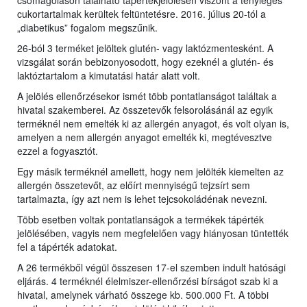
csomagoláson található tápértékjelölésen viszont a tényleges
cukortartalmak kerültek feltüntetésre. 2016. július 20-tól a
„diabetikus” fogalom megszűnik.
26-ból 3 terméket jelöltek glutén- vagy laktózmentesként. A
vizsgálat során bebizonyosodott, hogy ezeknél a glutén- és
laktóztartalom a kimutatási határ alatt volt.
A jelölés ellenőrzésekor ismét több pontatlanságot találtak a
hivatal szakemberei. Az összetevők felsorolásánál az egyik
terméknél nem emelték ki az allergén anyagot, és volt olyan is,
amelyen a nem allergén anyagot emelték ki, megtévesztve
ezzel a fogyasztót.
Egy másik terméknél amellett, hogy nem jelölték kiemelten az
allergén összetevőt, az előírt mennyiségű tejzsírt sem
tartalmazta, így azt nem is lehet tejcsokoládénak nevezni.
Több esetben voltak pontatlanságok a termékek tápérték
jelölésében, vagyis nem megfelelően vagy hiányosan tüntették
fel a tápérték adatokat.
A 26 termékből végül összesen 17-el szemben indult hatósági
eljárás. 4 terméknél élelmiszer-ellenőrzési bírságot szab ki a
hivatal, amelynek várható összege kb. 500.000 Ft. A többi