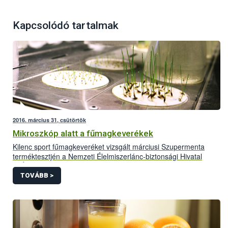
Kapcsolódó tartalmak
2016. március 31, csütörtök
Mikroszkóp alatt a fűmagkeverékek
Kilenc sport fűmagkeveréket vizsgált márciusi Szupermenta
terméktesztjén a Nemzeti Élelmiszerlánc-biztonsági Hivatal
(NÉBIH). Az alapos laboratóriumi vizsgálatok ezúttal sem
maradtak el, a rangsort pedig a valós ár-érték arány alapján
TOVÁBB >
állították fel a szakemberek. A helyzet „nem túl rózsás”, a kilenc
termékből ötöt ki kellett vonni a forgalomból különböző
problémák miatt.