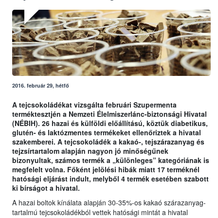
2016. február 29, hétfő
A tejcsokoládékat vizsgálta februári Szupermenta
terméktesztjén a Nemzeti Élelmiszerlánc-biztonsági Hivatal
(NÉBIH). 26 hazai és külföldi előállítású, köztük diabetikus,
glutén- és laktózmentes termékeket ellenőriztek a hivatal
szakemberei. A tejcsokoládék a kakaó-, tejszárazanyag és
tejzsírtartalom alapján nagyon jó minőségűnek
bizonyultak, számos termék a „különleges” kategóriának is
megfelelt volna. Főként jelölési hibák miatt 17 terméknél
hatósági eljárást indult, melyből 4 termék esetében szabott
ki bírságot a hivatal.
A hazai boltok kínálata alapján 30-35%-os kakaó szárazanyag-
tartalmú tejcsokoládékból vettek hatósági mintát a hivatal