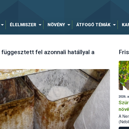
ÉLELMISZER
NÖVÉNY
ÁTFOGÓ TÉMÁK
KA
függesztett fel azonnali hatállyal a
Fris
2026. 
Szür
növé
szől
A Nem
(Nébi
Klart