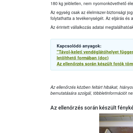
180 kg jelöletlen, nem nyomonkövethető élel
Az egység csak az élelmiszer-biztonsági jog
folytathatta a tevékenységét. Az eljárás és
Az érintett vállalkozás adatai megtalálhatóa
Kapcsolódó anyagok:
"Távol-keleti vendéglátóhelyet függes
letölthető formában (doc)
Az ellenőrzés során készült fotók tömö
Az ellenőrzés közben feltárt hibákat, hiányo
bemutatására szolgál, többletinformációt ne
Az ellenőrzés során készült fényk