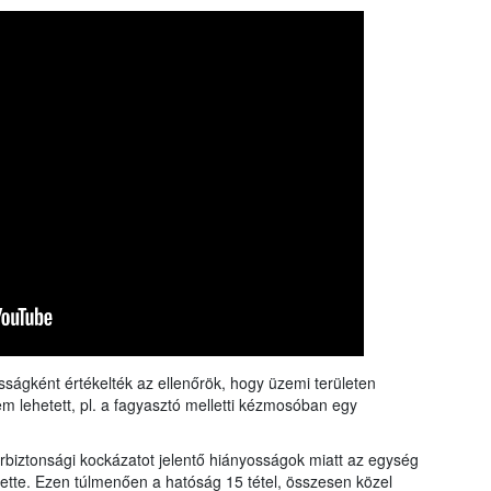
sságként értékelték az ellenőrök, hogy üzemi területen
m lehetett, pl. a fagyasztó melletti kézmosóban egy
zerbiztonsági kockázatot jelentő hiányosságok miatt az egység
tette. Ezen túlmenően a hatóság 15 tétel, összesen közel