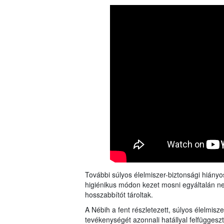
További súlyos élelmiszer-biztonsági hiányo
higiénikus módon kezet mosni egyáltalán ne
hosszabbítót tároltak.
A Nébih a fent részletezett, súlyos élelmis
tevékenységét azonnali hatállyal felfüggesz