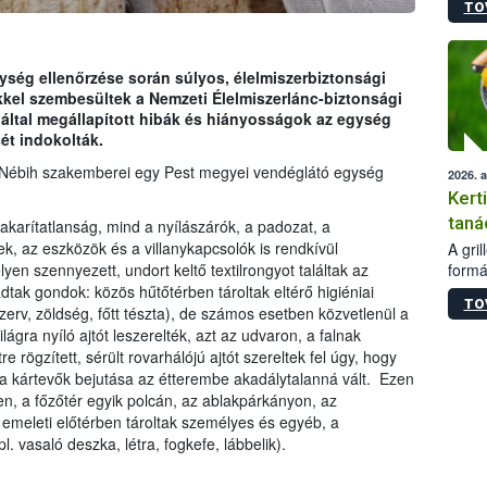
TO
módos
egész
felha
célja
ység ellenőrzése során súlyos, élelmiszerbiztonsági
lehet
kkel szembesültek a Nemzeti Élelmiszerlánc-biztonsági
Az Or
 által megállapított hibák és hiányosságok az egység
felha
ét indokolták.
terme
 a Nébih szakemberei egy Pest megyei vendéglátó egység
2026. 
Kert
taná
takarítatlanság, mind a nyílászárók, a padozat, a
, az eszközök és a villanykapcsolók is rendkívül
A gri
formá
lyen szennyezett, undort keltő textilrongyot találtak az
romlá
adtak gondok: közös hűtőtérben tároltak eltérő higiéniai
TO
szapo
nzerv, zöldség, főtt tészta), de számos esetben közvetlenül a
sütög
lágra nyíló ajtót leszerelték, azt az udvaron, a falnak
techni
 rögzített, sérült rovarhálójú ajtót szereltek fel úgy, hogy
alapa
en a kártevők bejutása az étterembe akadálytalanná vált. Ezen
higié
, a főzőtér egyik polcán, az ablakpárkányon, az
hőkez
 emeleti előtérben tároltak személyes és egyéb, a
tárol
 vasaló deszka, létra, fogkefe, lábbelik).
Hivat
a biz