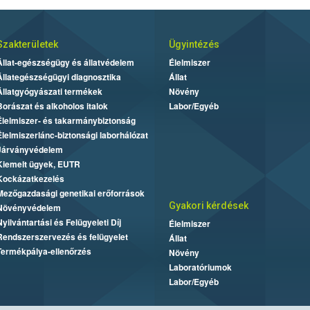
Szakterületek
Ügyintézés
Állat-egészségügy és állatvédelem
Élelmiszer
Állategészségügyi diagnosztika
Állat
Állatgyógyászati termékek
Növény
Borászat és alkoholos italok
Labor/Egyéb
Élelmiszer- és takarmánybiztonság
Élelmiszerlánc-biztonsági laborhálózat
Járványvédelem
Kiemelt ügyek, EUTR
Kockázatkezelés
Mezőgazdasági genetikai erőforrások
Gyakori kérdések
Növényvédelem
Nyilvántartási és Felügyeleti Díj
Élelmiszer
Rendszerszervezés és felügyelet
Állat
Termékpálya-ellenőrzés
Növény
Laboratóriumok
Labor/Egyéb