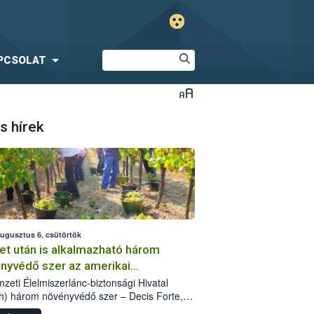
PCSOLAT
s hírek
augusztus 6, csütörtök
et után is alkalmazható három
nyvédő szer az amerikai
őkabóca ellen
zeti Élelmiszerlánc-biztonsági Hivatal
h) három növényvédő szer – Decis Forte,
an 24 EW, Oroganic – engedélyokiratát