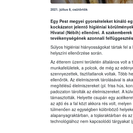
2021. július 8, csütörtök
Egy Pest megyei gyorsételeket kínáló eg
kockázatot jelentő higiéniai körülménye
Hivatal (Nébih) ellenőrei. A szakemberek
tevékenységének azonnali felfüggesztés
Súlyos higiéniai hiányosságokat tártak fel
helyszíni ellenőrzése során.
Az étterem üzemi területén általános volt a 
munkafelületek, a polcok, de még az edények
szennyezettek, tisztítatlanok voltak. Több he
ellenőrök. Az élelmiszerek tárolásával is ak
megítélésű élelmiszereket (pl. friss hús, ko
padozaton tárolták az élelmiszereket. A külvi
támasztották. Helyette csupán egy acélkeretre
az ajtó és a fal közt akkora rés volt, mely
túlmenően az egységben különböző helyeken
alapanyagraktárban, a tojásraktárban és az
technológiához nem kapcsolódó tárgyakat (pl.