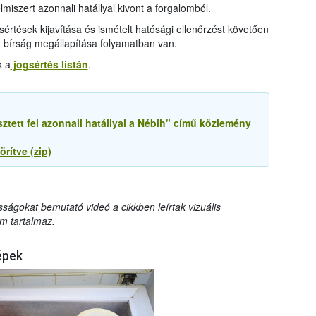
miszert azonnali hatállyal kivont a forgalomból.
sértések kijavítása és ismételt hatósági ellenőrzést követően
 a bírság megállapítása folyamatban van.
k a
jogsértés listán
.
ztett fel azonnali hatállyal a Nébih" című közlemény
rítve (zip)
sságokat bemutató videó a cikkben leírtak vizuális
m tartalmaz.
épek