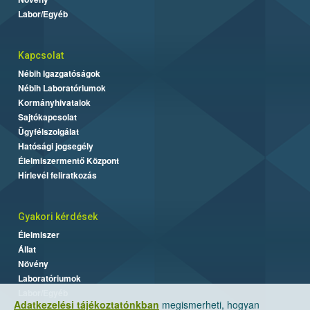
Labor/Egyéb
Kapcsolat
Nébih Igazgatóságok
Nébih Laboratóriumok
Kormányhivatalok
Sajtókapcsolat
Ügyfélszolgálat
Hatósági jogsegély
Élelmiszermentő Központ
Hírlevél feliratkozás
Gyakori kérdések
Élelmiszer
Állat
Növény
Laboratóriumok
Labor/Egyéb
Adatkezelési tájékoztatónkban
megismerheti, hogyan