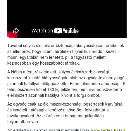
További súlyos élelmiszer-biztonsági hiányosságként értékelték
az ellenőrök, hogy üzemi területen higiénikus módon kezet
mosni egyáltalán nem lehetett, pl. a fagyasztó melletti
kézmosóban egy hosszabbítót tároltak.
A Nébih a fent részletezett, súlyos élelmiszerbiztonsági
kockázatot jelentő hiányosságok miatt az egység tevékenységét
azonnali hatállyal felfüggesztette. Ezen túlmenően a hatóság 15
tétel, összesen közel 180 kg jelöletlen, nem nyomonkövethető
élelmiszert azonnali hatállyal kivont a forgalomból.
Az egység csak az élelmiszer-biztonsági jogsértések kijavítása
és ismételt hatósági ellenőrzést követően folytathatta a
tevékenységét. Az eljárás és a bírság megállapítása
folyamatban van.
Az érintett vállalkozás adatai megtalálhatóak a
jogsértés listán
.