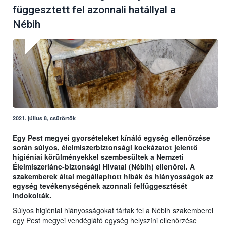
függesztett fel azonnali hatállyal a
Nébih
2021. július 8, csütörtök
Egy Pest megyei gyorsételeket kínáló egység ellenőrzése
során súlyos, élelmiszerbiztonsági kockázatot jelentő
higiéniai körülményekkel szembesültek a Nemzeti
Élelmiszerlánc-biztonsági Hivatal (Nébih) ellenőrei. A
szakemberek által megállapított hibák és hiányosságok az
egység tevékenységének azonnali felfüggesztését
indokolták.
Súlyos higiéniai hiányosságokat tártak fel a Nébih szakemberei
egy Pest megyei vendéglátó egység helyszíni ellenőrzése