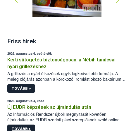
Friss hírek
2026. augusztus 6, csütörtök
Kerti sütögetés biztonságosan: a Nébih tanácsai
nyári grillezéshez
A grillezés a nyári étkezések egyik legkedveltebb formája. A
meleg időjárás azonban a kórokozó, romlást okozó baktériumok
gyorsabb szaporodásának is kedvez. A szabadtéri sütögetés
TOVÁBB >
ezért nem csupán a megfelelő sütési technikáról szól: legalább
ilyen fontos az alapanyagok biztonságos kezelése, az alapvető
higiéniai szabályok betartása, a megfelelő hőkezelés, valamint a
2026. augusztus 4, kedd
maradékok szakszerű tárolása. A Nemzeti Élelmiszerlánc-
Új EUDR képzések az újraindulás után
biztonsági Hivatal (Nébih) Oktatási Programja összegyűjtötte a
Az Információs Rendszer újbóli megnyitását követően
biztonságos grillezés legfontosabb tudnivalóit.
újraindultak az EUDR szerinti piaci szereplőknek szóló online
képzések.
TOVÁBB >