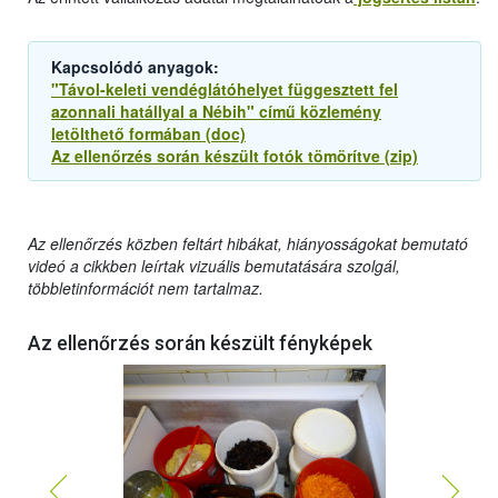
Kapcsolódó anyagok:
"Távol-keleti vendéglátóhelyet függesztett fel
azonnali hatállyal a Nébih" című közlemény
letölthető formában (doc)
Az ellenőrzés során készült fotók tömörítve (zip)
Az ellenőrzés közben feltárt hibákat, hiányosságokat bemutató
videó a cikkben leírtak vizuális bemutatására szolgál,
többletinformációt nem tartalmaz.
Az ellenőrzés során készült fényképek