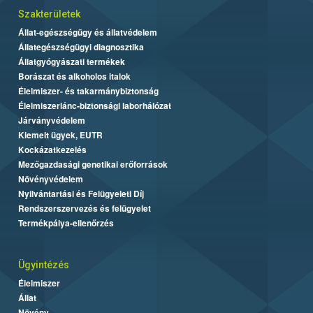
Szakterületek
Állat-egészségügy és állatvédelem
Állategészségügyi diagnosztika
Állatgyógyászati termékek
Borászat és alkoholos italok
Élelmiszer- és takarmánybiztonság
Élelmiszerlánc-biztonsági laborhálózat
Járványvédelem
Kiemelt ügyek, EUTR
Kockázatkezelés
Mezőgazdasági genetikai erőforrások
Növényvédelem
Nyilvántartási és Felügyeleti Díj
Rendszerszervezés és felügyelet
Termékpálya-ellenőrzés
Ügyintézés
Élelmiszer
Állat
Növény