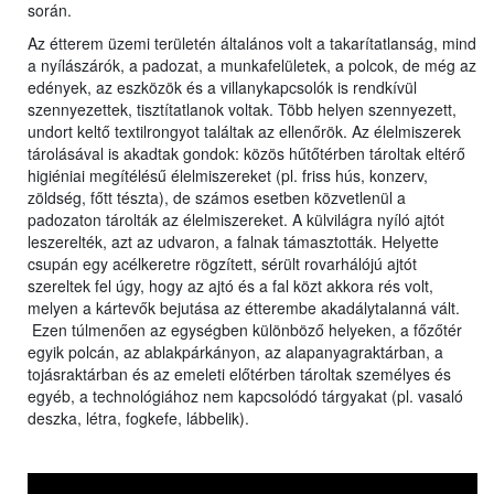
során.
Az étterem üzemi területén általános volt a takarítatlanság, mind
a nyílászárók, a padozat, a munkafelületek, a polcok, de még az
edények, az eszközök és a villanykapcsolók is rendkívül
szennyezettek, tisztítatlanok voltak. Több helyen szennyezett,
undort keltő textilrongyot találtak az ellenőrök. Az élelmiszerek
tárolásával is akadtak gondok: közös hűtőtérben tároltak eltérő
higiéniai megítélésű élelmiszereket (pl. friss hús, konzerv,
zöldség, főtt tészta), de számos esetben közvetlenül a
padozaton tárolták az élelmiszereket. A külvilágra nyíló ajtót
leszerelték, azt az udvaron, a falnak támasztották. Helyette
csupán egy acélkeretre rögzített, sérült rovarhálójú ajtót
szereltek fel úgy, hogy az ajtó és a fal közt akkora rés volt,
melyen a kártevők bejutása az étterembe akadálytalanná vált.
Ezen túlmenően az egységben különböző helyeken, a főzőtér
egyik polcán, az ablakpárkányon, az alapanyagraktárban, a
tojásraktárban és az emeleti előtérben tároltak személyes és
egyéb, a technológiához nem kapcsolódó tárgyakat (pl. vasaló
deszka, létra, fogkefe, lábbelik).