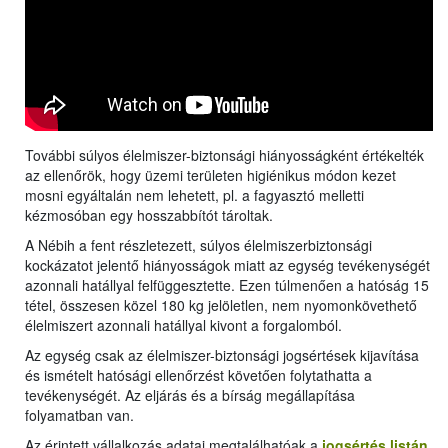
További súlyos élelmiszer-biztonsági hiányosságként értékelték
az ellenőrök, hogy üzemi területen higiénikus módon kezet
mosni egyáltalán nem lehetett, pl. a fagyasztó melletti
kézmosóban egy hosszabbítót tároltak.
A Nébih a fent részletezett, súlyos élelmiszerbiztonsági
kockázatot jelentő hiányosságok miatt az egység tevékenységét
azonnali hatállyal felfüggesztette. Ezen túlmenően a hatóság 15
tétel, összesen közel 180 kg jelöletlen, nem nyomonkövethető
élelmiszert azonnali hatállyal kivont a forgalomból.
Az egység csak az élelmiszer-biztonsági jogsértések kijavítása
és ismételt hatósági ellenőrzést követően folytathatta a
tevékenységét. Az eljárás és a bírság megállapítása
folyamatban van.
Az érintett vállalkozás adatai megtalálhatóak a
jogsértés listán
.