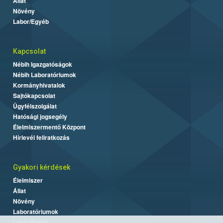
Állat
Növény
Labor/Egyéb
Kapcsolat
Nébih Igazgatóságok
Nébih Laboratóriumok
Kormányhivatalok
Sajtókapcsolat
Ügyfélszolgálat
Hatósági jogsegély
Élelmiszermentő Központ
Hírlevél feliratkozás
Gyakori kérdések
Élelmiszer
Állat
Növény
Laboratóriumok
Labor/Egyéb