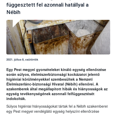
függesztett fel azonnali hatállyal a
Nébih
2021. július 8, csütörtök
Egy Pest megyei gyorsételeket kínáló egység ellenőrzése
során súlyos, élelmiszerbiztonsági kockázatot jelentő
higiéniai körülményekkel szembesültek a Nemzeti
Élelmiszerlánc-biztonsági Hivatal (Nébih) ellenőrei. A
szakemberek által megállapított hibák és hiányosságok az
egység tevékenységének azonnali felfüggesztését
indokolták.
Súlyos higiéniai hiányosságokat tártak fel a Nébih szakemberei
egy Pest megyei vendéglátó egység helyszíni ellenőrzése