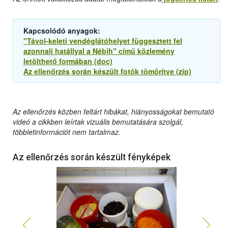
Kapcsolódó anyagok:
"Távol-keleti vendéglátóhelyet függesztett fel
azonnali hatállyal a Nébih" című közlemény
letölthető formában (doc)
Az ellenőrzés során készült fotók tömörítve (zip)
Az ellenőrzés közben feltárt hibákat, hiányosságokat bemutató
videó a cikkben leírtak vizuális bemutatására szolgál,
többletinformációt nem tartalmaz.
Az ellenőrzés során készült fényképek