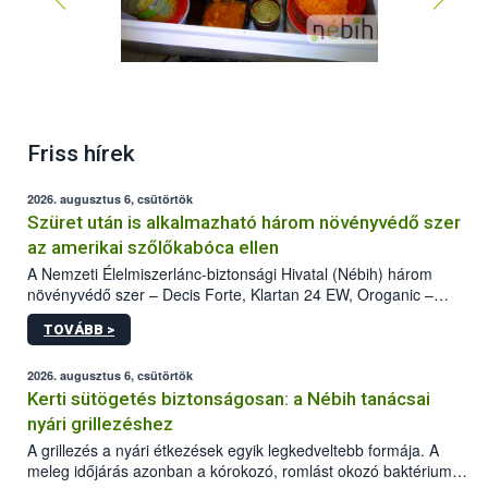
Friss hírek
2026. augusztus 6, csütörtök
Szüret után is alkalmazható három növényvédő szer
az amerikai szőlőkabóca ellen
A Nemzeti Élelmiszerlánc-biztonsági Hivatal (Nébih) három
növényvédő szer – Decis Forte, Klartan 24 EW, Oroganic –
engedélyokiratát módosította, így azok a szüretet követően,
TOVÁBB >
egészen a vesszőérettség (BBCH 91) stádiumáig
felhasználhatóak a szőlőben. A kiterjesztések célja, hogy a korai
érésű szőlőkben is legyen lehetőség a károsító elleni további
2026. augusztus 6, csütörtök
védekezésre. Az Oroganic készítmény kis kiszerelésben kiskerti
Kerti sütögetés biztonságosan: a Nébih tanácsai
felhasználók számára is elérhető és ökológiai termesztésben is
nyári grillezéshez
engedélyezett.
A grillezés a nyári étkezések egyik legkedveltebb formája. A
meleg időjárás azonban a kórokozó, romlást okozó baktériumok