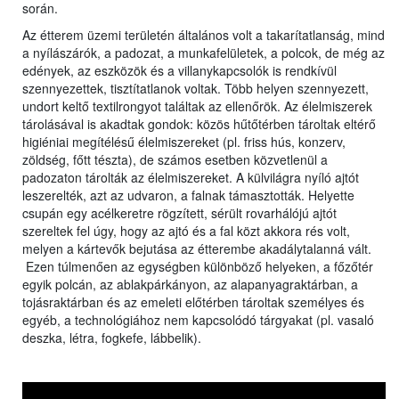
során.
Az étterem üzemi területén általános volt a takarítatlanság, mind
a nyílászárók, a padozat, a munkafelületek, a polcok, de még az
edények, az eszközök és a villanykapcsolók is rendkívül
szennyezettek, tisztítatlanok voltak. Több helyen szennyezett,
undort keltő textilrongyot találtak az ellenőrök. Az élelmiszerek
tárolásával is akadtak gondok: közös hűtőtérben tároltak eltérő
higiéniai megítélésű élelmiszereket (pl. friss hús, konzerv,
zöldség, főtt tészta), de számos esetben közvetlenül a
padozaton tárolták az élelmiszereket. A külvilágra nyíló ajtót
leszerelték, azt az udvaron, a falnak támasztották. Helyette
csupán egy acélkeretre rögzített, sérült rovarhálójú ajtót
szereltek fel úgy, hogy az ajtó és a fal közt akkora rés volt,
melyen a kártevők bejutása az étterembe akadálytalanná vált.
Ezen túlmenően az egységben különböző helyeken, a főzőtér
egyik polcán, az ablakpárkányon, az alapanyagraktárban, a
tojásraktárban és az emeleti előtérben tároltak személyes és
egyéb, a technológiához nem kapcsolódó tárgyakat (pl. vasaló
deszka, létra, fogkefe, lábbelik).