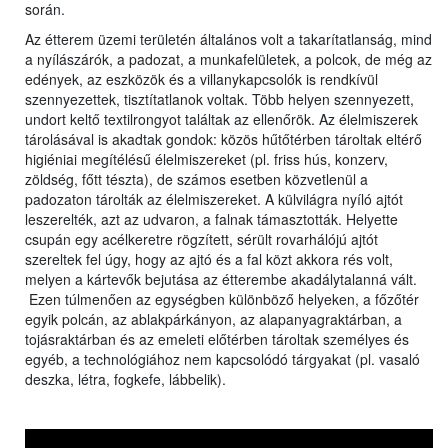
során.
Az étterem üzemi területén általános volt a takarítatlanság, mind
a nyílászárók, a padozat, a munkafelületek, a polcok, de még az
edények, az eszközök és a villanykapcsolók is rendkívül
szennyezettek, tisztítatlanok voltak. Több helyen szennyezett,
undort keltő textilrongyot találtak az ellenőrök. Az élelmiszerek
tárolásával is akadtak gondok: közös hűtőtérben tároltak eltérő
higiéniai megítélésű élelmiszereket (pl. friss hús, konzerv,
zöldség, főtt tészta), de számos esetben közvetlenül a
padozaton tárolták az élelmiszereket. A külvilágra nyíló ajtót
leszerelték, azt az udvaron, a falnak támasztották. Helyette
csupán egy acélkeretre rögzített, sérült rovarhálójú ajtót
szereltek fel úgy, hogy az ajtó és a fal közt akkora rés volt,
melyen a kártevők bejutása az étterembe akadálytalanná vált.
Ezen túlmenően az egységben különböző helyeken, a főzőtér
egyik polcán, az ablakpárkányon, az alapanyagraktárban, a
tojásraktárban és az emeleti előtérben tároltak személyes és
egyéb, a technológiához nem kapcsolódó tárgyakat (pl. vasaló
deszka, létra, fogkefe, lábbelik).