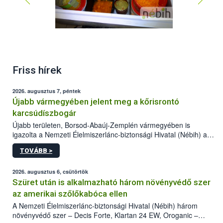
Friss hírek
2026. augusztus 7, péntek
Újabb vármegyében jelent meg a kőrisrontó
karcsúdíszbogár
Újabb területen, Borsod-Abaúj-Zemplén vármegyében is
igazolta a Nemzeti Élelmiszerlánc-biztonsági Hivatal (Nébih) a
kőrisrontó karcsúdíszbogár (Agrilus planipennis) jelenlétét. A
TOVÁBB >
kártevőt nem csak színcsapdában találták meg, de már fertőzött
fában is azonosították. A növényvédelmi szakemberek folytatják
az intenzív felderítést, emellett az intézkedéseket a szlovák
2026. augusztus 6, csütörtök
hatósággal is összehangolják a terjedés megállítása érdekében.
Szüret után is alkalmazható három növényvédő szer
az amerikai szőlőkabóca ellen
A Nemzeti Élelmiszerlánc-biztonsági Hivatal (Nébih) három
növényvédő szer – Decis Forte, Klartan 24 EW, Oroganic –