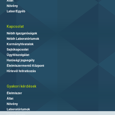
Állat
Növény
Labor/Egyéb
Kapcsolat
Nébih Igazgatóságok
Nébih Laboratóriumok
Kormányhivatalok
Sajtókapcsolat
Ügyfélszolgálat
Hatósági jogsegély
Élelmiszermentő Központ
Hírlevél feliratkozás
Gyakori kérdések
Élelmiszer
Állat
Növény
Laboratóriumok
Labor/Egyéb