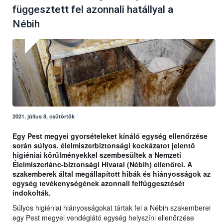
függesztett fel azonnali hatállyal a
Nébih
2021. július 8, csütörtök
Egy Pest megyei gyorsételeket kínáló egység ellenőrzése
során súlyos, élelmiszerbiztonsági kockázatot jelentő
higiéniai körülményekkel szembesültek a Nemzeti
Élelmiszerlánc-biztonsági Hivatal (Nébih) ellenőrei. A
szakemberek által megállapított hibák és hiányosságok az
egység tevékenységének azonnali felfüggesztését
indokolták.
Súlyos higiéniai hiányosságokat tártak fel a Nébih szakemberei
egy Pest megyei vendéglátó egység helyszíni ellenőrzése