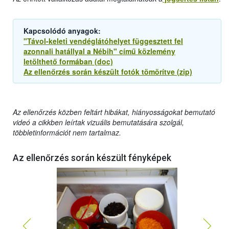
Kapcsolódó anyagok:
"Távol-keleti vendéglátóhelyet függesztett fel
azonnali hatállyal a Nébih" című közlemény
letölthető formában (doc)
Az ellenőrzés során készült fotók tömörítve (zip)
Az ellenőrzés közben feltárt hibákat, hiányosságokat bemutató
videó a cikkben leírtak vizuális bemutatására szolgál,
többletinformációt nem tartalmaz.
Az ellenőrzés során készült fényképek