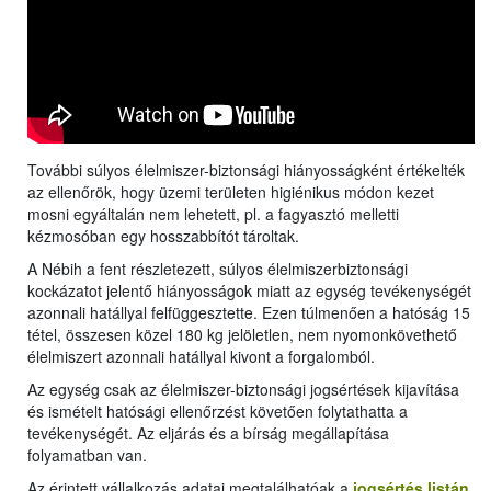
További súlyos élelmiszer-biztonsági hiányosságként értékelték
az ellenőrök, hogy üzemi területen higiénikus módon kezet
mosni egyáltalán nem lehetett, pl. a fagyasztó melletti
kézmosóban egy hosszabbítót tároltak.
A Nébih a fent részletezett, súlyos élelmiszerbiztonsági
kockázatot jelentő hiányosságok miatt az egység tevékenységét
azonnali hatállyal felfüggesztette. Ezen túlmenően a hatóság 15
tétel, összesen közel 180 kg jelöletlen, nem nyomonkövethető
élelmiszert azonnali hatállyal kivont a forgalomból.
Az egység csak az élelmiszer-biztonsági jogsértések kijavítása
és ismételt hatósági ellenőrzést követően folytathatta a
tevékenységét. Az eljárás és a bírság megállapítása
folyamatban van.
Az érintett vállalkozás adatai megtalálhatóak a
jogsértés listán
.