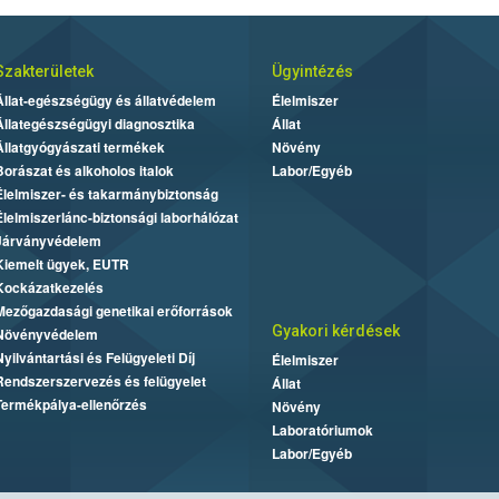
Szakterületek
Ügyintézés
Állat-egészségügy és állatvédelem
Élelmiszer
Állategészségügyi diagnosztika
Állat
Állatgyógyászati termékek
Növény
Borászat és alkoholos italok
Labor/Egyéb
Élelmiszer- és takarmánybiztonság
Élelmiszerlánc-biztonsági laborhálózat
Járványvédelem
Kiemelt ügyek, EUTR
Kockázatkezelés
Mezőgazdasági genetikai erőforrások
Gyakori kérdések
Növényvédelem
Nyilvántartási és Felügyeleti Díj
Élelmiszer
Rendszerszervezés és felügyelet
Állat
Termékpálya-ellenőrzés
Növény
Laboratóriumok
Labor/Egyéb