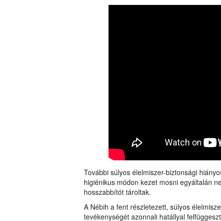
További súlyos élelmiszer-biztonsági hiányo
higiénikus módon kezet mosni egyáltalán ne
hosszabbítót tároltak.
A Nébih a fent részletezett, súlyos élelmis
tevékenységét azonnali hatállyal felfüggesz