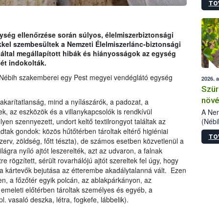
TO
kőris
jelen
talál
azono
ység ellenőrzése során súlyos, élelmiszerbiztonsági
folyta
kkel szembesültek a Nemzeti Élelmiszerlánc-biztonsági
intéz
 által megállapított hibák és hiányosságok az egység
össze
ét indokolták.
érdek
 a Nébih szakemberei egy Pest megyei vendéglátó egység
2026. 
Szür
növé
takarítatlanság, mind a nyílászárók, a padozat, a
szől
, az eszközök és a villanykapcsolók is rendkívül
A Nem
(Nébi
lyen szennyezett, undort keltő textilrongyot találtak az
Klart
adtak gondok: közös hűtőtérben tároltak eltérő higiéniai
TO
módos
nzerv, zöldség, főtt tészta), de számos esetben közvetlenül a
egész
lágra nyíló ajtót leszerelték, azt az udvaron, a falnak
felha
 rögzített, sérült rovarhálójú ajtót szereltek fel úgy, hogy
célja
en a kártevők bejutása az étterembe akadálytalanná vált. Ezen
lehet
, a főzőtér egyik polcán, az ablakpárkányon, az
Az Or
 emeleti előtérben tároltak személyes és egyéb, a
felha
 vasaló deszka, létra, fogkefe, lábbelik).
terme