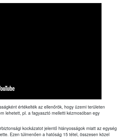
sságként értékelték az ellenőrök, hogy üzemi területen
m lehetett, pl. a fagyasztó melletti kézmosóban egy
zerbiztonsági kockázatot jelentő hiányosságok miatt az egység
tette. Ezen túlmenően a hatóság 15 tétel, összesen közel