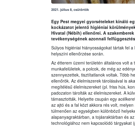
2021. július 8, csütörtök
Egy Pest megyei gyorsételeket kínáló eg
kockázatot jelentő higiéniai körülménye
Hivatal (Nébih) ellenőrei. A szakemberek
tevékenységének azonnali felfüggesztés
Súlyos higiéniai hiányosságokat tártak fel
helyszíni ellenőrzése során.
Az étterem üzemi területén általános volt a 
munkafelületek, a polcok, de még az edények
szennyezettek, tisztítatlanok voltak. Több he
ellenőrök. Az élelmiszerek tárolásával is ak
megítélésű élelmiszereket (pl. friss hús, ko
padozaton tárolták az élelmiszereket. A külvi
támasztották. Helyette csupán egy acélkeretre
az ajtó és a fal közt akkora rés volt, mely
túlmenően az egységben különböző helyeken
alapanyagraktárban, a tojásraktárban és az
technológiához nem kapcsolódó tárgyakat (pl.