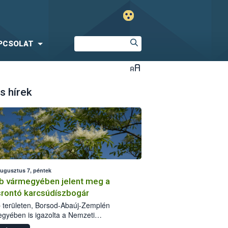
PCSOLAT
s hírek
augusztus 7, péntek
b vármegyében jelent meg a
srontó karcsúdíszbogár
 területen, Borsod-Abaúj-Zemplén
gyében is igazolta a Nemzeti
iszerlánc-biztonsági Hivatal (Nébih) a