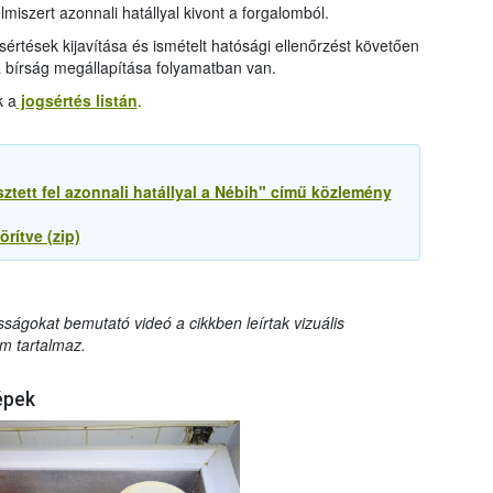
miszert azonnali hatállyal kivont a forgalomból.
sértések kijavítása és ismételt hatósági ellenőrzést követően
 a bírság megállapítása folyamatban van.
k a
jogsértés listán
.
ztett fel azonnali hatállyal a Nébih" című közlemény
rítve (zip)
sságokat bemutató videó a cikkben leírtak vizuális
m tartalmaz.
épek