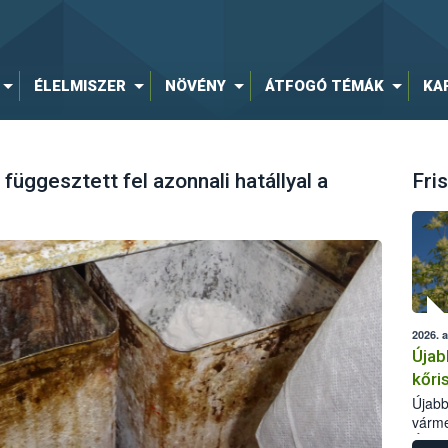
ÉLELMISZER
NÖVÉNY
ÁTFOGÓ TÉMÁK
KA
függesztett fel azonnali hatállyal a
Fris
2026. 
Újab
kőri
Újabb
várme
Élelm