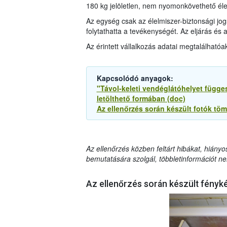
180 kg jelöletlen, nem nyomonkövethető élel
Az egység csak az élelmiszer-biztonsági jog
folytathatta a tevékenységét. Az eljárás és
Az érintett vállalkozás adatai megtalálhatóa
Kapcsolódó anyagok:
"Távol-keleti vendéglátóhelyet függes
letölthető formában (doc)
Az ellenőrzés során készült fotók tömö
Az ellenőrzés közben feltárt hibákat, hiányo
bemutatására szolgál, többletinformációt ne
Az ellenőrzés során készült fényk