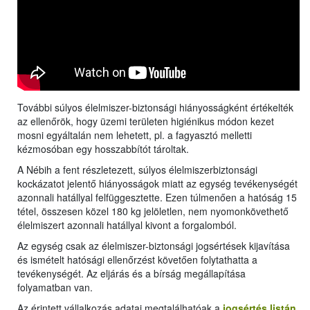
További súlyos élelmiszer-biztonsági hiányosságként értékelték
az ellenőrök, hogy üzemi területen higiénikus módon kezet
mosni egyáltalán nem lehetett, pl. a fagyasztó melletti
kézmosóban egy hosszabbítót tároltak.
A Nébih a fent részletezett, súlyos élelmiszerbiztonsági
kockázatot jelentő hiányosságok miatt az egység tevékenységét
azonnali hatállyal felfüggesztette. Ezen túlmenően a hatóság 15
tétel, összesen közel 180 kg jelöletlen, nem nyomonkövethető
élelmiszert azonnali hatállyal kivont a forgalomból.
Az egység csak az élelmiszer-biztonsági jogsértések kijavítása
és ismételt hatósági ellenőrzést követően folytathatta a
tevékenységét. Az eljárás és a bírság megállapítása
folyamatban van.
Az érintett vállalkozás adatai megtalálhatóak a
jogsértés listán
.