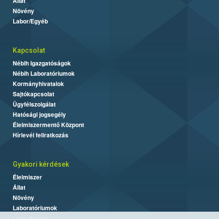
Állat
Növény
Labor/Egyéb
Kapcsolat
Nébih Igazgatóságok
Nébih Laboratóriumok
Kormányhivatalok
Sajtókapcsolat
Ügyfélszolgálat
Hatósági jogsegély
Élelmiszermentő Központ
Hírlevél feliratkozás
Gyakori kérdések
Élelmiszer
Állat
Növény
Laboratóriumok
Labor/Egyéb