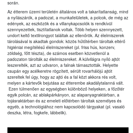
során.
Az étterem üzemi területén általános volt a takarítatlanság, mind
a nyílászárók, a padozat, a munkafelületek, a polcok, de még az
edények, az eszközök és a villanykapcsolók is rendkívül
szennyezettek, tisztítatlanok voltak. Több helyen szennyezett,
undort keltő textilrongyot találtak az ellenőrök. Az élelmiszerek
tárolásával is akadtak gondok: közös hűtőtérben tároltak eltérő
higiéniai megítélésű élelmiszereket (pl. friss hús, konzerv,
zöldség, főtt tészta), de számos esetben közvetlenül a
padozaton tárolták az élelmiszereket. A külvilágra nyíló ajtót
leszerelték, azt az udvaron, a falnak támasztották. Helyette
csupán egy acélkeretre rögzített, sérült rovarhálójú ajtót
szereltek fel úgy, hogy az ajtó és a fal közt akkora rés volt,
melyen a kártevők bejutása az étterembe akadálytalanná vált.
Ezen túlmenően az egységben különböző helyeken, a főzőtér
egyik polcán, az ablakpárkányon, az alapanyagraktárban, a
tojásraktárban és az emeleti előtérben tároltak személyes és
egyéb, a technológiához nem kapcsolódó tárgyakat (pl. vasaló
deszka, létra, fogkefe, lábbelik).