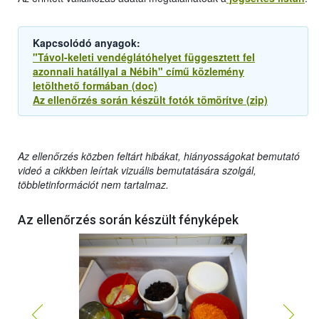
Kapcsolódó anyagok:
"Távol-keleti vendéglátóhelyet függesztett fel
azonnali hatállyal a Nébih" című közlemény
letölthető formában (doc)
Az ellenőrzés során készült fotók tömörítve (zip)
Az ellenőrzés közben feltárt hibákat, hiányosságokat bemutató
videó a cikkben leírtak vizuális bemutatására szolgál,
többletinformációt nem tartalmaz.
Az ellenőrzés során készült fényképek