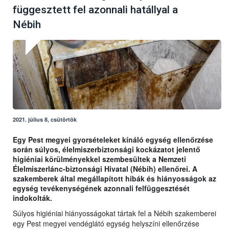
függesztett fel azonnali hatállyal a
Nébih
2021. július 8, csütörtök
Egy Pest megyei gyorsételeket kínáló egység ellenőrzése
során súlyos, élelmiszerbiztonsági kockázatot jelentő
higiéniai körülményekkel szembesültek a Nemzeti
Élelmiszerlánc-biztonsági Hivatal (Nébih) ellenőrei. A
szakemberek által megállapított hibák és hiányosságok az
egység tevékenységének azonnali felfüggesztését
indokolták.
Súlyos higiéniai hiányosságokat tártak fel a Nébih szakemberei
egy Pest megyei vendéglátó egység helyszíni ellenőrzése