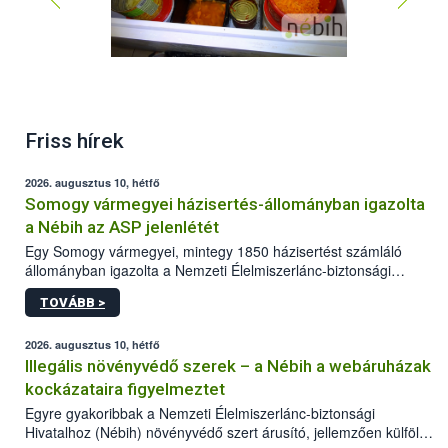
Friss hírek
2026. augusztus 10, hétfő
Somogy vármegyei házisertés-állományban igazolta
a Nébih az ASP jelenlétét
Egy Somogy vármegyei, mintegy 1850 házisertést számláló
állományban igazolta a Nemzeti Élelmiszerlánc-biztonsági
Hivatal (Nébih) laboratóriuma az afrikai sertéspestis (ASP) vírus
TOVÁBB >
jelenlétét. Az országos főállatorvos azonnal elrendelte a
szükséges járványügyi intézkedéseket a betegség további
terjedésének megakadályozása érdekében. A sertéstartók
2026. augusztus 10, hétfő
számára kiemelten fontos a járványvédelmi előírások szigorú
Illegális növényvédő szerek – a Nébih a webáruházak
betartása.
kockázataira figyelmeztet
Egyre gyakoribbak a Nemzeti Élelmiszerlánc-biztonsági
Hivatalhoz (Nébih) növényvédő szert árusító, jellemzően külföldi