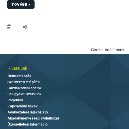
honlapok kapcsán érkező bejelentések. Emellett az ilyen
TOVÁBB >
termékeket kínáló kéretlen online reklámok mennyisége is
számottevően megnövekedett az elmúlt időszakban. A Nébih
összegyűjtötte az illegális növényvédő szerek kapcsán
előforduló árulkodó jeleket, valamint a webáruházakból való
vásárlás kockázatait.
Cookie beállítások
Hivatalunk
Bemutatkozás
Szervezeti felépítés
Gazdálkodási adatok
Felügyeleti szervünk
Projektek
Kapcsolódó linkek
Adatkezelési tájékoztató
Akadálymentességi nyilatkozat
Üzemeltetési információ