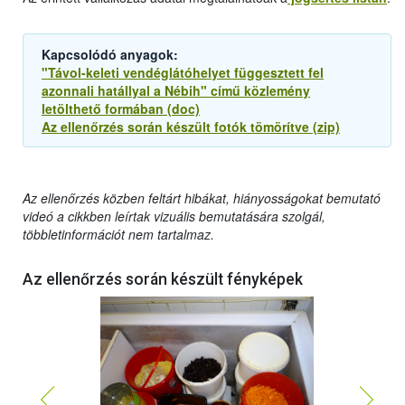
Kapcsolódó anyagok:
"Távol-keleti vendéglátóhelyet függesztett fel
azonnali hatállyal a Nébih" című közlemény
letölthető formában (doc)
Az ellenőrzés során készült fotók tömörítve (zip)
Az ellenőrzés közben feltárt hibákat, hiányosságokat bemutató
videó a cikkben leírtak vizuális bemutatására szolgál,
többletinformációt nem tartalmaz.
Az ellenőrzés során készült fényképek