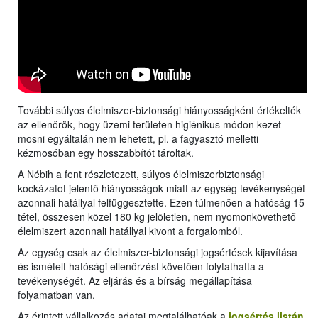
További súlyos élelmiszer-biztonsági hiányosságként értékelték
az ellenőrök, hogy üzemi területen higiénikus módon kezet
mosni egyáltalán nem lehetett, pl. a fagyasztó melletti
kézmosóban egy hosszabbítót tároltak.
A Nébih a fent részletezett, súlyos élelmiszerbiztonsági
kockázatot jelentő hiányosságok miatt az egység tevékenységét
azonnali hatállyal felfüggesztette. Ezen túlmenően a hatóság 15
tétel, összesen közel 180 kg jelöletlen, nem nyomonkövethető
élelmiszert azonnali hatállyal kivont a forgalomból.
Az egység csak az élelmiszer-biztonsági jogsértések kijavítása
és ismételt hatósági ellenőrzést követően folytathatta a
tevékenységét. Az eljárás és a bírság megállapítása
folyamatban van.
Az érintett vállalkozás adatai megtalálhatóak a
jogsértés listán
.