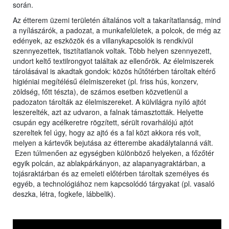
során.
Az étterem üzemi területén általános volt a takarítatlanság, mind
a nyílászárók, a padozat, a munkafelületek, a polcok, de még az
edények, az eszközök és a villanykapcsolók is rendkívül
szennyezettek, tisztítatlanok voltak. Több helyen szennyezett,
undort keltő textilrongyot találtak az ellenőrök. Az élelmiszerek
tárolásával is akadtak gondok: közös hűtőtérben tároltak eltérő
higiéniai megítélésű élelmiszereket (pl. friss hús, konzerv,
zöldség, főtt tészta), de számos esetben közvetlenül a
padozaton tárolták az élelmiszereket. A külvilágra nyíló ajtót
leszerelték, azt az udvaron, a falnak támasztották. Helyette
csupán egy acélkeretre rögzített, sérült rovarhálójú ajtót
szereltek fel úgy, hogy az ajtó és a fal közt akkora rés volt,
melyen a kártevők bejutása az étterembe akadálytalanná vált.
Ezen túlmenően az egységben különböző helyeken, a főzőtér
egyik polcán, az ablakpárkányon, az alapanyagraktárban, a
tojásraktárban és az emeleti előtérben tároltak személyes és
egyéb, a technológiához nem kapcsolódó tárgyakat (pl. vasaló
deszka, létra, fogkefe, lábbelik).