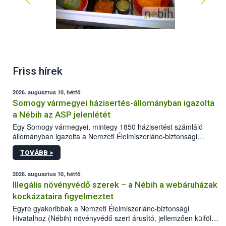
Friss hírek
2026. augusztus 10, hétfő
Somogy vármegyei házisertés-állományban igazolta
a Nébih az ASP jelenlétét
Egy Somogy vármegyei, mintegy 1850 házisertést számláló
állományban igazolta a Nemzeti Élelmiszerlánc-biztonsági
Hivatal (Nébih) laboratóriuma az afrikai sertéspestis (ASP) vírus
TOVÁBB >
jelenlétét. Az országos főállatorvos azonnal elrendelte a
szükséges járványügyi intézkedéseket a betegség további
terjedésének megakadályozása érdekében. A sertéstartók
2026. augusztus 10, hétfő
számára kiemelten fontos a járványvédelmi előírások szigorú
Illegális növényvédő szerek – a Nébih a webáruházak
betartása.
kockázataira figyelmeztet
Egyre gyakoribbak a Nemzeti Élelmiszerlánc-biztonsági
Hivatalhoz (Nébih) növényvédő szert árusító, jellemzően külföldi