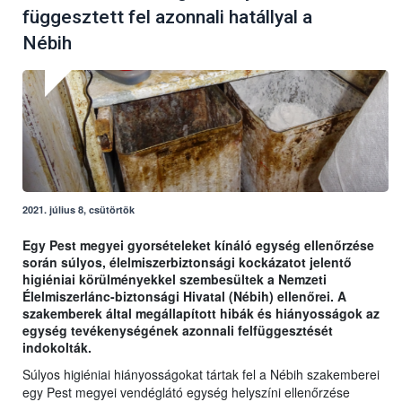
függesztett fel azonnali hatállyal a
Nébih
2021. július 8, csütörtök
Egy Pest megyei gyorsételeket kínáló egység ellenőrzése
során súlyos, élelmiszerbiztonsági kockázatot jelentő
higiéniai körülményekkel szembesültek a Nemzeti
Élelmiszerlánc-biztonsági Hivatal (Nébih) ellenőrei. A
szakemberek által megállapított hibák és hiányosságok az
egység tevékenységének azonnali felfüggesztését
indokolták.
Súlyos higiéniai hiányosságokat tártak fel a Nébih szakemberei
egy Pest megyei vendéglátó egység helyszíni ellenőrzése