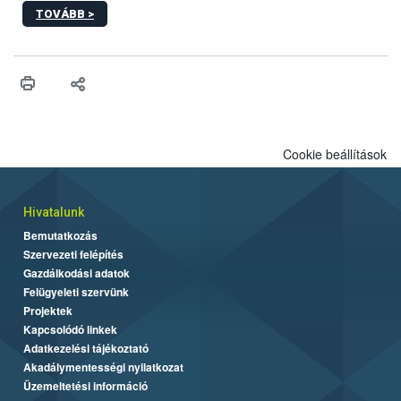
honlapok kapcsán érkező bejelentések. Emellett az ilyen
TOVÁBB >
termékeket kínáló kéretlen online reklámok mennyisége is
számottevően megnövekedett az elmúlt időszakban. A Nébih
összegyűjtötte az illegális növényvédő szerek kapcsán
előforduló árulkodó jeleket, valamint a webáruházakból való
vásárlás kockázatait.
Cookie beállítások
Hivatalunk
Bemutatkozás
Szervezeti felépítés
Gazdálkodási adatok
Felügyeleti szervünk
Projektek
Kapcsolódó linkek
Adatkezelési tájékoztató
Akadálymentességi nyilatkozat
Üzemeltetési információ