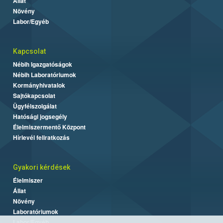
Állat
Növény
Labor/Egyéb
Kapcsolat
Nébih Igazgatóságok
Nébih Laboratóriumok
Kormányhivatalok
Sajtókapcsolat
Ügyfélszolgálat
Hatósági jogsegély
Élelmiszermentő Központ
Hírlevél feliratkozás
Gyakori kérdések
Élelmiszer
Állat
Növény
Laboratóriumok
Labor/Egyéb