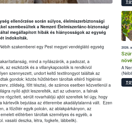
TO
kőris
jelen
talál
azono
ység ellenőrzése során súlyos, élelmiszerbiztonsági
folyta
kkel szembesültek a Nemzeti Élelmiszerlánc-biztonsági
intéz
 által megállapított hibák és hiányosságok az egység
össze
ét indokolták.
érdek
 a Nébih szakemberei egy Pest megyei vendéglátó egység
2026. 
Szür
növé
takarítatlanság, mind a nyílászárók, a padozat, a
szől
, az eszközök és a villanykapcsolók is rendkívül
A Nem
(Nébi
lyen szennyezett, undort keltő textilrongyot találtak az
Klart
adtak gondok: közös hűtőtérben tároltak eltérő higiéniai
TO
módos
nzerv, zöldség, főtt tészta), de számos esetben közvetlenül a
egész
lágra nyíló ajtót leszerelték, azt az udvaron, a falnak
felha
 rögzített, sérült rovarhálójú ajtót szereltek fel úgy, hogy
célja
en a kártevők bejutása az étterembe akadálytalanná vált. Ezen
lehet
, a főzőtér egyik polcán, az ablakpárkányon, az
Az Or
 emeleti előtérben tároltak személyes és egyéb, a
felha
 vasaló deszka, létra, fogkefe, lábbelik).
terme