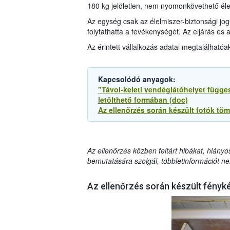
180 kg jelöletlen, nem nyomonkövethető élel
Az egység csak az élelmiszer-biztonsági jog
folytathatta a tevékenységét. Az eljárás és
Az érintett vállalkozás adatai megtalálhatóa
Kapcsolódó anyagok:
"Távol-keleti vendéglátóhelyet függes
letölthető formában (doc)
Az ellenőrzés során készült fotók tömö
Az ellenőrzés közben feltárt hibákat, hiányo
bemutatására szolgál, többletinformációt ne
Az ellenőrzés során készült fényk