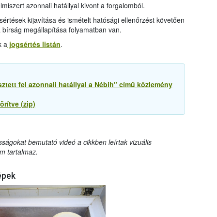
miszert azonnali hatállyal kivont a forgalomból.
sértések kijavítása és ismételt hatósági ellenőrzést követően
 a bírság megállapítása folyamatban van.
k a
jogsértés listán
.
ztett fel azonnali hatállyal a Nébih" című közlemény
rítve (zip)
sságokat bemutató videó a cikkben leírtak vizuális
m tartalmaz.
épek