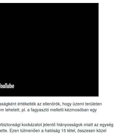
sságként értékelték az ellenőrök, hogy üzemi területen
m lehetett, pl. a fagyasztó melletti kézmosóban egy
zerbiztonsági kockázatot jelentő hiányosságok miatt az egység
tette. Ezen túlmenően a hatóság 15 tétel, összesen közel