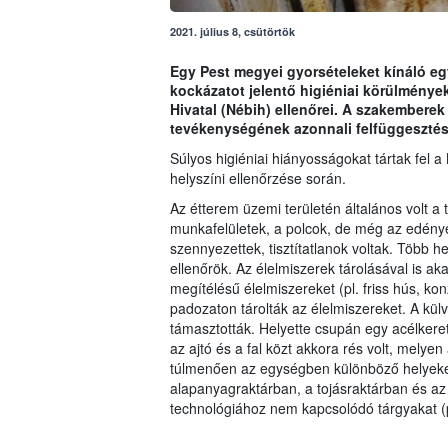
2021. július 8, csütörtök
Egy Pest megyei gyorsételeket kínáló eg
kockázatot jelentő higiéniai körülménye
Hivatal (Nébih) ellenőrei. A szakemberek
tevékenységének azonnali felfüggesztés
Súlyos higiéniai hiányosságokat tártak fel
helyszíni ellenőrzése során.
Az étterem üzemi területén általános volt a 
munkafelületek, a polcok, de még az edények
szennyezettek, tisztítatlanok voltak. Több he
ellenőrök. Az élelmiszerek tárolásával is ak
megítélésű élelmiszereket (pl. friss hús, ko
padozaton tárolták az élelmiszereket. A külvi
támasztották. Helyette csupán egy acélkeretre
az ajtó és a fal közt akkora rés volt, mely
túlmenően az egységben különböző helyeken
alapanyagraktárban, a tojásraktárban és az
technológiához nem kapcsolódó tárgyakat (pl.