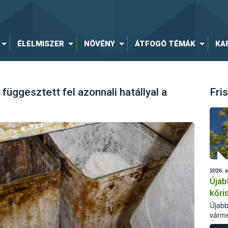
ÉLELMISZER
NÖVÉNY
ÁTFOGÓ TÉMÁK
KA
függesztett fel azonnali hatállyal a
Fris
2026. 
Újab
kőri
Újabb
várme
Élelm