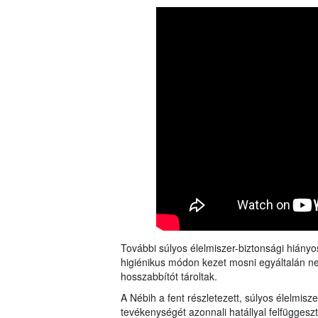
További súlyos élelmiszer-biztonsági hiányo
higiénikus módon kezet mosni egyáltalán ne
hosszabbítót tároltak.
A Nébih a fent részletezett, súlyos élelmis
tevékenységét azonnali hatállyal felfüggesz