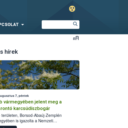
PCSOLAT
s hírek
augusztus 7, péntek
b vármegyében jelent meg a
srontó karcsúdíszbogár
 területen, Borsod-Abaúj-Zemplén
gyében is igazolta a Nemzeti
iszerlánc-biztonsági Hivatal (Nébih) a