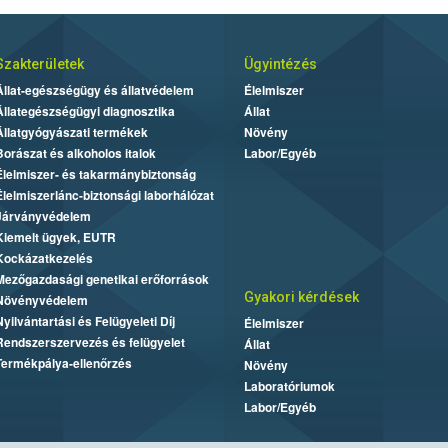
Szakterületek
Ügyintézés
Állat-egészségügy és állatvédelem
Élelmiszer
Állategészségügyi diagnosztika
Állat
Állatgyógyászati termékek
Növény
Borászat és alkoholos italok
Labor/Egyéb
Élelmiszer- és takarmánybiztonság
Élelmiszerlánc-biztonsági laborhálózat
Járványvédelem
Kiemelt ügyek, EUTR
Kockázatkezelés
Mezőgazdasági genetikai erőforrások
Gyakori kérdések
Növényvédelem
Nyilvántartási és Felügyeleti Díj
Élelmiszer
Rendszerszervezés és felügyelet
Állat
Termékpálya-ellenőrzés
Növény
Laboratóriumok
Labor/Egyéb