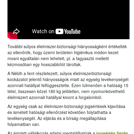
További súlyos élelmiszer-biztonsági hiányosságként értékelték
az ellenőrök, hogy üzemi területen higiénikus módon kezet
mosni egyáltalán nem lehetett, pl. a fagyasztó melletti
kézmosóban egy hosszabbítót tároltak.
A Nébih a fent részletezett, súlyos élelmiszerbiztonsági
kockázatot jelentő hiányosságok miatt az egység tevékenységét
azonnali hatállyal felfüggesztette. Ezen túlmenően a hatóság 15
tétel, összesen közel 180 kg jelöletlen, nem nyomonkövethető
élelmiszert azonnali hatállyal kivont a forgalomból.
Az egység csak az élelmiszer-biztonsági jogsértések kijavítása
és ismételt hatósági ellenőrzést követően folytathatta a
tevékenységét. Az eljárás és a bírság megállapítása
folyamatban van.
Az érintett vállalkozás adatai megtalálhatóak a
jogsértés listán
.