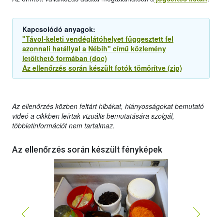
Kapcsolódó anyagok:
"Távol-keleti vendéglátóhelyet függesztett fel
azonnali hatállyal a Nébih" című közlemény
letölthető formában (doc)
Az ellenőrzés során készült fotók tömörítve (zip)
Az ellenőrzés közben feltárt hibákat, hiányosságokat bemutató
videó a cikkben leírtak vizuális bemutatására szolgál,
többletinformációt nem tartalmaz.
Az ellenőrzés során készült fényképek