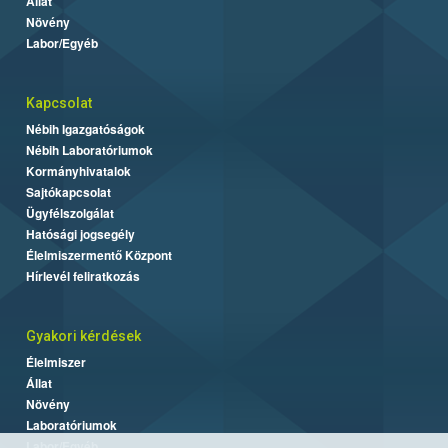
Állat
Növény
Labor/Egyéb
Kapcsolat
Nébih Igazgatóságok
Nébih Laboratóriumok
Kormányhivatalok
Sajtókapcsolat
Ügyfélszolgálat
Hatósági jogsegély
Élelmiszermentő Központ
Hírlevél feliratkozás
Gyakori kérdések
Élelmiszer
Állat
Növény
Laboratóriumok
Labor/Egyéb