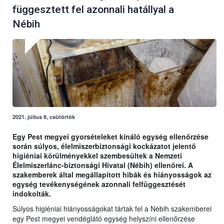
függesztett fel azonnali hatállyal a
Nébih
2021. július 8, csütörtök
Egy Pest megyei gyorsételeket kínáló egység ellenőrzése
során súlyos, élelmiszerbiztonsági kockázatot jelentő
higiéniai körülményekkel szembesültek a Nemzeti
Élelmiszerlánc-biztonsági Hivatal (Nébih) ellenőrei. A
szakemberek által megállapított hibák és hiányosságok az
egység tevékenységének azonnali felfüggesztését
indokolták.
Súlyos higiéniai hiányosságokat tártak fel a Nébih szakemberei
egy Pest megyei vendéglátó egység helyszíni ellenőrzése