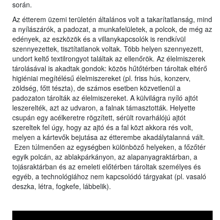
során.
Az étterem üzemi területén általános volt a takarítatlanság, mind
a nyílászárók, a padozat, a munkafelületek, a polcok, de még az
edények, az eszközök és a villanykapcsolók is rendkívül
szennyezettek, tisztítatlanok voltak. Több helyen szennyezett,
undort keltő textilrongyot találtak az ellenőrök. Az élelmiszerek
tárolásával is akadtak gondok: közös hűtőtérben tároltak eltérő
higiéniai megítélésű élelmiszereket (pl. friss hús, konzerv,
zöldség, főtt tészta), de számos esetben közvetlenül a
padozaton tárolták az élelmiszereket. A külvilágra nyíló ajtót
leszerelték, azt az udvaron, a falnak támasztották. Helyette
csupán egy acélkeretre rögzített, sérült rovarhálójú ajtót
szereltek fel úgy, hogy az ajtó és a fal közt akkora rés volt,
melyen a kártevők bejutása az étterembe akadálytalanná vált.
Ezen túlmenően az egységben különböző helyeken, a főzőtér
egyik polcán, az ablakpárkányon, az alapanyagraktárban, a
tojásraktárban és az emeleti előtérben tároltak személyes és
egyéb, a technológiához nem kapcsolódó tárgyakat (pl. vasaló
deszka, létra, fogkefe, lábbelik).