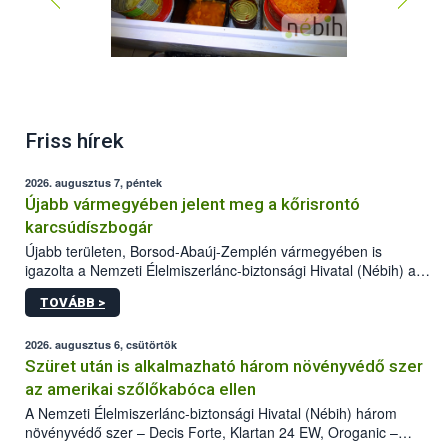
Friss hírek
2026. augusztus 7, péntek
Újabb vármegyében jelent meg a kőrisrontó
karcsúdíszbogár
Újabb területen, Borsod-Abaúj-Zemplén vármegyében is
igazolta a Nemzeti Élelmiszerlánc-biztonsági Hivatal (Nébih) a
kőrisrontó karcsúdíszbogár (Agrilus planipennis) jelenlétét. A
TOVÁBB >
kártevőt nem csak színcsapdában találták meg, de már fertőzött
fában is azonosították. A növényvédelmi szakemberek folytatják
az intenzív felderítést, emellett az intézkedéseket a szlovák
2026. augusztus 6, csütörtök
hatósággal is összehangolják a terjedés megállítása érdekében.
Szüret után is alkalmazható három növényvédő szer
az amerikai szőlőkabóca ellen
A Nemzeti Élelmiszerlánc-biztonsági Hivatal (Nébih) három
növényvédő szer – Decis Forte, Klartan 24 EW, Oroganic –