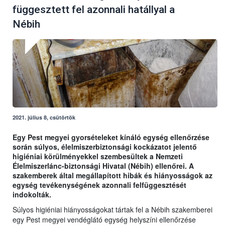
függesztett fel azonnali hatállyal a
Nébih
2021. július 8, csütörtök
Egy Pest megyei gyorsételeket kínáló egység ellenőrzése
során súlyos, élelmiszerbiztonsági kockázatot jelentő
higiéniai körülményekkel szembesültek a Nemzeti
Élelmiszerlánc-biztonsági Hivatal (Nébih) ellenőrei. A
szakemberek által megállapított hibák és hiányosságok az
egység tevékenységének azonnali felfüggesztését
indokolták.
Súlyos higiéniai hiányosságokat tártak fel a Nébih szakemberei
egy Pest megyei vendéglátó egység helyszíni ellenőrzése