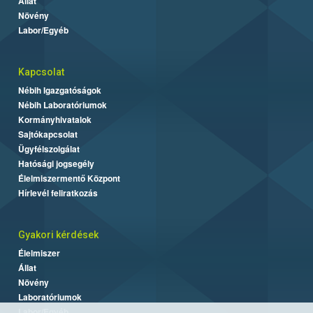
Állat
Növény
Labor/Egyéb
Kapcsolat
Nébih Igazgatóságok
Nébih Laboratóriumok
Kormányhivatalok
Sajtókapcsolat
Ügyfélszolgálat
Hatósági jogsegély
Élelmiszermentő Központ
Hírlevél feliratkozás
Gyakori kérdések
Élelmiszer
Állat
Növény
Laboratóriumok
Labor/Egyéb