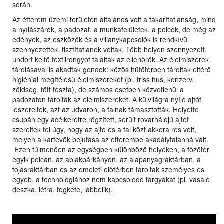
során.
Az étterem üzemi területén általános volt a takarítatlanság, mind
a nyílászárók, a padozat, a munkafelületek, a polcok, de még az
edények, az eszközök és a villanykapcsolók is rendkívül
szennyezettek, tisztítatlanok voltak. Több helyen szennyezett,
undort keltő textilrongyot találtak az ellenőrök. Az élelmiszerek
tárolásával is akadtak gondok: közös hűtőtérben tároltak eltérő
higiéniai megítélésű élelmiszereket (pl. friss hús, konzerv,
zöldség, főtt tészta), de számos esetben közvetlenül a
padozaton tárolták az élelmiszereket. A külvilágra nyíló ajtót
leszerelték, azt az udvaron, a falnak támasztották. Helyette
csupán egy acélkeretre rögzített, sérült rovarhálójú ajtót
szereltek fel úgy, hogy az ajtó és a fal közt akkora rés volt,
melyen a kártevők bejutása az étterembe akadálytalanná vált.
Ezen túlmenően az egységben különböző helyeken, a főzőtér
egyik polcán, az ablakpárkányon, az alapanyagraktárban, a
tojásraktárban és az emeleti előtérben tároltak személyes és
egyéb, a technológiához nem kapcsolódó tárgyakat (pl. vasaló
deszka, létra, fogkefe, lábbelik).