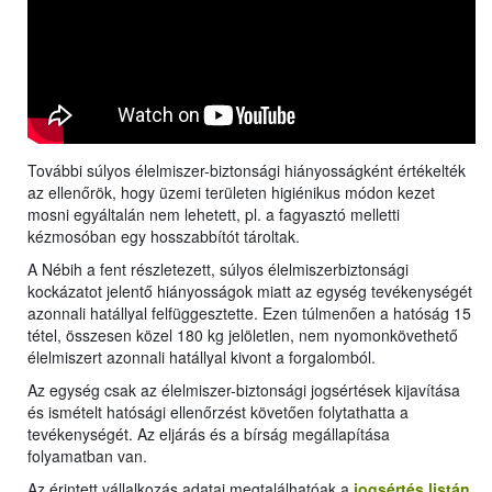
További súlyos élelmiszer-biztonsági hiányosságként értékelték
az ellenőrök, hogy üzemi területen higiénikus módon kezet
mosni egyáltalán nem lehetett, pl. a fagyasztó melletti
kézmosóban egy hosszabbítót tároltak.
A Nébih a fent részletezett, súlyos élelmiszerbiztonsági
kockázatot jelentő hiányosságok miatt az egység tevékenységét
azonnali hatállyal felfüggesztette. Ezen túlmenően a hatóság 15
tétel, összesen közel 180 kg jelöletlen, nem nyomonkövethető
élelmiszert azonnali hatállyal kivont a forgalomból.
Az egység csak az élelmiszer-biztonsági jogsértések kijavítása
és ismételt hatósági ellenőrzést követően folytathatta a
tevékenységét. Az eljárás és a bírság megállapítása
folyamatban van.
Az érintett vállalkozás adatai megtalálhatóak a
jogsértés listán
.