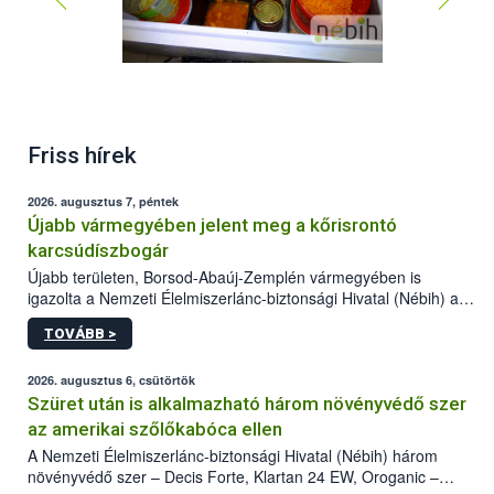
Friss hírek
2026. augusztus 7, péntek
Újabb vármegyében jelent meg a kőrisrontó
karcsúdíszbogár
Újabb területen, Borsod-Abaúj-Zemplén vármegyében is
igazolta a Nemzeti Élelmiszerlánc-biztonsági Hivatal (Nébih) a
kőrisrontó karcsúdíszbogár (Agrilus planipennis) jelenlétét. A
TOVÁBB >
kártevőt nem csak színcsapdában találták meg, de már fertőzött
fában is azonosították. A növényvédelmi szakemberek folytatják
az intenzív felderítést, emellett az intézkedéseket a szlovák
2026. augusztus 6, csütörtök
hatósággal is összehangolják a terjedés megállítása érdekében.
Szüret után is alkalmazható három növényvédő szer
az amerikai szőlőkabóca ellen
A Nemzeti Élelmiszerlánc-biztonsági Hivatal (Nébih) három
növényvédő szer – Decis Forte, Klartan 24 EW, Oroganic –