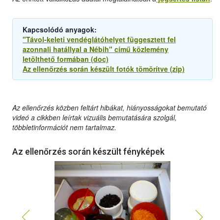
Kapcsolódó anyagok:
"Távol-keleti vendéglátóhelyet függesztett fel
azonnali hatállyal a Nébih" című közlemény
letölthető formában (doc)
Az ellenőrzés során készült fotók tömörítve (zip)
Az ellenőrzés közben feltárt hibákat, hiányosságokat bemutató
videó a cikkben leírtak vizuális bemutatására szolgál,
többletinformációt nem tartalmaz.
Az ellenőrzés során készült fényképek