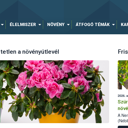
ÉLELMISZER
NÖVÉNY
ÁTFOGÓ TÉMÁK
KA
etlen a növényútlevél
Fris
2026. 
Szür
növé
szől
A Nem
(Nébi
Klart