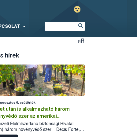
PCSOLAT
s hírek
augusztus 6, csütörtök
et után is alkalmazható három
nyvédő szer az amerikai
őkabóca ellen
zeti Élelmiszerlánc-biztonsági Hivatal
h) három növényvédő szer – Decis Forte,
an 24 EW, Oroganic – engedélyokiratát