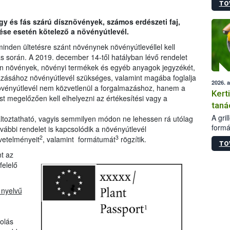
TO
módos
egész
gy és fás szárú dísznövények, számos erdészeti faj,
felha
ése esetén kötelező a növényútlevél.
célja
lehet
minden ültetésre szánt növénynek növényútlevéllel kell
Az Or
tás során. A 2019. december 14-től hatályban lévő rendelet
felha
zon növények, növényi termékek és egyéb anyagok jegyzékét,
terme
mazásához növényútlevél szükséges, valamint magába foglalja
2026. 
 növényútlevél nem közvetlenül a forgalmazáshoz, hanem a
Kert
st megelőzően kell elhelyezni az értékesítési vagy a
taná
A gri
toztatható, vagyis semmilyen módon ne lehessen rá utólag
formá
további rendelet is kapcsolódik a növényútlevél
romlá
2
3
vetelményeit
, valamint formátumát
rögzítik.
TO
szapo
t az
sütög
felelő
techni
alapa
higié
 nyelvű
hőkez
tárol
Hivat
olás
a biz