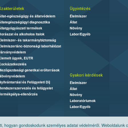
Szakterületek
Ügyintézés
Állat-egészségügy és állatvédelem
Élelmiszer
Állategészségügyi diagnosztika
Állat
Állatgyógyászati termékek
Növény
Borászat és alkoholos italok
Labor/Egyéb
Élelmiszer- és takarmánybiztonság
Élelmiszerlánc-biztonsági laborhálózat
Járványvédelem
Kiemelt ügyek, EUTR
Kockázatkezelés
Mezőgazdasági genetikai erőforrások
Gyakori kérdések
Növényvédelem
Nyilvántartási és Felügyeleti Díj
Élelmiszer
Rendszerszervezés és felügyelet
Állat
Termékpálya-ellenőrzés
Növény
Laboratóriumok
Labor/Egyéb
, hogyan gondoskodunk személyes adatai védelméről. Weboldalunk cook