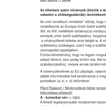
2023. március 17, péntek
Az ültetésre szánt növények (köztük a lá
valamint a zöldségpalánták) távértékesít
1
Az unió vonatkozó rendelete
előírja, hogy 
rendelkeznie az Európai Unión belüli szállí
XIII. és XIV. melléklete tartalmazza minda
amelyek unión belüli szállításához, forgal
a növényútlevél-köteles áruk listáját is. A
szállításhoz szükséges, ezért még a szállítá
csomagolási egységeken.
Fontos követelmény, hogy ne legyen megvál
adatot felvinni, sem pedig törölni róla. Két 
szabályozásához, melyek annak tartalmi kö
A növényútlevélnek az EU zászlaját, valamin
alábbi információkat kell tartalmaznia a meg
pontokban (a; b; c; d) feltüntetve:
Plant Passport / Növényútlevél felirat (angol
feltüntetése kötelező)
A - botanikai név
(+ fajta)
A lehető legalacsonyabb rendszertani besor