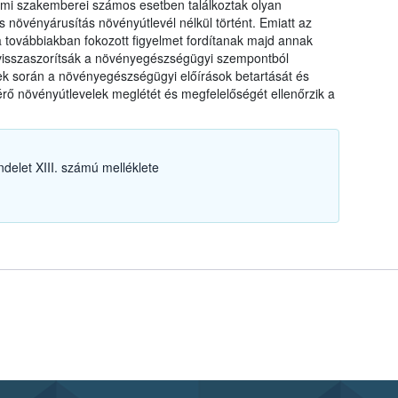
mi szakemberei számos esetben találkoztak olyan
s növényárusítás növényútlevél nélkül történt. Emiatt az
e a továbbiakban fokozott figyelmet fordítanak majd annak
visszaszorítsák a növényegészségügyi szempontból
sek során a növényegészségügyi előírások betartását és
rő növényútlevelek meglétét és megfelelőségét ellenőrzik a
delet XIII. számú melléklete