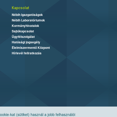
Kapcsolat
Nébih Igazgatóságok
Nébih Laboratóriumok
Kormányhivatalok
Sajtókapcsolat
Ügyfélszolgálat
Hatósági jogsegély
Élelmiszermentő Központ
Hírlevél feliratkozás
ie-kat (sütiket) használ a jobb felhasználói