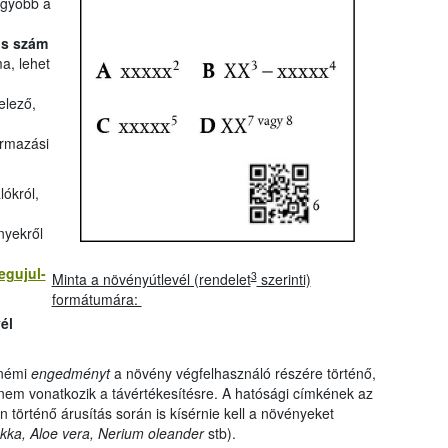
agyobb a
ós szám
a, lehet
elező,
rmazási
lókról,
nyekről
egujul-
3
Minta a növényútlevél (rendelet
szerinti)
formátumára:
él
 némi
engedményt
a növény végfelhasználó részére történő,
nem vonatkozik a távértékesítésre. A hatósági címkének az
 történő árusítás során is kísérnie kell a növényeket
kka, Aloe vera, Nerium oleander
stb).