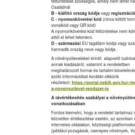
feltüntetése szükséges, amely nem lehet n
Családnál
B - kiállító ország kódja
vagy
regisztráci
C - nyomonkövetési kód
(nincs kötött form
vonalkód vagy QR kód)
A nyomonkövetési kód feltüntetése nem köt
attól el lehet tekinteni.
D - származási
EU tagállam kódja vagy szá
harmadik ország neve vagy kódja.
A növényútleveleket érintő alapvető tudniva
annak kiadásáról, valamint a rendeletben
meghatározott formai és tartalmi követelmé
szóló információkat korábbi cikkünk
részletezi:
https://portal.nebih.gov.hu/-/m
a-novenyutlevel-rendszer-is
A távértékesítés szabályai a növényútlev
vonatkozásában
Fontos kiemelni, hogy a rendelet tartalmaz
közvetlen értékesítése esetén, ez azonban 
internetes oldalakon, közösségi platformokon
(például pozsgások, cserepes növények,
Yu