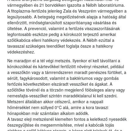
vármegyében és 21 borvidéken igazolta a Nébih laboratóriuma.
A fitoplazma-fertőzés jelenleg Zala és Veszprém vármegyében a
legsúlyosabb. A betegség megelőzésének alapja a hatóság által
ellenőrzött, minőségtanúsított szaporítóanyag vásárlása és
ültetése. A prevenció, valamint a fertőzés visszaszorításának
legfontosabb eszköze pedig a kórokozót terjesztő amerikai
szőlőkabóca elleni hatékony védekezés. A Nébih ezúttal a
tavasszal szükséges teendőket foglalja össze a hatékony
védekezéshez.
Ne maradjon el a tél végi metszés. Ilyenkor el kell távolítani a
kórokozókkal és kártevőkkel fertőzött növényi részeket, például
a vesszőkön vagy a támrendszeren maradt penészes fürtöket, a
sérült, fagykárosodott, valamint a baktériumos vagy gombás
fertőzés következtében elszáradt vesszőket és ágakat. A
szőlőtőke tövénél és a törzsön megjelenő fölösleges alany vagy
nemesfajta-vesszőket szintén maradéktalanul ki kell szedni.
Metszeni általában akkor célszerű, amikor a nappali
hőmérséklet nem süllyed 0°C alá, amire a kora tavaszi
hónapokban már számtalan alkalom adódik.
A tavasz eleji metszésnél kiemelten fontos a keletkező nyesedék
összegyűjtése és megsemmisítése, mivel a kabócák tojás
alakban a szőlő kétéves részein, a kéreg alatt telelnek át, és a