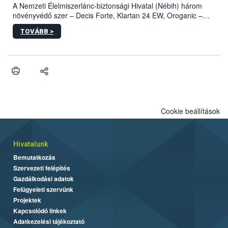
A Nemzeti Élelmiszerlánc-biztonsági Hivatal (Nébih) három
növényvédő szer – Decis Forte, Klartan 24 EW, Oroganic –
engedélyokiratát módosította, így azok a szüretet követően,
TOVÁBB >
egészen a vesszőérettség (BBCH 91) stádiumáig
felhasználhatóak a szőlőben. A kiterjesztések célja, hogy a korai
érésű szőlőkben is legyen lehetőség a károsító elleni további
védekezésre. Az Oroganic készítmény kis kiszerelésben kiskerti
felhasználók számára is elérhető és ökológiai termesztésben is
engedélyezett.
Cookie beállítások
Hivatalunk
Bemutatkozás
Szervezeti felépítés
Gazdálkodási adatok
Felügyeleti szervünk
Projektek
Kapcsolódó linkek
Adatkezelési tájékoztató