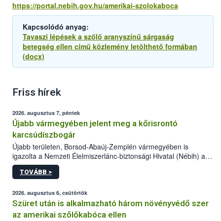
https://portal.nebih.gov.hu/amerikai-szolokaboca
Kapcsolódó anyag:
Tavaszi lépések a szőlő aranyszínű sárgaság
betegség ellen című közlemény letölthető formában
(docx)
Friss hírek
2026. augusztus 7, péntek
Újabb vármegyében jelent meg a kőrisrontó
karcsúdíszbogár
Újabb területen, Borsod-Abaúj-Zemplén vármegyében is
igazolta a Nemzeti Élelmiszerlánc-biztonsági Hivatal (Nébih) a
kőrisrontó karcsúdíszbogár (Agrilus planipennis) jelenlétét. A
TOVÁBB >
kártevőt nem csak színcsapdában találták meg, de már fertőzött
fában is azonosították. A növényvédelmi szakemberek folytatják
az intenzív felderítést, emellett az intézkedéseket a szlovák
2026. augusztus 6, csütörtök
hatósággal is összehangolják a terjedés megállítása érdekében.
Szüret után is alkalmazható három növényvédő szer
az amerikai szőlőkabóca ellen