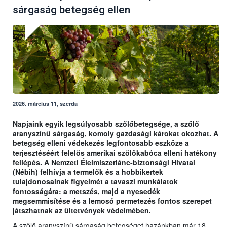
sárgaság betegség ellen
2026. március 11, szerda
Napjaink egyik legsúlyosabb szőlőbetegsége, a szőlő
aranyszínű sárgaság, komoly gazdasági károkat okozhat. A
betegség elleni védekezés legfontosabb eszköze a
terjesztéséért felelős amerikai szőlőkabóca elleni hatékony
fellépés. A Nemzeti Élelmiszerlánc-biztonsági Hivatal
(Nébih) felhívja a termelők és a hobbikertek
tulajdonosainak figyelmét a tavaszi munkálatok
fontosságára: a metszés, majd a nyesedék
megsemmisítése és a lemosó permetezés fontos szerepet
játszhatnak az ültetvények védelmében.
A szőlő aranyszínű sárgaság betegséget hazánkban már 18