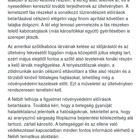
nyesedéken keresztül tovább terjedhetnek az ültetvényben. A
lemetszett fás részeket a vonatkozó tűzrendészeti előírások
betartásával célszerű elégetni vagy finom aprítást követően a
talajba dolgozni. A tél végi lemosó permetezés a fás részeken
telelő kabócatojások (más károsítókkal együtt) gyérítésében is
szerepet játszik.
Az amerikai szőlőkabóca lárváinak kelése az időjárástól és az
ültetvény fekvésétől függően május közepétől július elejéig tart,
ezért május elejétől fontos a szőlő alsó leveleinek fonáki részén
a kelő lárvák megfigyelése. A tenyészidőszak elején, a
zöldmunkák során célszerű eltávolítani a tőke alsó részén és a
törzsből kinövő fölösleges hajtásokat, lehetőleg még a
növényvédelmi kezelések előtt. Ezt a műveletet az ültetvényben
rendszeresen ismételni kell.
A Nébih felhívja a figyelmet növényvédelmi előírások
betartására. Továbbá kéri, hogy a betegség gyanúját
haladéktalanul jelentsék a hatóságoknak, tekintettel arra, hogy
az aranyszínű sárgaság fitoplazma bejelentési kötelezettség alá
tartozó, zárlati károsító. A betegséggel és az ellene való
védekezéssel kapcsolatban minden fontos információ elérhető a
Nébih tematikus aloldalán: