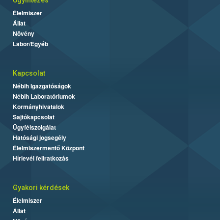
Élelmiszer
Állat
Növény
Labor/Egyéb
Kapcsolat
Nébih Igazgatóságok
Nébih Laboratóriumok
Kormányhivatalok
Sajtókapcsolat
Ügyfélszolgálat
Hatósági jogsegély
Élelmiszermentő Központ
Hírlevél feliratkozás
Gyakori kérdések
Élelmiszer
Állat