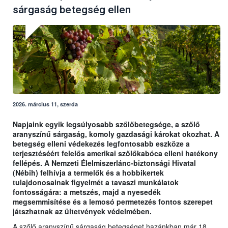
sárgaság betegség ellen
2026. március 11, szerda
Napjaink egyik legsúlyosabb szőlőbetegsége, a szőlő
aranyszínű sárgaság, komoly gazdasági károkat okozhat. A
betegség elleni védekezés legfontosabb eszköze a
terjesztéséért felelős amerikai szőlőkabóca elleni hatékony
fellépés. A Nemzeti Élelmiszerlánc-biztonsági Hivatal
(Nébih) felhívja a termelők és a hobbikertek
tulajdonosainak figyelmét a tavaszi munkálatok
fontosságára: a metszés, majd a nyesedék
megsemmisítése és a lemosó permetezés fontos szerepet
játszhatnak az ültetvények védelmében.
A szőlő aranyszínű sárgaság betegséget hazánkban már 18