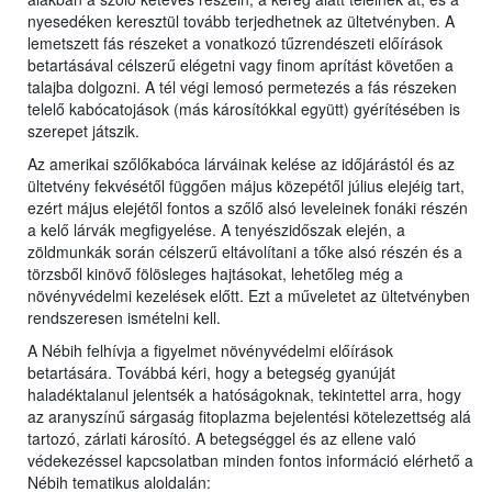
nyesedéken keresztül tovább terjedhetnek az ültetvényben. A
lemetszett fás részeket a vonatkozó tűzrendészeti előírások
betartásával célszerű elégetni vagy finom aprítást követően a
talajba dolgozni. A tél végi lemosó permetezés a fás részeken
telelő kabócatojások (más károsítókkal együtt) gyérítésében is
szerepet játszik.
Az amerikai szőlőkabóca lárváinak kelése az időjárástól és az
ültetvény fekvésétől függően május közepétől július elejéig tart,
ezért május elejétől fontos a szőlő alsó leveleinek fonáki részén
a kelő lárvák megfigyelése. A tenyészidőszak elején, a
zöldmunkák során célszerű eltávolítani a tőke alsó részén és a
törzsből kinövő fölösleges hajtásokat, lehetőleg még a
növényvédelmi kezelések előtt. Ezt a műveletet az ültetvényben
rendszeresen ismételni kell.
A Nébih felhívja a figyelmet növényvédelmi előírások
betartására. Továbbá kéri, hogy a betegség gyanúját
haladéktalanul jelentsék a hatóságoknak, tekintettel arra, hogy
az aranyszínű sárgaság fitoplazma bejelentési kötelezettség alá
tartozó, zárlati károsító. A betegséggel és az ellene való
védekezéssel kapcsolatban minden fontos információ elérhető a
Nébih tematikus aloldalán: