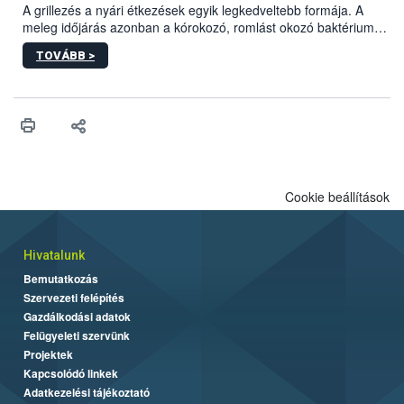
engedélyezett.
A grillezés a nyári étkezések egyik legkedveltebb formája. A
meleg időjárás azonban a kórokozó, romlást okozó baktériumok
gyorsabb szaporodásának is kedvez. A szabadtéri sütögetés
TOVÁBB >
ezért nem csupán a megfelelő sütési technikáról szól: legalább
ilyen fontos az alapanyagok biztonságos kezelése, az alapvető
higiéniai szabályok betartása, a megfelelő hőkezelés, valamint a
maradékok szakszerű tárolása. A Nemzeti Élelmiszerlánc-
biztonsági Hivatal (Nébih) Oktatási Programja összegyűjtötte a
biztonságos grillezés legfontosabb tudnivalóit.
Cookie beállítások
Hivatalunk
Bemutatkozás
Szervezeti felépítés
Gazdálkodási adatok
Felügyeleti szervünk
Projektek
Kapcsolódó linkek
Adatkezelési tájékoztató