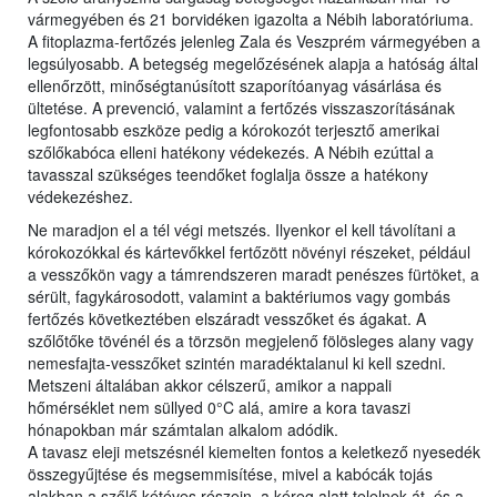
vármegyében és 21 borvidéken igazolta a Nébih laboratóriuma.
A fitoplazma-fertőzés jelenleg Zala és Veszprém vármegyében a
legsúlyosabb. A betegség megelőzésének alapja a hatóság által
ellenőrzött, minőségtanúsított szaporítóanyag vásárlása és
ültetése. A prevenció, valamint a fertőzés visszaszorításának
legfontosabb eszköze pedig a kórokozót terjesztő amerikai
szőlőkabóca elleni hatékony védekezés. A Nébih ezúttal a
tavasszal szükséges teendőket foglalja össze a hatékony
védekezéshez.
Ne maradjon el a tél végi metszés. Ilyenkor el kell távolítani a
kórokozókkal és kártevőkkel fertőzött növényi részeket, például
a vesszőkön vagy a támrendszeren maradt penészes fürtöket, a
sérült, fagykárosodott, valamint a baktériumos vagy gombás
fertőzés következtében elszáradt vesszőket és ágakat. A
szőlőtőke tövénél és a törzsön megjelenő fölösleges alany vagy
nemesfajta-vesszőket szintén maradéktalanul ki kell szedni.
Metszeni általában akkor célszerű, amikor a nappali
hőmérséklet nem süllyed 0°C alá, amire a kora tavaszi
hónapokban már számtalan alkalom adódik.
A tavasz eleji metszésnél kiemelten fontos a keletkező nyesedék
összegyűjtése és megsemmisítése, mivel a kabócák tojás
alakban a szőlő kétéves részein, a kéreg alatt telelnek át, és a