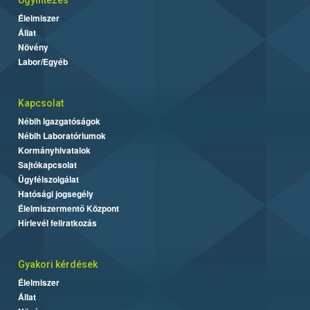
Élelmiszer
Állat
Növény
Labor/Egyéb
Kapcsolat
Nébih Igazgatóságok
Nébih Laboratóriumok
Kormányhivatalok
Sajtókapcsolat
Ügyfélszolgálat
Hatósági jogsegély
Élelmiszermentő Központ
Hírlevél feliratkozás
Gyakori kérdések
Élelmiszer
Állat