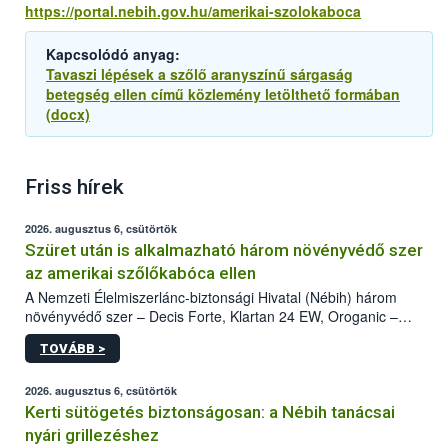
https://portal.nebih.gov.hu/amerikai-szolokaboca
Kapcsolódó anyag:
Tavaszi lépések a szőlő aranyszínű sárgaság
betegség ellen című közlemény letölthető formában
(docx)
Friss hírek
2026. augusztus 6, csütörtök
Szüret után is alkalmazható három növényvédő szer
az amerikai szőlőkabóca ellen
A Nemzeti Élelmiszerlánc-biztonsági Hivatal (Nébih) három
növényvédő szer – Decis Forte, Klartan 24 EW, Oroganic –
engedélyokiratát módosította, így azok a szüretet követően,
TOVÁBB >
egészen a vesszőérettség (BBCH 91) stádiumáig
felhasználhatóak a szőlőben. A kiterjesztések célja, hogy a korai
érésű szőlőkben is legyen lehetőség a károsító elleni további
2026. augusztus 6, csütörtök
védekezésre. Az Oroganic készítmény kis kiszerelésben kiskerti
Kerti sütögetés biztonságosan: a Nébih tanácsai
felhasználók számára is elérhető és ökológiai termesztésben is
nyári grillezéshez