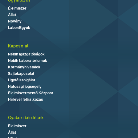
Élelmiszer
Állat
Növény
Labor/Egyéb
Kapcsolat
Nébih Igazgatóságok
Nébih Laboratóriumok
Kormányhivatalok
Sajtókapcsolat
Ügyfélszolgálat
Hatósági jogsegély
Élelmiszermentő Központ
Hírlevél feliratkozás
Gyakori kérdések
Élelmiszer
Állat