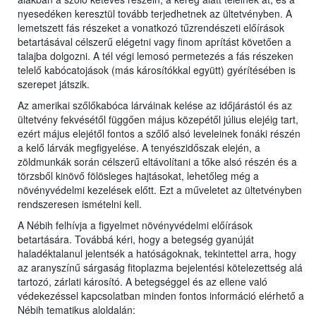
nyesedéken keresztül tovább terjedhetnek az ültetvényben. A
lemetszett fás részeket a vonatkozó tűzrendészeti előírások
betartásával célszerű elégetni vagy finom aprítást követően a
talajba dolgozni. A tél végi lemosó permetezés a fás részeken
telelő kabócatojások (más károsítókkal együtt) gyérítésében is
szerepet játszik.
Az amerikai szőlőkabóca lárváinak kelése az időjárástól és az
ültetvény fekvésétől függően május közepétől július elejéig tart,
ezért május elejétől fontos a szőlő alsó leveleinek fonáki részén
a kelő lárvák megfigyelése. A tenyészidőszak elején, a
zöldmunkák során célszerű eltávolítani a tőke alsó részén és a
törzsből kinövő fölösleges hajtásokat, lehetőleg még a
növényvédelmi kezelések előtt. Ezt a műveletet az ültetvényben
rendszeresen ismételni kell.
A Nébih felhívja a figyelmet növényvédelmi előírások
betartására. Továbbá kéri, hogy a betegség gyanúját
haladéktalanul jelentsék a hatóságoknak, tekintettel arra, hogy
az aranyszínű sárgaság fitoplazma bejelentési kötelezettség alá
tartozó, zárlati károsító. A betegséggel és az ellene való
védekezéssel kapcsolatban minden fontos információ elérhető a
Nébih tematikus aloldalán: