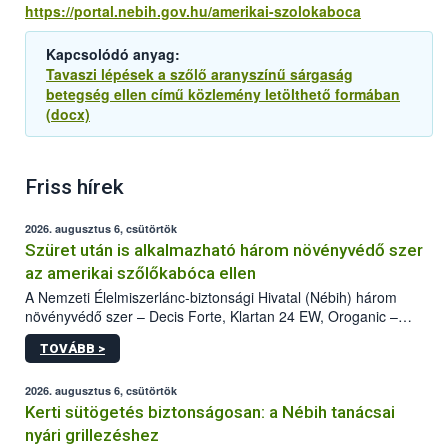
https://portal.nebih.gov.hu/amerikai-szolokaboca
Kapcsolódó anyag:
Tavaszi lépések a szőlő aranyszínű sárgaság
betegség ellen című közlemény letölthető formában
(docx)
Friss hírek
2026. augusztus 6, csütörtök
Szüret után is alkalmazható három növényvédő szer
az amerikai szőlőkabóca ellen
A Nemzeti Élelmiszerlánc-biztonsági Hivatal (Nébih) három
növényvédő szer – Decis Forte, Klartan 24 EW, Oroganic –
engedélyokiratát módosította, így azok a szüretet követően,
TOVÁBB >
egészen a vesszőérettség (BBCH 91) stádiumáig
felhasználhatóak a szőlőben. A kiterjesztések célja, hogy a korai
érésű szőlőkben is legyen lehetőség a károsító elleni további
2026. augusztus 6, csütörtök
védekezésre. Az Oroganic készítmény kis kiszerelésben kiskerti
Kerti sütögetés biztonságosan: a Nébih tanácsai
felhasználók számára is elérhető és ökológiai termesztésben is
nyári grillezéshez