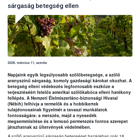
sárgaság betegség ellen
2026. március 11, szerda
Napjaink egyik legsúlyosabb szőlőbetegsége, a szőlő
aranyszínű sárgaság, komoly gazdasági károkat okozhat. A
betegség elleni védekezés legfontosabb eszköze a
terjesztéséért felelős amerikai szőlőkabóca elleni hatékony
fellépés. A Nemzeti Élelmiszerlánc-biztonsági Hivatal
(Nébih) felhívja a termelők és a hobbikertek
tulajdonosainak figyelmét a tavaszi munkálatok
fontosságára: a metszés, majd a nyesedék
megsemmisítése és a lemosó permetezés fontos szerepet
játszhatnak az ültetvények védelmében.
A szőlő aranyszínű sárgaság betegséget hazánkban már 18