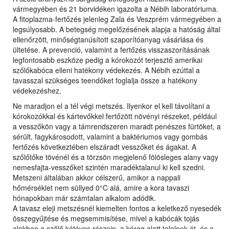
vármegyében és 21 borvidéken igazolta a Nébih laboratóriuma.
A fitoplazma-fertőzés jelenleg Zala és Veszprém vármegyében a
legsúlyosabb. A betegség megelőzésének alapja a hatóság által
ellenőrzött, minőségtanúsított szaporítóanyag vásárlása és
ültetése. A prevenció, valamint a fertőzés visszaszorításának
legfontosabb eszköze pedig a kórokozót terjesztő amerikai
szőlőkabóca elleni hatékony védekezés. A Nébih ezúttal a
tavasszal szükséges teendőket foglalja össze a hatékony
védekezéshez.
Ne maradjon el a tél végi metszés. Ilyenkor el kell távolítani a
kórokozókkal és kártevőkkel fertőzött növényi részeket, például
a vesszőkön vagy a támrendszeren maradt penészes fürtöket, a
sérült, fagykárosodott, valamint a baktériumos vagy gombás
fertőzés következtében elszáradt vesszőket és ágakat. A
szőlőtőke tövénél és a törzsön megjelenő fölösleges alany vagy
nemesfajta-vesszőket szintén maradéktalanul ki kell szedni.
Metszeni általában akkor célszerű, amikor a nappali
hőmérséklet nem süllyed 0°C alá, amire a kora tavaszi
hónapokban már számtalan alkalom adódik.
A tavasz eleji metszésnél kiemelten fontos a keletkező nyesedék
összegyűjtése és megsemmisítése, mivel a kabócák tojás
alakban a szőlő kétéves részein, a kéreg alatt telelnek át, és a