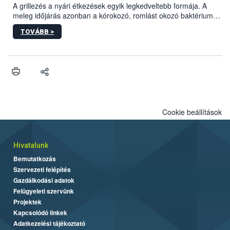
engedélyezett.
A grillezés a nyári étkezések egyik legkedveltebb formája. A
meleg időjárás azonban a kórokozó, romlást okozó baktériumok
gyorsabb szaporodásának is kedvez. A szabadtéri sütögetés
TOVÁBB >
ezért nem csupán a megfelelő sütési technikáról szól: legalább
ilyen fontos az alapanyagok biztonságos kezelése, az alapvető
higiéniai szabályok betartása, a megfelelő hőkezelés, valamint a
maradékok szakszerű tárolása. A Nemzeti Élelmiszerlánc-
biztonsági Hivatal (Nébih) Oktatási Programja összegyűjtötte a
biztonságos grillezés legfontosabb tudnivalóit.
Cookie beállítások
Hivatalunk
Bemutatkozás
Szervezeti felépítés
Gazdálkodási adatok
Felügyeleti szervünk
Projektek
Kapcsolódó linkek
Adatkezelési tájékoztató