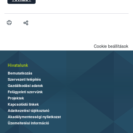
hatósági feladatokat, valamint a veszélyes eb tartását és annak
engedélyezését. Ezen eljárások során szükség esetén be kell
vonni az ebek viselkedésének megítélésében jártas szakértőt.
Cookie beállítások
Hivatalunk
Bemutatkozás
Szervezeti felépítés
Gazdálkodási adatok
Felügyeleti szervünk
Projektek
Kapcsolódó linkek
Adatkezelési tájékoztató
Akadálymentességi nyilatkozat
Üzemeltetési információ