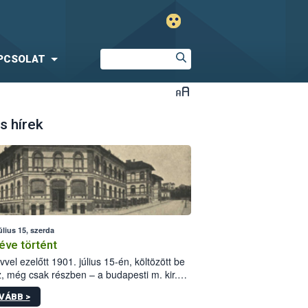
PCSOLAT
s hírek
úlius 15, szerda
éve történt
vvel ezelőtt 1901. július 15-én, költözött be
z, még csak részben – a budapesti m. kir.
i vetőmagvizsgáló állomás a Kis Rókus utca
VÁBB >
ám alatti, Czigler Győző által tervezett új