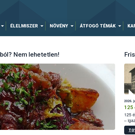
ÉLELMISZER
NÖVÉNY
ÁTFOGÓ TÉMÁK
KA
-ból? Nem lehetetlen!
Fris
2026. j
125 
125 é
– iga
állam
TO
15. sz