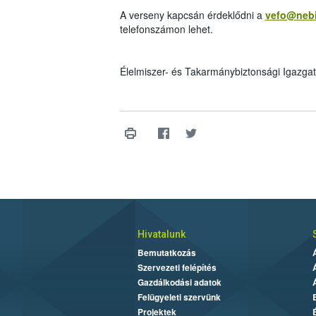
A verseny kapcsán érdeklődni a
vefo@nebi
telefonszámon lehet.
Élelmiszer- és Takarmánybiztonsági Igazga
Hivatalunk
Bemutatkozás
Szervezeti felépítés
Gazdálkodási adatok
Felügyeleti szervünk
Projektek