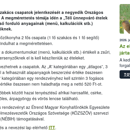
épüle
szakács csapatok jelentkezését a negyedik Országos
A megmérettetés témája idén a „Téli ünnepváró ételek
ő forduló anyagainak (menü, kalkulációk stb.)
őknek.
őzőkonyha 2 fős csapata (1 fő szakács és 1 fő segítő)
2026. j
 indulhat a megmérettetésen.
Az e
r a dokumentumokat (menü, kalkulációk stb.) értékeli a zsűri,
járta
rsenyzőknek el is kell készíteniük az ételeket.
A kedv
forga
vezhetnek a csapatok. Az „A” kategóriában egy „átlagos”, 3
Korm.
él a felhasznált alapanyagok beszerzési értéke összesen
TO
sérül
” kategóriában egy rendezvényhez kell szintén 3 fogásos
felme
 értéke összesen nem haladhatja meg a nettó 520 Ft-ot.
veszé
bek között hazai tenyésztésű afrikai harcsafilé, csirke,
Ezen 
vonni
 köles, árpagyöngy és vörös lencse található.
jártas
lós rendezvényt az Étrend Magyar Konyhafőnökök Egyesülete
lelmezésvezetők Országos Szövetsége (KÖZSZÖV) szervezi
l (NÉBIH) támogatásával.
és a nevezési lap elérhető
ITT
.