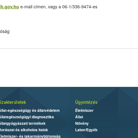
h.gov.hu
e-mail címen, vagy a 06-1/336-9474-es
tóság
Szakterületek
Ügyintézés
Állat-egészségügy és állatvédelem
Élelmiszer
Állategészségügyi diagnosztika
Állat
Állatgyógyászati termékek
Növény
Borászat és alkoholos italok
Labor/Egyéb
Élelmiszer- és takarmánybiztonság