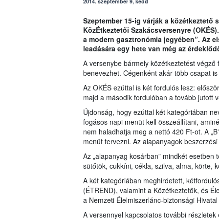
2014. szeptember 9, kedd
Szeptember 15-ig várják a közétkeztető 
KözÉtkeztetői Szakácsversenyre (OKÉS). 
a modern gasztronómia jegyében”. Az els
leadására egy hete van még az érdeklőd
A versenybe bármely közétkeztetést végző f
benevezhet. Cégenként akár több csapat is
Az OKÉS ezúttal is két fordulós lesz: előszö
majd a második fordulóban a tovább jutott ve
Újdonság, hogy ezúttal két kategóriában ne
fogásos napi menüt kell összeállítani, amin
nem haladhatja meg a nettó 420 Ft-ot. A „B
menüt tervezni. Az alapanyagok beszerzési
Az „alapanyag kosárban” mindkét esetben töb
sütőtök, cukkíni, cékla, szilva, alma, körte,
A két kategóriában meghirdetett, kétfordu
(ÉTREND), valamint a Közétkeztetők, és É
a Nemzeti Élelmiszerlánc-biztonsági Hivata
A versennyel kapcsolatos további részletek 