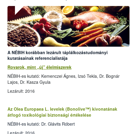
A NÉBIH korábban lezárult táplálkozástudományi
kutatásainak referencialistája
Rovarok, mint „új” élelmiszerek
NÉBIH-es kutató: Kemenczei Ágnes, Izsó Tekla, Dr. Bognár
Lajos, Dr. Kasza Gyula
Lezárult: 2016
Az Olea Europaea L. levelek (Bonolive™) kivonatának
átfogó toxikológiai biztonsági értékelése
NÉBIH-es kutató: Dr. Glávits Róbert
Lezárult: 2016