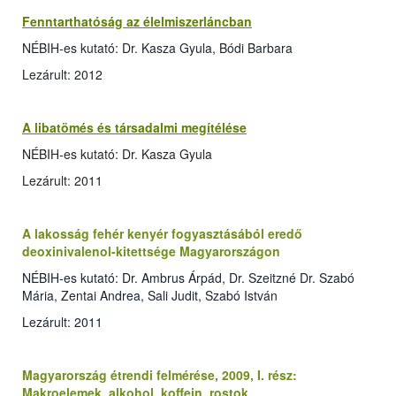
Fenntarthatóság az élelmiszerláncban
NÉBIH-es kutató: Dr. Kasza Gyula, Bódi Barbara
Lezárult: 2012
A libatömés és társadalmi megítélése
NÉBIH-es kutató: Dr. Kasza Gyula
Lezárult: 2011
A lakosság fehér kenyér fogyasztásából eredő
deoxinivalenol-kitettsége Magyarországon
NÉBIH-es kutató: Dr. Ambrus Árpád, Dr. Szeitzné Dr. Szabó
Mária, Zentai Andrea, Sali Judit, Szabó István
Lezárult: 2011
Magyarország étrendi felmérése, 2009, I. rész:
Makroelemek, alkohol, koffein, rostok