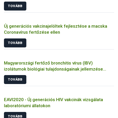
TOVÁBB
Új generációs vakcinajelöltek fejlesztése a macska
Coronavírus fertőzése ellen
TOVÁBB
Magyarországi fertőző bronchitis vírus (IBV)
izolátumok biológiai tulajdonságainak jellemzése
állatkísérletes és molekuláris biológiai eszközökkel
TOVÁBB
EAVI2020 - Új generációs HIV vakcinák vizsgálata
laboratóriumi állatokon
TOVÁBB