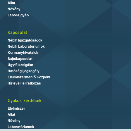
Állat
Növény
Labor/Egyéb
Kapcsolat
Nébih Igazgatóságok
Nébih Laboratóriumok
Kormányhivatalok
Sajtókapcsolat
Ügyfélszolgálat
Hatósági jogsegély
Élelmiszermentő Központ
Hírlevél feliratkozás
Gyakori kérdések
Élelmiszer
Állat
Növény
Laboratóriumok