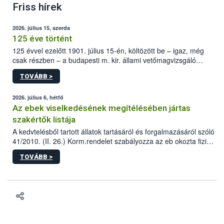
Friss hírek
2026. július 15, szerda
125 éve történt
125 évvel ezelőtt 1901. július 15-én, költözött be – igaz, még
csak részben – a budapesti m. kir. állami vetőmagvizsgáló
állomás a Kis Rókus utca 15. szám alatti, Czigler Győző által
TOVÁBB >
tervezett új épületébe.
2026. július 6, hétfő
Az ebek viselkedésének megítélésében jártas
szakértők listája
A kedvtelésből tartott állatok tartásáról és forgalmazásáról szóló
41/2010. (II. 26.) Korm.rendelet szabályozza az eb okozta fizikai
sérülés, illetve ennek veszélye keletkezésekor felmerülő
TOVÁBB >
hatósági feladatokat, valamint a veszélyes eb tartását és annak
engedélyezését. Ezen eljárások során szükség esetén be kell
vonni az ebek viselkedésének megítélésében jártas szakértőt.