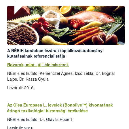
A NÉBIH korábban lezárult táplálkozástudományi
kutatásainak referencialistája
Rovarok, mint „új” élelmiszerek
NÉBIH-es kutató: Kemenczei Ágnes, Izsó Tekla, Dr. Bognár
Lajos, Dr. Kasza Gyula
Lezárult: 2016
Az Olea Europaea L. levelek (Bonolive™) kivonatának
átfogó toxikológiai biztonsági értékelése
NÉBIH-es kutató: Dr. Glávits Róbert
Lezárult: 2016