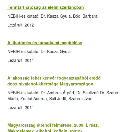
Fenntarthatóság az élelmiszerláncban
NÉBIH-es kutató: Dr. Kasza Gyula, Bódi Barbara
Lezárult: 2012
A libatömés és társadalmi megítélése
NÉBIH-es kutató: Dr. Kasza Gyula
Lezárult: 2011
A lakosság fehér kenyér fogyasztásából eredő
deoxinivalenol-kitettsége Magyarországon
NÉBIH-es kutató: Dr. Ambrus Árpád, Dr. Szeitzné Dr. Szabó
Mária, Zentai Andrea, Sali Judit, Szabó István
Lezárult: 2011
Magyarország étrendi felmérése, 2009, I. rész:
Makroelemek, alkohol, koffein, rostok