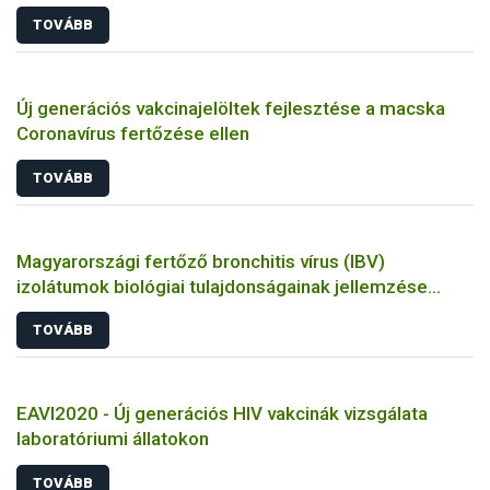
TOVÁBB
Új generációs vakcinajelöltek fejlesztése a macska
Coronavírus fertőzése ellen
TOVÁBB
Magyarországi fertőző bronchitis vírus (IBV)
izolátumok biológiai tulajdonságainak jellemzése
állatkísérletes és molekuláris biológiai eszközökkel
TOVÁBB
EAVI2020 - Új generációs HIV vakcinák vizsgálata
laboratóriumi állatokon
TOVÁBB