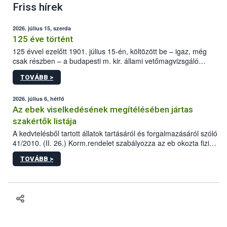
Friss hírek
2026. július 15, szerda
125 éve történt
125 évvel ezelőtt 1901. július 15-én, költözött be – igaz, még
csak részben – a budapesti m. kir. állami vetőmagvizsgáló
állomás a Kis Rókus utca 15. szám alatti, Czigler Győző által
TOVÁBB >
tervezett új épületébe.
2026. július 6, hétfő
Az ebek viselkedésének megítélésében jártas
szakértők listája
A kedvtelésből tartott állatok tartásáról és forgalmazásáról szóló
41/2010. (II. 26.) Korm.rendelet szabályozza az eb okozta fizikai
sérülés, illetve ennek veszélye keletkezésekor felmerülő
TOVÁBB >
hatósági feladatokat, valamint a veszélyes eb tartását és annak
engedélyezését. Ezen eljárások során szükség esetén be kell
vonni az ebek viselkedésének megítélésében jártas szakértőt.