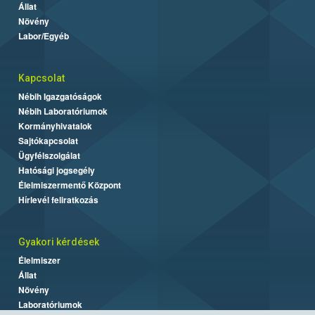
Állat
Növény
Labor/Egyéb
Kapcsolat
Nébih Igazgatóságok
Nébih Laboratóriumok
Kormányhivatalok
Sajtókapcsolat
Ügyfélszolgálat
Hatósági jogsegély
Élelmiszermentő Központ
Hírlevél feliratkozás
Gyakori kérdések
Élelmiszer
Állat
Növény
Laboratóriumok