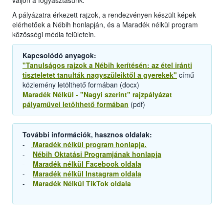
váljon a fogyasztásunk.
A pályázatra érkezett rajzok, a rendezvényen készült képek
elérhetőek a Nébih honlapján, és a Maradék nélkül program
közösségi média felületein.
Kapcsolódó anyagok:
"Tanulságos rajzok a Nébih kerítésén: az étel iránti
tiszteletet tanulták nagyszüleiktől a gyerekek"
című
közlemény letölthető formában (docx)
Maradék Nélkül - "Nagyi szerint" rajzpályázat
pályaművei letölthető formában
(pdf)
További információk, hasznos oldalak:
-
Maradék nélkül program honlapja.
-
Nébih Oktatási Programjának honlapja
-
Maradék nélkül Facebook oldala
-
Maradék nélkül Instagram oldala
-
Maradék Nélkül TikTok oldala