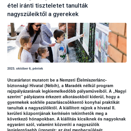
étel iránti tiszteletet tanulták
nagyszüleiktől a gyerekek
2023. október 6, péntek
Utcatárlatot mutatott be a Nemzeti Élelmiszerlánc-
biztonsági Hivatal (Nébih), a Maradék nélkül program
rajzpályázatának legkiemelkedőbb pályaműveiből. A „Nagyi
szerint” pályázatra érkezett alkotásokból kiderül, hogy a
gyermekek sokféle pazarláscsökkentő konyhai praktikát
tanultak a nagyszülőktől. A kiállított rajzok a hivatal II.
kerületi központjának kerítésén tekinthetők meg a
következő hónapokban. A kiállítás kicsiknek és nagyoknak
egyaránt szól, valamint közvetíti a nagyszülők
legjelentősebb üzenetét: az étel megbecsülését.