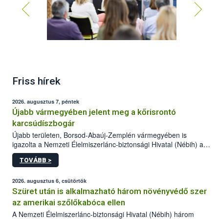
Friss hírek
2026. augusztus 7, péntek
Újabb vármegyében jelent meg a kőrisrontó
karcsúdíszbogár
Újabb területen, Borsod-Abaúj-Zemplén vármegyében is
igazolta a Nemzeti Élelmiszerlánc-biztonsági Hivatal (Nébih) a
kőrisrontó karcsúdíszbogár (Agrilus planipennis) jelenlétét. A
TOVÁBB >
kártevőt nem csak színcsapdában találták meg, de már fertőzött
fában is azonosították. A növényvédelmi szakemberek folytatják
az intenzív felderítést, emellett az intézkedéseket a szlovák
2026. augusztus 6, csütörtök
hatósággal is összehangolják a terjedés megállítása érdekében.
Szüret után is alkalmazható három növényvédő szer
az amerikai szőlőkabóca ellen
A Nemzeti Élelmiszerlánc-biztonsági Hivatal (Nébih) három