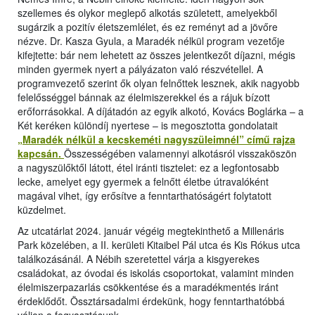
szellemes és olykor meglepő alkotás született, amelyekből
sugárzik a pozitív életszemlélet, és ez reményt ad a jövőre
nézve. Dr. Kasza Gyula, a Maradék nélkül program vezetője
kifejtette: bár nem lehetett az összes jelentkezőt díjazni, mégis
minden gyermek nyert a pályázaton való részvétellel. A
programvezető szerint ők olyan felnőttek lesznek, akik nagyobb
felelősséggel bánnak az élelmiszerekkel és a rájuk bízott
erőforrásokkal. A díjátadón az egyik alkotó, Kovács Boglárka – a
Két keréken különdíj nyertese – is megosztotta gondolatait
„Maradék nélkül a kecskeméti nagyszüleimnél” című rajza
kapcsán.
Összességében valamennyi alkotásról visszaköszön
a nagyszülőktől látott, étel iránti tisztelet: ez a legfontosabb
lecke, amelyet egy gyermek a felnőtt életbe útravalóként
magával vihet, így erősítve a fenntarthatóságért folytatott
küzdelmet.
Az utcatárlat 2024. január végéig megtekinthető a Millenáris
Park közelében, a II. kerületi Kitaibel Pál utca és Kis Rókus utca
találkozásánál. A Nébih szeretettel várja a kisgyerekes
családokat, az óvodai és iskolás csoportokat, valamint minden
élelmiszerpazarlás csökkentése és a maradékmentés iránt
érdeklődőt. Össztársadalmi érdekünk, hogy fenntarthatóbbá