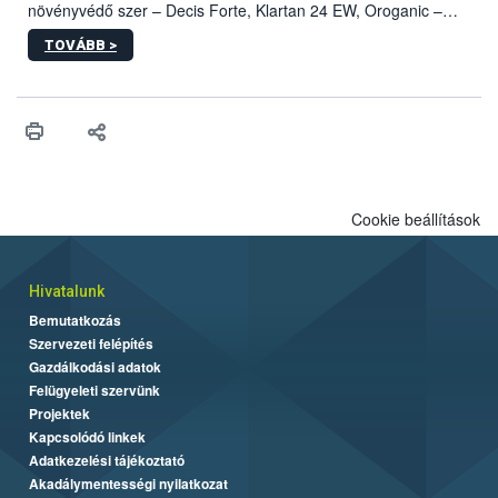
növényvédő szer – Decis Forte, Klartan 24 EW, Oroganic –
engedélyokiratát módosította, így azok a szüretet követően,
TOVÁBB >
egészen a vesszőérettség (BBCH 91) stádiumáig
felhasználhatóak a szőlőben. A kiterjesztések célja, hogy a korai
érésű szőlőkben is legyen lehetőség a károsító elleni további
védekezésre. Az Oroganic készítmény kis kiszerelésben kiskerti
felhasználók számára is elérhető és ökológiai termesztésben is
engedélyezett.
Cookie beállítások
Hivatalunk
Bemutatkozás
Szervezeti felépítés
Gazdálkodási adatok
Felügyeleti szervünk
Projektek
Kapcsolódó linkek
Adatkezelési tájékoztató
Akadálymentességi nyilatkozat