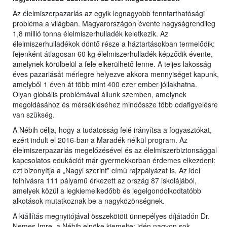
Az élelmiszerpazarlás az egyik legnagyobb fenntarthatósági
probléma a világban. Magyarországon évente nagyságrendileg
1,8 millió tonna élelmiszerhulladék keletkezik. Az
élelmiszerhulladékok döntő része a háztartásokban termelődik:
fejenként átlagosan 60 kg élelmiszerhulladék képződik évente,
amelynek körülbelül a fele elkerülhető lenne. A teljes lakosság
éves pazarlását mérlegre helyezve akkora mennyiséget kapunk,
amelyből 1 éven át több mint 400 ezer ember jóllakhatna.
Olyan globális problémával állunk szemben, amelynek
megoldásához és mérsékléséhez mindössze több odafigyelésre
van szükség.
A Nébih célja, hogy a tudatosság felé irányítsa a fogyasztókat,
ezért indult el 2016-ban a Maradék nélkül program. Az
élelmiszerpazarlás megelőzésével és az élelmiszerbiztonsággal
kapcsolatos edukációt már gyermekkorban érdemes elkezdeni:
ezt bizonyítja a „Nagyi szerint” című rajzpályázat is. Az idei
felhívásra 111 pályamű érkezett az ország 87 iskolájából,
amelyek közül a legkiemelkedőbb és legelgondolkodtatóbb
alkotások mutatkoznak be a nagyközönségnek.
A kiállítás megnyitójával összekötött ünnepélyes díjátadón Dr.
Nemes Imre, a Nébih elnöke kiemelte: idén nagyon sok