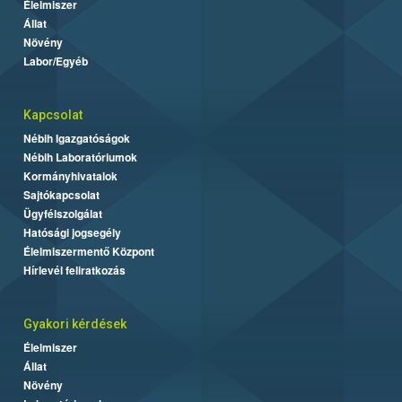
Élelmiszer
Állat
Növény
Labor/Egyéb
Kapcsolat
Nébih Igazgatóságok
Nébih Laboratóriumok
Kormányhivatalok
Sajtókapcsolat
Ügyfélszolgálat
Hatósági jogsegély
Élelmiszermentő Központ
Hírlevél feliratkozás
Gyakori kérdések
Élelmiszer
Állat
Növény