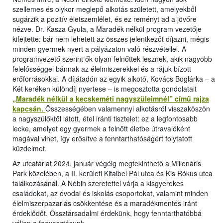
szellemes és olykor meglepő alkotás született, amelyekből
sugárzik a pozitív életszemlélet, és ez reményt ad a jövőre
nézve. Dr. Kasza Gyula, a Maradék nélkül program vezetője
kifejtette: bár nem lehetett az összes jelentkezőt díjazni, mégis
minden gyermek nyert a pályázaton való részvétellel. A
programvezető szerint ők olyan felnőttek lesznek, akik nagyobb
felelősséggel bánnak az élelmiszerekkel és a rájuk bízott
erőforrásokkal. A díjátadón az egyik alkotó, Kovács Boglárka – a
Két keréken különdíj nyertese – is megosztotta gondolatait
„Maradék nélkül a kecskeméti nagyszüleimnél” című rajza
kapcsán.
Összességében valamennyi alkotásról visszaköszön
a nagyszülőktől látott, étel iránti tisztelet: ez a legfontosabb
lecke, amelyet egy gyermek a felnőtt életbe útravalóként
magával vihet, így erősítve a fenntarthatóságért folytatott
küzdelmet.
Az utcatárlat 2024. január végéig megtekinthető a Millenáris
Park közelében, a II. kerületi Kitaibel Pál utca és Kis Rókus utca
találkozásánál. A Nébih szeretettel várja a kisgyerekes
családokat, az óvodai és iskolás csoportokat, valamint minden
élelmiszerpazarlás csökkentése és a maradékmentés iránt
érdeklődőt. Össztársadalmi érdekünk, hogy fenntarthatóbbá