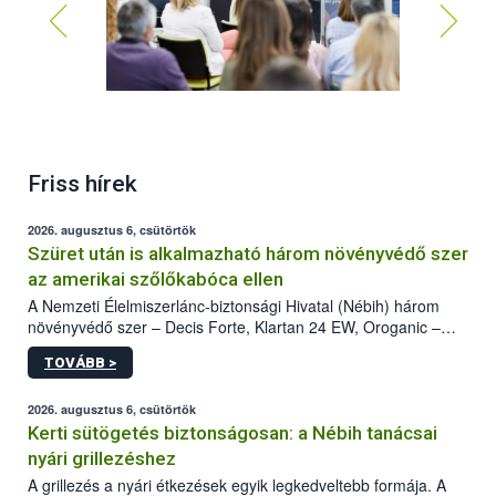
Friss hírek
2026. augusztus 6, csütörtök
Szüret után is alkalmazható három növényvédő szer
az amerikai szőlőkabóca ellen
A Nemzeti Élelmiszerlánc-biztonsági Hivatal (Nébih) három
növényvédő szer – Decis Forte, Klartan 24 EW, Oroganic –
engedélyokiratát módosította, így azok a szüretet követően,
TOVÁBB >
egészen a vesszőérettség (BBCH 91) stádiumáig
felhasználhatóak a szőlőben. A kiterjesztések célja, hogy a korai
érésű szőlőkben is legyen lehetőség a károsító elleni további
2026. augusztus 6, csütörtök
védekezésre. Az Oroganic készítmény kis kiszerelésben kiskerti
Kerti sütögetés biztonságosan: a Nébih tanácsai
felhasználók számára is elérhető és ökológiai termesztésben is
nyári grillezéshez
engedélyezett.
A grillezés a nyári étkezések egyik legkedveltebb formája. A