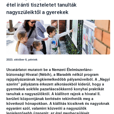
étel iránti tiszteletet tanulták
nagyszüleiktől a gyerekek
2023. október 6, péntek
Utcatárlatot mutatott be a Nemzeti Élelmiszerlánc-
biztonsági Hivatal (Nébih), a Maradék nélkül program
rajzpályázatának legkiemelkedőbb pályaműveiből. A „Nagyi
szerint” pályázatra érkezett alkotásokból kiderül, hogy a
gyermekek sokféle pazarláscsökkentő konyhai praktikát
tanultak a nagyszülőktől. A kiállított rajzok a hivatal II.
kerületi központjának kerítésén tekinthetők meg a
következő hónapokban. A kiállítás kicsiknek és nagyoknak
egyaránt szól, valamint közvetíti a nagyszülők
legjelentősebb üzenetét: az étel megbecsülését.