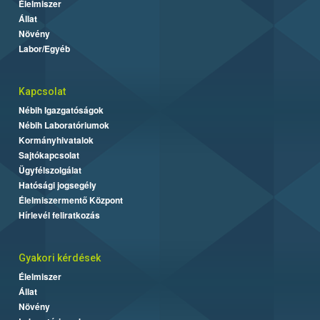
Élelmiszer
Állat
Növény
Labor/Egyéb
Kapcsolat
Nébih Igazgatóságok
Nébih Laboratóriumok
Kormányhivatalok
Sajtókapcsolat
Ügyfélszolgálat
Hatósági jogsegély
Élelmiszermentő Központ
Hírlevél feliratkozás
Gyakori kérdések
Élelmiszer
Állat
Növény