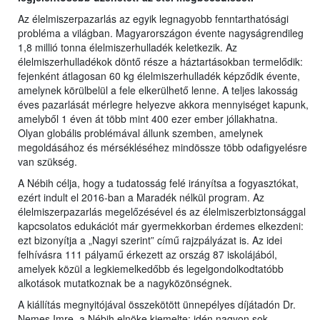
Az élelmiszerpazarlás az egyik legnagyobb fenntarthatósági
probléma a világban. Magyarországon évente nagyságrendileg
1,8 millió tonna élelmiszerhulladék keletkezik. Az
élelmiszerhulladékok döntő része a háztartásokban termelődik:
fejenként átlagosan 60 kg élelmiszerhulladék képződik évente,
amelynek körülbelül a fele elkerülhető lenne. A teljes lakosság
éves pazarlását mérlegre helyezve akkora mennyiséget kapunk,
amelyből 1 éven át több mint 400 ezer ember jóllakhatna.
Olyan globális problémával állunk szemben, amelynek
megoldásához és mérsékléséhez mindössze több odafigyelésre
van szükség.
A Nébih célja, hogy a tudatosság felé irányítsa a fogyasztókat,
ezért indult el 2016-ban a Maradék nélkül program. Az
élelmiszerpazarlás megelőzésével és az élelmiszerbiztonsággal
kapcsolatos edukációt már gyermekkorban érdemes elkezdeni:
ezt bizonyítja a „Nagyi szerint” című rajzpályázat is. Az idei
felhívásra 111 pályamű érkezett az ország 87 iskolájából,
amelyek közül a legkiemelkedőbb és legelgondolkodtatóbb
alkotások mutatkoznak be a nagyközönségnek.
A kiállítás megnyitójával összekötött ünnepélyes díjátadón Dr.
Nemes Imre, a Nébih elnöke kiemelte: idén nagyon sok