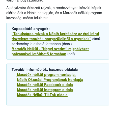
váljon a fogyasztásunk.
A pályázatra érkezett rajzok, a rendezvényen készült képek
elérhetőek a Nébih honlapján, és a Maradék nélkül program
közösségi média felületein.
Kapcsolódó anyagok:
"Tanulságos rajzok a Nébih kerítésén: az étel iránti
tiszteletet tanulták nagyszüleiktől a gyerekek"
című
közlemény letölthető formában (docx)
Maradék Nélkül - "Nagyi szerint" rajzpályázat
pályaművei letölthető formában
(pdf)
További információk, hasznos oldalak:
-
Maradék nélkül program honlapja.
-
Nébih Oktatási Programjának honlapja
-
Maradék nélkül Facebook oldala
-
Maradék nélkül Instagram oldala
-
Maradék Nélkül TikTok oldala