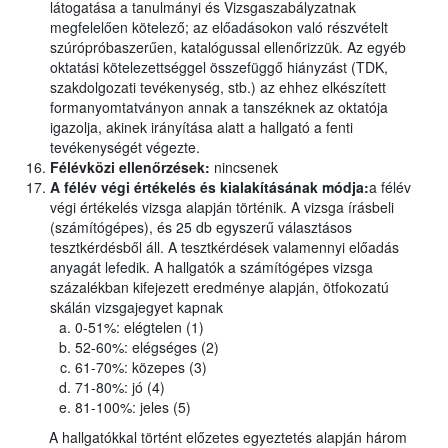
látogatása a tanulmányi és Vizsgaszabályzatnak
megfelelően kötelező; az előadásokon való részvételt
szúrópróbaszerűen, katalógussal ellenőrizzük. Az egyéb
oktatási kötelezettséggel összefüggő hiányzást (TDK,
szakdolgozati tevékenység, stb.) az ehhez elkészített
formanyomtatványon annak a tanszéknek az oktatója
igazolja, akinek irányítása alatt a hallgató a fenti
tevékenységét végezte.
Félévközi ellenőrzések:
nincsenek
A félév végi értékelés és kialakításának módja:
a félév
végi értékelés vizsga alapján történik. A vizsga írásbeli
(számítógépes), és 25 db egyszerű választásos
tesztkérdésből áll. A tesztkérdések valamennyi előadás
anyagát lefedik. A hallgatók a számítógépes vizsga
százalékban kifejezett eredménye alapján, ötfokozatú
skálán vizsgajegyet kapnak
0-51%: elégtelen (1)
52-60%: elégséges (2)
61-70%: közepes (3)
71-80%: jó (4)
81-100%: jeles (5)
A hallgatókkal történt előzetes egyeztetés alapján három