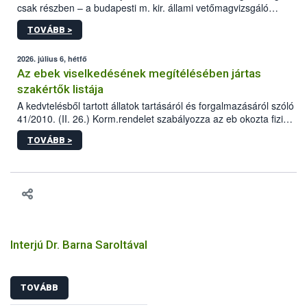
csak részben – a budapesti m. kir. állami vetőmagvizsgáló
állomás a Kis Rókus utca 15. szám alatti, Czigler Győző által
TOVÁBB >
tervezett új épületébe.
2026. július 6, hétfő
Az ebek viselkedésének megítélésében jártas
szakértők listája
A kedvtelésből tartott állatok tartásáról és forgalmazásáról szóló
41/2010. (II. 26.) Korm.rendelet szabályozza az eb okozta fizikai
sérülés, illetve ennek veszélye keletkezésekor felmerülő
TOVÁBB >
hatósági feladatokat, valamint a veszélyes eb tartását és annak
engedélyezését. Ezen eljárások során szükség esetén be kell
vonni az ebek viselkedésének megítélésében jártas szakértőt.
Interjú Dr. Barna Saroltával
TOVÁBB