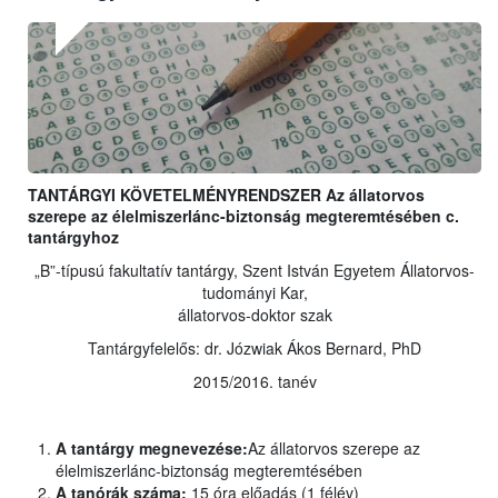
TANTÁRGYI KÖVETELMÉNYRENDSZER Az állatorvos
szerepe az élelmiszerlánc-biztonság megteremtésében c.
tantárgyhoz
„B”-típusú fakultatív tantárgy, Szent István Egyetem Állatorvos-
tudományi Kar,
állatorvos-doktor szak
Tantárgyfelelős: dr. Józwiak Ákos Bernard, PhD
2015/2016. tanév
A tantárgy megnevezése:
Az állatorvos szerepe az
élelmiszerlánc-biztonság megteremtésében
A tanórák száma:
15 óra előadás (1 félév)