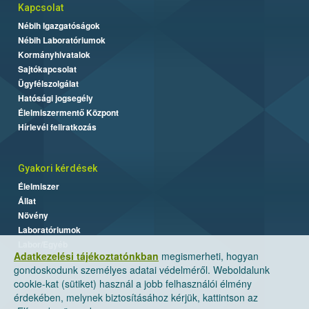
Kapcsolat
Nébih Igazgatóságok
Nébih Laboratóriumok
Kormányhivatalok
Sajtókapcsolat
Ügyfélszolgálat
Hatósági jogsegély
Élelmiszermentő Központ
Hírlevél feliratkozás
Gyakori kérdések
Élelmiszer
Állat
Növény
Laboratóriumok
Labor/Egyéb
Adatkezelési tájékoztatónkban
megismerheti, hogyan
gondoskodunk személyes adatai védelméről. Weboldalunk
cookie-kat (sütiket) használ a jobb felhasználói élmény
érdekében, melynek biztosításához kérjük, kattintson az