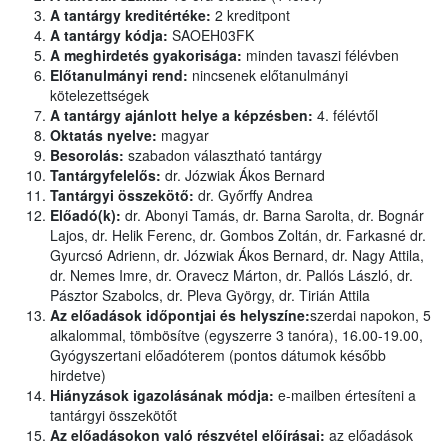
A tantárgy kreditértéke:
2 kreditpont
A tantárgy kódja:
SAOEH03FK
A meghirdetés gyakorisága:
minden tavaszi félévben
Előtanulmányi rend:
nincsenek előtanulmányi
kötelezettségek
A tantárgy ajánlott helye a képzésben:
4. félévtől
Oktatás nyelve:
magyar
Besorolás:
szabadon választható tantárgy
Tantárgyfelelős:
dr. Józwiak Ákos Bernard
Tantárgyi összekötő:
dr. Győrffy Andrea
Előadó(k):
dr. Abonyi Tamás, dr. Barna Sarolta, dr. Bognár
Lajos, dr. Helik Ferenc, dr. Gombos Zoltán, dr. Farkasné dr.
Gyurcsó Adrienn, dr. Józwiak Ákos Bernard, dr. Nagy Attila,
dr. Nemes Imre, dr. Oravecz Márton, dr. Pallós László, dr.
Pásztor Szabolcs, dr. Pleva György, dr. Tirián Attila
Az előadások időpontjai és helyszíne:
szerdai napokon, 5
alkalommal, tömbösítve (egyszerre 3 tanóra), 16.00-19.00,
Gyógyszertani előadóterem (pontos dátumok később
hirdetve)
Hiányzások igazolásának módja:
e-mailben értesíteni a
tantárgyi összekötőt
Az előadásokon való részvétel előírásai:
az előadások