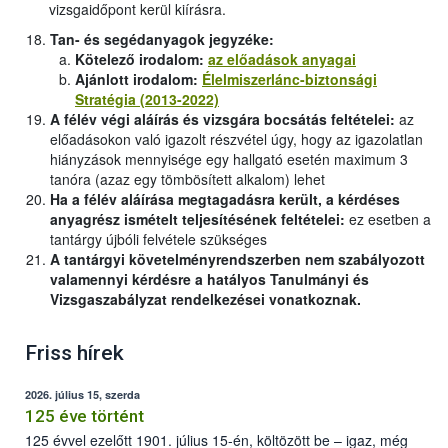
vizsgaidőpont kerül kiírásra.
Tan- és segédanyagok jegyzéke:
Kötelező irodalom:
az előadások anyagai
Ajánlott irodalom:
Élelmiszerlánc-biztonsági
Stratégia (2013-2022)
A félév végi aláírás és vizsgára bocsátás feltételei:
az
előadásokon való igazolt részvétel úgy, hogy az igazolatlan
hiányzások mennyisége egy hallgató esetén maximum 3
tanóra (azaz egy tömbösített alkalom) lehet
Ha a félév aláírása megtagadásra került, a kérdéses
anyagrész ismételt teljesítésének feltételei:
ez esetben a
tantárgy újbóli felvétele szükséges
A tantárgyi követelményrendszerben nem szabályozott
valamennyi kérdésre a hatályos Tanulmányi és
Vizsgaszabályzat rendelkezései vonatkoznak.
Friss hírek
2026. július 15, szerda
125 éve történt
125 évvel ezelőtt 1901. július 15-én, költözött be – igaz, még