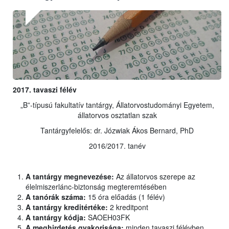
2017. tavaszi félév
„B”-típusú fakultatív tantárgy, Állatorvostudományi Egyetem,
állatorvos osztatlan szak
Tantárgyfelelős: dr. Józwiak Ákos Bernard, PhD
2016/2017. tanév
A tantárgy megnevezése:
Az állatorvos szerepe az
élelmiszerlánc-biztonság megteremtésében
A tanórák száma:
15 óra előadás (1 félév)
A tantárgy kreditértéke:
2 kreditpont
A tantárgy kódja:
SAOEH03FK
A meghirdetés gyakorisága:
minden tavaszi félévben