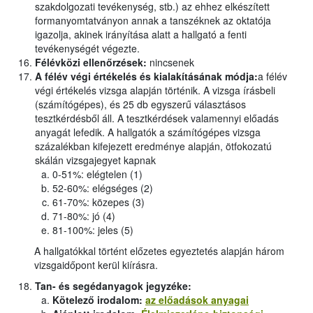
szakdolgozati tevékenység, stb.) az ehhez elkészített
formanyomtatványon annak a tanszéknek az oktatója
igazolja, akinek irányítása alatt a hallgató a fenti
tevékenységét végezte.
Félévközi ellenőrzések:
nincsenek
A félév végi értékelés és kialakításának módja:
a félév
végi értékelés vizsga alapján történik. A vizsga írásbeli
(számítógépes), és 25 db egyszerű választásos
tesztkérdésből áll. A tesztkérdések valamennyi előadás
anyagát lefedik. A hallgatók a számítógépes vizsga
százalékban kifejezett eredménye alapján, ötfokozatú
skálán vizsgajegyet kapnak
0-51%: elégtelen (1)
52-60%: elégséges (2)
61-70%: közepes (3)
71-80%: jó (4)
81-100%: jeles (5)
A hallgatókkal történt előzetes egyeztetés alapján három
vizsgaidőpont kerül kiírásra.
Tan- és segédanyagok jegyzéke:
Kötelező irodalom:
az előadások anyagai