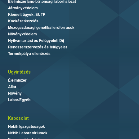
Élelmiszerlánc-biztonsági laborhálózat
Járványvédelem
Kiemelt ügyek, EUTR
Kockázatkezelés
Mezőgazdasági genetikai erőforrások
Növényvédelem
Nyilvántartási és Felügyeleti Díj
Rendszerszervezés és felügyelet
Termékpálya-ellenőrzés
Ügyintézés
Élelmiszer
Állat
Növény
Labor/Egyéb
Kapcsolat
Nébih Igazgatóságok
Nébih Laboratóriumok