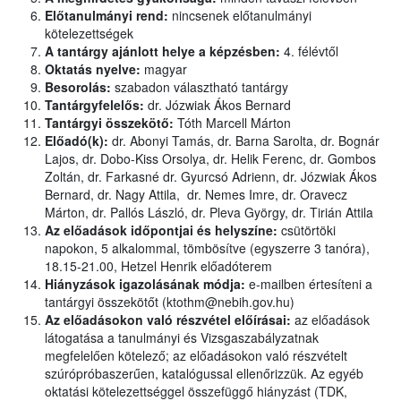
Előtanulmányi rend:
nincsenek előtanulmányi
kötelezettségek
A tantárgy ajánlott helye a képzésben:
4. félévtől
Oktatás nyelve:
magyar
Besorolás:
szabadon választható tantárgy
Tantárgyfelelős:
dr. Józwiak Ákos Bernard
Tantárgyi összekötő:
Tóth Marcell Márton
Előadó(k):
dr. Abonyi Tamás, dr. Barna Sarolta, dr. Bognár
Lajos, dr. Dobo-Kiss Orsolya, dr. Helik Ferenc, dr. Gombos
Zoltán, dr. Farkasné dr. Gyurcsó Adrienn, dr. Józwiak Ákos
Bernard, dr. Nagy Attila, dr. Nemes Imre, dr. Oravecz
Márton, dr. Pallós László, dr. Pleva György, dr. Tirián Attila
Az előadások időpontjai és helyszíne:
csütörtöki
napokon, 5 alkalommal, tömbösítve (egyszerre 3 tanóra),
18.15-21.00, Hetzel Henrik előadóterem
Hiányzások igazolásának módja:
e-mailben értesíteni a
tantárgyi összekötőt (ktothm@nebih.gov.hu)
Az előadásokon való részvétel előírásai:
az előadások
látogatása a tanulmányi és Vizsgaszabályzatnak
megfelelően kötelező; az előadásokon való részvételt
szúrópróbaszerűen, katalógussal ellenőrizzük. Az egyéb
oktatási kötelezettséggel összefüggő hiányzást (TDK,