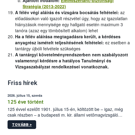
Ajánlott irodalom:
Élelmiszerlánc-biztonsági
Stratégia (2013-2022)
A félév végi aláírás és vizsgára bocsátás feltételei:
az
előadásokon való igazolt részvétel úgy, hogy az igazolatlan
hiányzások mennyisége egy hallgató esetén maximum 3
tanóra (azaz egy tömbösített alkalom) lehet
Ha a félév aláírása megtagadásra került, a kérdéses
anyagrész ismételt teljesítésének feltételei:
ez esetben a
tantárgy újbóli felvétele szükséges
A tantárgyi követelményrendszerben nem szabályozott
valamennyi kérdésre a hatályos Tanulmányi és
Vizsgaszabályzat rendelkezései vonatkoznak.
Friss hírek
2026. július 15, szerda
125 éve történt
125 évvel ezelőtt 1901. július 15-én, költözött be – igaz, még
csak részben – a budapesti m. kir. állami vetőmagvizsgáló
állomás a Kis Rókus utca 15. szám alatti, Czigler Győző által
TOVÁBB >
tervezett új épületébe.