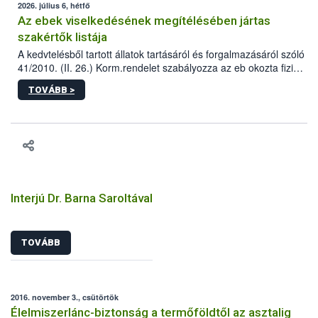
2026. július 6, hétfő
Az ebek viselkedésének megítélésében jártas
szakértők listája
A kedvtelésből tartott állatok tartásáról és forgalmazásáról szóló
41/2010. (II. 26.) Korm.rendelet szabályozza az eb okozta fizikai
sérülés, illetve ennek veszélye keletkezésekor felmerülő
TOVÁBB >
hatósági feladatokat, valamint a veszélyes eb tartását és annak
engedélyezését. Ezen eljárások során szükség esetén be kell
vonni az ebek viselkedésének megítélésében jártas szakértőt.
Interjú Dr. Barna Saroltával
TOVÁBB
2016. november 3., csütörtök
Élelmiszerlánc-biztonság a termőföldtől az asztalig