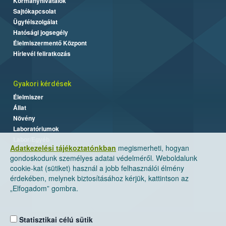
Kormányhivatalok
Sajtókapcsolat
Ügyfélszolgálat
Hatósági jogsegély
Élelmiszermentő Központ
Hírlevél feliratkozás
Gyakori kérdések
Élelmiszer
Állat
Növény
Laboratóriumok
Labor/Egyéb
Adatkezelési tájékoztatónkban
megismerheti, hogyan
gondoskodunk személyes adatai védelméről. Weboldalunk
cookie-kat (sütiket) használ a jobb felhasználói élmény
érdekében, melynek biztosításához kérjük, kattintson az
„Elfogadom” gombra.
Statisztikai célú sütik