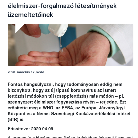
élelmiszer-forgalmazó létesítmények
üzemeltetőinek
2020. március 17, kedd
Fontos hangsúlyozni, hogy tudományosan eddig nem
bizonyított, hogy az új típusú koronavírus az ismert
fertőzési módokon túl (cseppfertőzés) más módón – pl.
szennyezett élelmiszer fogyasztása révén – terjedne. Ezt
erősítette meg a WHO, az EFSA, az Európai Járványügyi
Központ és a Német Szövetségi Kockázatértékelési Intézet
(BfR) is.
Frissíteve: 2020.04.09.
A koronavírus járvány megelőzése érdekében fokozott figyelmet