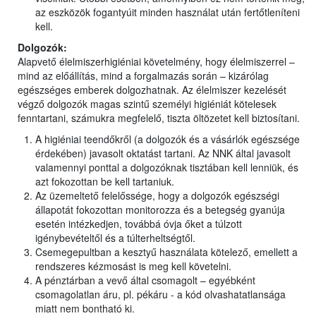
az eszközök fogantyúit minden használat után fertőtleníteni
kell.
Dolgozók:
Alapvető élelmiszerhigiéniai követelmény, hogy élelmiszerrel –
mind az előállítás, mind a forgalmazás során – kizárólag
egészséges emberek dolgozhatnak. Az élelmiszer kezelését
végző dolgozók magas szintű személyi higiéniát kötelesek
fenntartani, számukra megfelelő, tiszta öltözetet kell biztosítani.
A higiéniai teendőkről (a dolgozók és a vásárlók egészsége
érdekében) javasolt oktatást tartani. Az NNK által javasolt
valamennyi ponttal a dolgozóknak tisztában kell lenniük, és
azt fokozottan be kell tartaniuk.
Az üzemeltető felelőssége, hogy a dolgozók egészségi
állapotát fokozottan monitorozza és a betegség gyanúja
esetén intézkedjen, továbbá óvja őket a túlzott
igénybevételtől és a túlterheltségtől.
Csemegepultban a kesztyű használata kötelező, emellett a
rendszeres kézmosást is meg kell követelni.
A pénztárban a vevő által csomagolt – egyébként
csomagolatlan áru, pl. pékáru - a kód olvashatatlansága
miatt nem bontható ki.