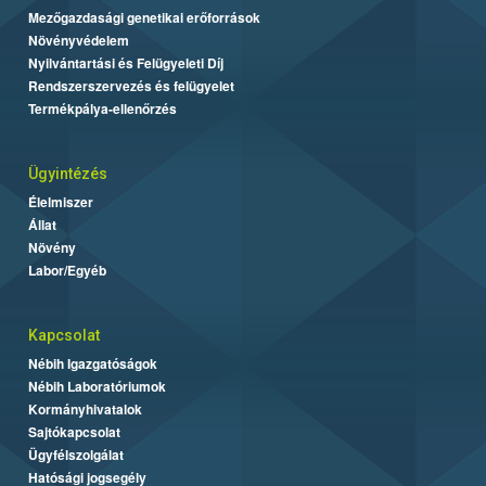
Mezőgazdasági genetikai erőforrások
Növényvédelem
Nyilvántartási és Felügyeleti Díj
Rendszerszervezés és felügyelet
Termékpálya-ellenőrzés
Ügyintézés
Élelmiszer
Állat
Növény
Labor/Egyéb
Kapcsolat
Nébih Igazgatóságok
Nébih Laboratóriumok
Kormányhivatalok
Sajtókapcsolat
Ügyfélszolgálat
Hatósági jogsegély