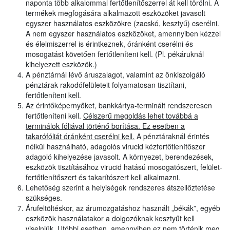
naponta több alkalommal fertőtlenítőszerrel át kell törölni. A
termékek megfogására alkalmazott eszközöket javasolt
egyszer használatos eszközökre (zacskó, kesztyű) cserélni.
A nem egyszer használatos eszközöket, amennyiben kézzel
és élelmiszerrel is érintkeznek, óránként cserélni és
mosogatást követően fertőtleníteni kell. (Pl. pékáruknál
kihelyezett eszközök.)
A pénztárnál lévő áruszalagot, valamint az önkiszolgáló
pénztárak rakodófelületeit folyamatosan tisztítani,
fertőtleníteni kell.
Az érintőképernyőket, bankkártya-terminált rendszeresen
fertőtleníteni kell.
Célszerű megoldás lehet továbbá a
terminálok fóliával történő borítása. Ez esetben a
takarófóliát óránként cserélni kell.
A pénztáraknál érintés
nélkül használható, adagolós virucid kézfertőtlenítőszer
adagoló kihelyezése javasolt. A környezet, berendezések,
eszközök tisztításához virucid hatású mosogatószert, felület-
fertőtlenítőszert és takarítószert kell alkalmazni.
Lehetőség szerint a helyiségek rendszeres átszellőztetése
szükséges.
Árufeltöltéskor, az árumozgatáshoz használt „békák”, egyéb
eszközök használatakor a dolgozóknak kesztyűt kell
viselniük. Utóbbi esetben, amennyiben ez nem történik meg,