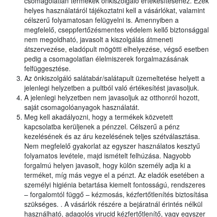
csomagolatlan termékek önkiszolgáló értékesítéséhez. Ezek
helyes használatáról tájékoztatni kell a vásárlókat, valamint
célszerű folyamatosan felügyelni is. Amennyiben a
megfelelő, cseppfertőzésmentes védelem kellő biztonsággal
nem megoldható, javasolt a kiszolgálás átmeneti
átszervezése, eladópult mögötti elhelyezése, végső esetben
pedig a csomagolatlan élelmiszerek forgalmazásának
felfüggesztése.
Az önkiszolgáló salátabár/salátapult üzemeltetése helyett a
jelenlegi helyzetben a pultból való értékesítést javasoljuk.
A jelenlegi helyzetben nem javasoljuk az otthonról hozott,
saját csomagolóanyagok használatát.
Meg kell akadályozni, hogy a termékek közvetett
kapcsolatba kerüljenek a pénzzel. Célszerű a pénz
kezelésének és az áru kezelésének teljes szétválasztása.
Nem megfelelő gyakorlat az egyszer használatos kesztyű
folyamatos levétele, majd ismételt felhúzása. Nagyobb
forgalmú helyen javasolt, hogy külön személy adja ki a
terméket, míg más vegye el a pénzt. Az eladók esetében a
személyi higiénia betartása kiemelt fontosságú, rendszeres
– forgalomtól függő – kézmosás, kézfertőtlenítés biztosítása
szükséges. . A vásárlók részére a bejáratnál érintés nélkül
használható, adagolós virucid kézfertőtlenítő, vagy egyszer