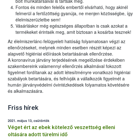
bolt munkatársaival is tartsák meg.
Fontos és minden felelős embertől elvárható, hogy akinél
felmerül a fertőzöttség gyanúja, ne menjen közösségbe, így
élelmiszerüzletbe sem!
Vásárláskor még egészséges állapotban is csak azokat a
termékeket érintsék meg, amit biztosan a kosárba tesznek!
Az élelmiszerlánc-felügyeleti hatóság folyamatosan végzi az
ellenőrzéseket, melynek minden esetben részét képezi az
alapvető higiéniai előírások betartásának ellenőrzése.
A koronavírus járvány terjedésének megelőzése érdekében
szakembereink valamennyi ellenőrzés alkalmával fokozott
figyelmet fordítanak az adott létesítményre vonatkozó higiéniai
szabályok betartására, és felhívják a vállalkozók figyelmét a
humán járványvédelmi óvintézkedések folyamatos követésére
és alkalmazására.
Friss hírek
2021. május 13, csütörtök
Véget ért az ebek kötelező veszettség elleni
oltására adott türelmi idő