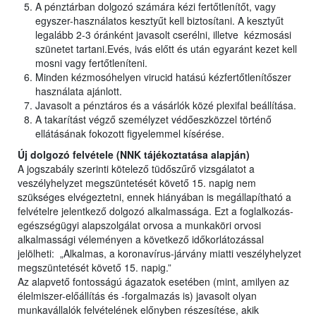
A pénztárban dolgozó számára kézi fertőtlenítőt, vagy
egyszer-használatos kesztyűt kell biztosítani. A kesztyűt
legalább 2-3 óránként javasolt cserélni, illetve kézmosási
szünetet tartani.Evés, ivás előtt és után egyaránt kezet kell
mosni vagy fertőtleníteni.
Minden kézmosóhelyen virucid hatású kézfertőtlenítőszer
használata ajánlott.
Javasolt a pénztáros és a vásárlók közé plexifal beállítása.
A takarítást végző személyzet védőeszközzel történő
ellátásának fokozott figyelemmel kísérése.
Új dolgozó felvétele (NNK tájékoztatása alapján)
A jogszabály szerinti kötelező tüdőszűrő vizsgálatot a
veszélyhelyzet megszüntetését követő 15. napig nem
szükséges elvégeztetni, ennek hiányában is megállapítható a
felvételre jelentkező dolgozó alkalmassága. Ezt a foglalkozás-
egészségügyi alapszolgálat orvosa a munkaköri orvosi
alkalmassági véleményen a következő időkorlátozással
jelölheti: „Alkalmas, a koronavírus-járvány miatti veszélyhelyzet
megszüntetését követő 15. napig.”
Az alapvető fontosságú ágazatok esetében (mint, amilyen az
élelmiszer-előállítás és -forgalmazás is) javasolt olyan
munkavállalók felvételének előnyben részesítése, akik