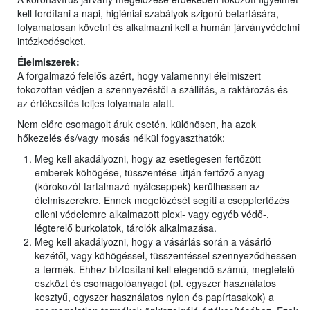
kell fordítani a napi, higiéniai szabályok szigorú betartására,
folyamatosan követni és alkalmazni kell a humán járványvédelmi
intézkedéseket.
Élelmiszerek:
A forgalmazó felelős azért, hogy valamennyi élelmiszert
fokozottan védjen a szennyezéstől a szállítás, a raktározás és
az értékesítés teljes folyamata alatt.
Nem előre csomagolt áruk esetén, különösen, ha azok
hőkezelés és/vagy mosás nélkül fogyaszthatók:
Meg kell akadályozni, hogy az esetlegesen fertőzött
emberek köhögése, tüsszentése útján fertőző anyag
(kórokozót tartalmazó nyálcseppek) kerülhessen az
élelmiszerekre. Ennek megelőzését segíti a cseppfertőzés
elleni védelemre alkalmazott plexi- vagy egyéb védő-,
légterelő burkolatok, tárolók alkalmazása.
Meg kell akadályozni, hogy a vásárlás során a vásárló
kezétől, vagy köhögéssel, tüsszentéssel szennyeződhessen
a termék. Ehhez biztosítani kell elegendő számú, megfelelő
eszközt és csomagolóanyagot (pl. egyszer használatos
kesztyű, egyszer használatos nylon és papírtasakok) a