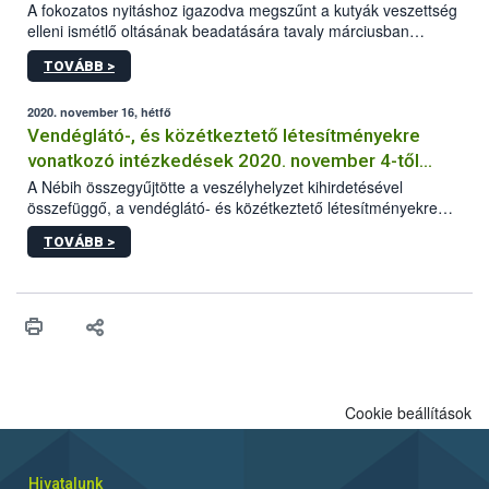
A fokozatos nyitáshoz igazodva megszűnt a kutyák veszettség
elleni ismétlő oltásának beadatására tavaly márciusban
elrendelt türelmi idő. A hatóság kéri az érintett kutyatartókat,
TOVÁBB >
hogy lehetőség szerint mielőbb pótolják állatuknál az
esetlegesen elmaradt oltást.
2020. november 16, hétfő
Vendéglátó-, és közétkeztető létesítményekre
vonatkozó intézkedések 2020. november 4-től
visszavonásig
A Nébih összegyűjtötte a veszélyhelyzet kihirdetésével
összefüggő, a vendéglátó- és közétkeztető létesítményekre
vonatkozó legfontosabb és aktuális információkat.
TOVÁBB >
Cookie beállítások
Hivatalunk