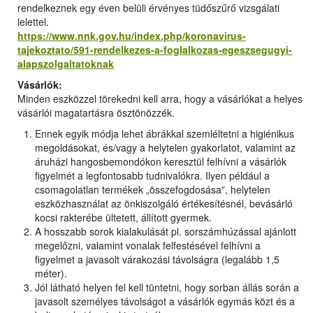
rendelkeznek egy éven belüli érvényes tüdőszűrő vizsgálati
lelettel.
https://www.nnk.gov.hu/index.php/koronavirus-
tajekoztato/591-rendelkezes-a-foglalkozas-egeszsegugyi-
alapszolgaltatoknak
Vásárlók:
Minden eszközzel törekedni kell arra, hogy a vásárlókat a helyes
vásárlói magatartásra ösztönözzék.
Ennek egyik módja lehet ábrákkal szemléltetni a higiénikus
megoldásokat, és/vagy a helytelen gyakorlatot, valamint az
áruházi hangosbemondókon keresztül felhívni a vásárlók
figyelmét a legfontosabb tudnivalókra. Ilyen például a
csomagolatlan termékek „összefogdosása”, helytelen
eszközhasználat az önkiszolgáló értékesítésnél, bevásárló
kocsi rakterébe ültetett, állított gyermek.
A hosszabb sorok kialakulását pl. sorszámhúzással ajánlott
megelőzni, valamint vonalak felfestésével felhívni a
figyelmet a javasolt várakozási távolságra (legalább 1,5
méter).
Jól látható helyen fel kell tüntetni, hogy sorban állás során a
javasolt személyes távolságot a vásárlók egymás közt és a