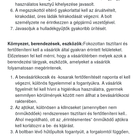
használatos kesztyű kihelyezése javasolt.
A megszokottól eltérő gyakorlattal kell az áruátvételt,
kirakodást, üres ládák felrakodását végezni. A bolt
személyzete ne érintkezzen a gépjármű vezetőjével.
Javasoljuk a hulladékgyűjtők gyakoribb ürítését.
Környezet, berendezések, eszközök:
Fokozottan tisztítani és
fertőtleníteni kell a vásárlók által gyakran érintett felületeket.
Előzetesen fel kell mérni, hogy a vásárlótérben melyek azok a
berendezési tárgyak, eszközök, amelyeket a vásárlók
folyamatosan megérintenek.
A bevásárlókocsik és -kosarak fertőtlenítését naponta el kell
végezni, különös figyelemmel a fogantyúkra. A vásárlók
figyelmét fel kell hívni a higiénikus használatra, gyermek
semmilyen körülmények között nem állhat a bevásárlókocsi
rakterében.
Az ajtókat, különösen a kilincseket (amennyiben nem
önműködőek) rendszeresen tisztítani és fertőtleníteni kell..
Ahol megoldható, ott az „érintésmentes” önműködő ajtókra
kell korlátozni a be- és kijárást.
A boltban lévő hűtőpultok fogantyúit, a forgalomtól függően,