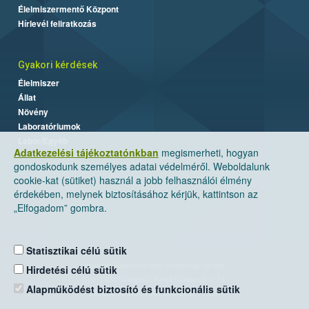
Élelmiszermentő Központ
Hírlevél feliratkozás
Gyakori kérdések
Élelmiszer
Állat
Növény
Laboratóriumok
Labor/Egyéb
Adatkezelési tájékoztatónkban
megismerheti, hogyan
gondoskodunk személyes adatai védelméről. Weboldalunk
cookie-kat (sütiket) használ a jobb felhasználói élmény
érdekében, melynek biztosításához kérjük, kattintson az
„Elfogadom” gombra.
Statisztikai célú sütik
Nemzeti Élelmiszerlánc-biztonsági Hivatal
Hirdetési célú sütik
Cím: 1024 Budapest, Keleti Károly utca. 24.
Alapműködést biztosító és funkcionális sütik
Levelezési cím: 1525 Budapest. Pf. 30.