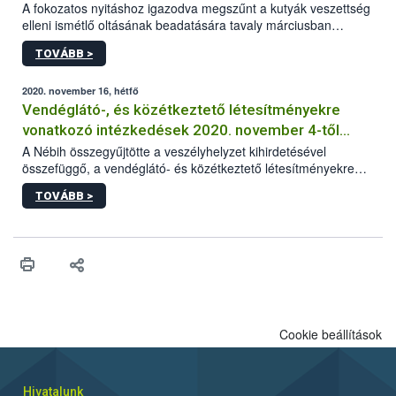
A fokozatos nyitáshoz igazodva megszűnt a kutyák veszettség
elleni ismétlő oltásának beadatására tavaly márciusban
elrendelt türelmi idő. A hatóság kéri az érintett kutyatartókat,
TOVÁBB >
hogy lehetőség szerint mielőbb pótolják állatuknál az
esetlegesen elmaradt oltást.
2020. november 16, hétfő
Vendéglátó-, és közétkeztető létesítményekre
vonatkozó intézkedések 2020. november 4-től
visszavonásig
A Nébih összegyűjtötte a veszélyhelyzet kihirdetésével
összefüggő, a vendéglátó- és közétkeztető létesítményekre
vonatkozó legfontosabb és aktuális információkat.
TOVÁBB >
Cookie beállítások
Hivatalunk