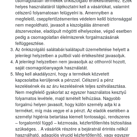
csomagolatlan termékek önkiszolgáló értékesítéséhez. Ezek
helyes használatáról tájékoztatni kell a vásárlókat, valamint
célszerű folyamatosan felügyelni is. Amennyiben a
megfelelő, cseppfertőzésmentes védelem kellő biztonsággal
nem megoldható, javasolt a kiszolgálás átmeneti
átszervezése, eladópult mögötti elhelyezése, végső esetben
pedig a csomagolatlan élelmiszerek forgalmazásának
felfüggesztése.
Az önkiszolgáló salátabár/salátapult üzemeltetése helyett a
jelenlegi helyzetben a pultból való értékesítést javasoljuk.
A jelenlegi helyzetben nem javasoljuk az otthonról hozott,
saját csomagolóanyagok használatát.
Meg kell akadályozni, hogy a termékek közvetett
kapcsolatba kerüljenek a pénzzel. Célszerű a pénz
kezelésének és az áru kezelésének teljes szétválasztása.
Nem megfelelő gyakorlat az egyszer használatos kesztyű
folyamatos levétele, majd ismételt felhúzása. Nagyobb
forgalmú helyen javasolt, hogy külön személy adja ki a
terméket, míg más vegye el a pénzt. Az eladók esetében a
személyi higiénia betartása kiemelt fontosságú, rendszeres
– forgalomtól függő – kézmosás, kézfertőtlenítés biztosítása
szükséges. . A vásárlók részére a bejáratnál érintés nélkül
használható, adagolós virucid kézfertőtlenítő, vagy egyszer