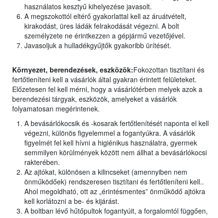
használatos kesztyű kihelyezése javasolt.
A megszokottól eltérő gyakorlattal kell az áruátvételt,
kirakodást, üres ládák felrakodását végezni. A bolt
személyzete ne érintkezzen a gépjármű vezetőjével.
Javasoljuk a hulladékgyűjtők gyakoribb ürítését.
Környezet, berendezések, eszközök:
Fokozottan tisztítani és
fertőtleníteni kell a vásárlók által gyakran érintett felületeket.
Előzetesen fel kell mérni, hogy a vásárlótérben melyek azok a
berendezési tárgyak, eszközök, amelyeket a vásárlók
folyamatosan megérintenek.
A bevásárlókocsik és -kosarak fertőtlenítését naponta el kell
végezni, különös figyelemmel a fogantyúkra. A vásárlók
figyelmét fel kell hívni a higiénikus használatra, gyermek
semmilyen körülmények között nem állhat a bevásárlókocsi
rakterében.
Az ajtókat, különösen a kilincseket (amennyiben nem
önműködőek) rendszeresen tisztítani és fertőtleníteni kell..
Ahol megoldható, ott az „érintésmentes” önműködő ajtókra
kell korlátozni a be- és kijárást.
A boltban lévő hűtőpultok fogantyúit, a forgalomtól függően,