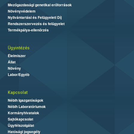
Mezőgazdasági genetikai erőforrások
Növényvédelem
Nyilvántartási és Felügyeleti Díj
Rendszerszervezés és felügyelet
Termékpálya-ellenőrzés
Ügyintézés
Élelmiszer
Állat
Növény
Labor/Egyéb
Kapcsolat
Nébih Igazgatóságok
Nébih Laboratóriumok
Kormányhivatalok
Sajtókapcsolat
Ügyfélszolgálat
Hatósági jogsegély