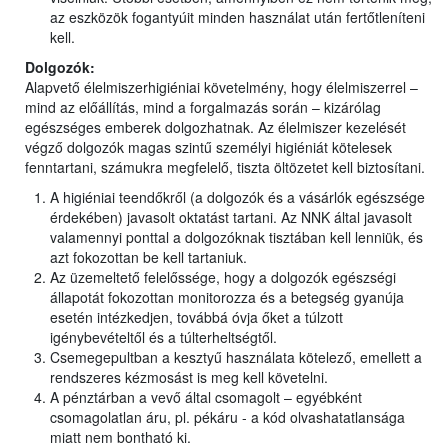
az eszközök fogantyúit minden használat után fertőtleníteni
kell.
Dolgozók:
Alapvető élelmiszerhigiéniai követelmény, hogy élelmiszerrel –
mind az előállítás, mind a forgalmazás során – kizárólag
egészséges emberek dolgozhatnak. Az élelmiszer kezelését
végző dolgozók magas szintű személyi higiéniát kötelesek
fenntartani, számukra megfelelő, tiszta öltözetet kell biztosítani.
A higiéniai teendőkről (a dolgozók és a vásárlók egészsége
érdekében) javasolt oktatást tartani. Az NNK által javasolt
valamennyi ponttal a dolgozóknak tisztában kell lenniük, és
azt fokozottan be kell tartaniuk.
Az üzemeltető felelőssége, hogy a dolgozók egészségi
állapotát fokozottan monitorozza és a betegség gyanúja
esetén intézkedjen, továbbá óvja őket a túlzott
igénybevételtől és a túlterheltségtől.
Csemegepultban a kesztyű használata kötelező, emellett a
rendszeres kézmosást is meg kell követelni.
A pénztárban a vevő által csomagolt – egyébként
csomagolatlan áru, pl. pékáru - a kód olvashatatlansága
miatt nem bontható ki.