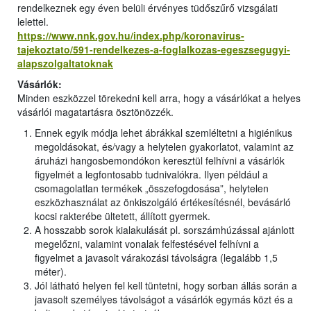
rendelkeznek egy éven belüli érvényes tüdőszűrő vizsgálati
lelettel.
https://www.nnk.gov.hu/index.php/koronavirus-
tajekoztato/591-rendelkezes-a-foglalkozas-egeszsegugyi-
alapszolgaltatoknak
Vásárlók:
Minden eszközzel törekedni kell arra, hogy a vásárlókat a helyes
vásárlói magatartásra ösztönözzék.
Ennek egyik módja lehet ábrákkal szemléltetni a higiénikus
megoldásokat, és/vagy a helytelen gyakorlatot, valamint az
áruházi hangosbemondókon keresztül felhívni a vásárlók
figyelmét a legfontosabb tudnivalókra. Ilyen például a
csomagolatlan termékek „összefogdosása”, helytelen
eszközhasználat az önkiszolgáló értékesítésnél, bevásárló
kocsi rakterébe ültetett, állított gyermek.
A hosszabb sorok kialakulását pl. sorszámhúzással ajánlott
megelőzni, valamint vonalak felfestésével felhívni a
figyelmet a javasolt várakozási távolságra (legalább 1,5
méter).
Jól látható helyen fel kell tüntetni, hogy sorban állás során a
javasolt személyes távolságot a vásárlók egymás közt és a