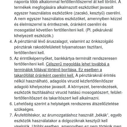
naponta több alkalommal fertőtlenítőszerrel át kell törölni. A
termékek megfogására alkalmazott eszközöket javasolt
egyszer használatos eszközökre (zacskó, kesztyű) cserélni.
A nem egyszer használatos eszközöket, amennyiben kézzel
és élelmiszerrel is érintkeznek, óránként cserélni és
mosogatást követően fertőtleníteni kell. (Pl. pékáruknál
kihelyezett eszközök.)
A pénztárnál lévő áruszalagot, valamint az önkiszolgáló
pénztárak rakodófelületeit folyamatosan tisztítani,
fertőtleníteni kell.
Az érintőképernyőket, bankkártya-terminált rendszeresen
fertőtleníteni kell.
Célszerű megoldás lehet továbbá a
terminálok fóliával történő borítása. Ez esetben a
takarófóliát óránként cserélni kell.
A pénztáraknál érintés
nélkül használható, adagolós virucid kézfertőtlenítőszer
adagoló kihelyezése javasolt. A környezet, berendezések,
eszközök tisztításához virucid hatású mosogatószert, felület-
fertőtlenítőszert és takarítószert kell alkalmazni.
Lehetőség szerint a helyiségek rendszeres átszellőztetése
szükséges.
Árufeltöltéskor, az árumozgatáshoz használt „békák”, egyéb
eszközök használatakor a dolgozóknak kesztyűt kell
viselniük. Utóbbi esetben, amennyiben ez nem történik meg,