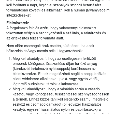
kell fordítani a napi, higiéniai szabályok szigorú betartására,
folyamatosan követni és alkalmazni kell a humán járványvédelmi
intézkedéseket.
Élelmiszerek:
A forgalmazó felelős azért, hogy valamennyi élelmiszert
fokozottan védjen a szennyezéstől a szállítás, a raktározás és
az értékesítés teljes folyamata alatt.
Nem előre csomagolt áruk esetén, különösen, ha azok
hőkezelés és/vagy mosás nélkül fogyaszthatók:
Meg kell akadályozni, hogy az esetlegesen fertőzött
emberek köhögése, tüsszentése útján fertőző anyag
(kórokozót tartalmazó nyálcseppek) kerülhessen az
élelmiszerekre. Ennek megelőzését segíti a cseppfertőzés
elleni védelemre alkalmazott plexi- vagy egyéb védő-,
légterelő burkolatok, tárolók alkalmazása.
Meg kell akadályozni, hogy a vásárlás során a vásárló
kezétől, vagy köhögéssel, tüsszentéssel szennyeződhessen
a termék. Ehhez biztosítani kell elegendő számú, megfelelő
eszközt és csomagolóanyagot (pl. egyszer használatos
kesztyű, egyszer használatos nylon és papírtasakok) a