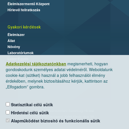
Élelmiszermentő Központ
Hírlevél feliratkozás
Gyakori kérdések
Élelmiszer
Állat
Növény
Laboratóriumok
Labor/Egyéb
Adatkezelési tájékoztatónkban
megismerheti, hogyan
gondoskodunk személyes adatai védelméről. Weboldalunk
cookie-kat (sütiket) használ a jobb felhasználói élmény
érdekében, melynek biztosításához kérjük, kattintson az
„Elfogadom” gombra.
Statisztikai célú sütik
Nemzeti Élelmiszerlánc-biztonsági Hivatal
Hirdetési célú sütik
Cím: 1024 Budapest, Keleti Károly utca. 24.
Alapműködést biztosító és funkcionális sütik
Levelezési cím: 1525 Budapest. Pf. 30.