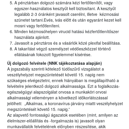
A pénztárban dolgozó számára kézi fertőtlenítőt, vagy
egyszer-használatos kesztyűt kell biztosítani. A kesztyűt
legalább 2-3 óránként javasolt cserélni, illetve kézmosási
szünetet tartani.Evés, ivás előtt és után egyaránt kezet kell
mosni vagy fertőtleníteni.
Minden kézmosóhelyen virucid hatású kézfertőtlenítőszer
használata ajánlott.
Javasolt a pénztáros és a vásárlók közé plexifal beállítása.
A takarítást végző személyzet védőeszközzel történő
ellátásának fokozott figyelemmel kísérése.
Új dolgozó felvétele (NNK tájékoztatása alapján)
A jogszabály szerinti kötelező tüdőszűrő vizsgálatot a
veszélyhelyzet megszüntetését követő 15. napig nem
szükséges elvégeztetni, ennek hiányában is megállapítható a
felvételre jelentkező dolgozó alkalmassága. Ezt a foglalkozás-
egészségügyi alapszolgálat orvosa a munkaköri orvosi
alkalmassági véleményen a következő időkorlátozással
jelölheti: „Alkalmas, a koronavírus-járvány miatti veszélyhelyzet
megszüntetését követő 15. napig.”
Az alapvető fontosságú ágazatok esetében (mint, amilyen az
élelmiszer-előállítás és -forgalmazás is) javasolt olyan
munkavállalók felvételének előnyben részesítése, akik