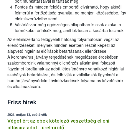
bolt munkatársaival is tartsák meg.
Fontos és minden felelős embertől elvárható, hogy akinél
felmerül a fertőzöttség gyanúja, ne menjen közösségbe, így
élelmiszerüzletbe sem!
Vásárláskor még egészséges állapotban is csak azokat a
termékeket érintsék meg, amit biztosan a kosárba tesznek!
Az élelmiszerlánc-felügyeleti hatóság folyamatosan végzi az
ellenőrzéseket, melynek minden esetben részét képezi az
alapvető higiéniai előírások betartásának ellenőrzése.
A koronavírus járvány terjedésének megelőzése érdekében
szakembereink valamennyi ellenőrzés alkalmával fokozott
figyelmet fordítanak az adott létesítményre vonatkozó higiéniai
szabályok betartására, és felhívják a vállalkozók figyelmét a
humán járványvédelmi óvintézkedések folyamatos követésére
és alkalmazására.
Friss hírek
2021. május 13, csütörtök
Véget ért az ebek kötelező veszettség elleni
oltására adott türelmi idő