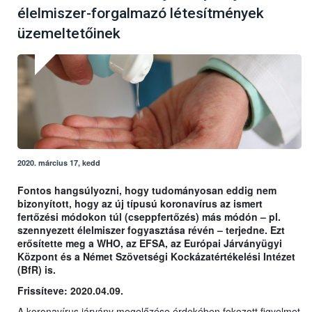
élelmiszer-forgalmazó létesítmények
üzemeltetőinek
2020. március 17, kedd
Fontos hangsúlyozni, hogy tudományosan eddig nem
bizonyított, hogy az új típusú koronavírus az ismert
fertőzési módokon túl (cseppfertőzés) más módón – pl.
szennyezett élelmiszer fogyasztása révén – terjedne. Ezt
erősítette meg a WHO, az EFSA, az Európai Járványügyi
Központ és a Német Szövetségi Kockázatértékelési Intézet
(BfR) is.
Frissíteve: 2020.04.09.
A koronavírus járvány megelőzése érdekében fokozott figyelmet