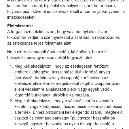
kell fordítani a napi, higiéniai szabályok szigorú betartására,
folyamatosan követni és alkalmazni kell a humán járványvédelmi
intézkedéseket.
Élelmiszerek:
A forgalmazó felelős azért, hogy valamennyi élelmiszert
fokozottan védjen a szennyezéstől a szállítás, a raktározás és
az értékesítés teljes folyamata alatt.
Nem előre csomagolt áruk esetén, különösen, ha azok
hőkezelés és/vagy mosás nélkül fogyaszthatók:
Meg kell akadályozni, hogy az esetlegesen fertőzött
emberek köhögése, tüsszentése útján fertőző anyag
(kórokozót tartalmazó nyálcseppek) kerülhessen az
élelmiszerekre. Ennek megelőzését segíti a cseppfertőzés
elleni védelemre alkalmazott plexi- vagy egyéb védő-,
légterelő burkolatok, tárolók alkalmazása.
Meg kell akadályozni, hogy a vásárlás során a vásárló
kezétől, vagy köhögéssel, tüsszentéssel szennyeződhessen
a termék. Ehhez biztosítani kell elegendő számú, megfelelő
eszközt és csomagolóanyagot (pl. egyszer használatos
kesztyű, egyszer használatos nylon és papírtasakok) a