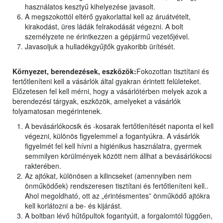
használatos kesztyű kihelyezése javasolt.
A megszokottól eltérő gyakorlattal kell az áruátvételt,
kirakodást, üres ládák felrakodását végezni. A bolt
személyzete ne érintkezzen a gépjármű vezetőjével.
Javasoljuk a hulladékgyűjtők gyakoribb ürítését.
Környezet, berendezések, eszközök:
Fokozottan tisztítani és
fertőtleníteni kell a vásárlók által gyakran érintett felületeket.
Előzetesen fel kell mérni, hogy a vásárlótérben melyek azok a
berendezési tárgyak, eszközök, amelyeket a vásárlók
folyamatosan megérintenek.
A bevásárlókocsik és -kosarak fertőtlenítését naponta el kell
végezni, különös figyelemmel a fogantyúkra. A vásárlók
figyelmét fel kell hívni a higiénikus használatra, gyermek
semmilyen körülmények között nem állhat a bevásárlókocsi
rakterében.
Az ajtókat, különösen a kilincseket (amennyiben nem
önműködőek) rendszeresen tisztítani és fertőtleníteni kell..
Ahol megoldható, ott az „érintésmentes” önműködő ajtókra
kell korlátozni a be- és kijárást.
A boltban lévő hűtőpultok fogantyúit, a forgalomtól függően,