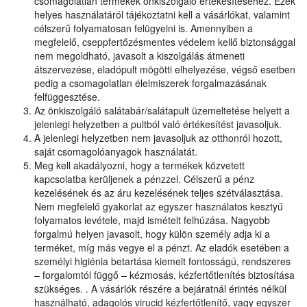
csomagolatlan termékek önkiszolgáló értékesítéséhez. Ezek
helyes használatáról tájékoztatni kell a vásárlókat, valamint
célszerű folyamatosan felügyelni is. Amennyiben a
megfelelő, cseppfertőzésmentes védelem kellő biztonsággal
nem megoldható, javasolt a kiszolgálás átmeneti
átszervezése, eladópult mögötti elhelyezése, végső esetben
pedig a csomagolatlan élelmiszerek forgalmazásának
felfüggesztése.
Az önkiszolgáló salátabár/salátapult üzemeltetése helyett a
jelenlegi helyzetben a pultból való értékesítést javasoljuk.
A jelenlegi helyzetben nem javasoljuk az otthonról hozott,
saját csomagolóanyagok használatát.
Meg kell akadályozni, hogy a termékek közvetett
kapcsolatba kerüljenek a pénzzel. Célszerű a pénz
kezelésének és az áru kezelésének teljes szétválasztása.
Nem megfelelő gyakorlat az egyszer használatos kesztyű
folyamatos levétele, majd ismételt felhúzása. Nagyobb
forgalmú helyen javasolt, hogy külön személy adja ki a
terméket, míg más vegye el a pénzt. Az eladók esetében a
személyi higiénia betartása kiemelt fontosságú, rendszeres
– forgalomtól függő – kézmosás, kézfertőtlenítés biztosítása
szükséges. . A vásárlók részére a bejáratnál érintés nélkül
használható, adagolós virucid kézfertőtlenítő, vagy egyszer