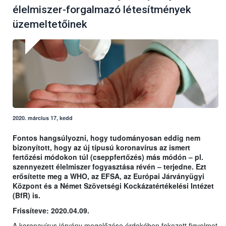
élelmiszer-forgalmazó létesítmények
üzemeltetőinek
2020. március 17, kedd
Fontos hangsúlyozni, hogy tudományosan eddig nem
bizonyított, hogy az új típusú koronavírus az ismert
fertőzési módokon túl (cseppfertőzés) más módón – pl.
szennyezett élelmiszer fogyasztása révén – terjedne. Ezt
erősítette meg a WHO, az EFSA, az Európai Járványügyi
Központ és a Német Szövetségi Kockázatértékelési Intézet
(BfR) is.
Frissíteve: 2020.04.09.
A koronavírus járvány megelőzése érdekében fokozott figyelmet