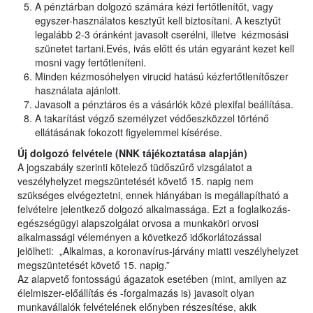
A pénztárban dolgozó számára kézi fertőtlenítőt, vagy
egyszer-használatos kesztyűt kell biztosítani. A kesztyűt
legalább 2-3 óránként javasolt cserélni, illetve kézmosási
szünetet tartani.Evés, ivás előtt és után egyaránt kezet kell
mosni vagy fertőtleníteni.
Minden kézmosóhelyen virucid hatású kézfertőtlenítőszer
használata ajánlott.
Javasolt a pénztáros és a vásárlók közé plexifal beállítása.
A takarítást végző személyzet védőeszközzel történő
ellátásának fokozott figyelemmel kísérése.
Új dolgozó felvétele (NNK tájékoztatása alapján)
A jogszabály szerinti kötelező tüdőszűrő vizsgálatot a
veszélyhelyzet megszüntetését követő 15. napig nem
szükséges elvégeztetni, ennek hiányában is megállapítható a
felvételre jelentkező dolgozó alkalmassága. Ezt a foglalkozás-
egészségügyi alapszolgálat orvosa a munkaköri orvosi
alkalmassági véleményen a következő időkorlátozással
jelölheti: „Alkalmas, a koronavírus-járvány miatti veszélyhelyzet
megszüntetését követő 15. napig.”
Az alapvető fontosságú ágazatok esetében (mint, amilyen az
élelmiszer-előállítás és -forgalmazás is) javasolt olyan
munkavállalók felvételének előnyben részesítése, akik