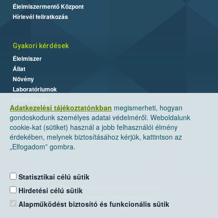
Élelmiszermentő Központ
Hírlevél feliratkozás
Gyakori kérdések
Élelmiszer
Állat
Növény
Laboratóriumok
Labor/Egyéb
Adatkezelési tájékoztatónkban
megismerheti, hogyan
gondoskodunk személyes adatai védelméről. Weboldalunk
cookie-kat (sütiket) használ a jobb felhasználói élmény
érdekében, melynek biztosításához kérjük, kattintson az
„Elfogadom” gombra.
Statisztikai célú sütik
Nemzeti Élelmiszerlánc-biztonsági Hivatal
Hirdetési célú sütik
Cím: 1024 Budapest, Keleti Károly utca. 24.
Alapműködést biztosító és funkcionális sütik
Levelezési cím: 1525 Budapest. Pf. 30.