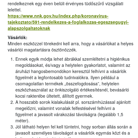
rendelkeznek egy éven belüli érvényes tüdőszűrő vizsgálati
lelettel.
https://www.nnk.gov.hu/index.php/koronavirus-
tajekoztato/591-rendelkezes-a-foglalkozas-egeszsegugyi-
alapszolgaltatoknak
Vásárlók:
Minden eszközzel törekedni kell arra, hogy a vásárlókat a helyes
vásárlói magatartásra ösztönözzék.
Ennek egyik módja lehet ábrákkal szemléltetni a higiénikus
megoldásokat, és/vagy a helytelen gyakorlatot, valamint az
áruházi hangosbemondókon keresztül felhívni a vásárlók
figyelmét a legfontosabb tudnivalókra. Ilyen például a
csomagolatlan termékek „összefogdosása”, helytelen
eszközhasználat az önkiszolgáló értékesítésnél, bevásárló
kocsi rakterébe ültetett, állított gyermek.
A hosszabb sorok kialakulását pl. sorszámhúzással ajánlott
megelőzni, valamint vonalak felfestésével felhívni a
figyelmet a javasolt várakozási távolságra (legalább 1,5
méter).
Jól látható helyen fel kell tüntetni, hogy sorban állás során a
javasolt személyes távolságot a vásárlók egymás közt és a