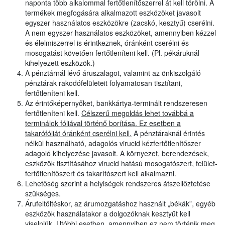
naponta több alkalommal fertőtlenítőszerrel át kell törölni. A
termékek megfogására alkalmazott eszközöket javasolt
egyszer használatos eszközökre (zacskó, kesztyű) cserélni.
A nem egyszer használatos eszközöket, amennyiben kézzel
és élelmiszerrel is érintkeznek, óránként cserélni és
mosogatást követően fertőtleníteni kell. (Pl. pékáruknál
kihelyezett eszközök.)
A pénztárnál lévő áruszalagot, valamint az önkiszolgáló
pénztárak rakodófelületeit folyamatosan tisztítani,
fertőtleníteni kell.
Az érintőképernyőket, bankkártya-terminált rendszeresen
fertőtleníteni kell.
Célszerű megoldás lehet továbbá a
terminálok fóliával történő borítása. Ez esetben a
takarófóliát óránként cserélni kell.
A pénztáraknál érintés
nélkül használható, adagolós virucid kézfertőtlenítőszer
adagoló kihelyezése javasolt. A környezet, berendezések,
eszközök tisztításához virucid hatású mosogatószert, felület-
fertőtlenítőszert és takarítószert kell alkalmazni.
Lehetőség szerint a helyiségek rendszeres átszellőztetése
szükséges.
Árufeltöltéskor, az árumozgatáshoz használt „békák”, egyéb
eszközök használatakor a dolgozóknak kesztyűt kell
viselniük. Utóbbi esetben, amennyiben ez nem történik meg,