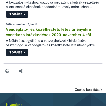
A fokozatos nyitáshoz igazodva megszűnt a kutyák veszettség
elleni ismétlő oltásának beadatására tavaly márciusban
elrendelt türelmi idő. A hatóság kéri az érintett kutyatartókat,
TOVÁBB >
hogy lehetőség szerint mielőbb pótolják állatuknál az
esetlegesen elmaradt oltást.
2020. november 16, hétfő
Vendéglátó-, és közétkeztető létesítményekre
vonatkozó intézkedések 2020. november 4-től
visszavonásig
A Nébih összegyűjtötte a veszélyhelyzet kihirdetésével
összefüggő, a vendéglátó- és közétkeztető létesítményekre
vonatkozó legfontosabb és aktuális információkat.
TOVÁBB >
Cookie beállítások
Hivatalunk