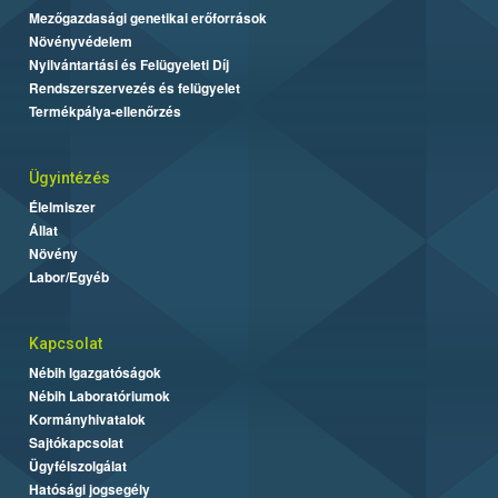
Mezőgazdasági genetikai erőforrások
Növényvédelem
Nyilvántartási és Felügyeleti Díj
Rendszerszervezés és felügyelet
Termékpálya-ellenőrzés
Ügyintézés
Élelmiszer
Állat
Növény
Labor/Egyéb
Kapcsolat
Nébih Igazgatóságok
Nébih Laboratóriumok
Kormányhivatalok
Sajtókapcsolat
Ügyfélszolgálat
Hatósági jogsegély