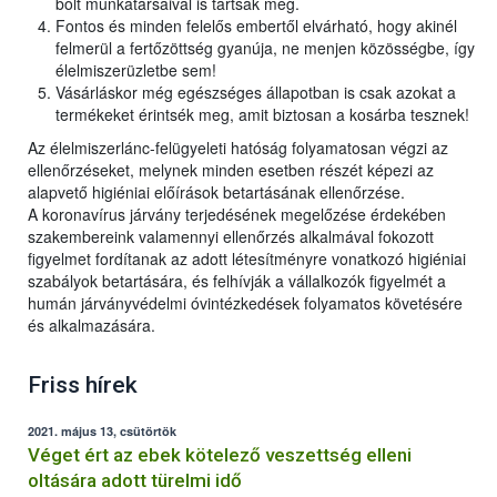
bolt munkatársaival is tartsák meg.
Fontos és minden felelős embertől elvárható, hogy akinél
felmerül a fertőzöttség gyanúja, ne menjen közösségbe, így
élelmiszerüzletbe sem!
Vásárláskor még egészséges állapotban is csak azokat a
termékeket érintsék meg, amit biztosan a kosárba tesznek!
Az élelmiszerlánc-felügyeleti hatóság folyamatosan végzi az
ellenőrzéseket, melynek minden esetben részét képezi az
alapvető higiéniai előírások betartásának ellenőrzése.
A koronavírus járvány terjedésének megelőzése érdekében
szakembereink valamennyi ellenőrzés alkalmával fokozott
figyelmet fordítanak az adott létesítményre vonatkozó higiéniai
szabályok betartására, és felhívják a vállalkozók figyelmét a
humán járványvédelmi óvintézkedések folyamatos követésére
és alkalmazására.
Friss hírek
2021. május 13, csütörtök
Véget ért az ebek kötelező veszettség elleni
oltására adott türelmi idő