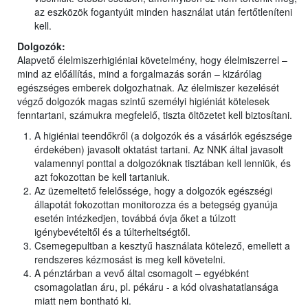
az eszközök fogantyúit minden használat után fertőtleníteni
kell.
Dolgozók:
Alapvető élelmiszerhigiéniai követelmény, hogy élelmiszerrel –
mind az előállítás, mind a forgalmazás során – kizárólag
egészséges emberek dolgozhatnak. Az élelmiszer kezelését
végző dolgozók magas szintű személyi higiéniát kötelesek
fenntartani, számukra megfelelő, tiszta öltözetet kell biztosítani.
A higiéniai teendőkről (a dolgozók és a vásárlók egészsége
érdekében) javasolt oktatást tartani. Az NNK által javasolt
valamennyi ponttal a dolgozóknak tisztában kell lenniük, és
azt fokozottan be kell tartaniuk.
Az üzemeltető felelőssége, hogy a dolgozók egészségi
állapotát fokozottan monitorozza és a betegség gyanúja
esetén intézkedjen, továbbá óvja őket a túlzott
igénybevételtől és a túlterheltségtől.
Csemegepultban a kesztyű használata kötelező, emellett a
rendszeres kézmosást is meg kell követelni.
A pénztárban a vevő által csomagolt – egyébként
csomagolatlan áru, pl. pékáru - a kód olvashatatlansága
miatt nem bontható ki.