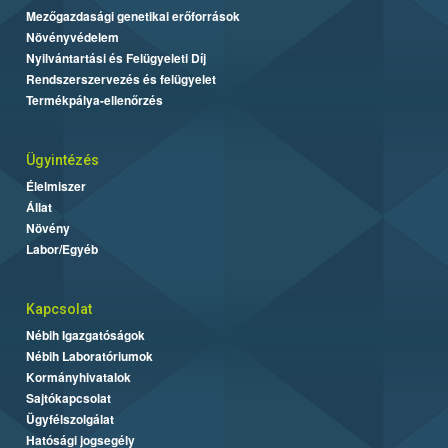
Mezőgazdasági genetikai erőforrások
Növényvédelem
Nyilvántartási és Felügyeleti Díj
Rendszerszervezés és felügyelet
Termékpálya-ellenőrzés
Ügyintézés
Élelmiszer
Állat
Növény
Labor/Egyéb
Kapcsolat
Nébih Igazgatóságok
Nébih Laboratóriumok
Kormányhivatalok
Sajtókapcsolat
Ügyfélszolgálat
Hatósági jogsegély