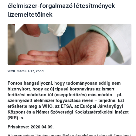
élelmiszer-forgalmazó létesítmények
üzemeltetőinek
2020. március 17, kedd
Fontos hangsúlyozni, hogy tudományosan eddig nem
bizonyított, hogy az új típusú koronavírus az ismert
fertőzési módokon túl (cseppfertőzés) más módón – pl.
szennyezett élelmiszer fogyasztása révén – terjedne. Ezt
erősítette meg a WHO, az EFSA, az Európai Járványügyi
Központ és a Német Szövetségi Kockázatértékelési Intézet
(BfR) is.
Frissíteve: 2020.04.09.
A koronavírus járvány megelőzése érdekében fokozott figyelmet