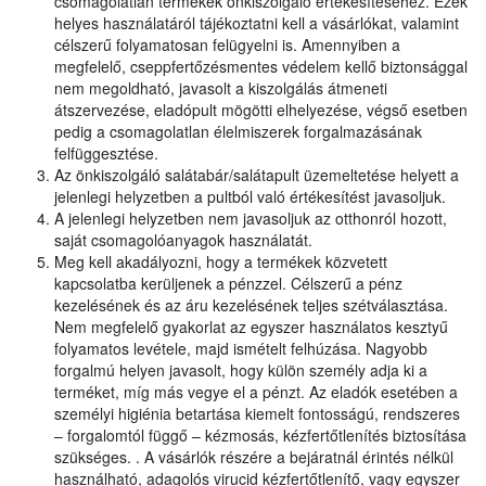
csomagolatlan termékek önkiszolgáló értékesítéséhez. Ezek
helyes használatáról tájékoztatni kell a vásárlókat, valamint
célszerű folyamatosan felügyelni is. Amennyiben a
megfelelő, cseppfertőzésmentes védelem kellő biztonsággal
nem megoldható, javasolt a kiszolgálás átmeneti
átszervezése, eladópult mögötti elhelyezése, végső esetben
pedig a csomagolatlan élelmiszerek forgalmazásának
felfüggesztése.
Az önkiszolgáló salátabár/salátapult üzemeltetése helyett a
jelenlegi helyzetben a pultból való értékesítést javasoljuk.
A jelenlegi helyzetben nem javasoljuk az otthonról hozott,
saját csomagolóanyagok használatát.
Meg kell akadályozni, hogy a termékek közvetett
kapcsolatba kerüljenek a pénzzel. Célszerű a pénz
kezelésének és az áru kezelésének teljes szétválasztása.
Nem megfelelő gyakorlat az egyszer használatos kesztyű
folyamatos levétele, majd ismételt felhúzása. Nagyobb
forgalmú helyen javasolt, hogy külön személy adja ki a
terméket, míg más vegye el a pénzt. Az eladók esetében a
személyi higiénia betartása kiemelt fontosságú, rendszeres
– forgalomtól függő – kézmosás, kézfertőtlenítés biztosítása
szükséges. . A vásárlók részére a bejáratnál érintés nélkül
használható, adagolós virucid kézfertőtlenítő, vagy egyszer