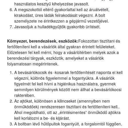
használatos kesztyű kihelyezése javasolt.
A megszokottól eltérő gyakorlattal kell az áruátvételt,
kirakodást, üres ládák felrakodását végezni. A bolt
személyzete ne érintkezzen a gépjármű vezetőjével.
Javasoljuk a hulladékgyűjtők gyakoribb ürítését.
Környezet, berendezések, eszközök:
Fokozottan tisztítani és
fertőtleníteni kell a vásárlók által gyakran érintett felületeket.
Előzetesen fel kell mérni, hogy a vásárlótérben melyek azok a
berendezési tárgyak, eszközök, amelyeket a vásárlók
folyamatosan megérintenek.
A bevásárlókocsik és -kosarak fertőtlenítését naponta el kell
végezni, különös figyelemmel a fogantyúkra. A vásárlók
figyelmét fel kell hívni a higiénikus használatra, gyermek
semmilyen körülmények között nem állhat a bevásárlókocsi
rakterében.
Az ajtókat, különösen a kilincseket (amennyiben nem
önműködőek) rendszeresen tisztítani és fertőtleníteni kell..
Ahol megoldható, ott az „érintésmentes” önműködő ajtókra
kell korlátozni a be- és kijárást.
A boltban lévő hűtőpultok fogantyúit, a forgalomtól függően,