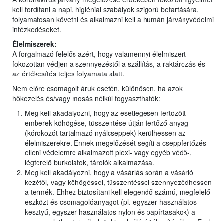
kell fordítani a napi, higiéniai szabályok szigorú betartására,
folyamatosan követni és alkalmazni kell a humán járványvédelmi
intézkedéseket.
Élelmiszerek:
A forgalmazó felelős azért, hogy valamennyi élelmiszert
fokozottan védjen a szennyezéstől a szállítás, a raktározás és
az értékesítés teljes folyamata alatt.
Nem előre csomagolt áruk esetén, különösen, ha azok
hőkezelés és/vagy mosás nélkül fogyaszthatók:
Meg kell akadályozni, hogy az esetlegesen fertőzött
emberek köhögése, tüsszentése útján fertőző anyag
(kórokozót tartalmazó nyálcseppek) kerülhessen az
élelmiszerekre. Ennek megelőzését segíti a cseppfertőzés
elleni védelemre alkalmazott plexi- vagy egyéb védő-,
légterelő burkolatok, tárolók alkalmazása.
Meg kell akadályozni, hogy a vásárlás során a vásárló
kezétől, vagy köhögéssel, tüsszentéssel szennyeződhessen
a termék. Ehhez biztosítani kell elegendő számú, megfelelő
eszközt és csomagolóanyagot (pl. egyszer használatos
kesztyű, egyszer használatos nylon és papírtasakok) a