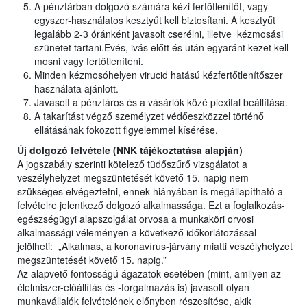
A pénztárban dolgozó számára kézi fertőtlenítőt, vagy
egyszer-használatos kesztyűt kell biztosítani. A kesztyűt
legalább 2-3 óránként javasolt cserélni, illetve kézmosási
szünetet tartani.Evés, ivás előtt és után egyaránt kezet kell
mosni vagy fertőtleníteni.
Minden kézmosóhelyen virucid hatású kézfertőtlenítőszer
használata ajánlott.
Javasolt a pénztáros és a vásárlók közé plexifal beállítása.
A takarítást végző személyzet védőeszközzel történő
ellátásának fokozott figyelemmel kísérése.
Új dolgozó felvétele (NNK tájékoztatása alapján)
A jogszabály szerinti kötelező tüdőszűrő vizsgálatot a
veszélyhelyzet megszüntetését követő 15. napig nem
szükséges elvégeztetni, ennek hiányában is megállapítható a
felvételre jelentkező dolgozó alkalmassága. Ezt a foglalkozás-
egészségügyi alapszolgálat orvosa a munkaköri orvosi
alkalmassági véleményen a következő időkorlátozással
jelölheti: „Alkalmas, a koronavírus-járvány miatti veszélyhelyzet
megszüntetését követő 15. napig.”
Az alapvető fontosságú ágazatok esetében (mint, amilyen az
élelmiszer-előállítás és -forgalmazás is) javasolt olyan
munkavállalók felvételének előnyben részesítése, akik