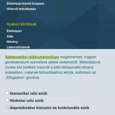
Élelmiszermentő Központ
Hírlevél feliratkozás
Gyakori kérdések
Élelmiszer
Állat
Növény
Laboratóriumok
Labor/Egyéb
Adatkezelési tájékoztatónkban
megismerheti, hogyan
gondoskodunk személyes adatai védelméről. Weboldalunk
cookie-kat (sütiket) használ a jobb felhasználói élmény
érdekében, melynek biztosításához kérjük, kattintson az
„Elfogadom” gombra.
Statisztikai célú sütik
Nemzeti Élelmiszerlánc-biztonsági Hivatal
Hirdetési célú sütik
Cím: 1024 Budapest, Keleti Károly utca. 24.
Alapműködést biztosító és funkcionális sütik
Levelezési cím: 1525 Budapest. Pf. 30.