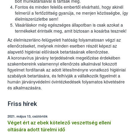
bolt munkatársaival is tartsák meg.
Fontos és minden felelős embertől elvárható, hogy akinél
felmerül a fertőzöttség gyanúja, ne menjen közösségbe, így
élelmiszerüzletbe sem!
Vásárláskor még egészséges állapotban is csak azokat a
termékeket érintsék meg, amit biztosan a kosárba tesznek!
Az élelmiszerlánc-felügyeleti hatóság folyamatosan végzi az
ellenőrzéseket, melynek minden esetben részét képezi az
alapvető higiéniai előírások betartásának ellenőrzése.
A koronavírus járvány terjedésének megelőzése érdekében
szakembereink valamennyi ellenőrzés alkalmával fokozott
figyelmet fordítanak az adott létesítményre vonatkozó higiéniai
szabályok betartására, és felhívják a vállalkozók figyelmét a
humán járványvédelmi óvintézkedések folyamatos követésére
és alkalmazására.
Friss hírek
2021. május 13, csütörtök
Véget ért az ebek kötelező veszettség elleni
oltására adott türelmi idő