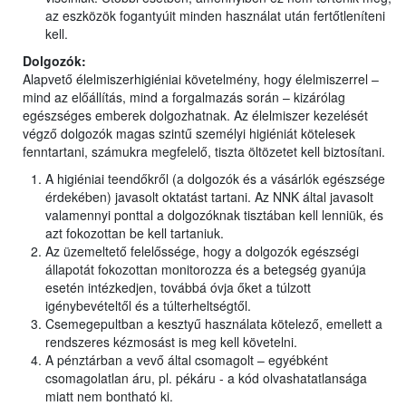
az eszközök fogantyúit minden használat után fertőtleníteni
kell.
Dolgozók:
Alapvető élelmiszerhigiéniai követelmény, hogy élelmiszerrel –
mind az előállítás, mind a forgalmazás során – kizárólag
egészséges emberek dolgozhatnak. Az élelmiszer kezelését
végző dolgozók magas szintű személyi higiéniát kötelesek
fenntartani, számukra megfelelő, tiszta öltözetet kell biztosítani.
A higiéniai teendőkről (a dolgozók és a vásárlók egészsége
érdekében) javasolt oktatást tartani. Az NNK által javasolt
valamennyi ponttal a dolgozóknak tisztában kell lenniük, és
azt fokozottan be kell tartaniuk.
Az üzemeltető felelőssége, hogy a dolgozók egészségi
állapotát fokozottan monitorozza és a betegség gyanúja
esetén intézkedjen, továbbá óvja őket a túlzott
igénybevételtől és a túlterheltségtől.
Csemegepultban a kesztyű használata kötelező, emellett a
rendszeres kézmosást is meg kell követelni.
A pénztárban a vevő által csomagolt – egyébként
csomagolatlan áru, pl. pékáru - a kód olvashatatlansága
miatt nem bontható ki.