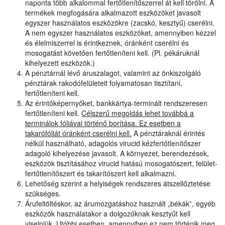
naponta több alkalommal fertőtlenítőszerrel át kell törölni. A
termékek megfogására alkalmazott eszközöket javasolt
egyszer használatos eszközökre (zacskó, kesztyű) cserélni.
A nem egyszer használatos eszközöket, amennyiben kézzel
és élelmiszerrel is érintkeznek, óránként cserélni és
mosogatást követően fertőtleníteni kell. (Pl. pékáruknál
kihelyezett eszközök.)
A pénztárnál lévő áruszalagot, valamint az önkiszolgáló
pénztárak rakodófelületeit folyamatosan tisztítani,
fertőtleníteni kell.
Az érintőképernyőket, bankkártya-terminált rendszeresen
fertőtleníteni kell.
Célszerű megoldás lehet továbbá a
terminálok fóliával történő borítása. Ez esetben a
takarófóliát óránként cserélni kell.
A pénztáraknál érintés
nélkül használható, adagolós virucid kézfertőtlenítőszer
adagoló kihelyezése javasolt. A környezet, berendezések,
eszközök tisztításához virucid hatású mosogatószert, felület-
fertőtlenítőszert és takarítószert kell alkalmazni.
Lehetőség szerint a helyiségek rendszeres átszellőztetése
szükséges.
Árufeltöltéskor, az árumozgatáshoz használt „békák”, egyéb
eszközök használatakor a dolgozóknak kesztyűt kell
viselniük. Utóbbi esetben, amennyiben ez nem történik meg,