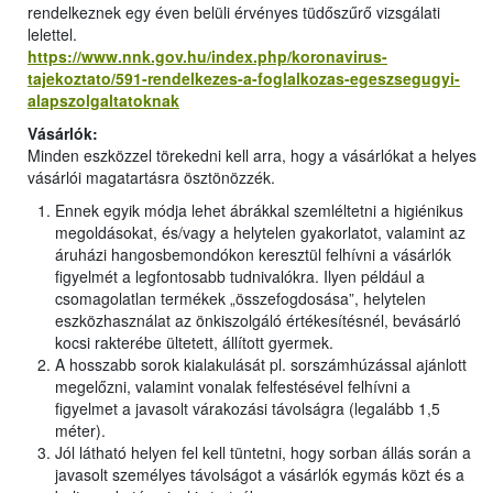
rendelkeznek egy éven belüli érvényes tüdőszűrő vizsgálati
lelettel.
https://www.nnk.gov.hu/index.php/koronavirus-
tajekoztato/591-rendelkezes-a-foglalkozas-egeszsegugyi-
alapszolgaltatoknak
Vásárlók:
Minden eszközzel törekedni kell arra, hogy a vásárlókat a helyes
vásárlói magatartásra ösztönözzék.
Ennek egyik módja lehet ábrákkal szemléltetni a higiénikus
megoldásokat, és/vagy a helytelen gyakorlatot, valamint az
áruházi hangosbemondókon keresztül felhívni a vásárlók
figyelmét a legfontosabb tudnivalókra. Ilyen például a
csomagolatlan termékek „összefogdosása”, helytelen
eszközhasználat az önkiszolgáló értékesítésnél, bevásárló
kocsi rakterébe ültetett, állított gyermek.
A hosszabb sorok kialakulását pl. sorszámhúzással ajánlott
megelőzni, valamint vonalak felfestésével felhívni a
figyelmet a javasolt várakozási távolságra (legalább 1,5
méter).
Jól látható helyen fel kell tüntetni, hogy sorban állás során a
javasolt személyes távolságot a vásárlók egymás közt és a