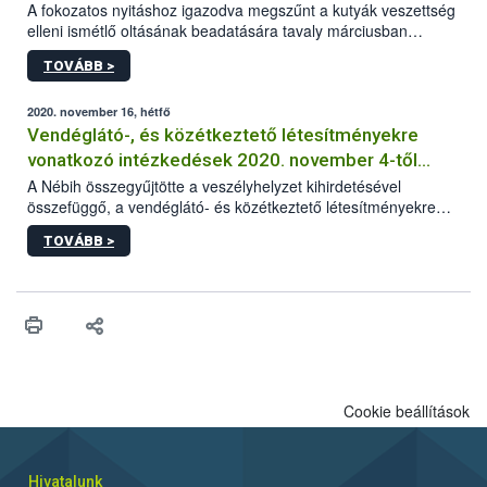
A fokozatos nyitáshoz igazodva megszűnt a kutyák veszettség
elleni ismétlő oltásának beadatására tavaly márciusban
elrendelt türelmi idő. A hatóság kéri az érintett kutyatartókat,
TOVÁBB >
hogy lehetőség szerint mielőbb pótolják állatuknál az
esetlegesen elmaradt oltást.
2020. november 16, hétfő
Vendéglátó-, és közétkeztető létesítményekre
vonatkozó intézkedések 2020. november 4-től
visszavonásig
A Nébih összegyűjtötte a veszélyhelyzet kihirdetésével
összefüggő, a vendéglátó- és közétkeztető létesítményekre
vonatkozó legfontosabb és aktuális információkat.
TOVÁBB >
Cookie beállítások
Hivatalunk