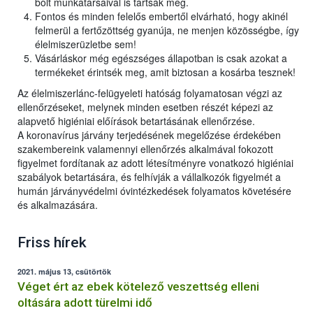
bolt munkatársaival is tartsák meg.
Fontos és minden felelős embertől elvárható, hogy akinél
felmerül a fertőzöttség gyanúja, ne menjen közösségbe, így
élelmiszerüzletbe sem!
Vásárláskor még egészséges állapotban is csak azokat a
termékeket érintsék meg, amit biztosan a kosárba tesznek!
Az élelmiszerlánc-felügyeleti hatóság folyamatosan végzi az
ellenőrzéseket, melynek minden esetben részét képezi az
alapvető higiéniai előírások betartásának ellenőrzése.
A koronavírus járvány terjedésének megelőzése érdekében
szakembereink valamennyi ellenőrzés alkalmával fokozott
figyelmet fordítanak az adott létesítményre vonatkozó higiéniai
szabályok betartására, és felhívják a vállalkozók figyelmét a
humán járványvédelmi óvintézkedések folyamatos követésére
és alkalmazására.
Friss hírek
2021. május 13, csütörtök
Véget ért az ebek kötelező veszettség elleni
oltására adott türelmi idő