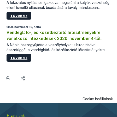
A fokozatos nyitáshoz igazodva megszűnt a kutyák veszettség
elleni ismétlő oltásának beadatására tavaly márciusban
elrendelt türelmi idő. A hatóság kéri az érintett kutyatartókat,
TOVÁBB >
hogy lehetőség szerint mielőbb pótolják állatuknál az
esetlegesen elmaradt oltást.
2020. november 16, hétfő
Vendéglátó-, és közétkeztető létesítményekre
vonatkozó intézkedések 2020. november 4-től
visszavonásig
A Nébih összegyűjtötte a veszélyhelyzet kihirdetésével
összefüggő, a vendéglátó- és közétkeztető létesítményekre
vonatkozó legfontosabb és aktuális információkat.
TOVÁBB >
Cookie beállítások
Hivatalunk