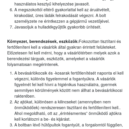
használatos kesztyű kihelyezése javasolt.
A megszokottól eltérő gyakorlattal kell az áruátvételt,
kirakodást, üres ládák felrakodását végezni. A bolt
személyzete ne érintkezzen a gépjármű vezetőjével.
Javasoljuk a hulladékgyűjtők gyakoribb ürítését.
Környezet, berendezések, eszközök:
Fokozottan tisztítani és
fertőtleníteni kell a vásárlók által gyakran érintett felületeket.
Előzetesen fel kell mérni, hogy a vásárlótérben melyek azok a
berendezési tárgyak, eszközök, amelyeket a vásárlók
folyamatosan megérintenek.
A bevásárlókocsik és -kosarak fertőtlenítését naponta el kell
végezni, különös figyelemmel a fogantyúkra. A vásárlók
figyelmét fel kell hívni a higiénikus használatra, gyermek
semmilyen körülmények között nem állhat a bevásárlókocsi
rakterében.
Az ajtókat, különösen a kilincseket (amennyiben nem
önműködőek) rendszeresen tisztítani és fertőtleníteni kell..
Ahol megoldható, ott az „érintésmentes” önműködő ajtókra
kell korlátozni a be- és kijárást.
A boltban lévő hűtőpultok fogantyúit, a forgalomtól függően,