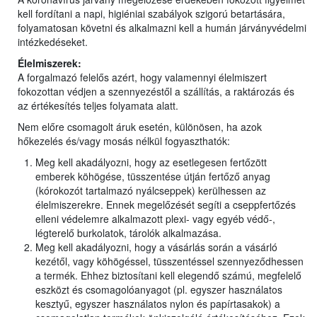
kell fordítani a napi, higiéniai szabályok szigorú betartására,
folyamatosan követni és alkalmazni kell a humán járványvédelmi
intézkedéseket.
Élelmiszerek:
A forgalmazó felelős azért, hogy valamennyi élelmiszert
fokozottan védjen a szennyezéstől a szállítás, a raktározás és
az értékesítés teljes folyamata alatt.
Nem előre csomagolt áruk esetén, különösen, ha azok
hőkezelés és/vagy mosás nélkül fogyaszthatók:
Meg kell akadályozni, hogy az esetlegesen fertőzött
emberek köhögése, tüsszentése útján fertőző anyag
(kórokozót tartalmazó nyálcseppek) kerülhessen az
élelmiszerekre. Ennek megelőzését segíti a cseppfertőzés
elleni védelemre alkalmazott plexi- vagy egyéb védő-,
légterelő burkolatok, tárolók alkalmazása.
Meg kell akadályozni, hogy a vásárlás során a vásárló
kezétől, vagy köhögéssel, tüsszentéssel szennyeződhessen
a termék. Ehhez biztosítani kell elegendő számú, megfelelő
eszközt és csomagolóanyagot (pl. egyszer használatos
kesztyű, egyszer használatos nylon és papírtasakok) a