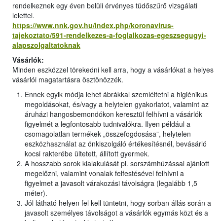
rendelkeznek egy éven belüli érvényes tüdőszűrő vizsgálati
lelettel.
https://www.nnk.gov.hu/index.php/koronavirus-
tajekoztato/591-rendelkezes-a-foglalkozas-egeszsegugyi-
alapszolgaltatoknak
Vásárlók:
Minden eszközzel törekedni kell arra, hogy a vásárlókat a helyes
vásárlói magatartásra ösztönözzék.
Ennek egyik módja lehet ábrákkal szemléltetni a higiénikus
megoldásokat, és/vagy a helytelen gyakorlatot, valamint az
áruházi hangosbemondókon keresztül felhívni a vásárlók
figyelmét a legfontosabb tudnivalókra. Ilyen például a
csomagolatlan termékek „összefogdosása”, helytelen
eszközhasználat az önkiszolgáló értékesítésnél, bevásárló
kocsi rakterébe ültetett, állított gyermek.
A hosszabb sorok kialakulását pl. sorszámhúzással ajánlott
megelőzni, valamint vonalak felfestésével felhívni a
figyelmet a javasolt várakozási távolságra (legalább 1,5
méter).
Jól látható helyen fel kell tüntetni, hogy sorban állás során a
javasolt személyes távolságot a vásárlók egymás közt és a