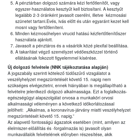
A pénztárban dolgozó számára kézi fertőtlenítőt, vagy
egyszer-használatos kesztyűt kell biztosítani. A kesztyűt
legalább 2-3 óránként javasolt cserélni, illetve kézmosási
szünetet tartani.Evés, ivás előtt és után egyaránt kezet kell
mosni vagy fertőtleníteni.
Minden kézmosóhelyen virucid hatású kézfertőtlenítőszer
használata ajánlott.
Javasolt a pénztáros és a vásárlók közé plexifal beállítása.
A takarítást végző személyzet védőeszközzel történő
ellátásának fokozott figyelemmel kísérése.
Új dolgozó felvétele (NNK tájékoztatása alapján)
A jogszabály szerinti kötelező tüdőszűrő vizsgálatot a
veszélyhelyzet megszüntetését követő 15. napig nem
szükséges elvégeztetni, ennek hiányában is megállapítható a
felvételre jelentkező dolgozó alkalmassága. Ezt a foglalkozás-
egészségügyi alapszolgálat orvosa a munkaköri orvosi
alkalmassági véleményen a következő időkorlátozással
jelölheti: „Alkalmas, a koronavírus-járvány miatti veszélyhelyzet
megszüntetését követő 15. napig.”
Az alapvető fontosságú ágazatok esetében (mint, amilyen az
élelmiszer-előállítás és -forgalmazás is) javasolt olyan
munkavállalók felvételének előnyben részesítése, akik