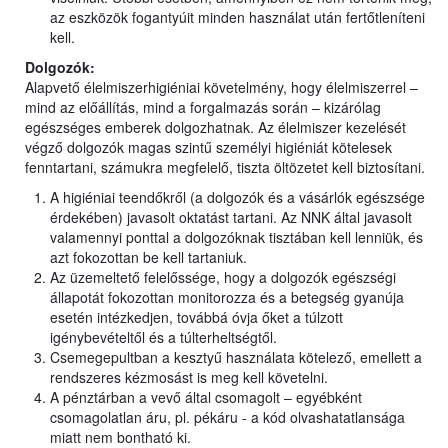
az eszközök fogantyúit minden használat után fertőtleníteni
kell.
Dolgozók:
Alapvető élelmiszerhigiéniai követelmény, hogy élelmiszerrel –
mind az előállítás, mind a forgalmazás során – kizárólag
egészséges emberek dolgozhatnak. Az élelmiszer kezelését
végző dolgozók magas szintű személyi higiéniát kötelesek
fenntartani, számukra megfelelő, tiszta öltözetet kell biztosítani.
A higiéniai teendőkről (a dolgozók és a vásárlók egészsége
érdekében) javasolt oktatást tartani. Az NNK által javasolt
valamennyi ponttal a dolgozóknak tisztában kell lenniük, és
azt fokozottan be kell tartaniuk.
Az üzemeltető felelőssége, hogy a dolgozók egészségi
állapotát fokozottan monitorozza és a betegség gyanúja
esetén intézkedjen, továbbá óvja őket a túlzott
igénybevételtől és a túlterheltségtől.
Csemegepultban a kesztyű használata kötelező, emellett a
rendszeres kézmosást is meg kell követelni.
A pénztárban a vevő által csomagolt – egyébként
csomagolatlan áru, pl. pékáru - a kód olvashatatlansága
miatt nem bontható ki.