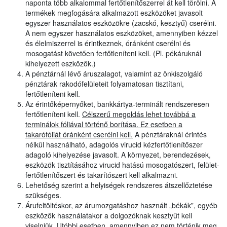
naponta több alkalommal fertőtlenítőszerrel át kell törölni. A
termékek megfogására alkalmazott eszközöket javasolt
egyszer használatos eszközökre (zacskó, kesztyű) cserélni.
A nem egyszer használatos eszközöket, amennyiben kézzel
és élelmiszerrel is érintkeznek, óránként cserélni és
mosogatást követően fertőtleníteni kell. (Pl. pékáruknál
kihelyezett eszközök.)
A pénztárnál lévő áruszalagot, valamint az önkiszolgáló
pénztárak rakodófelületeit folyamatosan tisztítani,
fertőtleníteni kell.
Az érintőképernyőket, bankkártya-terminált rendszeresen
fertőtleníteni kell.
Célszerű megoldás lehet továbbá a
terminálok fóliával történő borítása. Ez esetben a
takarófóliát óránként cserélni kell.
A pénztáraknál érintés
nélkül használható, adagolós virucid kézfertőtlenítőszer
adagoló kihelyezése javasolt. A környezet, berendezések,
eszközök tisztításához virucid hatású mosogatószert, felület-
fertőtlenítőszert és takarítószert kell alkalmazni.
Lehetőség szerint a helyiségek rendszeres átszellőztetése
szükséges.
Árufeltöltéskor, az árumozgatáshoz használt „békák”, egyéb
eszközök használatakor a dolgozóknak kesztyűt kell
viselniük. Utóbbi esetben, amennyiben ez nem történik meg,