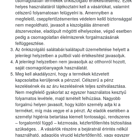
csomagolatlan termékek önkiszolgáló értékesítéséhez. Ezek
helyes használatáról tájékoztatni kell a vásárlókat, valamint
célszerű folyamatosan felügyelni is. Amennyiben a
megfelelő, cseppfertőzésmentes védelem kellő biztonsággal
nem megoldható, javasolt a kiszolgálás átmeneti
átszervezése, eladópult mögötti elhelyezése, végső esetben
pedig a csomagolatlan élelmiszerek forgalmazásának
felfüggesztése.
Az önkiszolgáló salátabár/salátapult üzemeltetése helyett a
jelenlegi helyzetben a pultból való értékesítést javasoljuk.
A jelenlegi helyzetben nem javasoljuk az otthonról hozott,
saját csomagolóanyagok használatát.
Meg kell akadályozni, hogy a termékek közvetett
kapcsolatba kerüljenek a pénzzel. Célszerű a pénz
kezelésének és az áru kezelésének teljes szétválasztása.
Nem megfelelő gyakorlat az egyszer használatos kesztyű
folyamatos levétele, majd ismételt felhúzása. Nagyobb
forgalmú helyen javasolt, hogy külön személy adja ki a
terméket, míg más vegye el a pénzt. Az eladók esetében a
személyi higiénia betartása kiemelt fontosságú, rendszeres
– forgalomtól függő – kézmosás, kézfertőtlenítés biztosítása
szükséges. . A vásárlók részére a bejáratnál érintés nélkül
használható, adagolós virucid kézfertőtlenítő, vagy egyszer