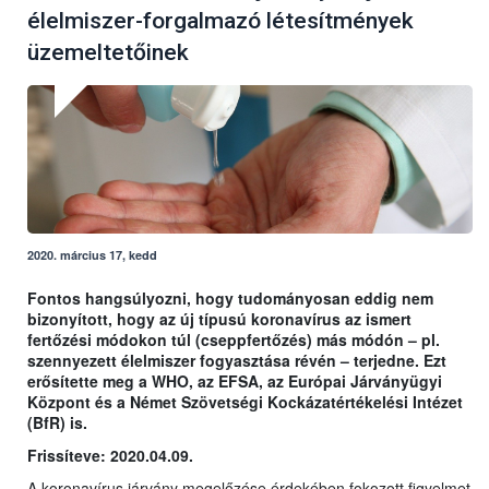
élelmiszer-forgalmazó létesítmények
üzemeltetőinek
2020. március 17, kedd
Fontos hangsúlyozni, hogy tudományosan eddig nem
bizonyított, hogy az új típusú koronavírus az ismert
fertőzési módokon túl (cseppfertőzés) más módón – pl.
szennyezett élelmiszer fogyasztása révén – terjedne. Ezt
erősítette meg a WHO, az EFSA, az Európai Járványügyi
Központ és a Német Szövetségi Kockázatértékelési Intézet
(BfR) is.
Frissíteve: 2020.04.09.
A koronavírus járvány megelőzése érdekében fokozott figyelmet