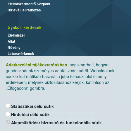
Élelmiszermentő Központ
Hírlevél feliratkozás
Gyakori kérdések
Élelmiszer
Állat
Növény
Laboratóriumok
Labor/Egyéb
Adatkezelési tájékoztatónkban
megismerheti, hogyan
gondoskodunk személyes adatai védelméről. Weboldalunk
cookie-kat (sütiket) használ a jobb felhasználói élmény
érdekében, melynek biztosításához kérjük, kattintson az
„Elfogadom” gombra.
Statisztikai célú sütik
Nemzeti Élelmiszerlánc-biztonsági Hivatal
Hirdetési célú sütik
Cím: 1024 Budapest, Keleti Károly utca. 24.
Alapműködést biztosító és funkcionális sütik
Levelezési cím: 1525 Budapest. Pf. 30.