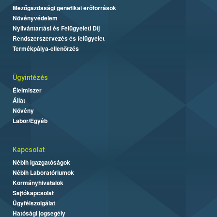
Mezőgazdasági genetikai erőforrások
Növényvédelem
Nyilvántartási és Felügyeleti Díj
Rendszerszervezés és felügyelet
Termékpálya-ellenőrzés
Ügyintézés
Élelmiszer
Állat
Növény
Labor/Egyéb
Kapcsolat
Nébih Igazgatóságok
Nébih Laboratóriumok
Kormányhivatalok
Sajtókapcsolat
Ügyfélszolgálat
Hatósági jogsegély