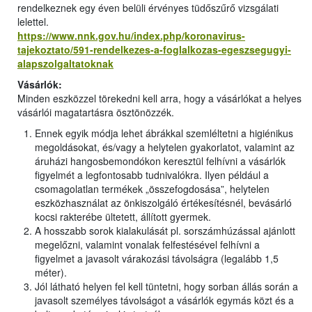
rendelkeznek egy éven belüli érvényes tüdőszűrő vizsgálati
lelettel.
https://www.nnk.gov.hu/index.php/koronavirus-
tajekoztato/591-rendelkezes-a-foglalkozas-egeszsegugyi-
alapszolgaltatoknak
Vásárlók:
Minden eszközzel törekedni kell arra, hogy a vásárlókat a helyes
vásárlói magatartásra ösztönözzék.
Ennek egyik módja lehet ábrákkal szemléltetni a higiénikus
megoldásokat, és/vagy a helytelen gyakorlatot, valamint az
áruházi hangosbemondókon keresztül felhívni a vásárlók
figyelmét a legfontosabb tudnivalókra. Ilyen például a
csomagolatlan termékek „összefogdosása”, helytelen
eszközhasználat az önkiszolgáló értékesítésnél, bevásárló
kocsi rakterébe ültetett, állított gyermek.
A hosszabb sorok kialakulását pl. sorszámhúzással ajánlott
megelőzni, valamint vonalak felfestésével felhívni a
figyelmet a javasolt várakozási távolságra (legalább 1,5
méter).
Jól látható helyen fel kell tüntetni, hogy sorban állás során a
javasolt személyes távolságot a vásárlók egymás közt és a