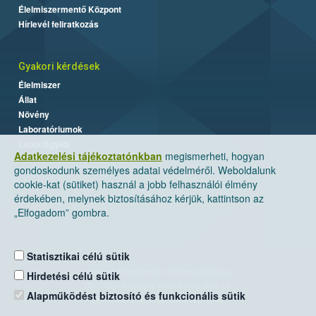
Élelmiszermentő Központ
Hírlevél feliratkozás
Gyakori kérdések
Élelmiszer
Állat
Növény
Laboratóriumok
Labor/Egyéb
Adatkezelési tájékoztatónkban
megismerheti, hogyan
gondoskodunk személyes adatai védelméről. Weboldalunk
cookie-kat (sütiket) használ a jobb felhasználói élmény
érdekében, melynek biztosításához kérjük, kattintson az
„Elfogadom” gombra.
Statisztikai célú sütik
Nemzeti Élelmiszerlánc-biztonsági Hivatal
Hirdetési célú sütik
Cím: 1024 Budapest, Keleti Károly utca. 24.
Alapműködést biztosító és funkcionális sütik
Levelezési cím: 1525 Budapest. Pf. 30.