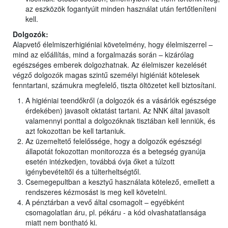
az eszközök fogantyúit minden használat után fertőtleníteni
kell.
Dolgozók:
Alapvető élelmiszerhigiéniai követelmény, hogy élelmiszerrel –
mind az előállítás, mind a forgalmazás során – kizárólag
egészséges emberek dolgozhatnak. Az élelmiszer kezelését
végző dolgozók magas szintű személyi higiéniát kötelesek
fenntartani, számukra megfelelő, tiszta öltözetet kell biztosítani.
A higiéniai teendőkről (a dolgozók és a vásárlók egészsége
érdekében) javasolt oktatást tartani. Az NNK által javasolt
valamennyi ponttal a dolgozóknak tisztában kell lenniük, és
azt fokozottan be kell tartaniuk.
Az üzemeltető felelőssége, hogy a dolgozók egészségi
állapotát fokozottan monitorozza és a betegség gyanúja
esetén intézkedjen, továbbá óvja őket a túlzott
igénybevételtől és a túlterheltségtől.
Csemegepultban a kesztyű használata kötelező, emellett a
rendszeres kézmosást is meg kell követelni.
A pénztárban a vevő által csomagolt – egyébként
csomagolatlan áru, pl. pékáru - a kód olvashatatlansága
miatt nem bontható ki.