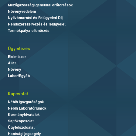
Mezőgazdasági genetikai erőforrások
Növényvédelem
Nyilvántartási és Felügyeleti Díj
Rendszerszervezés és felügyelet
Termékpálya-ellenőrzés
Ügyintézés
Élelmiszer
Állat
Növény
Labor/Egyéb
Kapcsolat
Nébih Igazgatóságok
Nébih Laboratóriumok
Kormányhivatalok
Sajtókapcsolat
Ügyfélszolgálat
Hatósági jogsegély