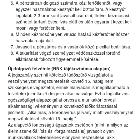
A pénztárban dolgozó számára kézi fertőtlenítőt, vagy
egyszer-használatos kesztyűt kell biztosítani. A kesztyűt
legalább 2-3 óránként javasolt cserélni, illetve kézmosási
szünetet tartani.Evés, ivás előtt és után egyaránt kezet kell
mosni vagy fertőtleníteni.
Minden kézmosóhelyen virucid hatású kézfertőtlenítőszer
használata ajánlott.
Javasolt a pénztáros és a vásárlók közé plexifal beállítása.
A takarítást végző személyzet védőeszközzel történő
ellátásának fokozott figyelemmel kísérése.
Új dolgozó felvétele (NNK tájékoztatása alapján)
A jogszabály szerinti kötelező tüdőszűrő vizsgálatot a
veszélyhelyzet megszüntetését követő 15. napig nem
szükséges elvégeztetni, ennek hiányában is megállapítható a
felvételre jelentkező dolgozó alkalmassága. Ezt a foglalkozás-
egészségügyi alapszolgálat orvosa a munkaköri orvosi
alkalmassági véleményen a következő időkorlátozással
jelölheti: „Alkalmas, a koronavírus-járvány miatti veszélyhelyzet
megszüntetését követő 15. napig.”
Az alapvető fontosságú ágazatok esetében (mint, amilyen az
élelmiszer-előállítás és -forgalmazás is) javasolt olyan
munkavállalók felvételének előnyben részesítése, akik