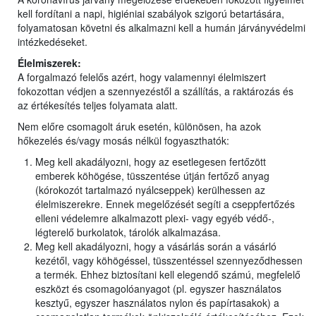
kell fordítani a napi, higiéniai szabályok szigorú betartására,
folyamatosan követni és alkalmazni kell a humán járványvédelmi
intézkedéseket.
Élelmiszerek:
A forgalmazó felelős azért, hogy valamennyi élelmiszert
fokozottan védjen a szennyezéstől a szállítás, a raktározás és
az értékesítés teljes folyamata alatt.
Nem előre csomagolt áruk esetén, különösen, ha azok
hőkezelés és/vagy mosás nélkül fogyaszthatók:
Meg kell akadályozni, hogy az esetlegesen fertőzött
emberek köhögése, tüsszentése útján fertőző anyag
(kórokozót tartalmazó nyálcseppek) kerülhessen az
élelmiszerekre. Ennek megelőzését segíti a cseppfertőzés
elleni védelemre alkalmazott plexi- vagy egyéb védő-,
légterelő burkolatok, tárolók alkalmazása.
Meg kell akadályozni, hogy a vásárlás során a vásárló
kezétől, vagy köhögéssel, tüsszentéssel szennyeződhessen
a termék. Ehhez biztosítani kell elegendő számú, megfelelő
eszközt és csomagolóanyagot (pl. egyszer használatos
kesztyű, egyszer használatos nylon és papírtasakok) a