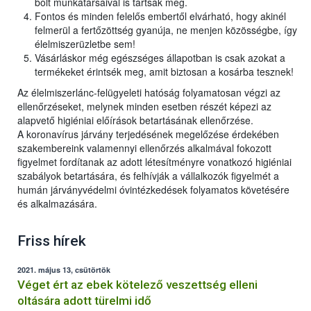
bolt munkatársaival is tartsák meg.
Fontos és minden felelős embertől elvárható, hogy akinél
felmerül a fertőzöttség gyanúja, ne menjen közösségbe, így
élelmiszerüzletbe sem!
Vásárláskor még egészséges állapotban is csak azokat a
termékeket érintsék meg, amit biztosan a kosárba tesznek!
Az élelmiszerlánc-felügyeleti hatóság folyamatosan végzi az
ellenőrzéseket, melynek minden esetben részét képezi az
alapvető higiéniai előírások betartásának ellenőrzése.
A koronavírus járvány terjedésének megelőzése érdekében
szakembereink valamennyi ellenőrzés alkalmával fokozott
figyelmet fordítanak az adott létesítményre vonatkozó higiéniai
szabályok betartására, és felhívják a vállalkozók figyelmét a
humán járványvédelmi óvintézkedések folyamatos követésére
és alkalmazására.
Friss hírek
2021. május 13, csütörtök
Véget ért az ebek kötelező veszettség elleni
oltására adott türelmi idő