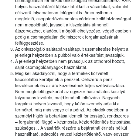
csomagolatlan termékek önkiszolgáló értékesítéséhez. Ezek
helyes használatáról tájékoztatni kell a vásárlókat, valamint
célszerű folyamatosan felügyelni is. Amennyiben a
megfelelő, cseppfertőzésmentes védelem kellő biztonsággal
nem megoldható, javasolt a kiszolgálás átmeneti
átszervezése, eladópult mögötti elhelyezése, végső esetben
pedig a csomagolatlan élelmiszerek forgalmazásának
felfüggesztése.
Az önkiszolgáló salátabár/salátapult üzemeltetése helyett a
jelenlegi helyzetben a pultból való értékesítést javasoljuk.
A jelenlegi helyzetben nem javasoljuk az otthonról hozott,
saját csomagolóanyagok használatát.
Meg kell akadályozni, hogy a termékek közvetett
kapcsolatba kerüljenek a pénzzel. Célszerű a pénz
kezelésének és az áru kezelésének teljes szétválasztása.
Nem megfelelő gyakorlat az egyszer használatos kesztyű
folyamatos levétele, majd ismételt felhúzása. Nagyobb
forgalmú helyen javasolt, hogy külön személy adja ki a
terméket, míg más vegye el a pénzt. Az eladók esetében a
személyi higiénia betartása kiemelt fontosságú, rendszeres
– forgalomtól függő – kézmosás, kézfertőtlenítés biztosítása
szükséges. . A vásárlók részére a bejáratnál érintés nélkül
használható, adagolós virucid kézfertőtlenítő, vagy egyszer