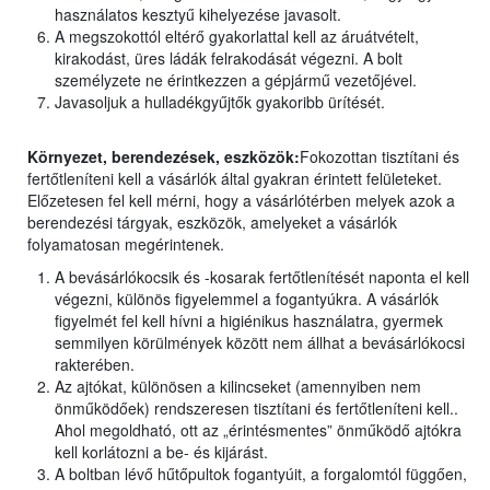
használatos kesztyű kihelyezése javasolt.
A megszokottól eltérő gyakorlattal kell az áruátvételt,
kirakodást, üres ládák felrakodását végezni. A bolt
személyzete ne érintkezzen a gépjármű vezetőjével.
Javasoljuk a hulladékgyűjtők gyakoribb ürítését.
Környezet, berendezések, eszközök:
Fokozottan tisztítani és
fertőtleníteni kell a vásárlók által gyakran érintett felületeket.
Előzetesen fel kell mérni, hogy a vásárlótérben melyek azok a
berendezési tárgyak, eszközök, amelyeket a vásárlók
folyamatosan megérintenek.
A bevásárlókocsik és -kosarak fertőtlenítését naponta el kell
végezni, különös figyelemmel a fogantyúkra. A vásárlók
figyelmét fel kell hívni a higiénikus használatra, gyermek
semmilyen körülmények között nem állhat a bevásárlókocsi
rakterében.
Az ajtókat, különösen a kilincseket (amennyiben nem
önműködőek) rendszeresen tisztítani és fertőtleníteni kell..
Ahol megoldható, ott az „érintésmentes” önműködő ajtókra
kell korlátozni a be- és kijárást.
A boltban lévő hűtőpultok fogantyúit, a forgalomtól függően,