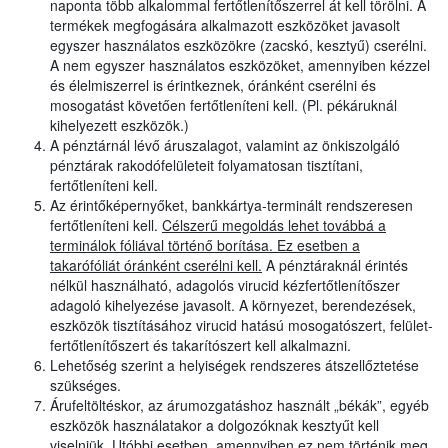
naponta több alkalommal fertőtlenítőszerrel át kell törölni. A
termékek megfogására alkalmazott eszközöket javasolt
egyszer használatos eszközökre (zacskó, kesztyű) cserélni.
A nem egyszer használatos eszközöket, amennyiben kézzel
és élelmiszerrel is érintkeznek, óránként cserélni és
mosogatást követően fertőtleníteni kell. (Pl. pékáruknál
kihelyezett eszközök.)
A pénztárnál lévő áruszalagot, valamint az önkiszolgáló
pénztárak rakodófelületeit folyamatosan tisztítani,
fertőtleníteni kell.
Az érintőképernyőket, bankkártya-terminált rendszeresen
fertőtleníteni kell.
Célszerű megoldás lehet továbbá a
terminálok fóliával történő borítása. Ez esetben a
takarófóliát óránként cserélni kell.
A pénztáraknál érintés
nélkül használható, adagolós virucid kézfertőtlenítőszer
adagoló kihelyezése javasolt. A környezet, berendezések,
eszközök tisztításához virucid hatású mosogatószert, felület-
fertőtlenítőszert és takarítószert kell alkalmazni.
Lehetőség szerint a helyiségek rendszeres átszellőztetése
szükséges.
Árufeltöltéskor, az árumozgatáshoz használt „békák”, egyéb
eszközök használatakor a dolgozóknak kesztyűt kell
viselniük. Utóbbi esetben, amennyiben ez nem történik meg,