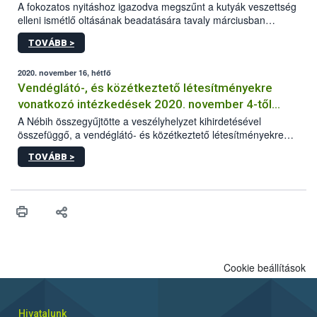
A fokozatos nyitáshoz igazodva megszűnt a kutyák veszettség
elleni ismétlő oltásának beadatására tavaly márciusban
elrendelt türelmi idő. A hatóság kéri az érintett kutyatartókat,
TOVÁBB >
hogy lehetőség szerint mielőbb pótolják állatuknál az
esetlegesen elmaradt oltást.
2020. november 16, hétfő
Vendéglátó-, és közétkeztető létesítményekre
vonatkozó intézkedések 2020. november 4-től
visszavonásig
A Nébih összegyűjtötte a veszélyhelyzet kihirdetésével
összefüggő, a vendéglátó- és közétkeztető létesítményekre
vonatkozó legfontosabb és aktuális információkat.
TOVÁBB >
Cookie beállítások
Hivatalunk