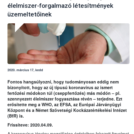
élelmiszer-forgalmazó létesítmények
üzemeltetőinek
2020. március 17, kedd
Fontos hangsúlyozni, hogy tudományosan eddig nem
bizonyított, hogy az új típusú koronavírus az ismert
fertőzési módokon túl (cseppfertőzés) más módón – pl.
szennyezett élelmiszer fogyasztása révén – terjedne. Ezt
erősítette meg a WHO, az EFSA, az Európai Járványügyi
Központ és a Német Szövetségi Kockázatértékelési Intézet
(BfR) is.
Frissíteve: 2020.04.09.
A koronavírus járvány megelőzése érdekében fokozott figyelmet