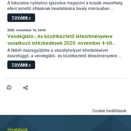
A fokozatos nyitáshoz igazodva megszűnt a kutyák veszettség
elleni ismétlő oltásának beadatására tavaly márciusban
elrendelt türelmi idő. A hatóság kéri az érintett kutyatartókat,
TOVÁBB >
hogy lehetőség szerint mielőbb pótolják állatuknál az
esetlegesen elmaradt oltást.
2020. november 16, hétfő
Vendéglátó-, és közétkeztető létesítményekre
vonatkozó intézkedések 2020. november 4-től
visszavonásig
A Nébih összegyűjtötte a veszélyhelyzet kihirdetésével
összefüggő, a vendéglátó- és közétkeztető létesítményekre
vonatkozó legfontosabb és aktuális információkat.
TOVÁBB >
Cookie beállítások
Hivatalunk