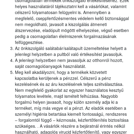
csomagolatlan termékek önkiszolgáló értékesítéséhez. Ezek
helyes használatáról tájékoztatni kell a vásárlókat, valamint
célszerű folyamatosan felügyelni is. Amennyiben a
megfelelő, cseppfertőzésmentes védelem kellő biztonsággal
nem megoldható, javasolt a kiszolgálás átmeneti
átszervezése, eladópult mögötti elhelyezése, végső esetben
pedig a csomagolatlan élelmiszerek forgalmazásának
felfüggesztése.
Az önkiszolgáló salátabár/salátapult üzemeltetése helyett a
jelenlegi helyzetben a pultból való értékesítést javasoljuk.
A jelenlegi helyzetben nem javasoljuk az otthonról hozott,
saját csomagolóanyagok használatát.
Meg kell akadályozni, hogy a termékek közvetett
kapcsolatba kerüljenek a pénzzel. Célszerű a pénz
kezelésének és az áru kezelésének teljes szétválasztása.
Nem megfelelő gyakorlat az egyszer használatos kesztyű
folyamatos levétele, majd ismételt felhúzása. Nagyobb
forgalmú helyen javasolt, hogy külön személy adja ki a
terméket, míg más vegye el a pénzt. Az eladók esetében a
személyi higiénia betartása kiemelt fontosságú, rendszeres
– forgalomtól függő – kézmosás, kézfertőtlenítés biztosítása
szükséges. . A vásárlók részére a bejáratnál érintés nélkül
használható, adagolós virucid kézfertőtlenítő, vagy egyszer