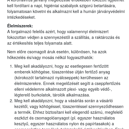
kell fordítani a napi, higiéniai szabályok szigorú betartására,
folyamatosan követni és alkalmazni kell a humán járványvédelmi
intézkedéseket.
Élelmiszerek:
A forgalmazó felelős azért, hogy valamennyi élelmiszert
fokozottan védjen a szennyezéstől a szállítás, a raktározás és
az értékesítés teljes folyamata alatt.
Nem előre csomagolt áruk esetén, különösen, ha azok
hőkezelés és/vagy mosás nélkül fogyaszthatók:
Meg kell akadályozni, hogy az esetlegesen fertőzött
emberek köhögése, tüsszentése útján fertőző anyag
(kórokozót tartalmazó nyálcseppek) kerülhessen az
élelmiszerekre. Ennek megelőzését segíti a cseppfertőzés
elleni védelemre alkalmazott plexi- vagy egyéb védő-,
légterelő burkolatok, tárolók alkalmazása.
Meg kell akadályozni, hogy a vásárlás során a vásárló
kezétől, vagy köhögéssel, tüsszentéssel szennyeződhessen
a termék. Ehhez biztosítani kell elegendő számú, megfelelő
eszközt és csomagolóanyagot (pl. egyszer használatos
kesztyű, egyszer használatos nylon és papírtasakok) a