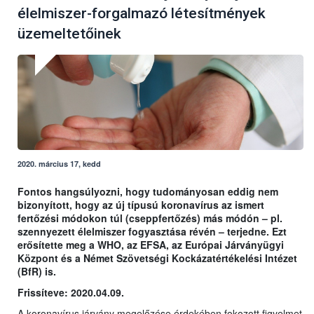
élelmiszer-forgalmazó létesítmények
üzemeltetőinek
2020. március 17, kedd
Fontos hangsúlyozni, hogy tudományosan eddig nem
bizonyított, hogy az új típusú koronavírus az ismert
fertőzési módokon túl (cseppfertőzés) más módón – pl.
szennyezett élelmiszer fogyasztása révén – terjedne. Ezt
erősítette meg a WHO, az EFSA, az Európai Járványügyi
Központ és a Német Szövetségi Kockázatértékelési Intézet
(BfR) is.
Frissíteve: 2020.04.09.
A koronavírus járvány megelőzése érdekében fokozott figyelmet