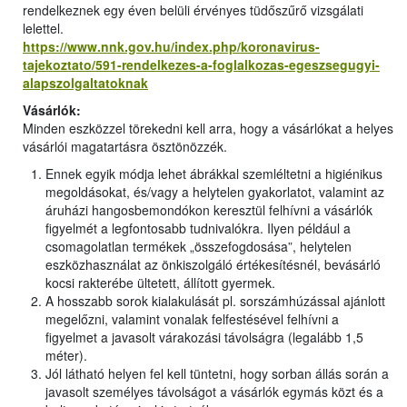
rendelkeznek egy éven belüli érvényes tüdőszűrő vizsgálati
lelettel.
https://www.nnk.gov.hu/index.php/koronavirus-
tajekoztato/591-rendelkezes-a-foglalkozas-egeszsegugyi-
alapszolgaltatoknak
Vásárlók:
Minden eszközzel törekedni kell arra, hogy a vásárlókat a helyes
vásárlói magatartásra ösztönözzék.
Ennek egyik módja lehet ábrákkal szemléltetni a higiénikus
megoldásokat, és/vagy a helytelen gyakorlatot, valamint az
áruházi hangosbemondókon keresztül felhívni a vásárlók
figyelmét a legfontosabb tudnivalókra. Ilyen például a
csomagolatlan termékek „összefogdosása”, helytelen
eszközhasználat az önkiszolgáló értékesítésnél, bevásárló
kocsi rakterébe ültetett, állított gyermek.
A hosszabb sorok kialakulását pl. sorszámhúzással ajánlott
megelőzni, valamint vonalak felfestésével felhívni a
figyelmet a javasolt várakozási távolságra (legalább 1,5
méter).
Jól látható helyen fel kell tüntetni, hogy sorban állás során a
javasolt személyes távolságot a vásárlók egymás közt és a