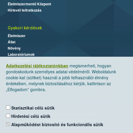
Élelmiszermentő Központ
Hírlevél feliratkozás
Gyakori kérdések
Élelmiszer
Állat
Növény
Laboratóriumok
Labor/Egyéb
Adatkezelési tájékoztatónkban
megismerheti, hogyan
gondoskodunk személyes adatai védelméről. Weboldalunk
cookie-kat (sütiket) használ a jobb felhasználói élmény
érdekében, melynek biztosításához kérjük, kattintson az
„Elfogadom” gombra.
Statisztikai célú sütik
Nemzeti Élelmiszerlánc-biztonsági Hivatal
Hirdetési célú sütik
Cím: 1024 Budapest, Keleti Károly utca. 24.
Alapműködést biztosító és funkcionális sütik
Levelezési cím: 1525 Budapest. Pf. 30.