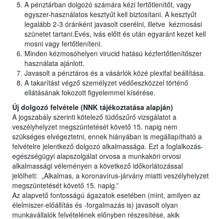
A pénztárban dolgozó számára kézi fertőtlenítőt, vagy
egyszer-használatos kesztyűt kell biztosítani. A kesztyűt
legalább 2-3 óránként javasolt cserélni, illetve kézmosási
szünetet tartani.Evés, ivás előtt és után egyaránt kezet kell
mosni vagy fertőtleníteni.
Minden kézmosóhelyen virucid hatású kézfertőtlenítőszer
használata ajánlott.
Javasolt a pénztáros és a vásárlók közé plexifal beállítása.
A takarítást végző személyzet védőeszközzel történő
ellátásának fokozott figyelemmel kísérése.
Új dolgozó felvétele (NNK tájékoztatása alapján)
A jogszabály szerinti kötelező tüdőszűrő vizsgálatot a
veszélyhelyzet megszüntetését követő 15. napig nem
szükséges elvégeztetni, ennek hiányában is megállapítható a
felvételre jelentkező dolgozó alkalmassága. Ezt a foglalkozás-
egészségügyi alapszolgálat orvosa a munkaköri orvosi
alkalmassági véleményen a következő időkorlátozással
jelölheti: „Alkalmas, a koronavírus-járvány miatti veszélyhelyzet
megszüntetését követő 15. napig.”
Az alapvető fontosságú ágazatok esetében (mint, amilyen az
élelmiszer-előállítás és -forgalmazás is) javasolt olyan
munkavállalók felvételének előnyben részesítése, akik