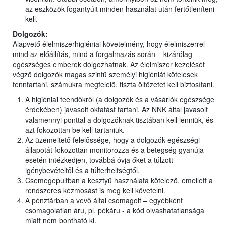
az eszközök fogantyúit minden használat után fertőtleníteni
kell.
Dolgozók:
Alapvető élelmiszerhigiéniai követelmény, hogy élelmiszerrel –
mind az előállítás, mind a forgalmazás során – kizárólag
egészséges emberek dolgozhatnak. Az élelmiszer kezelését
végző dolgozók magas szintű személyi higiéniát kötelesek
fenntartani, számukra megfelelő, tiszta öltözetet kell biztosítani.
A higiéniai teendőkről (a dolgozók és a vásárlók egészsége
érdekében) javasolt oktatást tartani. Az NNK által javasolt
valamennyi ponttal a dolgozóknak tisztában kell lenniük, és
azt fokozottan be kell tartaniuk.
Az üzemeltető felelőssége, hogy a dolgozók egészségi
állapotát fokozottan monitorozza és a betegség gyanúja
esetén intézkedjen, továbbá óvja őket a túlzott
igénybevételtől és a túlterheltségtől.
Csemegepultban a kesztyű használata kötelező, emellett a
rendszeres kézmosást is meg kell követelni.
A pénztárban a vevő által csomagolt – egyébként
csomagolatlan áru, pl. pékáru - a kód olvashatatlansága
miatt nem bontható ki.