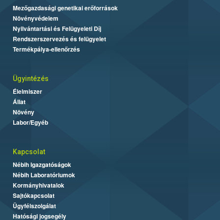
Mezőgazdasági genetikai erőforrások
Növényvédelem
Nyilvántartási és Felügyeleti Díj
Rendszerszervezés és felügyelet
Termékpálya-ellenőrzés
Ügyintézés
Élelmiszer
Állat
Növény
Labor/Egyéb
Kapcsolat
Nébih Igazgatóságok
Nébih Laboratóriumok
Kormányhivatalok
Sajtókapcsolat
Ügyfélszolgálat
Hatósági jogsegély