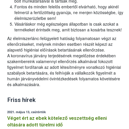
bolt munkatársaival is tartsák meg.
Fontos és minden felelős embertől elvárható, hogy akinél
felmerül a fertőzöttség gyanúja, ne menjen közösségbe, így
élelmiszerüzletbe sem!
Vásárláskor még egészséges állapotban is csak azokat a
termékeket érintsék meg, amit biztosan a kosárba tesznek!
Az élelmiszerlánc-felügyeleti hatóság folyamatosan végzi az
ellenőrzéseket, melynek minden esetben részét képezi az
alapvető higiéniai előírások betartásának ellenőrzése.
A koronavírus járvány terjedésének megelőzése érdekében
szakembereink valamennyi ellenőrzés alkalmával fokozott
figyelmet fordítanak az adott létesítményre vonatkozó higiéniai
szabályok betartására, és felhívják a vállalkozók figyelmét a
humán járványvédelmi óvintézkedések folyamatos követésére
és alkalmazására.
Friss hírek
2021. május 13, csütörtök
Véget ért az ebek kötelező veszettség elleni
oltására adott türelmi idő