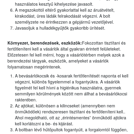
használatos kesztyű kihelyezése javasolt.
A megszokottól eltérő gyakorlattal kell az áruátvételt,
kirakodást, üres ládák felrakodását végezni. A bolt
személyzete ne érintkezzen a gépjármű vezetőjével.
Javasoljuk a hulladékgyűjtők gyakoribb ürítését.
Környezet, berendezések, eszközök:
Fokozottan tisztítani és
fertőtleníteni kell a vásárlók által gyakran érintett felületeket.
Előzetesen fel kell mérni, hogy a vásárlótérben melyek azok a
berendezési tárgyak, eszközök, amelyeket a vásárlók
folyamatosan megérintenek.
A bevásárlókocsik és -kosarak fertőtlenítését naponta el kell
végezni, különös figyelemmel a fogantyúkra. A vásárlók
figyelmét fel kell hívni a higiénikus használatra, gyermek
semmilyen körülmények között nem állhat a bevásárlókocsi
rakterében.
Az ajtókat, különösen a kilincseket (amennyiben nem
önműködőek) rendszeresen tisztítani és fertőtleníteni kell..
Ahol megoldható, ott az „érintésmentes” önműködő ajtókra
kell korlátozni a be- és kijárást.
A boltban lévő hűtőpultok fogantyúit, a forgalomtól függően,