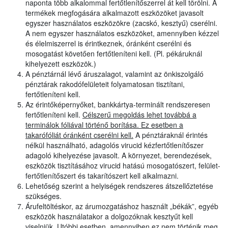
naponta több alkalommal fertőtlenítőszerrel át kell törölni. A
termékek megfogására alkalmazott eszközöket javasolt
egyszer használatos eszközökre (zacskó, kesztyű) cserélni.
A nem egyszer használatos eszközöket, amennyiben kézzel
és élelmiszerrel is érintkeznek, óránként cserélni és
mosogatást követően fertőtleníteni kell. (Pl. pékáruknál
kihelyezett eszközök.)
A pénztárnál lévő áruszalagot, valamint az önkiszolgáló
pénztárak rakodófelületeit folyamatosan tisztítani,
fertőtleníteni kell.
Az érintőképernyőket, bankkártya-terminált rendszeresen
fertőtleníteni kell.
Célszerű megoldás lehet továbbá a
terminálok fóliával történő borítása. Ez esetben a
takarófóliát óránként cserélni kell.
A pénztáraknál érintés
nélkül használható, adagolós virucid kézfertőtlenítőszer
adagoló kihelyezése javasolt. A környezet, berendezések,
eszközök tisztításához virucid hatású mosogatószert, felület-
fertőtlenítőszert és takarítószert kell alkalmazni.
Lehetőség szerint a helyiségek rendszeres átszellőztetése
szükséges.
Árufeltöltéskor, az árumozgatáshoz használt „békák”, egyéb
eszközök használatakor a dolgozóknak kesztyűt kell
viselniük. Utóbbi esetben, amennyiben ez nem történik meg,