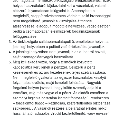
csomagolatlan termékek önkiszolgáló értékesítéséhez. Ezek
helyes használatáról tájékoztatni kell a vásárlókat, valamint
célszerű folyamatosan felügyelni is. Amennyiben a
megfelelő, cseppfertőzésmentes védelem kellő biztonsággal
nem megoldható, javasolt a kiszolgálás átmeneti
átszervezése, eladópult mögötti elhelyezése, végső esetben
pedig a csomagolatlan élelmiszerek forgalmazásának
felfüggesztése.
Az önkiszolgáló salátabár/salátapult üzemeltetése helyett a
jelenlegi helyzetben a pultból való értékesítést javasoljuk.
A jelenlegi helyzetben nem javasoljuk az otthonról hozott,
saját csomagolóanyagok használatát.
Meg kell akadályozni, hogy a termékek közvetett
kapcsolatba kerüljenek a pénzzel. Célszerű a pénz
kezelésének és az áru kezelésének teljes szétválasztása.
Nem megfelelő gyakorlat az egyszer használatos kesztyű
folyamatos levétele, majd ismételt felhúzása. Nagyobb
forgalmú helyen javasolt, hogy külön személy adja ki a
terméket, míg más vegye el a pénzt. Az eladók esetében a
személyi higiénia betartása kiemelt fontosságú, rendszeres
– forgalomtól függő – kézmosás, kézfertőtlenítés biztosítása
szükséges. . A vásárlók részére a bejáratnál érintés nélkül
használható, adagolós virucid kézfertőtlenítő, vagy egyszer