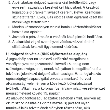
A pénztárban dolgozó számára kézi fertőtlenítőt, vagy
egyszer-használatos kesztyűt kell biztosítani. A kesztyűt
legalább 2-3 óránként javasolt cserélni, illetve kézmosási
szünetet tartani.Evés, ivás előtt és után egyaránt kezet kell
mosni vagy fertőtleníteni.
Minden kézmosóhelyen virucid hatású kézfertőtlenítőszer
használata ajánlott.
Javasolt a pénztáros és a vásárlók közé plexifal beállítása.
A takarítást végző személyzet védőeszközzel történő
ellátásának fokozott figyelemmel kísérése.
Új dolgozó felvétele (NNK tájékoztatása alapján)
A jogszabály szerinti kötelező tüdőszűrő vizsgálatot a
veszélyhelyzet megszüntetését követő 15. napig nem
szükséges elvégeztetni, ennek hiányában is megállapítható a
felvételre jelentkező dolgozó alkalmassága. Ezt a foglalkozás-
egészségügyi alapszolgálat orvosa a munkaköri orvosi
alkalmassági véleményen a következő időkorlátozással
jelölheti: „Alkalmas, a koronavírus-járvány miatti veszélyhelyzet
megszüntetését követő 15. napig.”
Az alapvető fontosságú ágazatok esetében (mint, amilyen az
élelmiszer-előállítás és -forgalmazás is) javasolt olyan
munkavállalók felvételének előnyben részesítése, akik