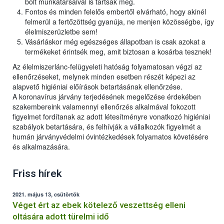
bolt munkatársaival is tartsák meg.
Fontos és minden felelős embertől elvárható, hogy akinél
felmerül a fertőzöttség gyanúja, ne menjen közösségbe, így
élelmiszerüzletbe sem!
Vásárláskor még egészséges állapotban is csak azokat a
termékeket érintsék meg, amit biztosan a kosárba tesznek!
Az élelmiszerlánc-felügyeleti hatóság folyamatosan végzi az
ellenőrzéseket, melynek minden esetben részét képezi az
alapvető higiéniai előírások betartásának ellenőrzése.
A koronavírus járvány terjedésének megelőzése érdekében
szakembereink valamennyi ellenőrzés alkalmával fokozott
figyelmet fordítanak az adott létesítményre vonatkozó higiéniai
szabályok betartására, és felhívják a vállalkozók figyelmét a
humán járványvédelmi óvintézkedések folyamatos követésére
és alkalmazására.
Friss hírek
2021. május 13, csütörtök
Véget ért az ebek kötelező veszettség elleni
oltására adott türelmi idő