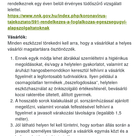
rendelkeznek egy éven belüli érvényes tüdőszűrő vizsgálati
lelettel.
https://www.nnk.gov.hu/index.php/koronavirus-
tajekoztato/591-rendelkezes-a-foglalkozas-egeszsegugyi-
alapszolgaltatoknak
Vásárlók:
Minden eszközzel törekedni kell arra, hogy a vásárlókat a helyes
vásárlói magatartásra ösztönözzék.
Ennek egyik módja lehet ábrákkal szemléltetni a higiénikus
megoldásokat, és/vagy a helytelen gyakorlatot, valamint az
áruházi hangosbemondókon keresztül felhívni a vásárlók
figyelmét a legfontosabb tudnivalókra. Ilyen például a
csomagolatlan termékek „összefogdosása”, helytelen
eszközhasználat az önkiszolgáló értékesítésnél, bevásárló
kocsi rakterébe ültetett, állított gyermek.
A hosszabb sorok kialakulását pl. sorszámhúzással ajánlott
megelőzni, valamint vonalak felfestésével felhívni a
figyelmet a javasolt várakozási távolságra (legalább 1,5
méter).
Jól látható helyen fel kell tüntetni, hogy sorban állás során a
javasolt személyes távolságot a vásárlók egymás közt és a