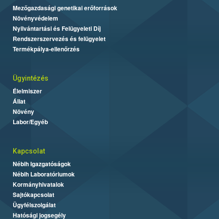
Mezőgazdasági genetikai erőforrások
Növényvédelem
Nyilvántartási és Felügyeleti Díj
Rendszerszervezés és felügyelet
Termékpálya-ellenőrzés
Ügyintézés
Élelmiszer
Állat
Növény
Labor/Egyéb
Kapcsolat
Nébih Igazgatóságok
Nébih Laboratóriumok
Kormányhivatalok
Sajtókapcsolat
Ügyfélszolgálat
Hatósági jogsegély