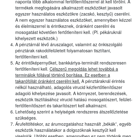
naponta több alkalommal fertőtlenítőszerrel át kell törölni. A
termékek megfogására alkalmazott eszközöket javasolt
egyszer használatos eszközökre (zacskó, kesztyű) cserélni.
A nem egyszer használatos eszközöket, amennyiben kézzel
és élelmiszerrel is érintkeznek, óránként cserélni és
mosogatást követően fertőtleníteni kell. (Pl. pékáruknál
kihelyezett eszközök.)
A pénztárnál lévő áruszalagot, valamint az önkiszolgáló
pénztárak rakodófelületeit folyamatosan tisztítani,
fertőtleníteni kell.
Az érintőképernyőket, bankkártya-terminált rendszeresen
fertőtleníteni kell.
Célszerű megoldás lehet továbbá a
terminálok fóliával történő borítása. Ez esetben a
takarófóliát óránként cserélni kell.
A pénztáraknál érintés
nélkül használható, adagolós virucid kézfertőtlenítőszer
adagoló kihelyezése javasolt. A környezet, berendezések,
eszközök tisztításához virucid hatású mosogatószert, felület-
fertőtlenítőszert és takarítószert kell alkalmazni.
Lehetőség szerint a helyiségek rendszeres átszellőztetése
szükséges.
Árufeltöltéskor, az árumozgatáshoz használt „békák”, egyéb
eszközök használatakor a dolgozóknak kesztyűt kell
viselniük. Utóbbi esetben, amennyiben ez nem történik meg,