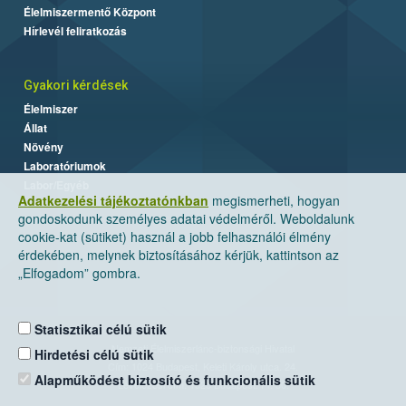
Élelmiszermentő Központ
Hírlevél feliratkozás
Gyakori kérdések
Élelmiszer
Állat
Növény
Laboratóriumok
Labor/Egyéb
Adatkezelési tájékoztatónkban
megismerheti, hogyan
gondoskodunk személyes adatai védelméről. Weboldalunk
cookie-kat (sütiket) használ a jobb felhasználói élmény
érdekében, melynek biztosításához kérjük, kattintson az
„Elfogadom” gombra.
Statisztikai célú sütik
Nemzeti Élelmiszerlánc-biztonsági Hivatal
Hirdetési célú sütik
Cím: 1024 Budapest, Keleti Károly utca. 24.
Alapműködést biztosító és funkcionális sütik
Levelezési cím: 1525 Budapest. Pf. 30.