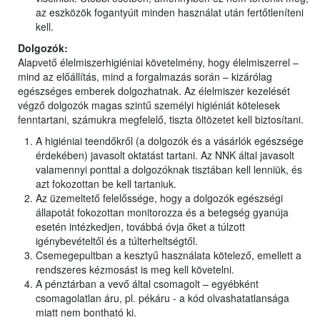
az eszközök fogantyúit minden használat után fertőtleníteni
kell.
Dolgozók:
Alapvető élelmiszerhigiéniai követelmény, hogy élelmiszerrel –
mind az előállítás, mind a forgalmazás során – kizárólag
egészséges emberek dolgozhatnak. Az élelmiszer kezelését
végző dolgozók magas szintű személyi higiéniát kötelesek
fenntartani, számukra megfelelő, tiszta öltözetet kell biztosítani.
A higiéniai teendőkről (a dolgozók és a vásárlók egészsége
érdekében) javasolt oktatást tartani. Az NNK által javasolt
valamennyi ponttal a dolgozóknak tisztában kell lenniük, és
azt fokozottan be kell tartaniuk.
Az üzemeltető felelőssége, hogy a dolgozók egészségi
állapotát fokozottan monitorozza és a betegség gyanúja
esetén intézkedjen, továbbá óvja őket a túlzott
igénybevételtől és a túlterheltségtől.
Csemegepultban a kesztyű használata kötelező, emellett a
rendszeres kézmosást is meg kell követelni.
A pénztárban a vevő által csomagolt – egyébként
csomagolatlan áru, pl. pékáru - a kód olvashatatlansága
miatt nem bontható ki.