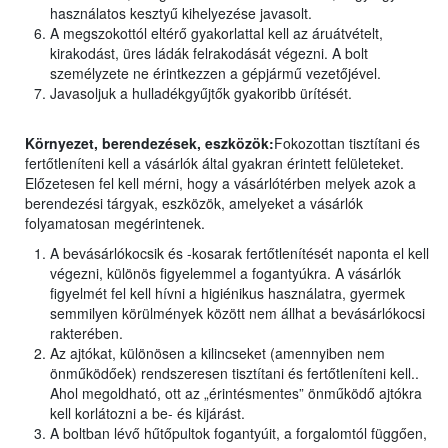
használatos kesztyű kihelyezése javasolt.
A megszokottól eltérő gyakorlattal kell az áruátvételt,
kirakodást, üres ládák felrakodását végezni. A bolt
személyzete ne érintkezzen a gépjármű vezetőjével.
Javasoljuk a hulladékgyűjtők gyakoribb ürítését.
Környezet, berendezések, eszközök:
Fokozottan tisztítani és
fertőtleníteni kell a vásárlók által gyakran érintett felületeket.
Előzetesen fel kell mérni, hogy a vásárlótérben melyek azok a
berendezési tárgyak, eszközök, amelyeket a vásárlók
folyamatosan megérintenek.
A bevásárlókocsik és -kosarak fertőtlenítését naponta el kell
végezni, különös figyelemmel a fogantyúkra. A vásárlók
figyelmét fel kell hívni a higiénikus használatra, gyermek
semmilyen körülmények között nem állhat a bevásárlókocsi
rakterében.
Az ajtókat, különösen a kilincseket (amennyiben nem
önműködőek) rendszeresen tisztítani és fertőtleníteni kell..
Ahol megoldható, ott az „érintésmentes” önműködő ajtókra
kell korlátozni a be- és kijárást.
A boltban lévő hűtőpultok fogantyúit, a forgalomtól függően,