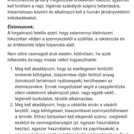
kell fordítani a napi, higiéniai szabályok szigorú betartására,
folyamatosan követni és alkalmazni kell a humán járványvédelmi
intézkedéseket.
Élelmiszerek:
A forgalmazó felelős azért, hogy valamennyi élelmiszert
fokozottan védjen a szennyezéstől a szállítás, a raktározás és
az értékesítés teljes folyamata alatt.
Nem előre csomagolt áruk esetén, különösen, ha azok
hőkezelés és/vagy mosás nélkül fogyaszthatók:
Meg kell akadályozni, hogy az esetlegesen fertőzött
emberek köhögése, tüsszentése útján fertőző anyag
(kórokozót tartalmazó nyálcseppek) kerülhessen az
élelmiszerekre. Ennek megelőzését segíti a cseppfertőzés
elleni védelemre alkalmazott plexi- vagy egyéb védő-,
légterelő burkolatok, tárolók alkalmazása.
Meg kell akadályozni, hogy a vásárlás során a vásárló
kezétől, vagy köhögéssel, tüsszentéssel szennyeződhessen
a termék. Ehhez biztosítani kell elegendő számú, megfelelő
eszközt és csomagolóanyagot (pl. egyszer használatos
kesztyű, egyszer használatos nylon és papírtasakok) a