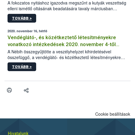
A fokozatos nyitáshoz igazodva megszűnt a kutyák veszettség
elleni ismétlő oltásának beadatására tavaly márciusban
elrendelt türelmi idő. A hatóság kéri az érintett kutyatartókat,
TOVÁBB >
hogy lehetőség szerint mielőbb pótolják állatuknál az
esetlegesen elmaradt oltást.
2020. november 16, hétfő
Vendéglátó-, és közétkeztető létesítményekre
vonatkozó intézkedések 2020. november 4-től
visszavonásig
A Nébih összegyűjtötte a veszélyhelyzet kihirdetésével
összefüggő, a vendéglátó- és közétkeztető létesítményekre
vonatkozó legfontosabb és aktuális információkat.
TOVÁBB >
Cookie beállítások
Hivatalunk