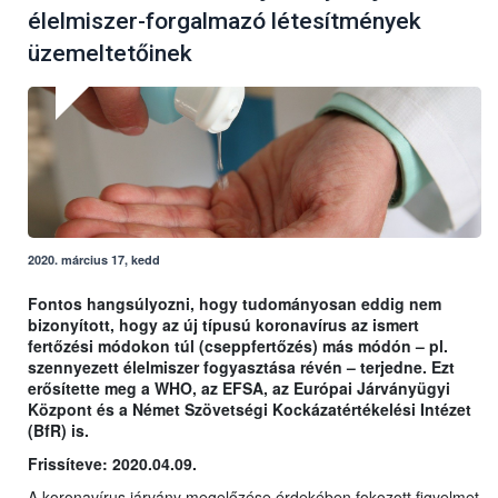
élelmiszer-forgalmazó létesítmények
üzemeltetőinek
2020. március 17, kedd
Fontos hangsúlyozni, hogy tudományosan eddig nem
bizonyított, hogy az új típusú koronavírus az ismert
fertőzési módokon túl (cseppfertőzés) más módón – pl.
szennyezett élelmiszer fogyasztása révén – terjedne. Ezt
erősítette meg a WHO, az EFSA, az Európai Járványügyi
Központ és a Német Szövetségi Kockázatértékelési Intézet
(BfR) is.
Frissíteve: 2020.04.09.
A koronavírus járvány megelőzése érdekében fokozott figyelmet