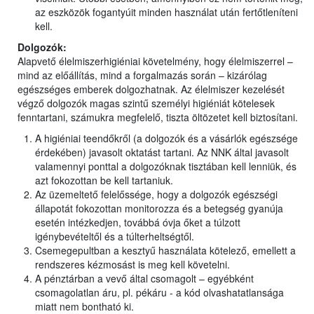
az eszközök fogantyúit minden használat után fertőtleníteni
kell.
Dolgozók:
Alapvető élelmiszerhigiéniai követelmény, hogy élelmiszerrel –
mind az előállítás, mind a forgalmazás során – kizárólag
egészséges emberek dolgozhatnak. Az élelmiszer kezelését
végző dolgozók magas szintű személyi higiéniát kötelesek
fenntartani, számukra megfelelő, tiszta öltözetet kell biztosítani.
A higiéniai teendőkről (a dolgozók és a vásárlók egészsége
érdekében) javasolt oktatást tartani. Az NNK által javasolt
valamennyi ponttal a dolgozóknak tisztában kell lenniük, és
azt fokozottan be kell tartaniuk.
Az üzemeltető felelőssége, hogy a dolgozók egészségi
állapotát fokozottan monitorozza és a betegség gyanúja
esetén intézkedjen, továbbá óvja őket a túlzott
igénybevételtől és a túlterheltségtől.
Csemegepultban a kesztyű használata kötelező, emellett a
rendszeres kézmosást is meg kell követelni.
A pénztárban a vevő által csomagolt – egyébként
csomagolatlan áru, pl. pékáru - a kód olvashatatlansága
miatt nem bontható ki.