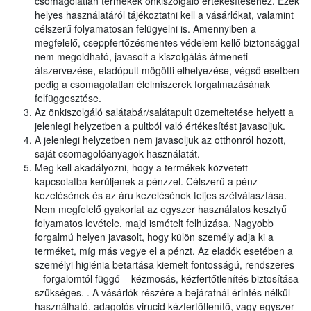
csomagolatlan termékek önkiszolgáló értékesítéséhez. Ezek
helyes használatáról tájékoztatni kell a vásárlókat, valamint
célszerű folyamatosan felügyelni is. Amennyiben a
megfelelő, cseppfertőzésmentes védelem kellő biztonsággal
nem megoldható, javasolt a kiszolgálás átmeneti
átszervezése, eladópult mögötti elhelyezése, végső esetben
pedig a csomagolatlan élelmiszerek forgalmazásának
felfüggesztése.
Az önkiszolgáló salátabár/salátapult üzemeltetése helyett a
jelenlegi helyzetben a pultból való értékesítést javasoljuk.
A jelenlegi helyzetben nem javasoljuk az otthonról hozott,
saját csomagolóanyagok használatát.
Meg kell akadályozni, hogy a termékek közvetett
kapcsolatba kerüljenek a pénzzel. Célszerű a pénz
kezelésének és az áru kezelésének teljes szétválasztása.
Nem megfelelő gyakorlat az egyszer használatos kesztyű
folyamatos levétele, majd ismételt felhúzása. Nagyobb
forgalmú helyen javasolt, hogy külön személy adja ki a
terméket, míg más vegye el a pénzt. Az eladók esetében a
személyi higiénia betartása kiemelt fontosságú, rendszeres
– forgalomtól függő – kézmosás, kézfertőtlenítés biztosítása
szükséges. . A vásárlók részére a bejáratnál érintés nélkül
használható, adagolós virucid kézfertőtlenítő, vagy egyszer