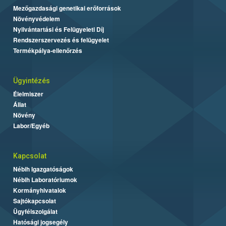
Mezőgazdasági genetikai erőforrások
Növényvédelem
Nyilvántartási és Felügyeleti Díj
Rendszerszervezés és felügyelet
Termékpálya-ellenőrzés
Ügyintézés
Élelmiszer
Állat
Növény
Labor/Egyéb
Kapcsolat
Nébih Igazgatóságok
Nébih Laboratóriumok
Kormányhivatalok
Sajtókapcsolat
Ügyfélszolgálat
Hatósági jogsegély