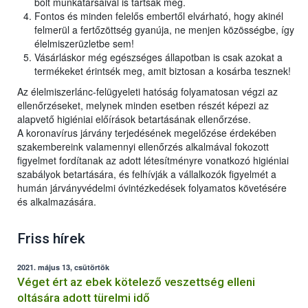
bolt munkatársaival is tartsák meg.
Fontos és minden felelős embertől elvárható, hogy akinél
felmerül a fertőzöttség gyanúja, ne menjen közösségbe, így
élelmiszerüzletbe sem!
Vásárláskor még egészséges állapotban is csak azokat a
termékeket érintsék meg, amit biztosan a kosárba tesznek!
Az élelmiszerlánc-felügyeleti hatóság folyamatosan végzi az
ellenőrzéseket, melynek minden esetben részét képezi az
alapvető higiéniai előírások betartásának ellenőrzése.
A koronavírus járvány terjedésének megelőzése érdekében
szakembereink valamennyi ellenőrzés alkalmával fokozott
figyelmet fordítanak az adott létesítményre vonatkozó higiéniai
szabályok betartására, és felhívják a vállalkozók figyelmét a
humán járványvédelmi óvintézkedések folyamatos követésére
és alkalmazására.
Friss hírek
2021. május 13, csütörtök
Véget ért az ebek kötelező veszettség elleni
oltására adott türelmi idő