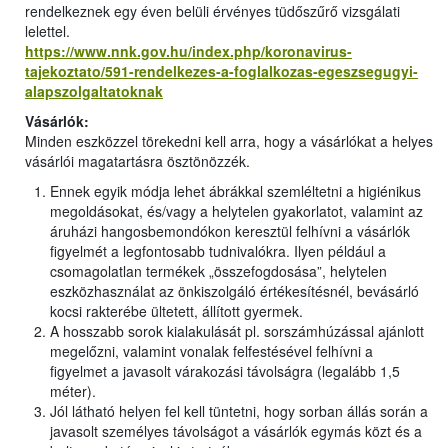
rendelkeznek egy éven belüli érvényes tüdőszűrő vizsgálati
lelettel.
https://www.nnk.gov.hu/index.php/koronavirus-
tajekoztato/591-rendelkezes-a-foglalkozas-egeszsegugyi-
alapszolgaltatoknak
Vásárlók:
Minden eszközzel törekedni kell arra, hogy a vásárlókat a helyes
vásárlói magatartásra ösztönözzék.
Ennek egyik módja lehet ábrákkal szemléltetni a higiénikus
megoldásokat, és/vagy a helytelen gyakorlatot, valamint az
áruházi hangosbemondókon keresztül felhívni a vásárlók
figyelmét a legfontosabb tudnivalókra. Ilyen például a
csomagolatlan termékek „összefogdosása”, helytelen
eszközhasználat az önkiszolgáló értékesítésnél, bevásárló
kocsi rakterébe ültetett, állított gyermek.
A hosszabb sorok kialakulását pl. sorszámhúzással ajánlott
megelőzni, valamint vonalak felfestésével felhívni a
figyelmet a javasolt várakozási távolságra (legalább 1,5
méter).
Jól látható helyen fel kell tüntetni, hogy sorban állás során a
javasolt személyes távolságot a vásárlók egymás közt és a