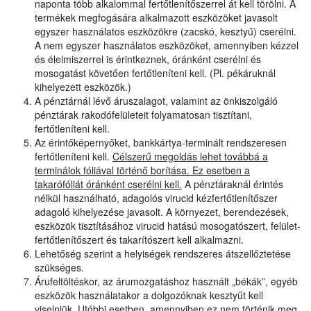
naponta több alkalommal fertőtlenítőszerrel át kell törölni. A
termékek megfogására alkalmazott eszközöket javasolt
egyszer használatos eszközökre (zacskó, kesztyű) cserélni.
A nem egyszer használatos eszközöket, amennyiben kézzel
és élelmiszerrel is érintkeznek, óránként cserélni és
mosogatást követően fertőtleníteni kell. (Pl. pékáruknál
kihelyezett eszközök.)
A pénztárnál lévő áruszalagot, valamint az önkiszolgáló
pénztárak rakodófelületeit folyamatosan tisztítani,
fertőtleníteni kell.
Az érintőképernyőket, bankkártya-terminált rendszeresen
fertőtleníteni kell.
Célszerű megoldás lehet továbbá a
terminálok fóliával történő borítása. Ez esetben a
takarófóliát óránként cserélni kell.
A pénztáraknál érintés
nélkül használható, adagolós virucid kézfertőtlenítőszer
adagoló kihelyezése javasolt. A környezet, berendezések,
eszközök tisztításához virucid hatású mosogatószert, felület-
fertőtlenítőszert és takarítószert kell alkalmazni.
Lehetőség szerint a helyiségek rendszeres átszellőztetése
szükséges.
Árufeltöltéskor, az árumozgatáshoz használt „békák”, egyéb
eszközök használatakor a dolgozóknak kesztyűt kell
viselniük. Utóbbi esetben, amennyiben ez nem történik meg,