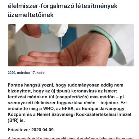
élelmiszer-forgalmazó létesítmények
üzemeltetőinek
2020. március 17, kedd
Fontos hangsúlyozni, hogy tudományosan eddig nem
bizonyított, hogy az új típusú koronavírus az ismert
fertőzési módokon túl (cseppfertőzés) más módón – pl.
szennyezett élelmiszer fogyasztása révén – terjedne. Ezt
erősítette meg a WHO, az EFSA, az Európai Járványügyi
Központ és a Német Szövetségi Kockázatértékelési Intézet
(BfR) is.
Frissíteve: 2020.04.09.
A koronavírus járvány megelőzése érdekében fokozott figyelmet