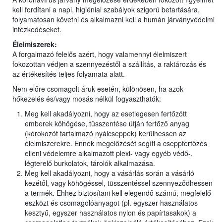
kell fordítani a napi, higiéniai szabályok szigorú betartására,
folyamatosan követni és alkalmazni kell a humán járványvédelmi
intézkedéseket.
Élelmiszerek:
A forgalmazó felelős azért, hogy valamennyi élelmiszert
fokozottan védjen a szennyezéstől a szállítás, a raktározás és
az értékesítés teljes folyamata alatt.
Nem előre csomagolt áruk esetén, különösen, ha azok
hőkezelés és/vagy mosás nélkül fogyaszthatók:
Meg kell akadályozni, hogy az esetlegesen fertőzött
emberek köhögése, tüsszentése útján fertőző anyag
(kórokozót tartalmazó nyálcseppek) kerülhessen az
élelmiszerekre. Ennek megelőzését segíti a cseppfertőzés
elleni védelemre alkalmazott plexi- vagy egyéb védő-,
légterelő burkolatok, tárolók alkalmazása.
Meg kell akadályozni, hogy a vásárlás során a vásárló
kezétől, vagy köhögéssel, tüsszentéssel szennyeződhessen
a termék. Ehhez biztosítani kell elegendő számú, megfelelő
eszközt és csomagolóanyagot (pl. egyszer használatos
kesztyű, egyszer használatos nylon és papírtasakok) a