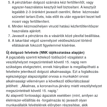
A pénztárban dolgozó számára kézi fertőtlenítőt, vagy
egyszer-használatos kesztyűt kell biztosítani. A kesztyűt
legalább 2-3 óránként javasolt cserélni, illetve kézmosási
szünetet tartani.Evés, ivás előtt és után egyaránt kezet kell
mosni vagy fertőtleníteni.
Minden kézmosóhelyen virucid hatású kézfertőtlenítőszer
használata ajánlott.
Javasolt a pénztáros és a vásárlók közé plexifal beállítása.
A takarítást végző személyzet védőeszközzel történő
ellátásának fokozott figyelemmel kísérése.
Új dolgozó felvétele (NNK tájékoztatása alapján)
A jogszabály szerinti kötelező tüdőszűrő vizsgálatot a
veszélyhelyzet megszüntetését követő 15. napig nem
szükséges elvégeztetni, ennek hiányában is megállapítható a
felvételre jelentkező dolgozó alkalmassága. Ezt a foglalkozás-
egészségügyi alapszolgálat orvosa a munkaköri orvosi
alkalmassági véleményen a következő időkorlátozással
jelölheti: „Alkalmas, a koronavírus-járvány miatti veszélyhelyzet
megszüntetését követő 15. napig.”
Az alapvető fontosságú ágazatok esetében (mint, amilyen az
élelmiszer-előállítás és -forgalmazás is) javasolt olyan
munkavállalók felvételének előnyben részesítése, akik