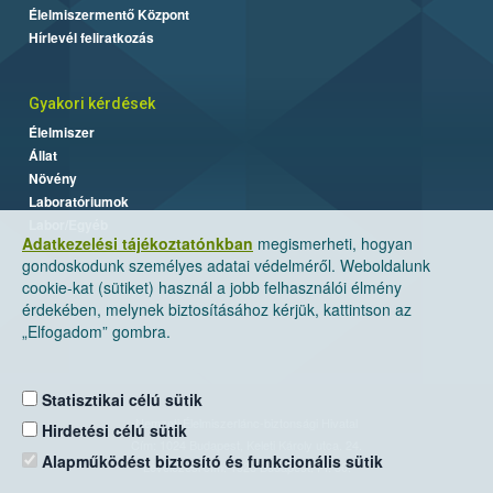
Élelmiszermentő Központ
Hírlevél feliratkozás
Gyakori kérdések
Élelmiszer
Állat
Növény
Laboratóriumok
Labor/Egyéb
Adatkezelési tájékoztatónkban
megismerheti, hogyan
gondoskodunk személyes adatai védelméről. Weboldalunk
cookie-kat (sütiket) használ a jobb felhasználói élmény
érdekében, melynek biztosításához kérjük, kattintson az
„Elfogadom” gombra.
Statisztikai célú sütik
Nemzeti Élelmiszerlánc-biztonsági Hivatal
Hirdetési célú sütik
Cím: 1024 Budapest, Keleti Károly utca. 24.
Alapműködést biztosító és funkcionális sütik
Levelezési cím: 1525 Budapest. Pf. 30.