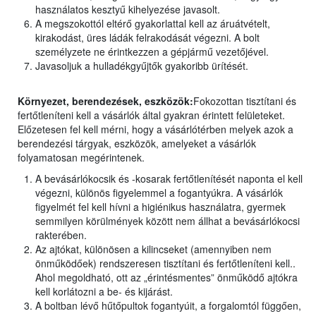
használatos kesztyű kihelyezése javasolt.
A megszokottól eltérő gyakorlattal kell az áruátvételt,
kirakodást, üres ládák felrakodását végezni. A bolt
személyzete ne érintkezzen a gépjármű vezetőjével.
Javasoljuk a hulladékgyűjtők gyakoribb ürítését.
Környezet, berendezések, eszközök:
Fokozottan tisztítani és
fertőtleníteni kell a vásárlók által gyakran érintett felületeket.
Előzetesen fel kell mérni, hogy a vásárlótérben melyek azok a
berendezési tárgyak, eszközök, amelyeket a vásárlók
folyamatosan megérintenek.
A bevásárlókocsik és -kosarak fertőtlenítését naponta el kell
végezni, különös figyelemmel a fogantyúkra. A vásárlók
figyelmét fel kell hívni a higiénikus használatra, gyermek
semmilyen körülmények között nem állhat a bevásárlókocsi
rakterében.
Az ajtókat, különösen a kilincseket (amennyiben nem
önműködőek) rendszeresen tisztítani és fertőtleníteni kell..
Ahol megoldható, ott az „érintésmentes” önműködő ajtókra
kell korlátozni a be- és kijárást.
A boltban lévő hűtőpultok fogantyúit, a forgalomtól függően,