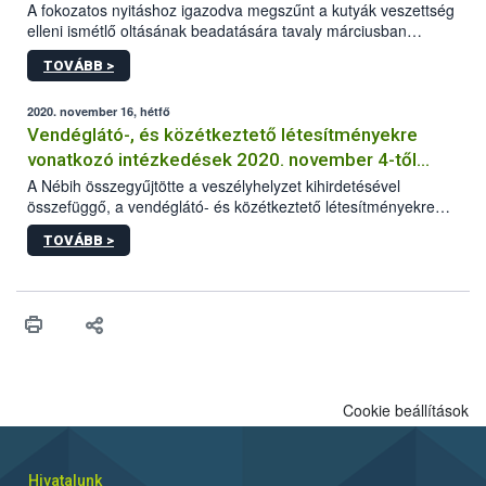
A fokozatos nyitáshoz igazodva megszűnt a kutyák veszettség
elleni ismétlő oltásának beadatására tavaly márciusban
elrendelt türelmi idő. A hatóság kéri az érintett kutyatartókat,
TOVÁBB >
hogy lehetőség szerint mielőbb pótolják állatuknál az
esetlegesen elmaradt oltást.
2020. november 16, hétfő
Vendéglátó-, és közétkeztető létesítményekre
vonatkozó intézkedések 2020. november 4-től
visszavonásig
A Nébih összegyűjtötte a veszélyhelyzet kihirdetésével
összefüggő, a vendéglátó- és közétkeztető létesítményekre
vonatkozó legfontosabb és aktuális információkat.
TOVÁBB >
Cookie beállítások
Hivatalunk