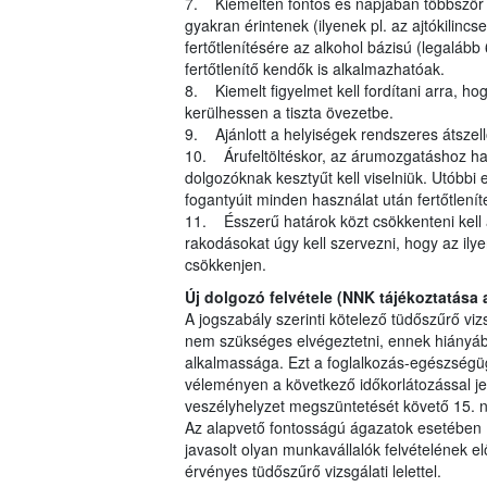
7. Kiemelten fontos és napjában többször is 
gyakran érintenek (ilyenek pl. az ajtókilincs
fertőtlenítésére az alkohol bázisú (legalább 
fertőtlenítő kendők is alkalmazhatóak.
8. Kiemelt figyelmet kell fordítani arra, 
kerülhessen a tiszta övezetbe.
9. Ajánlott a helyiségek rendszeres átszell
10. Árufeltöltéskor, az árumozgatáshoz ha
dolgozóknak kesztyűt kell viselniük. Utóbb
fogantyúit minden használat után fertőtleníte
11. Ésszerű határok közt csökkenteni kell 
rakodásokat úgy kell szervezni, hogy az ily
csökkenjen.
Új dolgozó felvétele (NNK tájékoztatása 
A jogszabály szerinti kötelező tüdőszűrő vi
nem szükséges elvégeztetni, ennek hiányába
alkalmassága. Ezt a foglalkozás-egészségüg
véleményen a következő időkorlátozással jel
veszélyhelyzet megszüntetését követő 15. n
Az alapvető fontosságú ágazatok esetében (m
javasolt olyan munkavállalók felvételének e
érvényes tüdőszűrő vizsgálati lelettel.