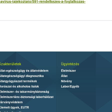
virus-tajekoztato/591-rendelkezes-a-foglalkozas-
Szakterületek
Ügyintézés
Állat-egészségügy és állatvédelem
Élelmiszer
Állategészségügyi diagnosztika
Állat
Állatgyógyászati termékek
Növény
Borászat és alkoholos italok
Labor/Egyéb
Élelmiszer- és takarmánybiztonság
Élelmiszerlánc-biztonsági laborhálózat
Járványvédelem
Kiemelt ügyek, EUTR