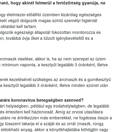
ató, hogy akinél felmerül a fertőzöttség gyanúja, ne
hogy élelmiszer-előállító üzemben kizárólag egészséges
sét végző dolgozók magas szintű személyi higiéniát
oktatást kell tartani.
lgozók egészségi állapotát fokozottan monitorozza és
, továbbá óvja őket a túlzott igénybevételtől és a
 arcmaszk viselése, akkor is, ha az nem szerepel az üzem
t minimum naponta, a kesztyűt legalább 3 óránként, illetve
zerek kezelésénél szükséges az arcmaszk és a gumikesztyű
 kesztyűt legalább 3 óránként, illetve minden szünet után
katárs koronavírus betegségben szenved?
árt helyiségben, például egy irodahelyiségben, de legalább
 és értesíteni kell háziorvosát. Amíg az orvosi utasításra
katárs ne érintkezzen más emberekkel, ne fogdossa össze a
y tüsszent takarja el a száját és az orrát (maszk, rongy,
n eldobható anyag, akkor a könyökhajlatába köhögjön vagy