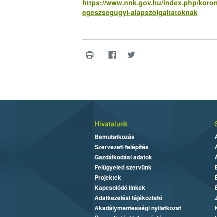
https://www.nnk.gov.hu/index.php/korona
egeszsegugyi-alapszolgaltatoknak
Hivatalunk
Bemutatkozás
Szervezeti felépítés
Gazdálkodási adatok
Felügyeleti szervünk
Projektek
Kapcsolódó linkek
Adatkezelési tájékoztató
Akadálymentességi nyilatkozat