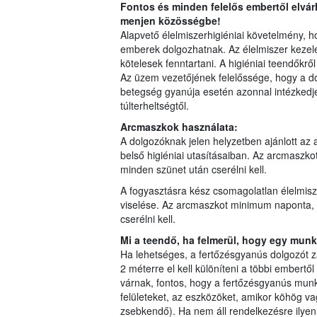
Fontos és minden felelős embertől elvárh
menjen közösségbe!
Alapvető élelmiszerhigiéniai követelmény, 
emberek dolgozhatnak. Az élelmiszer kezelé
kötelesek fenntartani. A higiéniai teendőkről 
Az üzem vezetőjének felelőssége, hogy a do
betegség gyanúja esetén azonnal intézkedjen
túlterheltségtől.
Arcmaszkok használata:
A dolgozóknak jelen helyzetben ajánlott az
belső higiéniai utasításaiban. Az arcmaszko
minden szünet után cserélni kell.
A fogyasztásra kész csomagolatlan élelmis
viselése. Az arcmaszkot minimum naponta, a
cserélni kell.
Mi a teendő, ha felmerül, hogy egy mun
Ha lehetséges, a fertőzésgyanús dolgozót z
2 méterre el kell különíteni a többi embertől
várnak, fontos, hogy a fertőzésgyanús mun
felületeket, az eszközöket, amikor köhög vag
zsebkendő). Ha nem áll rendelkezésre ilye