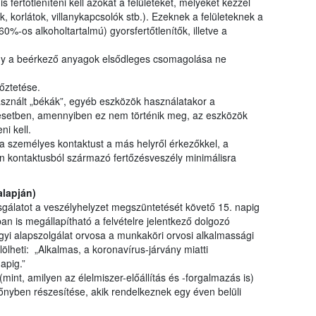
fertőtleníteni kell azokat a felületeket, melyeket kézzel
ek, korlátok, villanykapcsolók stb.). Ezeknek a felületeknek a
60%-os alkoholtartalmú) gyorsfertőtlenítők, illetve a
hogy a beérkező anyagok elsődleges csomagolása ne
őztetése.
sznált „békák”, egyéb eszközök használatakor a
i esetben, amennyiben ez nem történik meg, az eszközök
ni kell.
a személyes kontaktust a más helyről érkezőkkel, a
en kontaktusból származó fertőzésveszély minimálisra
alapján)
zsgálatot a veszélyhelyzet megszüntetését követő 15. napig
n is megállapítható a felvételre jelentkező dolgozó
yi alapszolgálat orvosa a munkaköri orvosi alkalmassági
ölheti: „Alkalmas, a koronavírus-járvány miatti
apig.”
int, amilyen az élelmiszer-előállítás és -forgalmazás is)
lőnyben részesítése, akik rendelkeznek egy éven belüli