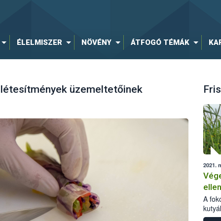
ÉLELMISZER
NÖVÉNY
ÁTFOGÓ TÉMÁK
KA
ó létesítmények üzemeltetőinek
Fris
2021. 
Vége
ellen
A fok
kutyá
beada