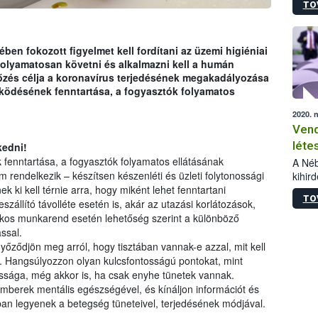
TO
idő. A
lehet
esetl
en fokozott figyelmet kell fordítani az üzemi higiéniai
folyamatosan követni és alkalmazni kell a humán
őzés célja a koronavírus terjedésének megakadályozása
működésének fenntartása, a fogyasztók folyamatos
2020. 
Vend
léte
kedni!
 fenntartása, a fogyasztók folyamatos ellátásának
inté
A Néb
 rendelkezik – készítsen készenléti és üzleti folytonossági
kihir
viss
közét
ek ki kell térnie arra, hogy miként lehet fenntartani
TO
legfo
szállító távolléte esetén is, akár az utazási korlátozások,
os munkarend esetén lehetőség szerint a különböző
ssal.
yőződjön meg arról, hogy tisztában vannak-e azzal, mit kell
n. Hangsúlyozzon olyan kulcsfontosságú pontokat, mint
ssága, még akkor is, ha csak enyhe tünetek vannak.
emberek mentális egészségével, és kínáljon információt és
ban legyenek a betegség tüneteivel, terjedésének módjával.