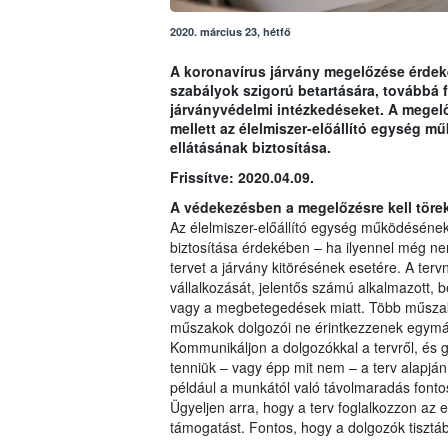
2020. március 23, hétfő
A koronavírus járvány megelőzése érdekéb
szabályok szigorú betartására, továbbá 
járványvédelmi intézkedéseket. A megel
mellett az élelmiszer-előállító egység 
ellátásának biztosítása.
Frissítve: 2020.04.09.
A védekezésben a megelőzésre kell töre
Az élelmiszer-előállító egység működésének
biztosítása érdekében – ha ilyennel még nem
tervet a járvány kitörésének esetére. A tervn
vállalkozását, jelentős számú alkalmazott, be
vagy a megbetegedések miatt. Több műszak
műszakok dolgozói ne érintkezzenek egymá
Kommunikáljon a dolgozókkal a tervről, és g
tenniük – vagy épp mit nem – a terv alapjá
például a munkától való távolmaradás fonto
Ügyeljen arra, hogy a terv foglalkozzon az 
támogatást. Fontos, hogy a dolgozók tisztá