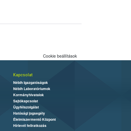
Cookie beállítások
Kapcsolat
Nébih Igazgatóságok
Nébih Laboratóriumok
Kormányhivatalok
Sajtókapcsolat
Ügyfélszolgálat
Hatósági jogsegély
Élelmiszermentő Központ
Hírlevél feliratkozás