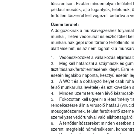
tüsszentsen. Ezután minden olyan felületet fe
például mosdók, ajtó fogantyúk, telefonok, ö
fertőtlenítőszerrel kell végezni, betartva a 
Üzemi terület:
A dolgozóknak a munkavégzéshez folyamato
munka-, illetve védőruhát és eszközöket kell
munkaruhák gépi úton történő fertőtlenítő 
alatt viselhet, és az nem lóghat ki a munkaru
1. Védőeszközöket a vállalkozás eljárásaiban
2. Meg kell határozni a szájmaszk és gum
tisztításának/fertőtlenítésének idejét. Erre
esetén legalább naponta, kesztyű esetén leg
3. A WC-t és a dohányzó helyet csak ruhacs
felső munkaruha levétele) és ezt követően sz
4. Minden üzemi területen lévő kézmosóhely
5. Fokozottan kell ügyelni a létesítmény 
rendelkezésre állnia vírusölő hatású (virucid
mosogatószernek, felület fertőtlenítő szerne
személyzet védőruhával való ellátottságáról
6. A fertőtlenítőszereket minden esetben a 
szerint, megfelelő hőmérsékleten, koncentrác