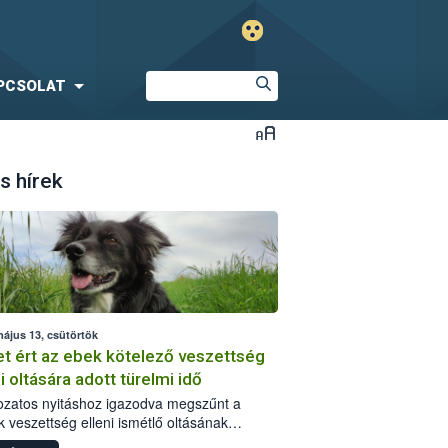
PCSOLAT
s hírek
május 13, csütörtök
t ért az ebek kötelező veszettség
i oltására adott türelmi idő
ozatos nyitáshoz igazodva megszűnt a
k veszettség elleni ismétlő oltásának
tására tavaly márciusban elrendelt türelmi