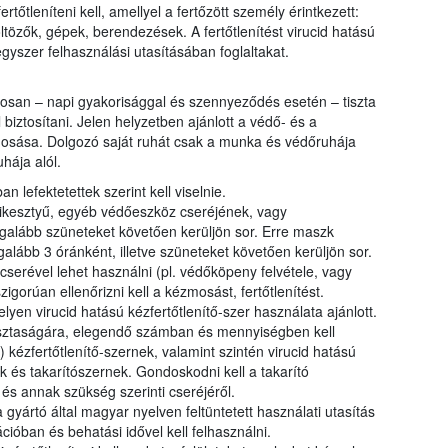
rtőtleníteni kell, amellyel a fertőzött személy érintkezett:
ltözők, gépek, berendezések. A fertőtlenítést virucid hatású
vegyszer felhasználási utasításában foglaltakat.
san – napi gyakorisággal és szennyeződés esetén – tiszta
 biztosítani. Jelen helyzetben ajánlott a védő- és a
mosása. Dolgozó saját ruhát csak a munka és védőruhája
hája alól.
 lefektetettek szerint kell viselnie.
ikesztyű, egyéb védőeszköz cseréjének, vagy
 legalább szüneteket követően kerüljön sor. Erre maszk
alább 3 óránként, illetve szüneteket követően kerüljön sor.
erével lehet használni (pl. védőköpeny felvétele, vagy
igorúan ellenőrizni kell a kézmosást, fertőtlenítést.
en virucid hatású kézfertőtlenítő-szer használata ajánlott.
tisztaságára, elegendő számban és mennyiségben kell
) kézfertőtlenítő-szernek, valamint szintén virucid hatású
k és takarítószernek. Gondoskodni kell a takarító
 és annak szükség szerinti cseréjéről.
gyártó által magyar nyelven feltüntetett használati utasítás
ióban és behatási idővel kell felhasználni.