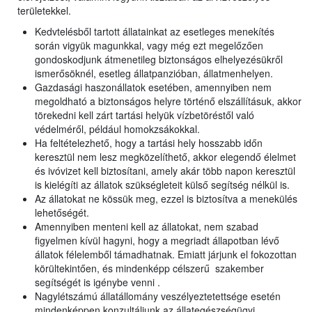
területekkel.
Kedvtelésből tartott állatainkat az esetleges menekítés
során vigyük magunkkal, vagy még ezt megelőzően
gondoskodjunk átmenetileg biztonságos elhelyezésükről
ismerősöknél, esetleg állatpanzióban, állatmenhelyen.
Gazdasági haszonállatok esetében, amennyiben nem
megoldható a biztonságos helyre történő elszállításuk, akkor
törekedni kell zárt tartási helyük vízbetöréstől való
védelméről, például homokzsákokkal.
Ha feltételezhető, hogy a tartási hely hosszabb időn
keresztül nem lesz megközelíthető, akkor elegendő élelmet
és ivóvizet kell biztosítani, amely akár több napon keresztül
is kielégíti az állatok szükségleteit külső segítség nélkül is.
Az állatokat ne kössük meg, ezzel is biztosítva a menekülés
lehetőségét.
Amennyiben menteni kell az állatokat, nem szabad
figyelmen kívül hagyni, hogy a megriadt állapotban lévő
állatok félelemből támadhatnak. Emiatt járjunk el fokozottan
körültekintően, és mindenképp célszerű szakember
segítségét is igénybe venni .
Nagylétszámú állatállomány veszélyeztetettsége esetén
mindenképpen konzultáljunk az állategészségügyi