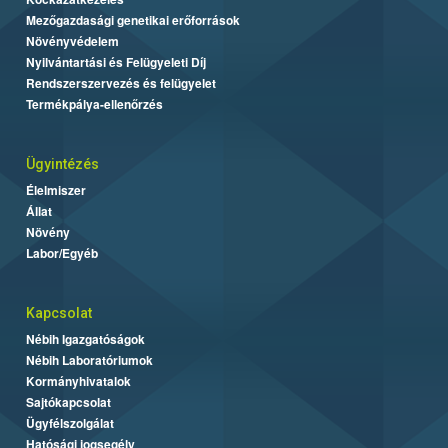
Mezőgazdasági genetikai erőforrások
Növényvédelem
Nyilvántartási és Felügyeleti Díj
Rendszerszervezés és felügyelet
Termékpálya-ellenőrzés
Ügyintézés
Élelmiszer
Állat
Növény
Labor/Egyéb
Kapcsolat
Nébih Igazgatóságok
Nébih Laboratóriumok
Kormányhivatalok
Sajtókapcsolat
Ügyfélszolgálat
Hatósági jogsegély