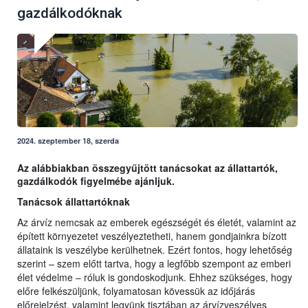
gazdálkodóknak
2024. szeptember 18, szerda
Az alábbiakban összegyűjtött tanácsokat az állattartók,
gazdálkodók figyelmébe ajánljuk.
Tanácsok állattartóknak
Az árvíz nemcsak az emberek egészségét és életét, valamint az
épített környezetet veszélyeztetheti, hanem gondjainkra bízott
állataink is veszélybe kerülhetnek. Ezért fontos, hogy lehetőség
szerint – szem előtt tartva, hogy a legfőbb szempont az emberi
élet védelme – róluk is gondoskodjunk. Ehhez szükséges, hogy
előre felkészüljünk, folyamatosan kövessük az időjárás
előrejelzést, valamint legyünk tisztában az árvízveszélyes