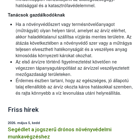
hatósággal és a katasztrófavédelemmel.
Tanácsok gazdálkodóknak
Ha a növényvédőszert vagy termésnövelőanyagot
(műtrágyát) olyan helyen tárol, amelyet az árvíz elérhet,
akkor haladéktalanul szállítsa vízjárás mentes területre. Az
átázás következtében a növényvédő szer vagy a műtrágya
teljesen elvesztheti hatékonyságát és a veszélyes anyag
kimosódás környezeti károkat okozhat.
Az első árvízre történő figyelmeztetést követően ne
végezzen tápanyagutánpótlást az árvízzel veszélyeztetett
mezőgazdasági területeken.
Érdemes észben tartani, hogy az egészséges, jó állapotú
talaj ellenállóbb az árvíz okozta káros hatásokkal szemben,
és rajta könnyebb a víz levonulása utáni helyreállítás.
Friss hírek
2026. május 5, kedd
Segédlet a jogszerű drónos növényvédelmi
munkavégzéshez