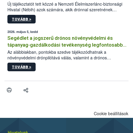
Új tájékoztatót tett közzé a Nemzeti Élelmiszerlánc-biztonsági
Hivatal (Nébih) azok számára, akik drónnal szeretnének
növényvédelmi vagy tápanyag-gazdálkodási tevékenységet
TOVÁBB >
végezni Magyarországon. Az összefoglaló részletesen
szerepelnek a jogszerű működéshez szükséges személyi,
műszaki és hatósági feltételek.
2026. május 5, kedd
Segédlet a jogszerű drónos növényvédelmi és
tápanyag-gazdálkodási tevékenység legfontosabb
feltételeiről
Az alábbiakban, pontokba szedve tájékozódhatnak a
növényvédelmi drónpilótává válás, valamint a drónos
növényvédelmi és tápanyag-gazdálkodási tevékenység
TOVÁBB >
végzésének legfontosabb feltételeiről*.
Cookie beállítások
Hivatalunk