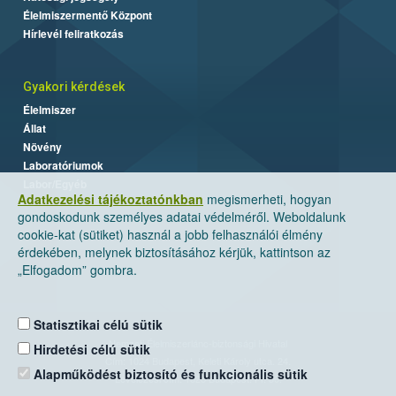
Élelmiszermentő Központ
Hírlevél feliratkozás
Gyakori kérdések
Élelmiszer
Állat
Növény
Laboratóriumok
Labor/Egyéb
Adatkezelési tájékoztatónkban
megismerheti, hogyan
gondoskodunk személyes adatai védelméről. Weboldalunk
cookie-kat (sütiket) használ a jobb felhasználói élmény
érdekében, melynek biztosításához kérjük, kattintson az
„Elfogadom” gombra.
Statisztikai célú sütik
Nemzeti Élelmiszerlánc-biztonsági Hivatal
Hirdetési célú sütik
Cím: 1024 Budapest, Keleti Károly utca. 24.
Alapműködést biztosító és funkcionális sütik
Levelezési cím: 1525 Budapest. Pf. 30.