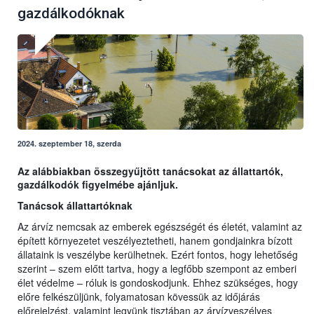
gazdálkodóknak
2024. szeptember 18, szerda
Az alábbiakban összegyűjtött tanácsokat az állattartók,
gazdálkodók figyelmébe ajánljuk.
Tanácsok állattartóknak
Az árvíz nemcsak az emberek egészségét és életét, valamint az
épített környezetet veszélyeztetheti, hanem gondjainkra bízott
állataink is veszélybe kerülhetnek. Ezért fontos, hogy lehetőség
szerint – szem előtt tartva, hogy a legfőbb szempont az emberi
élet védelme – róluk is gondoskodjunk. Ehhez szükséges, hogy
előre felkészüljünk, folyamatosan kövessük az időjárás
előrejelzést, valamint legyünk tisztában az árvízveszélyes