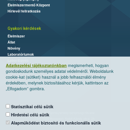
Élelmiszermentő Központ
Hírlevél feliratkozás
Gyakori kérdések
Élelmiszer
Állat
Növény
Laboratóriumok
Labor/Egyéb
Adatkezelési tájékoztatónkban
megismerheti, hogyan
gondoskodunk személyes adatai védelméről. Weboldalunk
cookie-kat (sütiket) használ a jobb felhasználói élmény
érdekében, melynek biztosításához kérjük, kattintson az
„Elfogadom” gombra.
Statisztikai célú sütik
Nemzeti Élelmiszerlánc-biztonsági Hivatal
Hirdetési célú sütik
Cím: 1024 Budapest, Keleti Károly utca. 24.
Alapműködést biztosító és funkcionális sütik
Levelezési cím: 1525 Budapest. Pf. 30.