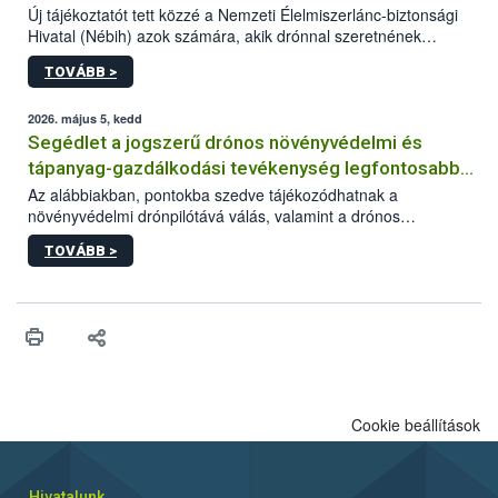
Új tájékoztatót tett közzé a Nemzeti Élelmiszerlánc-biztonsági
Hivatal (Nébih) azok számára, akik drónnal szeretnének
növényvédelmi vagy tápanyag-gazdálkodási tevékenységet
TOVÁBB >
végezni Magyarországon. Az összefoglaló részletesen
szerepelnek a jogszerű működéshez szükséges személyi,
műszaki és hatósági feltételek.
2026. május 5, kedd
Segédlet a jogszerű drónos növényvédelmi és
tápanyag-gazdálkodási tevékenység legfontosabb
feltételeiről
Az alábbiakban, pontokba szedve tájékozódhatnak a
növényvédelmi drónpilótává válás, valamint a drónos
növényvédelmi és tápanyag-gazdálkodási tevékenység
TOVÁBB >
végzésének legfontosabb feltételeiről*.
Cookie beállítások
Hivatalunk