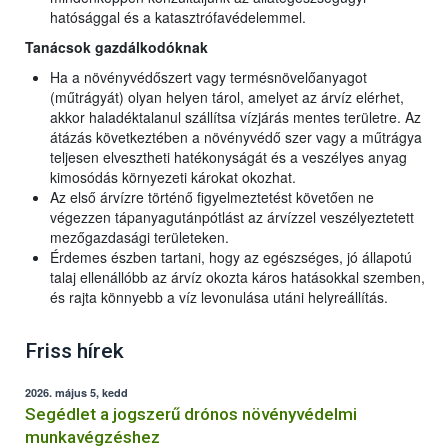
hatósággal és a katasztrófavédelemmel.
Tanácsok gazdálkodóknak
Ha a növényvédőszert vagy termésnövelőanyagot
(műtrágyát) olyan helyen tárol, amelyet az árvíz elérhet,
akkor haladéktalanul szállítsa vízjárás mentes területre. Az
átázás következtében a növényvédő szer vagy a műtrágya
teljesen elvesztheti hatékonyságát és a veszélyes anyag
kimosódás környezeti károkat okozhat.
Az első árvízre történő figyelmeztetést követően ne
végezzen tápanyagutánpótlást az árvízzel veszélyeztetett
mezőgazdasági területeken.
Érdemes észben tartani, hogy az egészséges, jó állapotú
talaj ellenállóbb az árvíz okozta káros hatásokkal szemben,
és rajta könnyebb a víz levonulása utáni helyreállítás.
Friss hírek
2026. május 5, kedd
Segédlet a jogszerű drónos növényvédelmi
munkavégzéshez