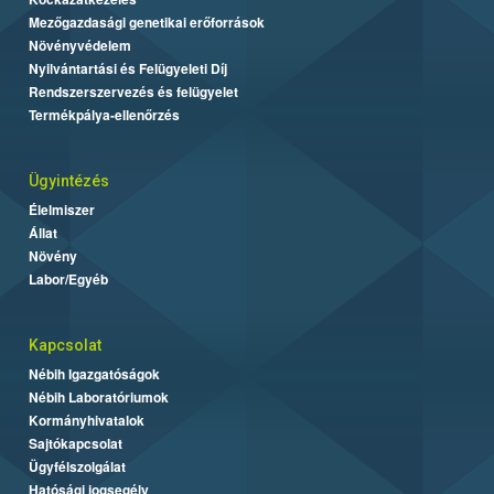
Mezőgazdasági genetikai erőforrások
Növényvédelem
Nyilvántartási és Felügyeleti Díj
Rendszerszervezés és felügyelet
Termékpálya-ellenőrzés
Ügyintézés
Élelmiszer
Állat
Növény
Labor/Egyéb
Kapcsolat
Nébih Igazgatóságok
Nébih Laboratóriumok
Kormányhivatalok
Sajtókapcsolat
Ügyfélszolgálat
Hatósági jogsegély