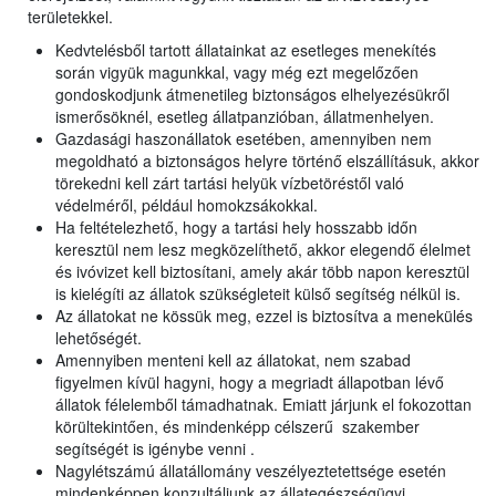
területekkel.
Kedvtelésből tartott állatainkat az esetleges menekítés
során vigyük magunkkal, vagy még ezt megelőzően
gondoskodjunk átmenetileg biztonságos elhelyezésükről
ismerősöknél, esetleg állatpanzióban, állatmenhelyen.
Gazdasági haszonállatok esetében, amennyiben nem
megoldható a biztonságos helyre történő elszállításuk, akkor
törekedni kell zárt tartási helyük vízbetöréstől való
védelméről, például homokzsákokkal.
Ha feltételezhető, hogy a tartási hely hosszabb időn
keresztül nem lesz megközelíthető, akkor elegendő élelmet
és ivóvizet kell biztosítani, amely akár több napon keresztül
is kielégíti az állatok szükségleteit külső segítség nélkül is.
Az állatokat ne kössük meg, ezzel is biztosítva a menekülés
lehetőségét.
Amennyiben menteni kell az állatokat, nem szabad
figyelmen kívül hagyni, hogy a megriadt állapotban lévő
állatok félelemből támadhatnak. Emiatt járjunk el fokozottan
körültekintően, és mindenképp célszerű szakember
segítségét is igénybe venni .
Nagylétszámú állatállomány veszélyeztetettsége esetén
mindenképpen konzultáljunk az állategészségügyi