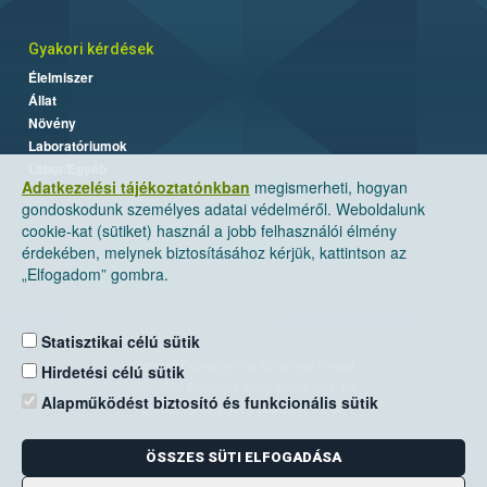
Gyakori kérdések
Élelmiszer
Állat
Növény
Laboratóriumok
Labor/Egyéb
Adatkezelési tájékoztatónkban
megismerheti, hogyan
gondoskodunk személyes adatai védelméről. Weboldalunk
cookie-kat (sütiket) használ a jobb felhasználói élmény
érdekében, melynek biztosításához kérjük, kattintson az
„Elfogadom” gombra.
Statisztikai célú sütik
Nemzeti Élelmiszerlánc-biztonsági Hivatal
Hirdetési célú sütik
Cím: 1024 Budapest, Keleti Károly utca. 24.
Alapműködést biztosító és funkcionális sütik
Levelezési cím: 1525 Budapest. Pf. 30.
ÖSSZES SÜTI ELFOGADÁSA
E-mail:
ugyfelszolgalat@nebih.gov.hu