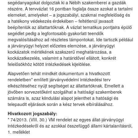
segédanyagokat dolgoztak ki a Nébih szakemberei a gazdák
részére. A tervvázlat 16 pontban foglalja össze azokat a tartalmi
elemeket, amelyeket – a jogszabályi, szakmai megfelelőség és
a hatékony védekezés érdekében – feltétlenül javasolt
beépíteniük az állattartóknak. A vázlat tematikus pontjaira épülő
segédlet pedig a legfontosabb gyakorlati teendők
megvalósításához ad részletes támpontokat. Ide tartozik például
a járványügyi helyzet előzetes elemzése, a járványügyi
kockázatok mértékének szakszerű meghatározása, a
kockázatkezelés, valamint a határidővel ellátott, konkrét
felelősökhöz kötött intézkedések kijelölése.
Alapvetően tehát mindkét dokumentum a hivatkozott
rendeletben* említett járványvédelmi intézkedési terv
elkészítéséhez nyújt segítséget az állattartóknak. Emellett a
jövőben sorvezetőként szolgálhat a hatósági szakemberek
számára is, azaz kiindulási alapot jelenthet a hatósági és
telepaudit eljárások során a kész tervek elbírálásához.
Hivatkozott jogszabály:
* 74/2013. (VIII. 30.) VM rendelet az egyes állat-járványügyi
intézkedésekről és az azokkal összefüggő állami kártalanításról,
1. melléklet