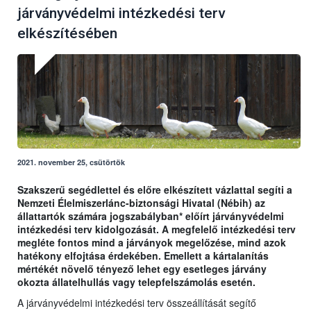
járványvédelmi intézkedési terv
elkészítésében
2021. november 25, csütörtök
Szakszerű segédlettel és előre elkészített vázlattal segíti a
Nemzeti Élelmiszerlánc-biztonsági Hivatal (Nébih) az
állattartók számára jogszabályban* előírt járványvédelmi
intézkedési terv kidolgozását. A megfelelő intézkedési terv
megléte fontos mind a járványok megelőzése, mind azok
hatékony elfojtása érdekében. Emellett a kártalanítás
mértékét növelő tényező lehet egy esetleges járvány
okozta állatelhullás vagy telepfelszámolás esetén.
A járványvédelmi intézkedési terv összeállítását segítő