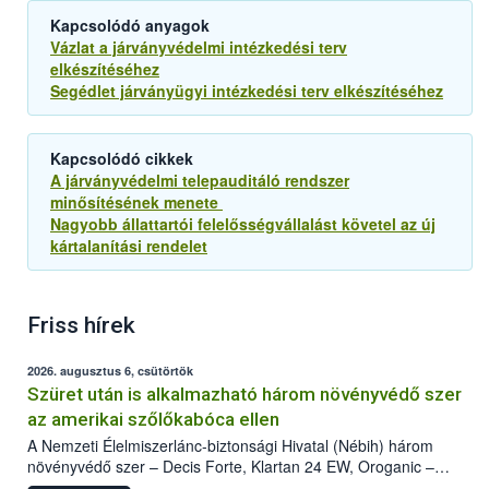
Kapcsolódó anyagok
Vázlat a járványvédelmi intézkedési terv
elkészítéséhez
Segédlet járványügyi intézkedési terv elkészítéséhez
Kapcsolódó cikkek
A járványvédelmi telepauditáló rendszer
minősítésének menete
Nagyobb állattartói felelősségvállalást követel az új
kártalanítási rendelet
Friss hírek
2026. augusztus 6, csütörtök
Szüret után is alkalmazható három növényvédő szer
az amerikai szőlőkabóca ellen
A Nemzeti Élelmiszerlánc-biztonsági Hivatal (Nébih) három
növényvédő szer – Decis Forte, Klartan 24 EW, Oroganic –
engedélyokiratát módosította, így azok a szüretet követően,