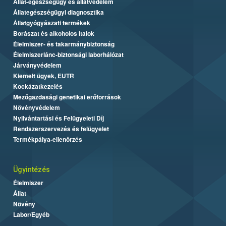
Állat-egészségügy és állatvédelem
Állategészségügyi diagnosztika
Állatgyógyászati termékek
Borászat és alkoholos italok
Élelmiszer- és takarmánybiztonság
Élelmiszerlánc-biztonsági laborhálózat
Járványvédelem
Kiemelt ügyek, EUTR
Kockázatkezelés
Mezőgazdasági genetikai erőforrások
Növényvédelem
Nyilvántartási és Felügyeleti Díj
Rendszerszervezés és felügyelet
Termékpálya-ellenőrzés
Ügyintézés
Élelmiszer
Állat
Növény
Labor/Egyéb