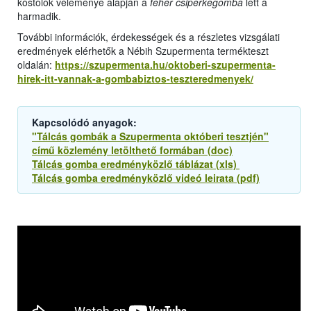
kóstolók véleménye alapján a
fehér csiperkegomba
lett a
harmadik.
További információk, érdekességek és a részletes vizsgálati
eredmények elérhetők a Nébih Szupermenta termékteszt
oldalán:
https://szupermenta.hu/oktoberi-szupermenta-
hirek-itt-vannak-a-gombabiztos-teszteredmenyek/
Kapcsolódó anyagok:
"Tálcás gombák a Szupermenta októberi tesztjén"
című közlemény letölthető formában (doc)
Tálcás gomba eredményközlő táblázat (xls)
Tálcás gomba eredményközlő videó leirata (pdf)