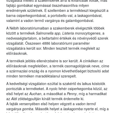
vizsgálata mellett a szakemberek arra is kíváncsiak voltak, más
fajtájú gombákat egymással összehasonlítva milyen
eredmények születnek. E szellemben a termékteszt kiegészült a
barna csiperkegombával, a portobello-val, a laskagombával,
valamint a vadon termő vargánya és galambgombával.
A Nébih laboratóriumaiban a szakemberek elvégezték többek
között a termékek
Salmonella spp, Listeria monocytogenes
, a
nedvességtartalom, a beltartalmi értékek és növényvédő szerek
vizsgálatát. Összesen 4886 laboratóriumi paraméter
vizsgálatára került sor. Minden tesztelt termék megfelelt az
előírásoknak.
A termékek jelölés ellenérzésére is sor került. A címkéken az
előírásoknak megfelelően, a termék csomagolójának neve, címe
a származási ország és a nyomon követhetőséget biztosító adat
minden terméken maradéktalanul szerepelt.
A kedveltségi vizsgálaton ezúttal is szakértő és laikus kóstolók
pontozták a termékeket. A nyolc fehér csiperkegomba közül, az
első helyet az
Auchan
, a másodikat a
Penny
, míg a harmadikat
az
Aldi
zöldségpultján kínált termék érdemelte ki.
A fajták versenyében első helyen végzett a
vadon termő
vargánya gomba
. Második helyet a
laskagomba
nyerte el, míg a