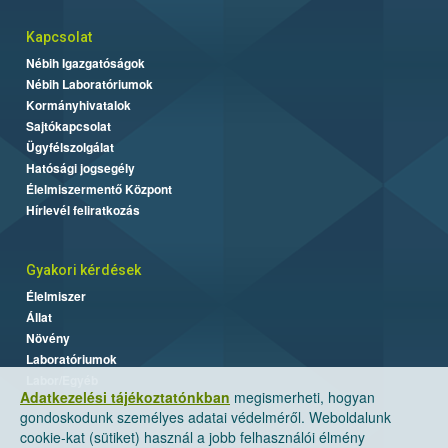
Kapcsolat
Nébih Igazgatóságok
Nébih Laboratóriumok
Kormányhivatalok
Sajtókapcsolat
Ügyfélszolgálat
Hatósági jogsegély
Élelmiszermentő Központ
Hírlevél feliratkozás
Gyakori kérdések
Élelmiszer
Állat
Növény
Laboratóriumok
Labor/Egyéb
Adatkezelési tájékoztatónkban
megismerheti, hogyan
gondoskodunk személyes adatai védelméről. Weboldalunk
cookie-kat (sütiket) használ a jobb felhasználói élmény