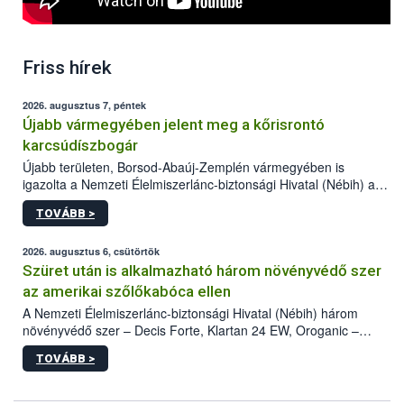
Friss hírek
2026. augusztus 7, péntek
Újabb vármegyében jelent meg a kőrisrontó
karcsúdíszbogár
Újabb területen, Borsod-Abaúj-Zemplén vármegyében is
igazolta a Nemzeti Élelmiszerlánc-biztonsági Hivatal (Nébih) a
kőrisrontó karcsúdíszbogár (Agrilus planipennis) jelenlétét. A
TOVÁBB >
kártevőt nem csak színcsapdában találták meg, de már fertőzött
fában is azonosították. A növényvédelmi szakemberek folytatják
az intenzív felderítést, emellett az intézkedéseket a szlovák
2026. augusztus 6, csütörtök
hatósággal is összehangolják a terjedés megállítása érdekében.
Szüret után is alkalmazható három növényvédő szer
az amerikai szőlőkabóca ellen
A Nemzeti Élelmiszerlánc-biztonsági Hivatal (Nébih) három
növényvédő szer – Decis Forte, Klartan 24 EW, Oroganic –
engedélyokiratát módosította, így azok a szüretet követően,
TOVÁBB >
egészen a vesszőérettség (BBCH 91) stádiumáig
felhasználhatóak a szőlőben. A kiterjesztések célja, hogy a korai
érésű szőlőkben is legyen lehetőség a károsító elleni további