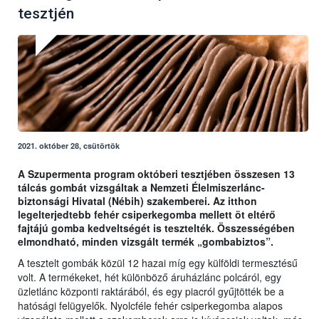
tesztjén
2021. október 28, csütörtök
A Szupermenta program októberi tesztjében összesen 13
tálcás gombát vizsgáltak a Nemzeti Élelmiszerlánc-
biztonsági Hivatal (Nébih) szakemberei. Az itthon
legelterjedtebb fehér csiperkegomba mellett öt eltérő
fajtájú gomba kedveltségét is tesztelték. Összességében
elmondható, minden vizsgált termék „gombabiztos”.
A tesztelt gombák közül 12 hazai míg egy külföldi termesztésű
volt. A termékeket, hét különböző áruházlánc polcáról, egy
üzletlánc központi raktárából, és egy piacról gyűjtötték be a
hatósági felügyelők. Nyolcféle fehér csiperkegomba alapos