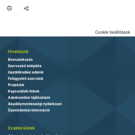
védekezésre. Az Oroganic készítmény kis kiszerelésben kiskerti
felhasználók számára is elérhető és ökológiai termesztésben is
engedélyezett.
Cookie beállítások
Hivatalunk
Bemutatkozás
Szervezeti felépítés
Gazdálkodási adatok
Felügyeleti szervünk
Projektek
Kapcsolódó linkek
Adatkezelési tájékoztató
Akadálymentességi nyilatkozat
Üzemeltetési információ
Szakterületek