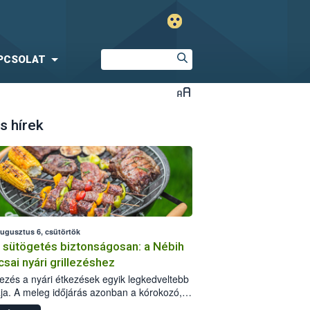
PCSOLAT
s hírek
augusztus 6, csütörtök
i sütögetés biztonságosan: a Nébih
csai nyári grillezéshez
llezés a nyári étkezések egyik legkedveltebb
ja. A meleg időjárás azonban a kórokozó,
st okozó baktériumok gyorsabb