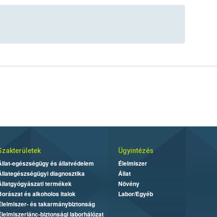
Szakterületek
Ügyintézés
Állat-egészségügy és állatvédelem
Élelmiszer
Állategészségügyi diagnosztika
Állat
Állatgyógyászati termékek
Növény
Borászat és alkoholos italok
Labor/Egyéb
Élelmiszer- és takarmánybiztonság
Élelmiszerlánc-biztonsági laborhálózat