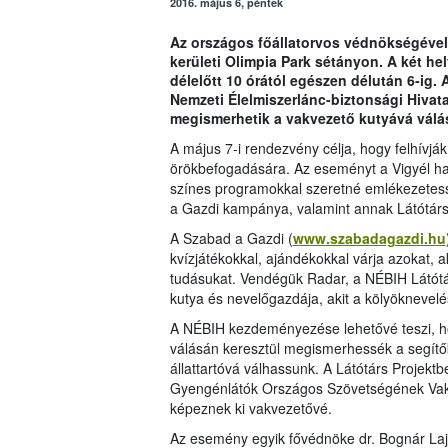
2016. május 6, péntek
Az országos főállatorvos védnökségével 
kerületi Olimpia Park sétányon. A két h
délelőtt 10 órától egészen délután 6-ig.
Nemzeti Élelmiszerlánc-biztonsági Hivat
megismerhetik a vakvezető kutyává válás
A május 7-i rendezvény célja, hogy felhívják 
örökbefogadására. Az eseményt a Vigyél ha
színes programokkal szeretné emlékezetes
a Gazdi kampánya, valamint annak Látótárs 
A Szabad a Gazdi (
www.szabadagazdi.hu
kvízjátékokkal, ajándékokkal várja azokat, a
tudásukat. Vendégük Radar, a NÉBIH Látótá
kutya és nevelőgazdája, akit a kölyöknevelé
A NÉBIH kezdeményezése lehetővé teszi, h
válásán keresztül megismerhessék a segítők
állattartóvá válhassunk. A Látótárs Projek
Gyengénlátók Országos Szövetségének Vakve
képeznek ki vakvezetővé.
Az esemény egyik fővédnöke dr. Bognár Lajos