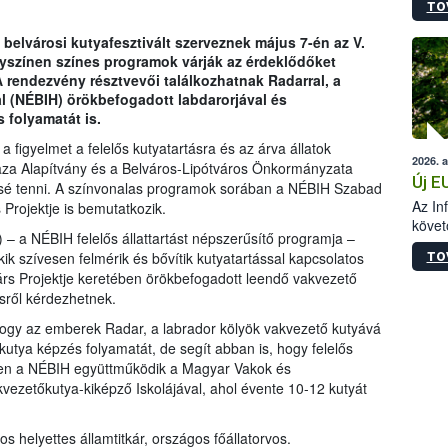
TO
szapo
sütög
belvárosi kutyafesztivált szerveznek május 7-én az V.
techni
elyszínen színes programok várják az érdeklődőket
alapa
 A rendezvény résztvevői találkozhatnak Radarral, a
higié
al (NÉBIH) örökbefogadott labdarorjával és
hőkez
 folyamatát is.
tárol
Hivat
a figyelmet a felelős kutyatartásra és az árva állatok
2026. 
a biz
za Alapítvány és a Belváros-Lipótváros Önkormányzata
Új E
sé tenni. A színvonalas programok sorában a NÉBIH Szabad
Az In
Projektje is bemutatkozik.
követ
) – a NÉBIH felelős állattartást népszerűsítő programja –
szere
kik szívesen felmérik és bővítik kutyatartással kapcsolatos
TO
rs Projektje keretében örökbefogadott leendő vakvezető
sről kérdezhetnek.
ogy az emberek Radar, a labrador kölyök vakvezető kutyává
utya képzés folyamatát, de segít abban is, hogy felelős
tben a NÉBIH együttműködik a Magyar Vakok és
zetőkutya-kiképző Iskolájával, ahol évente 10-12 kutyát
 helyettes államtitkár, országos főállatorvos.