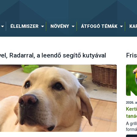
ÉLELMISZER
NÖVÉNY
ÁTFOGÓ TÉMÁK
KA
l, Radarral, a leendő segítő kutyával
Fris
2026. 
Kert
taná
A gri
formá
romlá