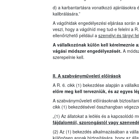
d) a karbantartásra vonatkozó ajánlásokra
kalibrálására.”
A vágóhidak engedélyezési eljárása során a
veszi, hogy a vágóhíd meg tud-e felelni a R
ellenőrizhető például a
személyi és tárgyi fe
A vállalkozónak külön kell kérelmeznie a
vágási módszer engedélyezését.
A módsz
szerepelnie kell.
II. A szabványműveleti előírások
A R. 6. cikk (1) bekezdése alapján a vállal
előre meg kell tervezniük, és az egyes l
A szabványműveleti előírásoknak biztosítani
cikk (1) bekezdésével összhangban végezz
„(1) Az állatokat a leölés és a kapcsolódó 
fájdalomtól, szorongástól vagy szenvedé
(2) Az (1) bekezdés alkalmazásában a váll
különösen annak biztosítására, hogy az álla