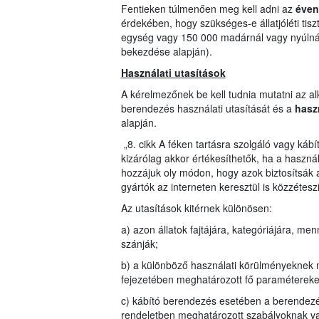
Fentieken túlmenően meg kell adni az
éven
érdekében, hogy szükséges-e állatjóléti tisz
egység vagy 150 000 madárnál vagy nyúlnál t
bekezdése alapján).
Használati utasítások
A kérelmezőnek be kell tudnia mutatni az alk
berendezés használati utasítását és a
hasz
alapján.
„8. cikk A féken tartásra szolgáló vagy káb
kizárólag akkor értékesíthetők, ha a haszná
hozzájuk oly módon, hogy azok biztosítsák az 
gyártók az interneten keresztül is közzéteszi
Az utasítások kitérnek különösen:
a) azon állatok fajtájára, kategóriájára, 
szánják;
b) a különböző használati körülményeknek meg
fejezetében meghatározott fő paramétereket
c) kábító berendezés esetében a berendez
rendeletben meghatározott szabályoknak val