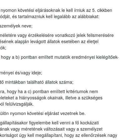
 nyomon követési eljárásoknak le kell írniuk az 5. cikkben
dját, és tartalmazniuk kell legalább az alábbiakat:
s személyek neve;
méletére vagy érzékelésére vonatkozó jelek felismerésére
désének alapján levágott állatok esetében az életjel
tók;
hogy a b) pontban említett mutatók eredményei kielégítőek-
ényei és/vagy ideje;
ő mintákban található állatok száma;
ára, hogy ha a c) pontban említett kritériumok nem
veleteket a hiányosságok okainak, illetve a szükséges
l felülvizsgálják.
ülön nyomon követési eljárást vezetnek be.
állapításakor figyelembe kell venni a fő kockázati
tájának vagy méretének változásait vagy a személyzet
koriságot úgy kell megállapítani, hogy az ellenőrzések nagy