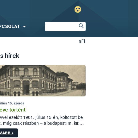
PCSOLAT
s hírek
úlius 15, szerda
éve történt
vvel ezelőtt 1901. július 15-én, költözött be
z, még csak részben – a budapesti m. kir.
i vetőmagvizsgáló állomás a Kis Rókus utca
VÁBB >
ám alatti, Czigler Győző által tervezett új