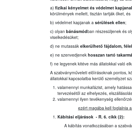
a)
fizikai kényelmet és védelmet kapjana
körülmények mellett, tisztán tartják őket, 
b) védelmet kapjanak a
sérülések ellen
;
c) olyan
bánásmód
ban részesüljenek és ol
viselkedésüket;
d) ne mutassák
elkerülhető fájdalom, fél
e) ne szenvedjenek
hosszan tartó takarm
f) ne legyenek kitéve más állatokkal való elk
A szabványműveleti előírásoknak pontos, kö
állatokkal kapcsolatba kerülő személyzet szá
valamennyi munkafázist, amely hatással l
tervezésétől az elhelyezés, elszállásol
valamennyi ilyen tevékenység ellenőrzé
ezért magába kell foglalnia 
Kábítási eljárások - R. 6. cikk (2):
A kábítás vonatkozásában a szabván