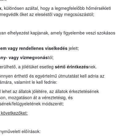
k
, különösen azáltal, hogy a legmegfelelőbb hőmérsékleti
és megvédik őket az eleséstől vagy megcsúszástól;
yan elhelyezést kapjanak, amely figyelembe veszi szokásos
elem vagy rendellenes viselkedés
jeleit;
ány- vagy vízmegvonás
tól;
erülhető, a jólétüket esetleg
sértő érintkezés
nek.
nnyen érthető és egyértelmű útmutatást kell adnia az
mára, valamint le kell fednie:
ehet az állatok jólétére, az állatok érkeztetésének
áson, mozgatáson át a véreztetésig, és
sének/felügyeletének módszerét;
a következőket:
yműveleti előírások: