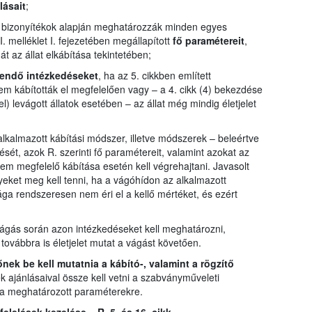
lásait
;
 bizonyítékok alapján meghatározzák minden egyes
. melléklet I. fejezetében megállapított
fő paramétereit
,
t az állat elkábítása tekintetében;
eendő intézkedéseket
, ha az 5. cikkben említett
 nem kábították el megfelelően vagy – a 4. cikk (4) bekezdése
el) levágott állatok esetében – az állat még mindig életjelet
lkalmazott kábítási módszer, illetve módszerek – beleértve
ét, azok R. szerinti fő paramétereit, valamint azokat az
em megfelelő kábítása esetén kell végrehajtani. Javasolt
yeket meg kell tenni, ha a vágóhídon az alkalmazott
ga rendszeresen nem éri el a kellő mértéket, és ezért
t vágás során azon intézkedéseket kell meghatározni,
 továbbra is életjelet mutat a vágást követően.
nek be kell mutatnia a kábító-, valamint a rögzítő
k ajánlásaival össze kell vetni a szabványműveleti
el a meghatározott paraméterekre.