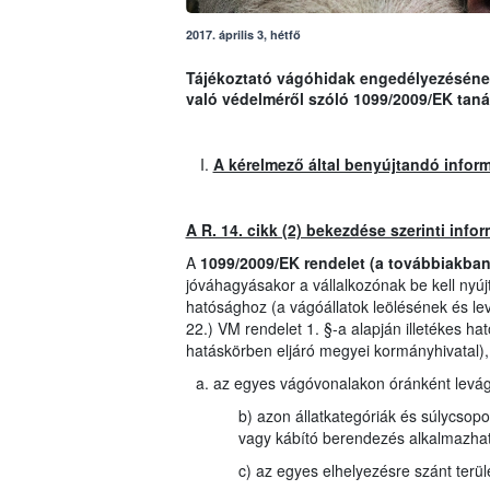
2017. április 3, hétfő
Tájékoztató vágóhidak engedélyezésének 
való védelméről szóló 1099/2009/EK tanác
A kérelmező által benyújtandó infor
A R. 14. cikk (2) bekezdése szerinti info
A
1099/2009/EK rendelet (a továbbiakban:
jóváhagyásakor a vállalkozónak be kell nyúj
hatósághoz (a vágóállatok leölésének és lev
22.) VM rendelet 1. §-a alapján illetékes ha
hatáskörben eljáró megyei kormányhivatal), 
az egyes vágóvonalakon óránként levág
b) azon állatkategóriák és súlycsopo
vagy kábító berendezés alkalmazhat
c) az egyes elhelyezésre szánt terü