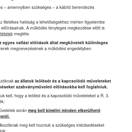
 és – amennyiben szükséges – a kábító berendezés
z illetékes hatóság a lehetőségekhez mérten figyelembe
. előírásainak. A működés tényleges megkezdése előtt is
ltételek
megléte.
z egyes vallási előírások által megkövetelt különleges
erek megnevezésének a működési engedélyben
kozóknak
az állatok leölését és a kapcsolódó műveleteket
épéseket szabványműveleti előírásokba kell foglalniuk.
uk kell, hogy a leölést és a kapcsolódó műveleteket a R. 3.
ék:
műveletek során
meg kell kímélni minden elkerülhető
stől.
alkozóknak meg kell hozniuk a szükséges intézkedéseket
tok: