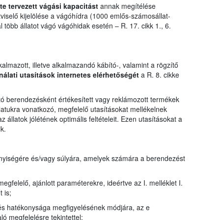
te tervezett vágási kapacitást
annak megítélése
tviselő kijelölése a vágóhídra (1000 emlős-számosállat-
öbb állatot vágó vágóhidak esetén – R. 17. cikk 1., 6.
almazott, illetve alkalmazandó kábító-, valamint a rögzítő
nálati utasítások internetes elérhetőségét
a R. 8. cikke
ító berendezésként értékesített vagy reklámozott termékek
latukra vonatkozó, megfelelő utasításokat mellékelnek
állatok jólétének optimális feltételeit. Ezen utasításokat a
k.
mennyiségére és/vagy súlyára, amelyek számára a berendezést
felelő, ajánlott paraméterekre, ideértve az I. melléklet I.
 is;
és hatékonysága megfigyelésének módjára, az e
ó megfelelésre tekintettel;