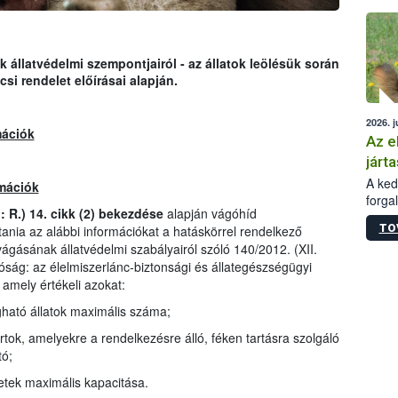
épüle
állatvédelmi szempontjairól - az állatok leölésük során
si rendelet előírásai alapján.
2026. j
mációk
Az e
járta
A kedv
rmációk
forga
 R.) 14. cikk (2) bekezdése
alapján vágóhíd
Korm.
TO
tania az alábbi információkat a hatáskörrel rendelkező
sérül
ágásának állatvédelmi szabályairól szóló 140/2012. (XII.
felme
tóság: az élelmiszerlánc-biztonsági és állategészségügyi
veszé
Ezen 
amely értékeli azokat:
vonni
ható állatok maximális száma;
jártas
rtok, amelyekre a rendelkezésre álló, féken tartásra szolgáló
ó;
letek maximális kapacitása.