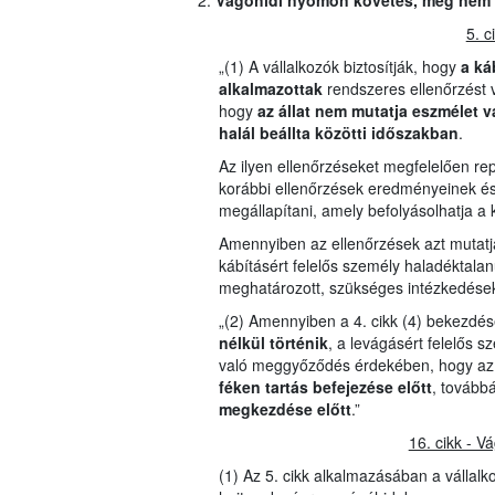
Vágóhídi nyomon követés, meg nem fel
5. c
„(1) A vállalkozók biztosítják, hogy
a ká
alkalmazottak
rendszeres ellenőrzést
hogy
az állat nem mutatja eszmélet va
halál beállta közötti időszakban
.
Az ilyen ellenőrzéseket megfelelően rep
korábbi ellenőrzések eredményeinek és
megállapítani, amely befolyásolhatja a 
Amennyiben az ellenőrzések azt mutatjá
kábításért felelős személy haladéktala
meghatározott, szükséges intézkedések
„(2) Amennyiben a 4. cikk (4) bekezdé
nélkül történik
, a levágásért felelős 
való meggyőződés érdekében, hogy az 
féken tartás befejezése előtt
, tovább
megkezdése előtt
.”
16. cikk - V
(1) Az 5. cikk alkalmazásában a vállal