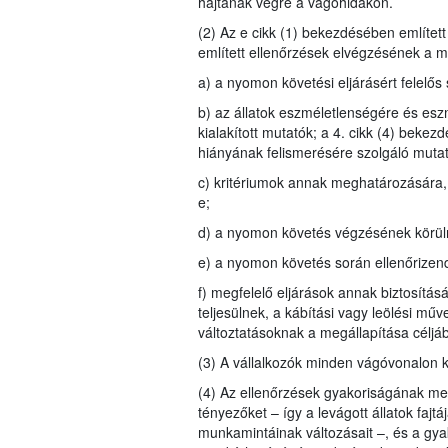
hajtanak végre a vágóhidakon.
(2) Az e cikk (1) bekezdésében említett
említett ellenőrzések elvégzésének a mó
a) a nyomon követési eljárásért felelő
b) az állatok eszméletlenségére és esz
kialakított mutatók; a 4. cikk (4) bekez
hiányának felismerésére szolgáló muta
c) kritériumok annak meghatározására, 
e;
d) a nyomon követés végzésének körülm
e) a nyomon követés során ellenőrizend
f) megfelelő eljárások annak biztosítás
teljesülnek, a kábítási vagy leölési mű
változtatásoknak a megállapítása céljábó
(3) A vállalkozók minden vágóvonalon k
(4) Az ellenőrzések gyakoriságának meg
tényezőket – így a levágott állatok faj
munkamintáinak változásait –, és a gya