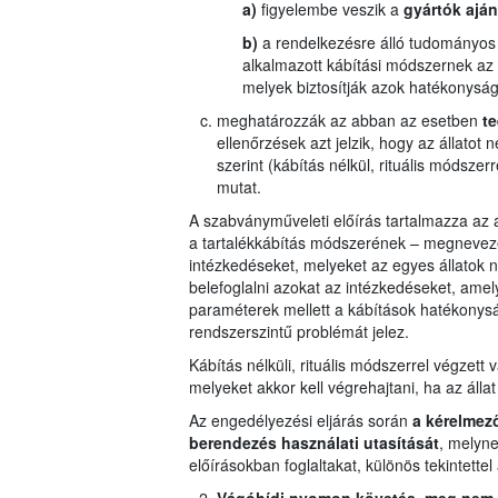
a)
figyelembe veszik a
gyártók aján
b)
a rendelkezésre álló tudományos
alkalmazott kábítási módszernek az I
melyek biztosítják azok hatékonyságá
meghatározzák az abban az esetben
t
ellenőrzések azt jelzik, hogy az állatot
szerint (kábítás nélkül, rituális módszerr
mutat.
A szabványműveleti előírás tartalmazza az a
a tartalékkábítás módszerének – megnevezés
intézkedéseket, melyeket az egyes állatok n
belefoglalni azokat az intézkedéseket, amel
paraméterek mellett a kábítások hatékonysá
rendszerszintű problémát jelez.
Kábítás nélküli, rituális módszerrel végzet
melyeket akkor kell végrehajtani, ha az állat
Az engedélyezési eljárás során
a kérelmező
berendezés használati utasítását
, melyne
előírásokban foglaltakat, különös tekintett